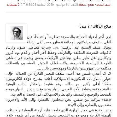
الأثنين , 8 يـولـيـو , 2019 الساعة 6:39:28 PM
رئيس التحرير - صلاح الدكاك
0 تعليقات
صلاح الدكاك / لا ميديا -
لدى أكثر أدعياء الحداثة والعصرنة تغطرساً وانتفاخاً، فإن
أعلى سقوف مزاولاتهم الحداثية تتمظهر حصراً في ارتداء
بنطال منتف النسيج عند الركبتين وتي شيرت مطاطي ضيق، وارتياد
كافيهات التفرطة المكلفة والفارغة، وحفظ آخر أخبار وأفلام توم كروز
وديكابريو عن ظهر بطن، وتدخين الأركيلات بعمق وشره في مقاهي
الفرجة الرياضية الكسيحة، والاصطفاف المتوتر المشحون بانفعالات
متكلفة بين مهووسين بالبارشا ومهووسين بالريال..
لا، لا، أعتذر، فليس هذا أعلى سقف للتعبير الفارغ عن الحداثة، فإلى
جوار المتلازمات الديكورية الاستهلاكية أعلاه، يجترح هؤلاء الكارتونيون
سقفاً أعلى بكثير من ذلك، وهو شتيمة واحتقار الذات اليمنية
«المتبردقة»، وعبادة الآخر الغربي بانبهار وخشوع شديدين... انبهار موجه
للمنحط والوضيع والمسف والهابط والاستهلاكي في الحضارة الغربية.
«عقدة مركبة من شقين: نحن متخلفون بالفطرة وإلى الأبد والآخرون
متقدمون بالفطرة وإلى الأبد».
هذه العقدة هي حجر الزاوية الذي قامت عليه أزمنة الوصاية والاستلاب
للهيمنة الغربية ومحو ذوات الشعوب لتعيش عقيمة من أي طموح خلاق