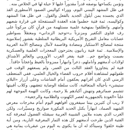
وتؤمن بكساحها بوصفه قدراً مقدوراً عليها لا حيلة لها في الخلاص منه..
في ظل المشهد اليمني اليوم، ووراء كواليس الصمود الأسطوري الفذ
الذي يجسده يمن أيلول الجديد بالفعل والقول.. في ظل هذا المشهد
وكواليسه، ثمة فتية حطموا هذه العقدة المستفحلة في قرارة شعبهم
وأمتهم, وانطلقوا بمنهجية علمية مستلهمة من قرآنٍ كان مركوناً على
رف فتاوى التكفير ومزنزناً بـ»توحيد الزنداني» ومعتقلاً بسواطير
عصابات معامل التفريخ الأمريكية البريطانية المتلطية بقشور إسلاموية
منتجة لمصالح الاستكبار ومضادة وقاصمة لآمال ومصالح الأمة العربية
والإسلامية.. ثمة فتية ربانيون يجترحون المعجزات العلمية والعسكرية
بصمت وتواضع جم... فتية يفغر الغرب الأوروبي والعالم الأشداق
لولادات أدمغتهم وأناملهم، ذعراً وانبهاراً ممزوجاً بالغيظ وإعجاباً حاقداً..
فتية لم يتجاوزوا العقد الثالث من العمر، ولم يسعفهم الوقت في
طفولتهم لمشاهدة أفلام حروب الفضاء والخيال العلمي، ففي المنعطف
الزمني الذي كان أقرانهم يعكفون أمام الشاشات وعلى أزرار «البلاي
ستيشن» بأجياله المتعاقبة، كانت سلطة الوصاية تتعقبهم، وكلاب أقبيتها
تتشمم ضمائرهم وتنهش أكبادهم بلا رحمة، وكانت التهمة الموجهة لهم
علناً «العودة بالجمهورية لعصر الكهنوت والظلامية والرجعية».
لا ريب أن كثيرين بيننا سيفغرون أفواههم اليوم أمام مخرجات معرض
الشهيد الصماد، انبهاراً بكتل الحديد المكورة صواريخ ومسيَّرات، ولكن
الغرب الذي يعبده ملايين الشبيبة العربية سيقتله الفضول لمعرفة كنه
الفتية الذين طرحت أدمغتهم كل هذه الثمار المعرفية النارية، ومن أية
طينة خلقوا! وسيتأكد له أن ما يكتوي به اليوم من عبقريات يمانية هي