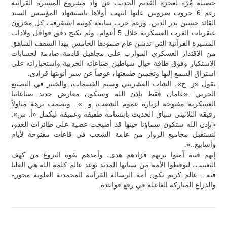
حصيلة مُرّة لعجزه القديم الحديث عن وأد مشروع المسيرة القرآنية
رغم 6 حروب ضروس عليها انتهت أولاها باستشهاد المؤسس السيد
القائد حسين بدر الدين، ورغم حرب سابعة كونية استغرقت كل مخزون
عبقريات الغرب العسكرية خلال 5 أعوام، ولم تكبح دفق قوافل ولادات
المسيرة القرآنية التي تدشن عام صمودها الخامس بهذا السقف الشاهق
من الاقتدار العسكري الموارب على مجاهيل قادمة صادمة لحسابات
الاستكبار وفوق طاقة خيال شياطين صناعاته الحربية واستخباراته على
استراق السمع إليها وتخمين طبيعتها، عوضاً عن سبر أنويتها فرادى.
يقول «ز. ح»، الشاب العشريني وسيم القسمات، والخبير في التصنيع
الحربي: «عامان فقط بإذن الله وستكون معارض جديد صناعاتنا
العسكرية مفتوحة لزيارة عموم الشعب، و...».. ويصمت برهة مناولاً
رفيقه الثلاثيني سياق الحديث بابتسامة طفيفة وعميقة ليكمل «أ. س»:
«بإذن الله ستكون سماؤنا حينها قد أصبحت عصية على طائرات العدو،
لنستقبل مجاميع الزوار من عامة الشعب في قاعات مفتوحة لأيام
وأسابيع..».
إنهم فتية آمنوا بربهم فزادهم هدى، وأمدهم بقوة البزوغ من كهف
التغييب، ليوقظوا الأمة من سباتها المديد بوعد عالم كلمة الله هي العليا
فيه... عالم كريم تكون أمة الرسالة القرآنية المحمدية العلوية محوره
والذراع المباركة الفاعلة في رفع قواعده.