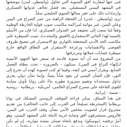
غنى عنها لمقاربة أفق التسوية التي تحاول (واشنطن، لندن) موضعتها
في المشهد اليمني المستقبلي، بعد فشل تحالف عدوانها العسكري
وارتدادات ذلك على عقر مجالها الحيوي الخليجي سلباً..
ترى (واشنطن - لندن) أن اللحظة الراهنة من عمر الصراع في اليمن
وعلى اليمن، غير مواتية لمراكمة مكاسب صوب قولبة الخارطة الوطنية
وفقاً لما سعت إلى تحقيقه عبر العدوان العسكري، لذا فإن من الأسلم
بالنسبة لهذا الثنائي الاستعماري (العتيق والمحدث)، تثبيت السيطرة على
مكاسب الحد الأدنى المتحققة بالتوازي مع الاستمرار في تنضيج ظروف
الفوضى والانقسامات وزعزعة الاستقرار في النطاق الواقع خارج
سيطرة عصابات عملائها ومرتزقتها..
من المفروغ منه أن أية تسوية قادمة قد تسفر عنها الجهود الأممية
لـ(إنهاء النزاع في اليمن)، ستكون - بالضرورة - تحت مظلة الفصل
السابع، وبقرار أممي في كنفه، وفيما لو كتب لتسوية كهذه أن تخرج إلى
النور، فإن الشأن اليمني لن يعود شأناً يمنياً، وإنما شأن دولي يجري
تداول مستجداته وتقييم سيرورة تطوره بناءً على زوايا تأويل متباينة
للقوى الفاعلة على مسرح الصراع العالمي، أمريكية - بريطانية - روسية
- صينية - إيرانية..
في هذا السياق، يمكن قراءة الموقف الروسي المشكك في نوايا
بريطانيا (المنخرطة تسليحاً في الحرب إلى جانب التحالف) من تقديم
مشروع قرار لتصويت مجلس الأمن بشأن وقف الحرب في اليمن،
فالروس يستشرفون أفق وصاية غربية كاملة على المشهد اليمني، وهو
أمرٌ ترفضه (موسكو)، وتدفع باتجاه ضمان منصة موازية، إن لم تكن
مقابلة، تتيح لها إطلالة وازنة على هذا الأفق المستقبلي، انطلاقاً من مبدأ