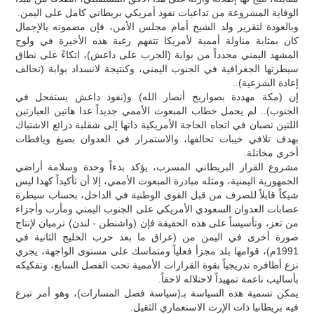
الوقاية المشروعة من تداعيات نفوذ أمريكي بريطاني كامل على اليمن.
وبالعودة لتقرير ولد الشيخ أمام مجلس الأمن، فإن مضمونه بالإجمال
كان بمثابة مناولة أممية لأمريكا تتفهم رغبة هذه الأخيرة في ولوج
المشهد اليمني مجدداً من بوابة (الحرب على داعش)، اتكاءً على نطاق
سيطرتها الجغرافية في الجنوب اليمني، وكنتيجة لانسداد بوابة (تحالف
إعادة الشرعية)..
إن (مكة مهددة بصواريخ أنصار الله) و(نفوذ داعش يستفحل في
الجنوب).. لم يحمل خطاب المبعوث الأممي جديداً عدا هاتين العبارتين
اللتين تصبان في اتجاه الحاجة الأمريكية ذاتها إلى شقلبة ذرائع الاشتباك
بهدف تلافي خيبات تحالفها، والاستمرار في العدوان بصيغ ويافطات
أخرى مخاتلة.
مشروع القرار البريطاني المسرب، يؤكد بدءاً وحدة وسلامة أراضي
الجمهورية اليمنية، ومثله مبادرة المبعوث الأممي، إلا أن تأكيداً كهذا ليس
شيكاً قابلاً للصرف من قبل القوى الوطنية في الداخل، بحساب سيطرة
عصابات العدوان السعودي الأمريكي على الجنوب اليمني ومأرب وأجزاء
من تعز، وتأسيساً على هذه الحقيقة فإن (واشنطن - لندن) ترميان لإنتاج
صورة أخرى في اليمن من (عراق ما بعد حرب الخليج الثانية في
1991م)، قوامها بلد مجزأ فعلياً ومتماسك على مستوى الواجهة، يجري
نزع أظافره تدريجياً بقوة القرارات الأممية تحت الفصل السابع، وتفكيكه
بأساليب ناعمة تمهيداً لاحتلاله لاحقاً.
يمكن تسمية هذه السياسة بـ(سياسة فصل المسارات)، وهو أمر تبرع
فيه بريطانيا ذات الإرث الاستعماري الثقيل.