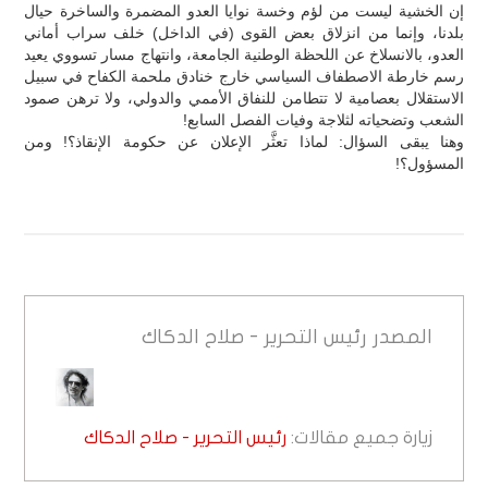
إن الخشية ليست من لؤم وخسة نوايا العدو المضمرة والساخرة حيال
بلدنا، وإنما من انزلاق بعض القوى (في الداخل) خلف سراب أماني
العدو، بالانسلاخ عن اللحظة الوطنية الجامعة، وانتهاج مسار تسووي يعيد
رسم خارطة الاصطفاف السياسي خارج خنادق ملحمة الكفاح في سبيل
الاستقلال بعصامية لا تتطامن للنفاق الأممي والدولي، ولا ترهن صمود
الشعب وتضحياته لثلاجة وفيات الفصل السابع!
وهنا يبقى السؤال: لماذا تعثَّر الإعلان عن حكومة الإنقاذ؟! ومن
المسؤول؟!
المصدر
رئيس التحرير - صلاح الدكاك
زيارة جميع مقالات:
رئيس التحرير - صلاح الدكاك