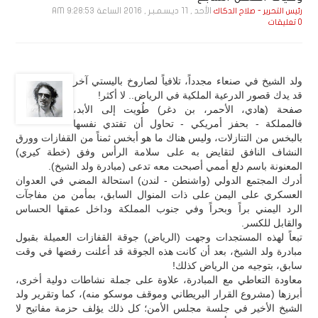
الأحد , 11 ديـسـمـبـر , 2016 الساعة 9:28:53 AM
رئيس التحرير - صلاح الدكاك
0 تعليقات
ولد الشيخ في صنعاء مجدداً، تلافياً لصاروخ باليستي آخر
قد يدك قصور الدرعية الملكية في الرياض.. لا أكثر!
صفحة (هادي، الأحمر، بن دغر) طُويت إلى الأبد،
فالمملكة - بحفز أمريكي - تحاول أن تفتدي نفسها
بالبخس من التنازلات، وليس هناك ما هو أبخس ثمناً من القفازات وورق
النشاف النافق لتقايض به على سلامة الرأس وفق (خطة كيري)
المعنونة باسم دلع أممي أصبحت معه تدعى (مبادرة ولد الشيخ).
أدرك المجتمع الدولي (واشنطن - لندن) استحالة المضي في العدوان
العسكري على اليمن على ذات المنوال السابق، بمأمن من مفاجآت
الرد اليمني براً وبحراً وفي جنوب المملكة وداخل عمقها الحساس
والقابل للكسر.
تبعاً لهذه المستجدات وجهت (الرياض) جوقة القفازات العميلة بقبول
مبادرة ولد الشيخ، بعد أن كانت هذه الجوقة قد أعلنت رفضها في وقت
سابق، بتوجيه من الرياض كذلك!
معاودة التعاطي مع المبادرة، علاوة على جملة نشاطات دولية أخرى،
أبرزها (مشروع القرار البريطاني وموقف موسكو منه)، كما وتقرير ولد
الشيخ الأخير في جلسة مجلس الأمن؛ كل ذلك يؤلف حزمة مفاتيح لا