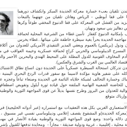
دن تلقيان بعبء خسارة معركة الحديدة المبكر وانكشاف دورهما
ا على قفا أبوظبي - الرياض وهاتان تلقيان من جهتهما بالتبعات
مزيد من الفشل في المعركة على قفا الدنبوع المخفي طوعاً وكرها
 دهاليز بني سعود ونهيان.
ف بإمكانية الدنبوع كقفاز تأمين غطاء من الشرعية المحلية لحماقة
مهاجمة الحديدة بحراً بغية سيطرة خاطفة على مينائها...غطاء يخرس
ن ودول (بريكس) بالعموم ويعفي المدير التنفيذي الأمريكي للعدوان من أكلا
المسرح الديبلوماسي والحربي كراعٍ لحماقة عسكرية وخيمة العواقب في م
آدم المخاوف القومية للدول المطلة على المحيط الهندي والبحرين الأحمر وال
قتصاد العالمي بين الغرب والشرق والعكس).
ن تدركان استحالة السيطرة عسكرياً على الحديدة دون اتساع نطاق الاشتباك ب
 كله على شفير هاوية مؤكدة لاسيما مع سفور قدرات الردع البحري اليمنية ع
اك وخسارة التحالف لشبكة خلاياه النائمة في الحديدة وصنعاء تباعاً وعجزه 
 للحاضنة الشعبية التهامية الملتفة حول قيادة ثورة أيلول وتقويض اصطفافه
الية للعدوان من البروز وطرح نفسها بديلاً عن قوى المواجهة الثورية والوطني
إرباك متوقع
.
 الاستعماري الغربي بكل هذه التعقيدات مع استمراره (عبر أدواته الخليجية) في
(معركة الحديدة)و المشفوع بقصف إعلامي وديبلوماسي نفسي غير مسبوق ،
 دلالة واحدة: وضع قوى المواجهة الثورية والوطنية بقيادة الأنصار في مه
حلية ، إقليمية ، عربية ودولية صديقة - مجازاً - ومحايدة تدفعها للقبول بإش