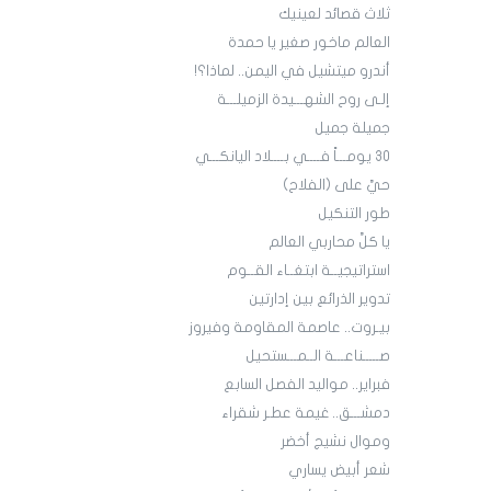
ثلاث قصائد لعينيك
العالم ماخور صغير يا حمدة
أندرو ميتشيل في اليمن.. لماذا؟!
إلـى روح الشهـــيدة الزميلـــة
جميلة جميل
30 يومـــاً فــــي بــــلاد اليانكـــي
حيَّ على (الفلاح)
طور التنكيل
يا كلَّ محاربي العالم
استراتيجيــة ابتغــاء القــوم
تدوير الذرائع بين إدارتين
بيـروت.. عاصمة المقاومة وفيروز
صـــــناعـــة الــمـــستحيل
فبراير.. مواليد الفصل السابع
دمشـــق.. غيمة عطـر شقراء
وموال نشيج أخضر
شعر أبيض يساري