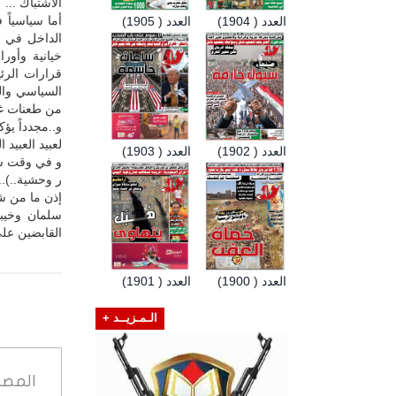
الاشتباك ...
أما سياسياً
العدد ( 1904)
العدد ( 1905)
الداخل في 
خيانية وأور
قرارات الرئ
السياسي وال
من طعنات غاد
و..مجدداً يؤ
لعبيد العبيد 
العدد ( 1902)
العدد ( 1903)
و في وقت سا
ر وحشية..)..
إذن ما من ش
سلمان وخيبا
القابضين عل
العدد ( 1900)
العدد ( 1901)
الـمـزيــد +
المصد