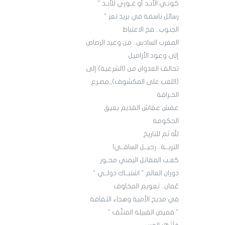
كونـي الأبـد أو غـوري للأبـد "
رسائل ناسفة في بريد تعز "
الجنوب.. فخ الاعتباط
المغرب السادس.. من وعيد الرصاص
إلى وعود الأزاميل
تحالف العدوان من (الشرعية) إلى
(اللعب على المكشوف),,مصـرع
الخـرافة
عفش عفاش القديم يعيق
الحكومة
لله ثم للتاريخ
التربــة.. رحيــل الساقــي!
كعـب المقاتل اليمني محـور
دوران العالم " اشتبــاك دولــي "
عُمان.. تعويم المخاوف
في مديح الأمية وهجاء الثقافة
" قميص القبيلة المنتَّف "