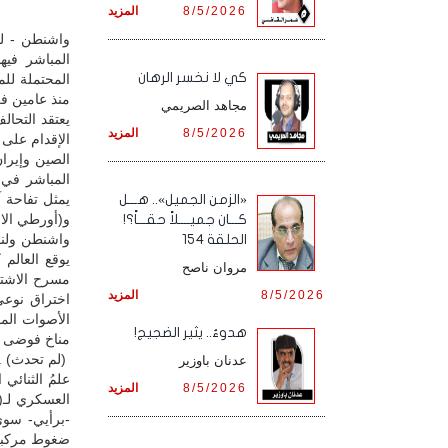
8/5/2026
المزيد
واشنطن - لن
المباشر فيه
كي لا نخسر الرهان
المحتملة لل
منذ عامين في
مجاهد الصريمي
يعتقد التحال
8/5/2026
المزيد
الإقدام على 
الصين وإيرا
المباشر في 
يمثل تفاحة 
«الزمن الجميل».. هـــل
و(أورطي الا
كـــان جميــــلاً حقـــاً؟!
واشنطن ولند
الحلقة 154
يوقع العالم
مروان ناصح
مسرح الاشتب
8/5/2026
المزيد
اختراق نوعي
الأصوات المو
هدوءٌ.. يثير الضجيج!
مناخ فوضى و
(لم تحدث) ..
عدنان باوزير
علمُ الثنائي
8/5/2026
المزيد
العسكري لـ
-برأيي- سوى
ضغوط مركبة م