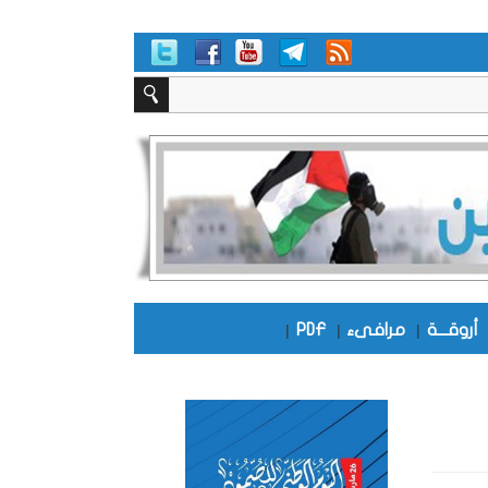
أروقـــة
|
مرافىء
|
PDF
|