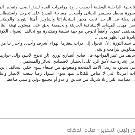
 فالجبهة الداخلية الوطنية أحبطت ذروة مؤامرات العدو لشق الصف وتفجير ال
صورة مخطذ ديسمبر الخياني وأضحت مساحة القدرة على تحريك واستقطا
اق بديلة في الداخل تحت مجهر استخباراتنا وأشاوس أمننا الثوري والوطن
يس مهدي المشاط الاستباقية الجريئة والحصيفة بحق على مستوى تهيئة البناء
مجتمي عمودياً وأفقياً لخوض مواجهة نظيفة ومقتدرة مع تحالف العدوان الكو
رة في الظهر مجدداً..
كد سيد الثورة : لأن نتحول إلى ذرات يبعثرها الهواء أشرف وأجدى وأجدر بنا من
المذلولين لترامب وابنته.
لف من عمر المواجهة قال قيادي أنصاري ثوري :(لن تجوع الأسود وإلى جواره
في إشارة بينة لأفق الرد على الحصار الاقتصادي الجائر والمستمر...
ي سبعود به رسل الأمم المتحدة ومبعوثيها من صنعاء سوى خفي التحالف : بن 
ت أمريكا التي لا مناص للفكاك منها سوى تسول رضا شعب الأنصار وأبناء
ى عصامية القرار بلا شريك من صديق أو عدو أو مجتمع دولي وأممي ضاغط
ر
رئيس التحرير - صلاح الدكاك