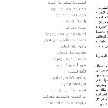
السعودية تحتضر.. طال عُمرك
الشرعي)
هكــذا تكلــم سيــد الثــورة
لانفراج
خريف العائلات الملكية
ح لدمية
زلَّة حائك السجَّاد
ديدة).
 كشرعية
عودة الابن الضال
وح مخطط
الجنوب اليمني.. بانتظار (جودو)
 التحالف
(صعدة أنصار الله) يدٌ على الجراح
إهاناته
في ملعب
وأُخرى على السلاح
جيلاً بعد جيل.. سنحارب
ة الضغوط
ما بعد (التجربة النهمية)
ن أشداق
شهيداً.. شهيداً.. شهيداً
غربي إلى
يُشْرِقُ الحسين
بدو معها
إن (حزب الله) هم الغالبون..
ها....في
لمن المُلْكُ اليوم..؟
وبحريتها
 مكان ما
لي مهنةٌ أُخرى أوانَ الحرب
لخرافية
عن الجنوب.. والتجديف خارج البحر
أقدام كل
دبلوماسية المثانة المحتقنة..
ية جبهات