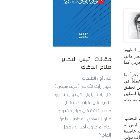
ف الظهور
مر مائي
مقالات رئيس التحرير -
عربي كما
صلاح الدكاك
حراً بما
هي أول الطلقات
ملياً في
جهاراً رأيت الله من ( جرف سيدي )
عن تحقيق
ا لتمكين
كل أيامنا أيلول ..كل تواريخنا ثورة
ة مستغلة
اللعب على عتبات الاستقلال
حرب مغلقة في صراع مفتوح
 التحشيد
مناورات هادي المحاصر ... طوق
 ليس له
نجاة أم هروب أخير الى حقل
ب عاصفة
ألغام ؟!
راف دولي