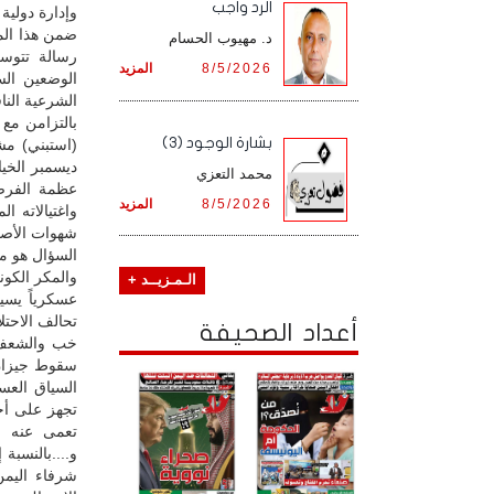
الرد واجب
وإدارة دولية
ضمن هذا الم
د. مهيوب الحسام
رسالة تتوس
8/5/2026
المزيد
الوضعين الس
الشرعية الن
بالتزامن مع
بشارة الوجود (3)
(استبني) مش
ديسمبر الخي
محمد التعزي
عظمة الفرصة
8/5/2026
المزيد
واغتيالاته 
شهوات الأصيل
السؤال هو ما
والمكر الكون
الـمـزيــد +
عسكرياً يسي
تحالف الاحت
أعداد الصحيفة
خب والشعف و
سقوط جيزان (
السياق العس
تجهز على أح
تعمى عنه لل
و....بالنسب
شرفاء اليمن