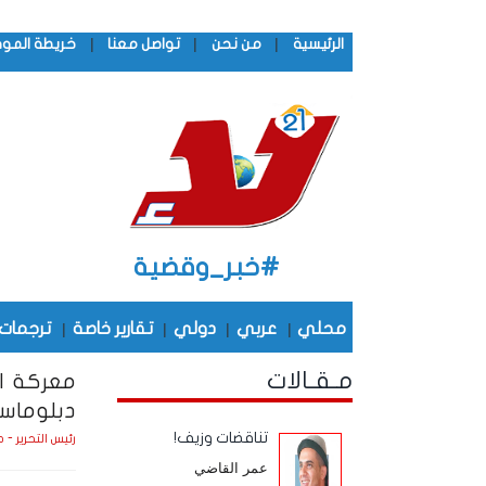
|
|
|
الرئيسية
من نحن
تواصل معنا
خريطة المو
#خبر_وقضية
محلي
|
عربي
|
دولي
|
تقارير خاصة
|
ترجمات
مـقـالات
معركة ال
دبلوماسيا
تناقضات وزيف!
رئيس التحرير - 
عمر القاضي