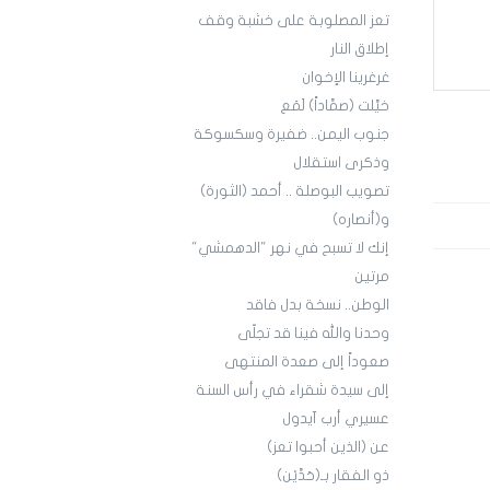
تعز المصلوبة على خشبة وقف
إطلاق النار
غرغرينا الإخوان
خيَّلت (صمَّاداً) لَمَع
جنوب اليمن.. ضفيرة وسكسوكة
وذكرى استقلال
تصويب البوصلة .. أحمد (الثورة)
و(أنصاره)
إنك لا تسبح في نهر "الدهمشي"
مرتين
الوطن.. نسخة بدل فاقد
وحدنا والله فينا قد تجلّى
صعوداً إلى صعدة المنتهى
إلى سيدة شقراء في رأس السنة
عسيري أرب آيدول
عن (الذين أحبوا تعز)
ذو الفقار بـ(حَدَّيْن)