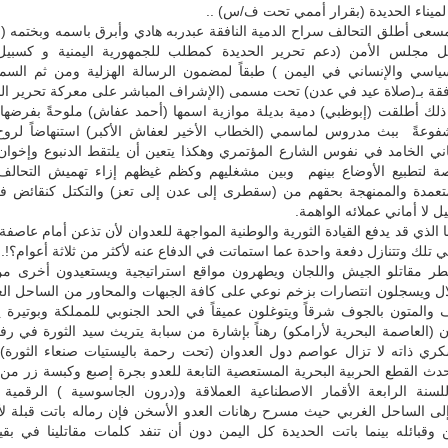
 لميناء الحديدة (بقرار أممي تحت ف/س) ..
سعى أطلق التحالف سراح الدمية النافقة عبدربه هادي وأبرق باسمه وبختمه (
ل مجلس الأمن (دعم تحرير الحديدة كمطلب للجمهورية اليمنية و كسبيل 
ياسي والإنساني في اليمن ) طبقاً لمضمون الرسالة الهزلية ومن ثم السما
افقة بـ(صلاة عيد في عدن) تحت مسمى (الإشراف المباشر على معركة تحرير الح
 ذلك أطلقت (إبوظبي) دمية بديلة موازية اسمها (أحمد عفاش) ملوحةً بفرضها
فوعةً ببث مدروس لماسمي (الخطاب الأخير لعفاش الأكبر) استنهاضاً لر
اني الخامد في نفوس الشارع المؤتمري وهكذا يتعين أن يلتقط الدنبوع وإخوان
 لتطبيع الأوضاع بينهم وبين مشغليهم وكظم غيظهم إزاء تهميش التحالف و
المتعمدة والممنهجة بحقهم من (سقطرى إلى عدن إلى تعز) والتكتل كنقائض 
 لا أماني عملائه الواهمة.
 الذي قد يدفع القيادة الثورية والوطنية المواجهة للعدوان لأن تذعن أمام عاصف
ي تلك وتتنازل دفعة واحدة عما استماتت في الدفاع عنه لأكثر من ثلاثة أعوام؟!..
طر مقاتلو الجيش واللجان ويطهرون مواقع استراتيجية ويستعيدون أخرى م
لال ويسجلون انتصارات بزخم نوعي على كافة الجبهات والمحاور من الساحل ال
المتون بالجوف شرقاً ويتوغلون عميقاً في الحد الجنوبي للمملكة وبوتيرة ي
العاصمة البحرية لأرامكو) رهناً بإشارة من سبابة يتريث سيد الثورة في رفع
كري ذاته لا تزال عواصم دول العدوان (تحت رحمة باليستيات صنعاء الثورة) 
دث القطع الحربية البحرية المستعصية التابعة للعدو بجرة إصبع وكبسة زر من
سنة الرابعة الأقمار الاصطناعية العملاقة و(درون الجاسوسية ) الرقمية ا
ة إلى الساحل الغربي حيث مسرح رهانات العدو الأسخن فإن رماله باتت قبلة ل
 وقبائله بينما باتت الحديدة كل اليمن دون أن تنفد كلمات مقاتلينا في بق