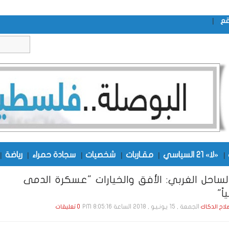
|
قع
|
«لا» 21 السياسي
|
مقـاربات
|
شخصيات
|
سجادة حمراء
|
رياضة
|
ساحل الغربي: الأفق والخيارات "عسكرة الدمى
ً"
الجمعة , 15 يـونـيـو , 2018 الساعة 8:05:16 PM
صلاح الدكاك
0 تعليقات