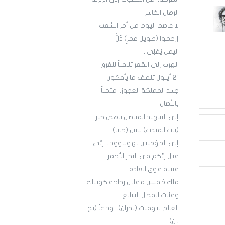
الرهان الخاسر
لا عاصم اليوم من أمر الشعب
إرحموا (طويل عمرٍ) ذَلّْ
اليمن يُمْلِي..
الهرب إلى القعر تلافياً للغرق
21 أيلول تلقف ما يأفكون
جسد المملكة العجوز.. مثخناً
بالنِّصال
إلى الشهيد المناضل ناهض حتر
(باب المندب) ليس (طابا)
إلى المؤمنين بهوليوود .. ربِّي
قتل ربَّكم في البحر الأحمر
قبيلة فوق العادة
ملك مُفلس مقابل زجاجة كونياك
وفيَّات الفصل السابع
العالم بتوقيت (نجران).. وداعاً (بج
بن)