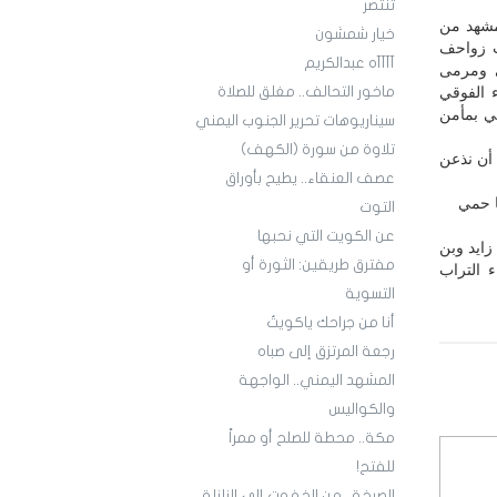
تنتصر
مشهد من
خيار شمشون
ب زواحف
آآآآه عبدالكريم
ي ومرمى
 الفوقي
ماخور التحالف.. مغلق للصلاة
ني بمأمن
سيناريوهات تحرير الجنوب اليمني
تلاوة من سورة (الكهف)
 أن نذعن
عصف العنقاء.. يطيح بأوراق
ا حمي
التوت
عن الكويت التي نحبها
زايد وبن
مفترق طريقين: الثورة أو
 التراب
التسوية
أنا من جراحك ياكويتُ
رجعة المرتزق إلى صباه
المشهد اليمني.. الواجهة
والكواليس
مكة.. محطة للصلح أو ممراً
للفتح!
الصرخة.. من الخفوت إلى الزلزلة