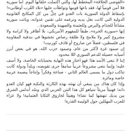
«الفوضى الخلاقة» المخطط لها، والتي اكتملت حلقاتها اليوم. أما سورية
فلا أمن قومياً لها، فقد باعها قومها وتواطأت عليها «بلاد العُرب أوطاني»!
بإسقاط الدولة السورية بات العدو في حِلٍّ من كل المكابح القانونية
الدولية التي كانت تغل يديه وترغمه على تقنين عدوانه، وباتت سورية
مشاعاً للجذام والبرص وللعثمنة والصهينة والسعودة...
إنها «سورية الحرة»، طبقاً للمفهوم الأمريكي، بلا أظافر ولا كرامة ولا
مشروع كبير ولا ملامح ولا طلقة رصاص تحشوها في بندقية المقاومة
في فلسطين، فضلاً عن صاروخ أو قاذف كورنيت!
إن صمود غزة لأكثر من عام، وصمود حزب الله، هو في بعض أبرز
أسبابه حصيلة للدعم السوري اللا محدود.
إننا لا ننعى الأسد هنا؛ فهو اختار هذه النهاية بحساباته الخاصة، ولا أسف
عليه؛ وإنما ننعى مشروعاً عربياً سامقاً جرى تقويضه، وبلداً ودولة كانت
تناكب دول ما يسمى العالم الثاني - صناعة وفكراً وإنتاجاً ببصمة عربية
خاصة ومائزة.
وإذا كان هناك من ينبغي أن نهنئه بهذه الكارثة والنكبة فهو كيان العدو
ذاته؛ فهنيئاً مريئاً نتنياهو كل هذا النتن العربي الذي وسّد أندلس الشرق
بين يديك تنهشها كما تشاء! وهنيئاً لخازوق التكايا العثمانية! ولا عزاء
للعرب المهللين حول الوليمة القذرة!