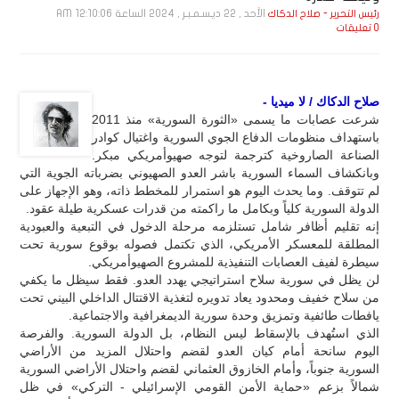
الأحد , 22 ديـسـمـبـر , 2024 الساعة 12:10:06 AM
رئيس التحرير - صلاح الدكاك
0 تعليقات
صلاح الدكاك / لا ميديا -
شرعت عصابات ما يسمى «الثورة السورية» منذ 2011
باستهداف منظومات الدفاع الجوي السورية واغتيال كوادر
الصناعة الصاروخية كترجمة لتوجه صهيوأمريكي مبكر.
وبانكشاف السماء السورية باشر العدو الصهيوني بضرباته الجوية التي
لم تتوقف. وما يحدث اليوم هو استمرار للمخطط ذاته، وهو الإجهاز على
الدولة السورية كلياً وبكامل ما راكمته من قدرات عسكرية طيلة عقود.
إنه تقليم أظافر شامل تستلزمه مرحلة الدخول في التبعية والعبودية
المطلقة للمعسكر الأمريكي، الذي تكتمل فصوله بوقوع سورية تحت
سيطرة لفيف العصابات التنفيذية للمشروع الصهيوأمريكي.
لن يظل في سورية سلاح استراتيجي يهدد العدو. فقط سيظل ما يكفي
من سلاح خفيف ومحدود يعاد تدويره لتغذية الاقتتال الداخلي البيني تحت
يافطات طائفية وتمزيق وحدة سورية الديمغرافية والاجتماعية.
الذي استُهدف بالإسقاط ليس النظام، بل الدولة السورية. والفرصة
اليوم سانحة أمام كيان العدو لقضم واحتلال المزيد من الأراضي
السورية جنوباً، وأمام الخازوق العثماني لقضم واحتلال الأراضي السورية
شمالاً بزعم «حماية الأمن القومي الإسرائيلي - التركي» في ظل