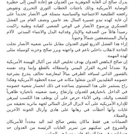
يدرك صالح أن الغاية الجوهرية من العدوان هو إعادة اليمن إلى حظيرة
الوصاية الأمريكية وذلك باجتثاث الخطاب الثوري التحرري وتقويض
رافعته الطليعية الاجتماعية والسياسية متمثلة في الأنصار تحديداً على
أن غاية كهذه تبدو عسيرة المنال بعد عامين ونصف العام من الفشل
العسكري ورسوخ الأنصار في الوعي الشعبي كقيادة وطنية راكمت
رصيداً هائلاً من الصدقية والإيثار وفدائية البذل والانتماء المبدئي لآلام
وآمال المستضعفين شمالاً وجنوباً.
إزاء هذا الفشل الذريع لقوى العدوان مقابل تنامي شعبية الأنصار تجلت
الحاجة لانقلاب داخلي ناعم في واجهته وبرز صالح وحزبه كوسيلة مثلى
لهذه المهمة.
إن صالح لايناهض العدوان بهدف تخليص البلد من أكبال الهيمنة الأمريكية
ولا نشداناً لحرية القرار اليمني واستقلاله بالقطع وإنما وجد نفسه
بالقصور الذاتي لسياقه الظرفي ميالاً لمعارضة تحالف يتذرع بشرعية
خصومه التقليديين الذين شغلوا مكانه في سدة الحظوة الأمريكية وهكذا
راح يستثمر على هذا المستوى يساعده في ذلك انحسار شعبية خصومه
في الداخل بانحيازهم للعدوان وارتفاع رصيد شعبيته بانحيازه ظاهرياً
للشعب والبلد، وفي الأثناء حرص على أن يوظف هذا الكسب ليبرهن
للإدارة الأمريكية على أنه لايزال الرجل المثالي لجهة ماتريد تحقيقه من
غايات وأنها أخطأت في رهانها على هادي وأرتال الخونة الآخرين
والعملاء.
الضمانات هي فقط ماكان ينقص صالح لمد اليد مجدداً للأمريكان
والشروع في تمكينهم من تمرير العايات الرئيسة من العدوان حد
حساباته و في هذا السياق فإن روسيا هي الضامن.