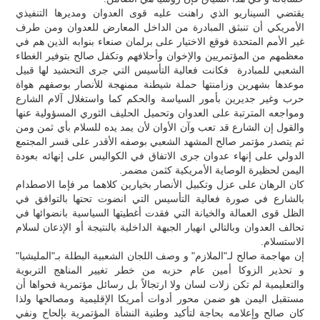
يقتضي السيناريو الذي راهنت عليه قوى العدوان ومديرها التنفيذي
الأمريكي أن تنبثق المبادرة من الداخل المعارض للعدوان ومن طرف
غير الأمم المتحدة فوقع الاختيار على برلمان صنعاء بنوابه الذين هم في
معظمهم من المؤتمريين والإخوان وأحلافهم وتكفل صالح بتوفير الغطاء
الشعبي للمبادرة فكانت فعالية التأسيس التي جرى التحشيد لها قبيل
موعدها بشهرين وزامنتها حملة شيطنة ممنهجة للأنصار بوصفهم هواة
حرب وغير جديرين بأمور السياسة والحكم كما واستغلال آلام الشارع
ومواجعه المترتبة على العدوان وتحميل الحليف الثوري المسؤولية عنها
والقول إن الشارع قد تعب وآن الأوان لأن يمد يده للسلام بأي ثمن ومن
ثم يتصدر مؤتمر صالح المشهد الشعبي بوصفه الأقدر على قسر المجتمع
الدولي على إنهاء عدوان جرى الاتفاق في الكواليس على إنهائه بعودة
اليمن لحظيرة الوصاية الأمريكية كثمن مضمر.
كان الرهان على عزل وتكبيل الأنصار بخيارين كلاهما مر فإما الاصطدام
بالشارع في صورة فعالية التأسيس التي انضوت تحتها بالتوافق في
الظل قوى العمالة والخيانة التي فقدت أغطيتها السياسية بانضوائها في
تحالف العدوان وبالتالي انهيار الجبهة الداخلية بالنتيجة أو الإذعان لسلام
الاستسلام.
إن مهاجمة صالح لـ"الملازم" و وصف اللجان الشعبية البطلة بـ"المليشيا"
و تحذير الزوكا أمين عام حزبه من خطر تغيير المناهج التربوية
والتعليمية لم تكن زلات لسان ولا ارتجالاً بل رسائل مؤتمرية فحواها أن
مستقبل اليمن هو ضمن محور أدوات أمريكا الإقليمية ومصالحها ولذا
كان صالح وإعلامه بحاجة لتأكيد وطنية النشأة المؤتمرية بإلحاح ونفي