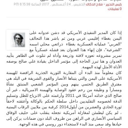
الخميس , 24 أغـسـطـس , 2017 الساعة 6:15:38 PM
رئيس التحرير - صلاح الدكاك
0 تعليقات
إذا كان المدير التنفيذي الأمريكي قد دشن عدوانه على
اليمن بغطاء إقليمي عربي ومن ثم باشر هذا التحالف
"العربي" عملياته العسكرية بغطاء ذرائعي محلي اسمه
"الشرعية"، فإن إنهاء هذا العدوان بعد فشله عسكرياً مع
تمرير مشروعه تعوزه لافتة وذريعة وأداة لم تتلوث في الظاهر بتأييد
العدوان و هنا تبرز الحاجة إلى مؤتمر الداخل بقيادة علي صالح بوصفه
الأداة الأمثل لهذه المهمة.
كان معلوماً منذ البدء أن المقاربة الثورية الجذرية الرافضة للهيمنة
الأمريكية على اليمن والتي يتبناها الأنصار والقوى الشريفة في البلد هي
مفترق الطريق الحتمي بينهم وبين المؤتمر الشعبي المنبثق نشأةً
ومساراً و وظيفة من رحم عقود الوصاية والهيمنة الامبريالية ، غير أن
صالح الذي خذلته أمريكا في 2011 وأرغمته على الانزياح للظل وتسليم
الدفة لخصومه التقليديين داخل سلطة الحكم بالوكالة وأعتقته لاحقاً
ثورة الحادي والعشرين من أيلول2014 كرقبة بين ملايين الرقاب اليمنية
، لم يكن ليطمئن لمغازلة أمريكية تجعله ينقلب على حليف الوفاق
السياسي الأنصاري في الراهن من ظروف البلد دون ضمانات يركن إلى
حيادها وقد سعى منذ البدء لاستجداء دور روسي في هذه الوجهة.