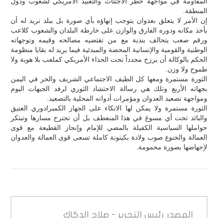
المقاومة في مواجهة خطر الاجتثاث والتعبيد الأمريكي لشعوب ودول
المنطقة.
إن الأمر لا يتعلق بعدوان يتوجب إنهاؤه بأي صورة بل ببلد نريد له أن
يأخذ مكانه ودوره الفارق والوازن على خارطة البلدان والشعوب كلاعب
ورقم صعب يتحالف بندية مع من تقتضيه مصالحه وقيمه وتوجهاته
الوطنية والقومية والإنسانية المحضة والمبدئية فيما يريد له بقايا منظومة
الحكم بالوكالة أن يرزح مجدداً تحت الحذاء الأمريكي كملعب بلا هوية ولا
طموح ولا وزن.
الثورة مستمرة ومعها كل الطيف الاجتماعي الشريف والحر في اليمن
بجهاته الأربع وتلك هي رسالة الاحتشاد الثوري لرفد الجبهات اليوم
ومواجهة تصعيد العدوان ومؤمرات أدواته المحلية بالتصعيد.
الثورة مستمرة ولا يمكن لها الاتكاء على الجهاز الكمبرادوري العتيق
والبائد تحت أي مسوغ في هذا المنعطف بل أن تجترح مسارها وتبتكر
حواملها السياسية الكفيلة بالمضي للإمام وإنجاز القطيعة مع قوى
العمالة والخنوع صوب ولادة بكينونة كاملة تسعى قوى العمالة والعدوان
لإجهاضها بصورة محمومة.
المصدر
رئيس التحرير - صلاح الدكاك