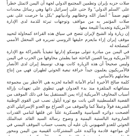
صلات حزبه بإيران وتطمين المجتمع الدولي لجهة أن اليمن لاتمثل خطراً
على "السلم الدولي" ولا حتى على إسرائيل ذاتها وهي رسائل محددات
تتهم ضمناً " أنصار الله وخطابهم وأدبياتهم "بكل ما حرصت على نفي
صلات المؤتمر به من مواقف وتوجهات تبرئة للذمة لدى الإدارة
الأمريكية وتجديداً للبيعة معها.
إن زيارة ولد الشيخ لإيران تتضح في سياق هذه القراءة كمحاولة لتحييد
موقف إيران إزاء مايعزم حليفها الروسي تمريره في المحفل الأممي
كمصلحة له
في اليمن من مبادرة تتولى موسكو إدارتها تنفيذياً بالشراكة مع الإدارة
الأمريكية وربما الصين الباحثة عما يطمئن مخاوفها من الحرب في اليمن
وليس صحيحاً أن هذه الزيارة كانت بهدف توسيط إيران لدى الأنصار
فالأمريكيون يعلمون جيداً خرافة تبعية الحوثي لطهران فهي من إنتاج
معاملهم بالأساس.
كلمة صالح الأخيرة أمام الأمانة العامة لحزبه هي الأخطر بين مجموعة
مشافهاته المتلفزة منذ بدء العدوان فهي تنطوي على تعهدات بإزالة
أسباب المخاوف الأمريكية إزاء يمن المستقبل بما في ذلك الموقف من
القضية الفلسطينية التي باتت مع ثورة أيلول نصب عين القوى الوطنية
الشريفة قولاً وعملاً كما والموقف من الصراع مع العدو الإسرائيلي الذي
أفصحت دوائره السياسية والعسكرية علناً عن قلقها لتنامي القدرات
الصاروخية البالستية اليمنية و وضوح رسالة السيد القائد عبدالملك
الحوثي للعدو الصهيوني بأن عليه أن يحسب حساب الموقف اليمني في
أي مواجهة قادمة وتأكيده على المشتركات القيمية بين اليمن ومحور