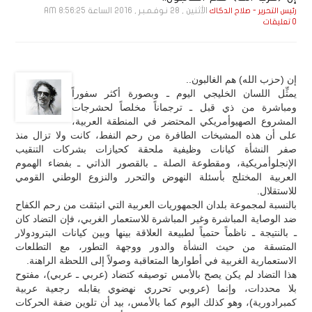
الأثنين , 28 نـوفـمـبـر , 2016 الساعة 8:56:25 AM
رئيس التحرير - صلاح الدكاك
0 تعليقات
إن (حزب الله) هم الغالبون..
يمثِّل اللسان الخليجي اليوم ـ وبصورة أكثر سفوراً
ومباشرة من ذي قبل ـ ترجماناً مخلصاً لحشرجات
المشروع الصهيوأمريكي المحتضر في المنطقة العربية،
على أن هذه المشيخات الطافرة من رحم النفط، كانت ولا تزال منذ
صفر النشأة كيانات وظيفية ملحقة كحيازات بشركات التنقيب
الإنجلوأمريكية، ومقطوعة الصلة ـ بالقصور الذاتي ـ بفضاء الهموم
العربية المختلج بأسئلة النهوض والتحرر والنزوع الوطني القومي
للاستقلال.
بالنسبة لمجموعة بلدان الجمهوريات العربية التي انبثقت من رحم الكفاح
ضد الوصاية المباشرة وغير المباشرة للاستعمار الغربي، فإن التضاد كان
ـ بالنتيجة ـ ناظماً حتمياً لطبيعة العلاقة بينها وبين كيانات البترودولار
المتسقة من حيث النشأة والدور ووجهة التطور، مع التطلعات
الاستعمارية الغربية في أطوارها المتعاقبة وصولاً إلى اللحظة الراهنة.
هذا التضاد لم يكن يصح بالأمس توصيفه كتضاد (عربي ـ عربي)، مفتوح
بلا محددات، وإنما (عروبي تحرري نهضوي يقابله رجعية عربية
كمبرادورية)، وهو كذلك اليوم كما بالأمس، بيد أن تلوين ضفة الحركات