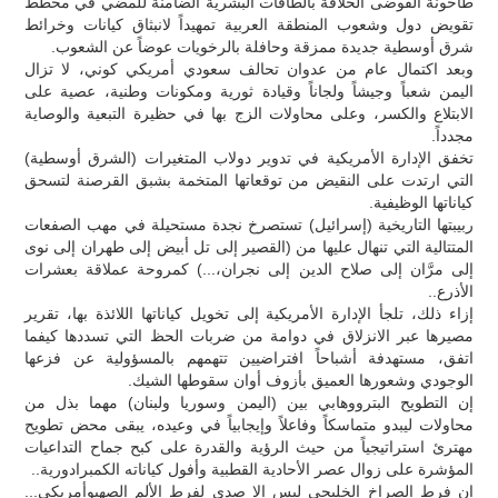
طاحونة الفوضى الخلاقة بالطاقات البشرية الضامنة للمضي في مخطط
تقويض دول وشعوب المنطقة العربية تمهيداً لانبثاق كيانات وخرائط
شرق أوسطية جديدة ممزقة وحافلة بالرخويات عوضاً عن الشعوب.
وبعد اكتمال عام من عدوان تحالف سعودي أمريكي كوني، لا تزال
اليمن شعباً وجيشاً ولجاناً وقيادة ثورية ومكونات وطنية، عصية على
الابتلاع والكسر، وعلى محاولات الزج بها في حظيرة التبعية والوصاية
مجدداً.
تخفق الإدارة الأمريكية في تدوير دولاب المتغيرات (الشرق أوسطية)
التي ارتدت على النقيض من توقعاتها المتخمة بشبق القرصنة لتسحق
كياناتها الوظيفية.
ربيبتها التاريخية (إسرائيل) تستصرخ نجدة مستحيلة في مهب الصفعات
المتتالية التي تنهال عليها من (القصير إلى تل أبيض إلى طهران إلى نوى
إلى مرَّان إلى صلاح الدين إلى نجران،...) كمروحة عملاقة بعشرات
الأذرع..
إزاء ذلك، تلجأ الإدارة الأمريكية إلى تخويل كياناتها اللائذة بها، تقرير
مصيرها عبر الانزلاق في دوامة من ضربات الحظ التي تسددها كيفما
اتفق، مستهدفة أشباحاً افتراضيين تتهمهم بالمسؤولية عن فزعها
الوجودي وشعورها العميق بأزوف أوان سقوطها الشيك.
إن التطويح البترووهابي بين (اليمن وسوريا ولبنان) مهما بذل من
محاولات ليبدو متماسكاً وفاعلاً وإيجابياً في وعيده، يبقى محض تطويح
مهترئ استراتيجياً من حيث الرؤية والقدرة على كبح جماح التداعيات
المؤشرة على زوال عصر الأحادية القطبية وأفول كياناته الكمبرادورية..
إن فرط الصراخ الخليجي ليس إلا صدى لفرط الألم الصهيوأمريكي...