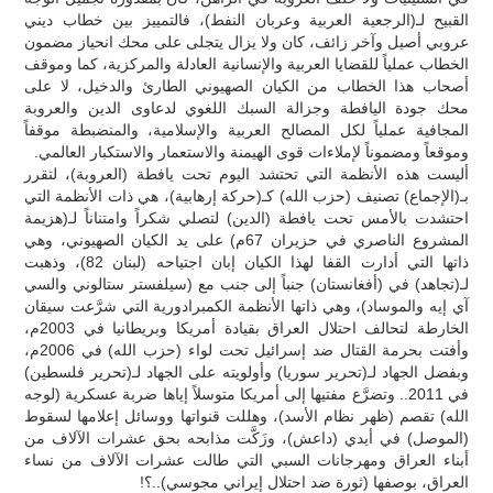
القبيح لـ(الرجعية العربية وعربان النفط)، فالتمييز بين خطاب ديني
عروبي أصيل وآخر زائف، كان ولا يزال يتجلى على محك انحياز مضمون
الخطاب عملياً للقضايا العربية والإنسانية العادلة والمركزية، كما وموقف
أصحاب هذا الخطاب من الكيان الصهيوني الطارئ والدخيل، لا على
محك جودة اليافطة وجزالة السبك اللغوي لدعاوى الدين والعروبة
المجافية عملياً لكل المصالح العربية والإسلامية، والمنضبطة موقفاً
وموقعاً ومضموناً لإملاءات قوى الهيمنة والاستعمار والاستكبار العالمي.
أليست هذه الأنظمة التي تحتشد اليوم تحت يافطة (العروبة)، لتقرر
بـ(الإجماع) تصنيف (حزب الله) كـ(حركة إرهابية)، هي ذات الأنظمة التي
احتشدت بالأمس تحت يافطة (الدين) لتصلي شكراً وامتناناً لـ(هزيمة
المشروع الناصري في حزيران 67م) على يد الكيان الصهيوني، وهي
ذاتها التي أدارت القفا لهذا الكيان إبان اجتياحه (لبنان 82)، وذهبت
لـ(تجاهد) في (أفغانستان) جنباً إلى جنب مع (سيلفستر ستالوني والسي
آي إيه والموساد)، وهي ذاتها الأنظمة الكمبرادورية التي شرَّعت سيقان
الخارطة لتحالف احتلال العراق بقيادة أمريكا وبريطانيا في 2003م،
وأفتت بحرمة القتال ضد إسرائيل تحت لواء (حزب الله) في 2006م،
وبفضل الجهاد لـ(تحرير سوريا) وأولويته على الجهاد لـ(تحرير فلسطين)
في 2011.. وتضرَّع مفتيها إلى أمريكا متوسلاً إياها ضربة عسكرية (لوجه
الله) تقصم (ظهر نظام الأسد)، وهللت قنواتها ووسائل إعلامها لسقوط
(الموصل) في أيدي (داعش)، وزَكَّت مذابحه بحق عشرات الآلاف من
أبناء العراق ومهرجانات السبي التي طالت عشرات الآلاف من نساء
العراق، بوصفها (ثورة ضد احتلال إيراني مجوسي)..؟!