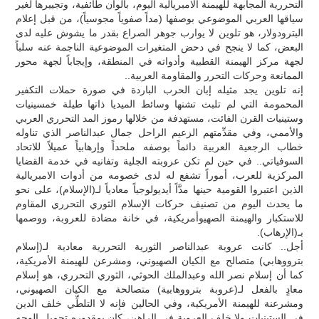
التحررية المجابهة للهيمنة الامبريالية اليوم، بألوان طائفية، وتجييرها لغير
سياقها العربي الموضوعي بوصفها (مداً صفوياً مجوسياً)، من قبل إعلام
البترودولار، هو تلوين لا يوارب جوهر الصراع بقدر ما يشوش عليه لدى
البعض، كما لا ينجح في دحض المتغيرات الموضوعية الناجمة عنه سلباً
لجهة مركز الهيمنة القطبية وأدواته في المنطقة، وإيجاباً لجهة محور
الممانعة وحركات التحرر والمقاومة العربية..
إنه تلوين يجد مثيله إبان الحرب الباردة في صورة حملات التكفير
المحمومة التي لم تلبث تشنها وسائط الميديا ذاتها طيلة خمسينيات
وستينيات القرن الفائت، مستهدفة من خلالها رموز المد التحرري العربي
والأممي، وفي مقدِّمتهم الزعيم الراحل جمال عبدالناصر الذي تناوله
خطاب الرجعية العربية دائماً بوصفه ملحداً وإرهابياً عميلاً للاتحاد
السوفياتي.. في حين لم تكن عروبته الجلية وتفانيه في خدمة القضايا
المركزية للعرب، أموراً تشفع له لدى خصومه من أدوات الامبريالية
الذين اعتبروا القومية حينها مدَّاً أيديولوجياً معادياً لـ(الإسلام)، على نحو
ما يحدث اليوم من تصنيف حركات الإسلام الثوري التحرري المقاوم
للاستكبار والهيمنة الصهيوأمريكية، في خانة مضادة للعروبة، ووصمها
بـ(الإرهاب).
أجل.. كانت عروبة عبدالناصر الثورية التحررية معادية لـ(إسلام
بترووهابي) متصالح مع الكيان الصهيوني، ومشرعن للهيمنة الأمريكية،
كما أن إسلام نصر الله وعبدالملك الحوثي، الثوري التحرري، هو إسلام
معادٍ بالفعل لـ(عروبة بترووهابية) متصالحة مع الكيان الصهيوني،
ومشرعنة للهيمنة الأمريكية، وفي الحالين فإنه لا التلطِّي خلف الدين
في الستينيات ولا خلف العروبة في الراهن، كان بمقدوره تجميل الوجه