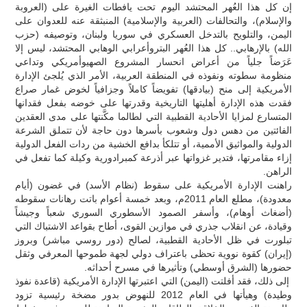
إن كل هذا العُهر المحتشد اليوم تحت يافطات الغيرة على (العروبة
والإسلام)، والتحالفات (العربية والإسلامية) المنبثقة عنه للعدوان على
اليمن، والتلويح بالتدخل العسكري في سوريا ولبنان، وتوصيفه (حزب
الله) بالإرهابي.. كل هذا العُهر البتروأعرابي الوهابي المحتشد، ليس إلا
عَرَضاً جلياً من أعراض انحسار المشروع الصهيوأمريكي وتداعي
منظومة سطوته ونفوذه في المنطقة العربية، الأمر الذي يُلجئ الإدارة
الأمريكية إلى منح (بيادقها) تفويضاً كاملاً وجزافياً لخوض غمار صراع
فقدت هذه الإدارة أهليتها التاريخية وقدرتها على خوضه بفعل فقدانها
المتسارع لمزايا الأحادية القطبية التي لطالما مكَّنتها على مدى العقدين
الفائتين من دهس دول وشعوب بأسرها دون حاجة لأن تتملق الشرعة
الدولية والمواثيق الأممية، أو تتلكأ بدافع الخشية من ردات الفعل الدولية
إزاء مقامرتها، فتدير غزواتها عبر أذرعة كمبرادورية وكيلة كما تفعل في
الراهن.
راهنت الإدارة الأمريكية على سقوط (نظام الأسد) في غضون (أيام
معدودة)، مطلع العام 2011م، وبعد خمسة أعوام باتت رهانات سقوطه
(أضغاث أوهام)، وأسفر الصمود الأسطوري السوري شعباً وجيشاً
وقيادة، عن انقلاب جذري في موازين القوى، أطاح بقواعد الاشتباك التي
تبلورت في ظل الأحادية القطبية، لصالح (دور روسي مباشر) وبروز
(إيران) كقوة نووية تحظى باعتراف دولي لجهة طموحها المعرفي وثقل
حضورها (الشرق أوسطي) وتأثيرها في مسرح أحداثه.
إلى ذلك، فقد أفلتت (اليمن) التي اعتبرتها الإدارة الأمريكية (قاعدة نفوذ
وطيدة) وهيأتها في العام 2012 للنهوض بدور مضخة رئيسية تزود