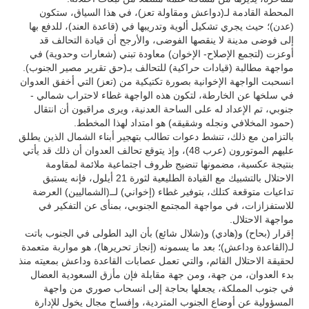
المحطة القادمة لـ(دواعش ومقاولة تعز)، في هذا السياق، ستكون
(عدن)؛ حيث يجري تشكيل ألوية وتدريبها في (قاعدة العند)، للدفع بها
إلى فوضى مدينة لا ينقصها الفوضى، والأرجح أن قيادة التحالف قد
أوعزت (لتجمع الإصلاح- الإخوان) معاودة تبني (شعارات وحدوية) في
مواجهة مطالبة (قيادات حراكية) للتحالف بـ(حق تقرير مصير الجنوب).
انسحبت الواجهة الإخوانية بصورة تكتيكية من (تعز) التي أخفق العدوان
في سلخها عن الخارطة، لتكون هذه الواجهة غطاء لاحتراب شمالي -
جنوبي، تم الإعداد له على الساحة العدنية، ويرى مراقبون أن انتقال
(حمود المخلافي ونجله وشقيقه) هو امتداد لهذا المخطط.
بالتزامن مع ذلك، تنشط دعوات تطالب بتهجير أبناء الشمال الذين يطلق
عليهم الموتورون (عرب 48)، وإذ يتوقع تحالف العدوان أن ذلك قد يأتي
بنتيجة عكسية، مضمونها تنضيج ظروف اجتماعية ملائمة لمقاومة
الاحتلال بالتشبيك مع القيادة الطليعية لثورة 21 أيلول، فإنه يستبق
تداعيات متوقعة كتلك، بتوفير غطاء (إخواني) لــ(الشماليين) العرضة
للاستفزازات، في مواجهة المجتمع الجنوبي، بمنأى عن التفكير في
مواجهة الاحتلال.
إقرار (بحاح) و(هادي) و(شلال شائع) بأن اليد الطولى في الجنوب باتت
لـ(القاعدة وداعش)؛ بعد ما يسمونه (إنجاز تحريرها)، هو مواربة متعمدة
لحقيقة الاحتلال القائم، والتي تعمل عصابات القاعدة وداعش بمعيته منذ
بدء العدوان، من جهة، ومن جهة مقابلة فإن مأزق السعودية العضال
في جنوب المملكة، يجعلها بحاجة إلى انسحاب صوري من واجهة
المسؤولية عن أوضاع الجنوب المتردية، وإفساح مجال يخول للإدارة