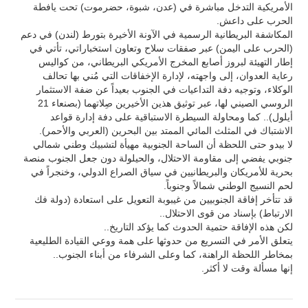
الأمريكية التدخل مباشرة في (عدن، شبوة، حضرموت) تحت يافطة
الحرب على داعش.
المكاشفة البريطانية الرسمية في الآونة الأخيرة بتورط (لندن) في دعم
(الحرب على اليمن) عبر صفقات سلاح وتعاون استخباراتي، تأتي في
إطار التهيئة لبروز أصابع المخرج الأمريكي البريطاني، من كواليس
رعاية العدوان، إلى واجهته، لإدارة الإخفاقات التي مُني بها تحالف
الوكلاء، وتوجيه دفة التداعيات في الجنوب بعيداً عن ضفة الاستثمار
الروسي الصيني لها، عبر توثيق هذين الأخيرين صِلاتهما (بصنعاء 21
أيلول).. كما ومحاولة السيطرة الاستباقية على دفة إدارة قواعد
الاشتباك في المثلث المائي الممتد بين البحرين (العربي والأحمر).
لا بيدو حتى اللحظة أن الساحة الجنوبية مهيأة لتشبيك وطني شمالي
جنوبي يفضي إلى مقاومة الاحتلال، والحيلولة دون جعل الجنوب منصة
بحرية للأمريكان والبريطانيين في سياق الصراع الدولي، وخنجراً في
لحم النسيج الوطني شمالاً وجنوباً.
قد تتأخر إفاقة الجنوبيين من غيبوبة التعويل على استعادة (دولة فك
الارتباط) بإسناد من قوى الاحتلال..
لكن هذه الإفاقة حتمية الحدوث كما يؤكد التاريخ..
يتعلق الأمر في التسريع من حدوثها على همة ووعي القيادة الطليعية
بمخاطر اللحظة الراهنة، كما وعلى الشرفاء من أبناء الجنوب..
إنها مسألة وقت لا أكثر.