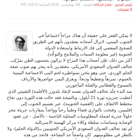
السبت , 26 نـوفـمـبـر , 2016 الساعة 1:25:31 PM
رئيس التحرير - صلاح الدكاك
0 تعليقات
لا يمكن القفز على حقيقة أن هناك مزاجاً اجتماعياً في
الجنوب اليمني، لايزال أصحابه يعتقدون بأنهم في الطريق
الصحيح المفضي إلى فك الارتباط واستعادة الدولة
الجنوبية (غير معلومة السمات والملامح والتوجُّه).
أكثر من ذلك، فإن أصحاب هذا المزاج لا يزالون يحسنون الظن بمَرْكِب
تحالف العدوان السعودي الأمريكي، معتقدين بأنه يبحر بهم صوب ضفة
الحلم الوردي، حتى وهو يثخن بسواطيره لحم البنى الاجتماعية اليمنية
بالعموم، تمزيقاً وتقطيعاً وذبحاً، ويغرق اليمن حواضرها والأرياف
بالمسوخ والقصَّابين والقتلة المأجورين.
منذ البدء جنَّد تحالف العدوان نفسه لإنقاذ بلدوزر (الأقلمة) التفتيتي الذي
أعطبت جنزيرَه ثورة 21 أيلول، وبالنتيجة فقد حالت هذه الثورة دون نجاح
مخطط الالتفاف على (القضية الجنوبية)، عبر تقسيم الجنوب إلى
إقليمين، وفتحت بالتوازي فضاءً وطنياً رحباً وواعداً بمقاربات جريئة تنجز
حلولاً جذرية لجملة المظلوميات المحلية الناجمة - بالأصل - عن عقود
الوصاية وسياسات سلطة وكلاء مركز الهيمنة الامبريالية.
لم يَعِد تحالف العدوان السعودي الأمريكي الجنوبيين بـ(الدولة الحلم)، ولا
بالنظر في مظلوميتهم. كان واضحاً حد البشاعة، فاتخذ من هذه