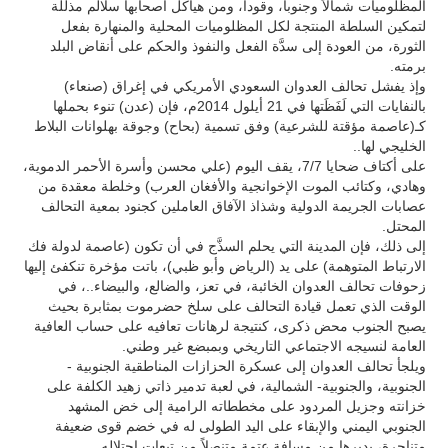
المظلوميات شمالاً وجنوباً، وقوداً، ومن هياكل أصحابها سلالم مذللة
لتمكين السلطة المنتجة لكل المظلوميات المحلية والمنهارة بفعل
الثورة، من العودة إلى سدَّة الفعل والنفوذ والحكم على أنقاض البلد
برمته.
وإذ يفشل تحالف العدوان السعودي الأمريكي في إغراق (صنعاء)
بالنفايات التي لَفَظَتها في 21 أيلول 2014م، فإن (عدن) تنوء بحملها
كـ(عاصمة مؤقتة للشرعية) وفق تسمية (بحاح) وجوقة بهلوانات البلاط
الخليجي لها..
على أكتاف ضحايا 7/7، يقف اليوم (علي محسن وأسرة الأحمر الدموية،
وهادي، وكتائب الموت الإخوانجية والأفغان العرب) وخلطة معقدة من
عصابات الجريمة الدولية وشذاذ الآفاق العاملين كجنود بمعية التحالف
المحتل.
إلى ذلك، فإن المدينة التي يحلم السذَّج في أن تكون (عاصمة لدولة فك
الارتباط المتوهمة) على يد (الرياض وأبو ظبي)، باتت مؤخرة تنكفئ إليها
زحوفات تحالف العدوان الخائبة، في تعز، والضالع، والبيضاء..، في
الوقت الذي تعمل قيادة التحالف على سلخ حضرموت بمثابرة بحيث
يصبح الجنوب محض ذكرى، كنتيجة لرهانات تعافيه على حساب العافية
العامة لنسيجه الاجتماعي التاريخي وبمبضع غير وطني.
ويلجأ تحالف العدوان إلى عسكرة الحزازات المناطقية الجنوبية -
الجنوبية، والجنوبية- الشمالية، في لعبة تدمير ذاتي زهيد الكلفة على
خزانته وجزيل المردود على مخططاته الرامية إلى خض المشهد
الجنوبي اليمني والإبقاء على اليد الطولى له في خضم قوى ضعيفة
متناحرة، يديرها من مسافة عتمة متنصلاً من تبعات احتلاله.