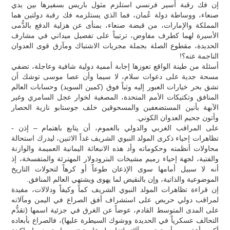
إن فك رقبة أسير فرنسي استلزم مثول باريس بسفيرها بين يدي
صنعاء، ووساطة دولة عُمان، فما الذي يستلزمه فك رقبة دولتين هما
المملكة والإمارات، من قبضة صنعاء، بمنأى عن هزلية الدفع بالدُّمى
الأسيرة لهما كطرف مفاوض، ترتيباً على تفصيل ميداني في مشارف
الحديدة، مقطوع الصلة بجملة مجريات الاشتباك ومآزق قوى العدوان
الناجمة عنه؟!
أسئلة من طينة الواقع تعوزها إجابة أممية دولية شافية وعاجلة، تضفي
مسحة جدية على دعوات سلام، لا سيما وأن عصا موسى توشك أن
تشق بحر خيارات العبور إليه وثباً فوق (كمين السويد) وحسابات العالم
المنافق وتكتيكات الأمم المتحدة، المصغية لخوار عجل السامري وغير
الآبهة بأنين المستضعفين والمسحوقين خلف جوستابو نازية الحصار
وأتون جحيم العدوان الكوني.
على المراقب الغربي والدولي بالعموم، أن يتابع باهتمام – إذن -
تظاهرات إحياء ذكرى المولد النبوي الشريف غداً الاثنين، ليدرك استحالة
محاولات أنظمته وحكوماته وأد هذه الانبعاثة اليمانية العميمة والوازنة
والفتية، لجهة إحياء رميم مشيخات البترودولار المهترئة والمتفسخة، إذ
أنه لا سبيل أمامها سوى الإذعان طوعاً أو كرهاً لتحولات التاريخ
الموضوعية والذاتية، وإن بالنقيض لما يهوى ويشتهي العالم المنافق.
إن قراءة تظاهرات المولد النبوي الشريف كماً وكيفاً ودلالات، مفيدة
لمراقب دولي حريص على استشراف أفق الصراع في اليمن ومآلاته
على المدى المتوسط القادم، عوضاً عن الغرق في جزئية اسمها (تقدُّم
التحالف عسكرياً في الحديدة ووشوك السيطرة عليها)، فالصراع بأبعاده