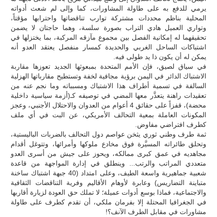
يرمي للدفع به على طاولة المشاورات، كما وإلى لم شعث أدواته
المحلية بناظم محددات مشتركة توارب تناقضاتها واحترابها مؤقتاً،
وتواري العميل هادي التراب بصورة سلسة، وهما حاجتان لا يضمن
تحقيقهما له إمكانية الفصل بين مجموع مآزقه المركبة، بما يختزلها في
اشتباكات الساحل الغربي والحديدة كمسار منفصل يعتقد العدو أنه
يمكن له أن يكون ذا يد طولى فيه.
في سياق لصيق، فإن الأمم المتحدة بمبعوثها الجديد تعوزها مقاربة
الاشتباك الدائر في اليمن برؤية مجافية لخفة وتستطيح مقارباتها الهزلية
السالفة في تسمية أطراف هذا الاشتباك ومسبباته وما نجم عنه من
تعقيدات راهنة يتعذَّر معها المضي في توصيفه كـ(أزمة سياسية داخلية
محضة)، قفزاً على حقائق 4 أعوام من العدوان والاحتلال الأجنبي، وعجز
المكونات العاملة بمعية التحالف الأمريكي، عن البت في أي ملف
كطرف افتراضي مفاوض.
ثمة طرف وطني ثوري يثخن عواصم دول التحالف بالضربات الباليستية،
وتحلق طائراته المسيَّرة فوق مخادع ملوكها وأمرائها، وتتوغل أقدام
مجاهديه في عمق كبرى ممالكه، ويحوز على جيش من أسرى العدو
متعددي المراتب والرتب... وينطلق في إدارة المواجهة من قاعدة
شعبية جماهيرية واسعة الطيف، وعلى امتداد (40 جبهة اشتباك ساخنة
متباينة التضاريس) وعابرة لأوهام الأقاليم وفرية التناقضات الثقافية
والاجتماعية، فماذا بوسع أدوات عميلة؛ لا تملك حق العودة لزيارة أقاربها
في الجغرافيا المحتلة إلا بفرمان ملكي، أن تقدم كطرف على طاولة
مشاورات في مقابل الطرف الآنف؟!