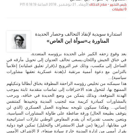
الأربعاء , 21 نـوفـمـبـر , 2018 الساعة 6:18:19 PM
رئيس التحرير - صلاح الدكاك
0 تعليقات
استدارة سويدية لإنقاذ التحالف وحصار الحديدة
المناورة بـ«سوأة ابن العاص»
بعد وقوع زحفه الكبير على الحديدة برؤوسه المتعددة،
في خناق الجيش واللجان،يسعى تحالف العدوان إلى تحويل مأزقه في
الساحل إلى مكسب، وذلك عبر الترويج لـ(قرار تعليق عملياته) إعلامياً
بالتزامن مع دعوة أممية مرتقبة لـ(هدنة عسكرية تعقبها مشاورات
سياسية)...
هذا سيمكنه من تخليص رؤوسه الزاحفة المطوقة بخناق أبطالنا وتنكيلهم
الممنهج بها، لتتحول هذه الاختراقات إلى تماسات متقدمة ثابتة بموجب
الهدنة المتوقعة، وبذلك يتمكن من وضع الحديدة في خناقه، ويرحب
بالمشاورات كمبادرة كريمة منه لتجنيب المدينة وتحييدها كمتنفس
إنساني... وهكذا سيكون تلويحه بمعاودة العمل العسكري (الذي لن
يتوقف بطبيعة الحال) ورقة ضاغطة على طاولة المشاورات السياسية،
ويتعين بحسب تقديراته أن يقدم المفاوض الوطني تنازلات استراتيجية
في مقابلها، أبرزها (من قبيل الاستشراف والتحليل) تمكين قوة دولية
بقرار أممي من إدارة المدينة خارج سيادة صنعاء، لا الإشراف الأممي