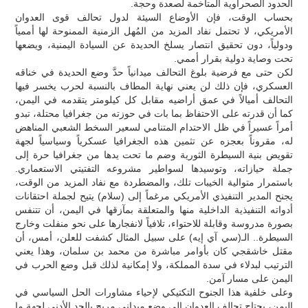
الحدود الصحراوية المتاخمة لصعدة وحجة.
بحساب الوقت، فإن الأوضاع السيئة لدول تحالف قوى العدوان
الأمريكي، لا تحتمل نفاد المزيد من المُهل الزمنية الممنوحة لها أممياً
ودولياً، دون تحقيق انتصار يسلخ الحديدة عن السيادة اليمنية، ويضعها
تحت وصاية دولية بقرار أممي.
لكن حتى مع فرضية بلوغ التحالف ميدانياً حدَّ وضع الحديدة في خناقه
العسكري، فإن ذلك لن يعني نهاية المطاف بالنسبة لحرب يخسر فيها
التحالف أميالاً في عمق أراضيه مقابل كل كيلومتر يتقدمه في اليمن،
كما أن قدرته على الاحتفاظ بما بات في حوزته من جغرافيا محتلة، تبدو
أمراً عسيراً في ظل الاحتدام المتنامي لسعير السخط الشعبي المناهض
له، مقروناً بعجزه عن تثمين هذه الجغرافيا عسكرياً وسياسياً لجهة
تقويض بنية السيطرة الثورية وضم ما تحت يدها من جغرافيا حرة إلى
جملة حيازاته، وتوسيدها لسواطير مشروعه التفتيتي الاستعماري.
باستمرار متوالية الخيبات تلك، والمضطردة مع نفاد المزيد من الوقت،
يجنح المدير التنفيذي الأمريكي مرغماً إلى (سلام) يتيح لجملة احتقانات
أدواته التنفيذية الداخلية منها والمتعلقة بمآزقها في اليمن، أن تتنفس
بصورة مدروسة وقابلة للاحتواء، تلافياً لانفجارها على نحو منفلت وخارج
السيطرة.. الـ(سي آي إيه) على سبيل المثال كشفت للعلن، أمس، أن
مقتل خاشقجي كان بأوامر مباشرة من محمد بن سلمان، وهذا يعني
الترتيب لبدلاء في سدة المملكة، ولا إمكانية لذلك قبل وضع الحرب في
اليمن على مسار آمن.
وعلى خلفية هذا الجنوح التكتيكي لإحياء مشاورات الحل السياسي في
اليمن، يحتاج تحالف العدوان إلى وضع ميداني مريح بالحد الأدنى لجهة ما