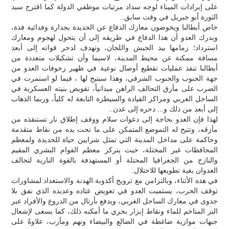
على إيرادات الميناء لوجه سداد مرتبات موظفي الدولة كما اقترح سيد
الثورة أبو جبريل في وقت سابق..
خاض أبطالنا ويخوضون معارك الدفاع عن الحديدة بجدارة وفدائية فذة،
ويدرك العدو أن هذا الدفاع في طريقه إلى أن يتحول لهجوم ومعارك
استرداد؛ زمامها بيد الجيش واللجان، وتهدف لدحر قواته إلى أبعد
مسافة ممكنة عن محيط المدينة، لاسيما وأن تشكيلات متعددة من
أبطالنا تنفذ عمليات تقطيع أوصال نوعية في ظهير زحوفات العدو من
جهة الجنوب والجنوب الشرقي، وهذا سيتيح لها ، فيما لو استمرت في
الضرب على مأزق التحالف الراهن ميدانياً، تقويض بنيته العسكرية في
الساحل الغربي ومراكز القيادة والسيطرة التابعة له كلياً، وربما الذهاب
إلى أبعد من ذلك و... دحره إلى عدن..
لهذا فإن العدو بحاجة إلى دعوات سلام ووقف إطلاق نار تستنقذه من
مأزقه، وتتيح له التموضع المتمكن على ما تحت يده من نقاط متقدمة
وحاكمة على مداخل المدينة التي تمثل شرايين حياة للحديدة ولمعظم
المحافظات غير المحتلة، حيث يتركز معظم القوام البشري المقيم
والنازح من الجغرافيا المحتلة أو المستهدفة بالقوة النارية لتحالف
العدوان بغية تطويعها للاحتلال.
في هذه الأثناء، وبالتزامن مع ترويج أكذوبة الهدنة والاستعداد لمشاورات
توقف الحرب، يستميت العدو في تعويض عتاده وعديده الذي نفق بلا
جدوى في معارك الساحل الغربي، ويدفع بأرتال من الدروع والأفراد عبر
البر المتاخم للماء ونقاط إبرار بحري ما أمكنه ذلك، كما يسعى لإشعال
جبهات موازية ضاغطة في الضالع والبيضاء ونهم ومأرب، علاوةً على