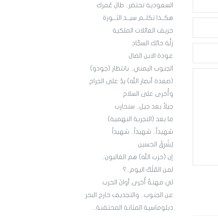
السعودية تحتضر.. طال عُمرك
هكــذا تكلــم سيــد الثــورة
خريف العائلات الملكية
زلَّة حائك السجَّاد
عودة الابن الضال
الجنوب اليمني.. بانتظار (جودو)
(صعدة أنصار الله) يدٌ على الجراح
وأُخرى على السلاح
جيلاً بعد جيل.. سنحارب
ما بعد (التجربة النهمية)
شهيداً.. شهيداً.. شهيداً
يُشْرِقُ الحسين
إن (حزب الله) هم الغالبون..
لمن المُلْكُ اليوم..؟
لي مهنةٌ أُخرى أوانَ الحرب
عن الجنوب.. والتجديف خارج البحر
دبلوماسية المثانة المحتقنة..