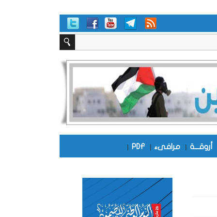
أروقـــة
|
مرافىء
|
PDF
|