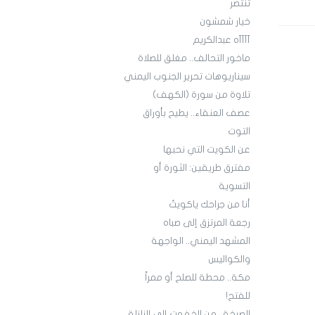
تنتصر
خيار شمشون
آآآآه عبدالكريم
ماخور التحالف.. مغلق للصلاة
سيناريوهات تحرير الجنوب اليمني
تلاوة من سورة (الكهف)
عصف العنقاء.. يطيح بأوراق
التوت
عن الكويت التي نحبها
مفترق طريقين: الثورة أو
التسوية
أنا من جراحك ياكويتُ
رجعة المرتزق إلى صباه
المشهد اليمني.. الواجهة
والكواليس
مكة.. محطة للصلح أو ممراً
للفتح!
الصرخة.. من الخفوت إلى الزلزلة