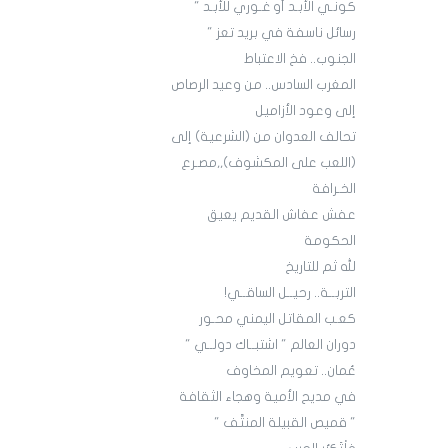
كونـي الأبـد أو غـوري للأبـد "
رسائل ناسفة في بريد تعز "
الجنوب.. فخ الاعتباط
المغرب السادس.. من وعيد الرصاص
إلى وعود الأزاميل
تحالف العدوان من (الشرعية) إلى
(اللعب على المكشوف),,مصـرع
الخـرافة
عفش عفاش القديم يعيق
الحكومة
لله ثم للتاريخ
التربــة.. رحيــل الساقــي!
كعـب المقاتل اليمني محـور
دوران العالم " اشتبــاك دولــي "
عُمان.. تعويم المخاوف
في مديح الأمية وهجاء الثقافة
" قميص القبيلة المنتَّف "