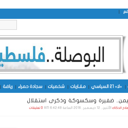
|
قع
|
«لا» 21 السياسي
|
مقـاربات
|
شخصيات
|
سجادة حمراء
|
رياضة
|
يمن.. ضفيرة وسكسوكة وذكرى استقلال
الأثنين , 12 ديـسـمـبـر , 2016 الساعة 6:42:48 AM
صلاح الدكاك
0 تعليقات