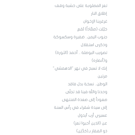
تعز المصلوبة على خشبة وقف
إطلاق النار
غرغرينا الإخوان
خيَّلت (صمَّاداً) لَمَع
جنوب اليمن.. ضفيرة وسكسوكة
وذكرى استقلال
تصويب البوصلة .. أحمد (الثورة)
و(أنصاره)
إنك لا تسبح في نهر "الدهمشي"
مرتين
الوطن.. نسخة بدل فاقد
وحدنا والله فينا قد تجلّى
صعوداً إلى صعدة المنتهى
إلى سيدة شقراء في رأس السنة
عسيري أرب آيدول
عن (الذين أحبوا تعز)
ذو الفقار بـ(حَدَّيْن)