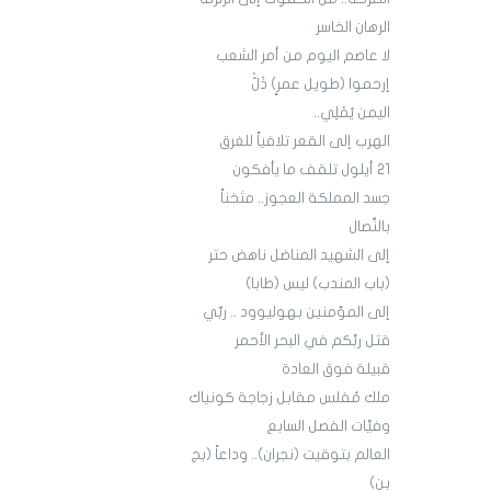
الرهان الخاسر
لا عاصم اليوم من أمر الشعب
إرحموا (طويل عمرٍ) ذَلّْ
اليمن يُمْلِي..
الهرب إلى القعر تلافياً للغرق
21 أيلول تلقف ما يأفكون
جسد المملكة العجوز.. مثخناً
بالنِّصال
إلى الشهيد المناضل ناهض حتر
(باب المندب) ليس (طابا)
إلى المؤمنين بهوليوود .. ربِّي
قتل ربَّكم في البحر الأحمر
قبيلة فوق العادة
ملك مُفلس مقابل زجاجة كونياك
وفيَّات الفصل السابع
العالم بتوقيت (نجران).. وداعاً (بج
بن)