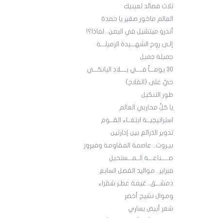
ثلاث قصائد لعينيك
العالم ماخور صغير يا حمدة
أندرو ميتشيل في اليمن.. لماذا؟!
إلـى روح الشهـــيدة الزميلـــة
جميلة جميل
30 يومـــاً فــــي بــــلاد اليانكـــي
حيَّ على (الفلاح)
طور التنكيل
يا كلَّ محاربي العالم
استراتيجيــة ابتغــاء القــوم
تدوير الذرائع بين إدارتين
بيـروت.. عاصمة المقاومة وفيروز
صـــــناعـــة الــمـــستحيل
فبراير.. مواليد الفصل السابع
دمشـــق.. غيمة عطـر شقراء
وموال نشيج أخضر
شعر أبيض يساري