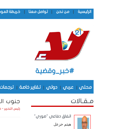
|
|
|
الرئيسية
من نحن
تواصل معنا
خريطة المو
#خبر_وقضية
محلي
|
عربي
|
دولي
|
تقارير خاصة
|
ترجمات
مـقـالات
جنوب ال
رئيس التحرير - 
اتفاق دفاعي "صوري"
هيثم خزعل