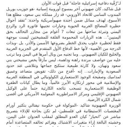
لـ"رُقْية دفاعية إسرائيلية عاجلة" قبل فوات الأوان.
قبل شاكيد، كان صهيوني آخر بمسوح أوروبية إسبانية -هو جوزيب بوريل
المندوب السامي للاتحاد الأوروبي- قد زار مملكة بني سعود، مطلع هذا
الأسبوع، لهدف مماثل ضمن أجندة صهيوأمريكية واحدة: "تفقد أحوال
حظيرة المصالح الغربية الحيوية وخيارات تجنيبها فاتورة الرد والردع
اليمني وتبرئة ساحتها من تبعات 7 أعوام من مجازر التحالف بحق
اليمنيين"... هذه الزيارات المحمومة القلقة للمشيختين ليست موجهة
فقط لحظيرة حلوب يحدق الخطر بضروعها الأسمن والأدر، بل -وبذات
الدرجة من الأهمية- لأنها خط الدفاع الأول المتقدم في الجزيرة العربية
والخليج للكيان الصهيوني.. وما تجنيه من وبال أمرها في اليمن وما ترتب
عليه من عواصف مرتدة راهنة وداهمة، ليس مأزقاً يخص مشيختي بني
سعود ونهيان، ولا كارثة طبيعية ستكبح جماحها وتتلاشى عند حدود
السعودية والإمارات... إنه -أفدح من ذلك- تقويض متصاعد وعميق
لمداميك وصفيحة الوجود الاستعماري الكولونيالي في المنطقة العربية
والإسلامية في محور ارتكازه الأبرز عالمياً، وما يطال كيانات الطفرة
الوظيفية الاستعمارية تنسحب نتائجه الكارثية حتماً على الوكيل
الصهيوني الإقليمي ومركز الامبراطورية المعولمة الأمريكي في أقصى
شمال الكرة الأرضية.
الوزيرة الصهيونية شاكيد -الموكولة في حكومة نيفتالي بتكثير أورام
المغتصبات الاستيطانية في فلسطين- لم تكن بحاجة للإدلاء بتصريح
مباشر عن "انحياز" كيان العدو المطلق لمقلب العدوان على اليمن،
وخشيته البالغة إزاء متغيرات الاشتباك وهزائم تحالفه المتصاعدة أمام