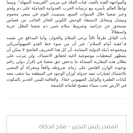
والمواجهة الفذة بالضد، فبات الجلاد في مرمى "الفريسة السهلة"، وبينما
تواطأ العالم بأسره مع ترسانة الحرب العدوانية الشاملة على دم ولحم
وخبز شعبنا خلال السنوات السبع، يستميت اليوم في سعي محموم
ومبتذل ومخاتل لاستنقاذ الوحش الكوني الخائر الخائب من قصاص
مستحق عن جرائمه وشروط سلام تثمن دم شعبنا البطل حرية
واستقلالاً.
بات القاتل طرفاً ثالثاً يرعى السلام والحوار، وأما المدافع عن نفسه
فـ"عقبة أمام السلام"، غير أن من سوء حظ العدو الصهيوأمريكي
ومجموعة دُماه الدولية المتباينة، أن كل هذا التحريف الفاضح لا يمكن أن
يتمظهر كمعطيات موضوعية لاغية لحقائق الاشتباك، ولن يترتب على
بطلان هذه المقاربة المبتذلة ما يدحض حق شعبنا في إقرار دولي راغم
بوجوده الوازن القابض على زمام شروطه واقعاً ومعركة أو المضي
بالاشتباك لخيارات تعيد جدولة أوزان الوجود في المنطقة بما تذهب معه
كيانات الطفرة والوكيل الصهيوني جفاءً.. والعاقبة لليمن الجدير بالمكوث
في الأرض تحت سماء تنفسح لقاماته الباسقة.
المصدر
رئيس التحرير - صلاح الدكاك