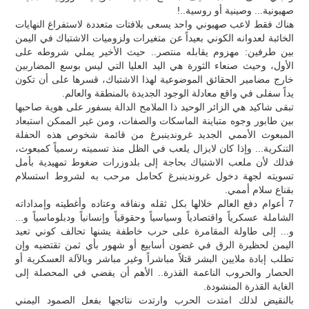
صهيونية... وصينية أو روسية..!
هناك فقط لاعب صهيوني واحد يسعى بلافتات متعددة لاستفراغ النهايات
الخائبة لعدوانه الكوني بعيداً عن متغيرات ولزوميات الاشتباك في اليمن
بين طرفين: مهزوم يقابله منتصر.. حيث الأخير يملي شروطه على
الأول، وحيث صنعاء الثورة هي اليد العليا التي ليس بوسع المضاربين
خارج مضامير الحقائق الموضوعية لهذا الاشتباك، قسرها على أن تكون
يداً سفلى في واقع معادلة الوجود الجديدة بالمنطقة والعالم.
تبقى شاكيد هي الزائر الوحيد ذا الملامح الدالة بسفور على هوية صاحبها
بين طابور وجوه متباينة الماسكات والصفات، ومن غير الممكن استبعاد
المبعوث الأممي الجديد غروندينبرغ من قائمة شخوص هذه الحفلة
التنكرية... وإذا كان لايزال يلعب في الظل منذ تسميته رسمياً كمبعوث،
فذلك لأن ملعب الاشتباك بحاجة إلى بلدوزرات ضغوط تمهيدية بأمل
تسويته لجهة دخول غروندينبرغ كحامل مرحب به لشروط استسلام
بقناع سلام أممي.
7 أعوام دفع العالم خلالها بكل ثقله ونفاقه وعتاده وأغطيته وإمداداته
الشاملة عسكرياً واقتصادياً وسياسياً وحقوقياً وإنسانياً ودبلوماسياً و...
و... إلى طاولة المقامرة على حرب خاطفة يشنها تحالف كوني تعيد
اليمن لحظيرة الرق في غضون أسابيع أو شهور بأي ثمن تقتضيه وإن
تطلب إبادة ملايين البشر قتلاً مباشراً وغير مباشر وبالآلة العسكرية أو
الحصار والحروب الناعمة القذرة.. الأهم أن يفضي في المحصلة إلى
الغاية القذرة المنشودة.
بالنقيض لذلك امتدت الحرب وارتدت نتائجها بفعل الصمود اليمني