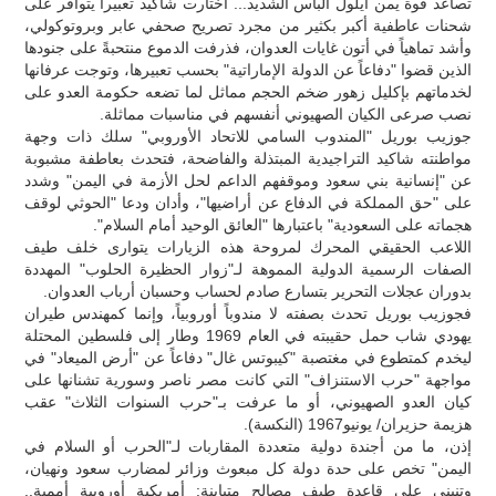
تصاعد قوة يمن أيلول البأس الشديد... اختارت شاكيد تعبيراً يتوافر على
شحنات عاطفية أكبر بكثير من مجرد تصريح صحفي عابر وبروتوكولي،
وأشد تماهياً في أتون غايات العدوان، فذرفت الدموع منتحبةً على جنودها
الذين قضوا "دفاعاً عن الدولة الإماراتية" بحسب تعبيرها، وتوجت عرفانها
لخدماتهم بإكليل زهور ضخم الحجم مماثل لما تضعه حكومة العدو على
نصب صرعى الكيان الصهيوني أنفسهم في مناسبات مماثلة.
جوزيب بوريل "المندوب السامي للاتحاد الأوروبي" سلك ذات وجهة
مواطنته شاكيد التراجيدية المبتذلة والفاضحة، فتحدث بعاطفة مشبوبة
عن "إنسانية بني سعود وموقفهم الداعم لحل الأزمة في اليمن" وشدد
على "حق المملكة في الدفاع عن أراضيها"، وأدان ودعا "الحوثي لوقف
هجماته على السعودية" باعتبارها "العائق الوحيد أمام السلام".
اللاعب الحقيقي المحرك لمروحة هذه الزيارات يتوارى خلف طيف
الصفات الرسمية الدولية المموهة لـ"زوار الحظيرة الحلوب" المهددة
بدوران عجلات التحرير بتسارع صادم لحساب وحسبان أرباب العدوان.
فجوزيب بوريل تحدث بصفته لا مندوباً أوروبياً، وإنما كمهندس طيران
يهودي شاب حمل حقيبته في العام 1969 وطار إلى فلسطين المحتلة
ليخدم كمتطوع في مغتصبة "كيبوتس غال" دفاعاً عن "أرض الميعاد" في
مواجهة "حرب الاستنزاف" التي كانت مصر ناصر وسورية تشنانها على
كيان العدو الصهيوني، أو ما عرفت بـ"حرب السنوات الثلاث" عقب
هزيمة حزيران/ يونيو1967 (النكسة).
إذن، ما من أجندة دولية متعددة المقاربات لـ"الحرب أو السلام في
اليمن" تخص على حدة دولة كل مبعوث وزائر لمضارب سعود ونهيان،
وتنبني على قاعدة طيف مصالح متباينة: أمريكية أوروبية أممية..