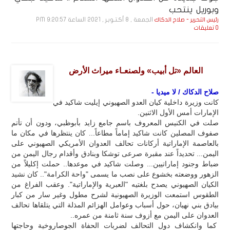
وبوريل ينتحب
الجمعة , 8 أكـتـوبـر , 2021 الساعة 9:20:57 PM
رئيس التحرير - صلاح الدكاك
0 تعليقات
العالم «تل أبيب» ولصنعـاء ميراث الأرض
صلاح الدكاك / لا ميديا -
كانت وزيرة داخلية كيان العدو الصهيوني إيليت شاكيد في
الإمارات أمس الأول الاثنين.
صلت في الكنيس المعروف باسم جامع زايد بأبوظبي، ودون أن تأتم
صفوف المصلين كانت شاكيد إماماً مطاعاً... كان ينتظرها في مكان ما
بالعاصمة الإماراتية أركانات تحالف العدوان الأمريكي الصهيوني على
اليمن... تحديداً عند مقبرة صرعى توشكا وبنادق وأقدام رجال اليمن من
ضباط وجنود إماراتيين... وصلت شاكيد في موعدها.. حملت إكليلاً من
الزهور ووضعته بخشوع على نصب ما يسمى "واحة الكرامة".. كان نشيد
الكيان الصهيوني يصدح بلغتيه "العبرية والإماراتية". وعقب الفراغ من
الطقوس استمعت الوزيرة الصهيونية لشرح مطول وغير سار من كبار
بيادق بني نهيان، حول أسباب وعوامل الهزائم المذلة التي يتلقاها تحالف
العدوان على اليمن مع أزوف سنة ثامنة من عمره..
كما وانكشاف دول التحالف لضربات الحفاة الجوصاروخية وحاجتها