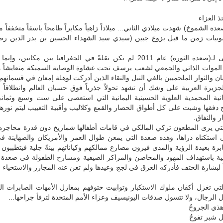
 العزاء
ة الشموخ) شهدت ميلادي الثاني... ميلاداً زاهياً مكابراً طامحاً باسقاً متخففاً
يات زمن ما قبل بزوغ جبين (سيدي سيد الشهداء الحسين بن بدر الدين رضو
زيارتي الأولى لـ(صعدة الثورة) عام 2011 لم تكن نقلةً في الجغرافيا بين مكانين، و
الموات الذاتي والجمعي لشعب يرسف تحت غشاوة الوصاية السميكة متعايشاً مع
 والثوار الملحميين بالغي النبل والنقاء الذين أدركت لوهلة إمعان في قسماتهم ا
لجزيرة العربية على وشك أن تشهد تحولاً جذرياً فوق حسبان العالم وانطلاقا
انية المحمدية العلوية الحسينية اليمانية التي استعصى على ست وسبع وثما
 دفقها وشبت على كل أطواق الحصار والقمع وكلاليب وأقبية التغييب ليتم نورها
ر والنفاق.
تي يرى المطعون تركي المالكي في قامات أطفالها شماريخ دون قدرة محاجره 
ى استكناه ذراها، وهذه صعدة التي يمعن طوال العمر والأمريكان والصهاينة 
ابرة بعيدة الرؤية والمدى فيرون مصارع ممالكهم وكياناتهم بينةً جلية فيتطببون
تمية باستهداف المهود والمحاضن والمراكز الصيفية ومسارح الطفولة في صعدة
ً لبشارة الحتف فأدركه الغرق في لجج وعيدها ولم تغن عنه المجازر والاستحياء
تي تغزل أكفان ملوك الاستكبار وتوابيت حتوفهم بمغازل الأمهات الصابرات ا
الرجال، ولا تتسول صدقات اليونيسيف وعزاء الأمم المتحدة لترفأ جراحها...
ذي الجروحُ
ل شبر تفوحُ