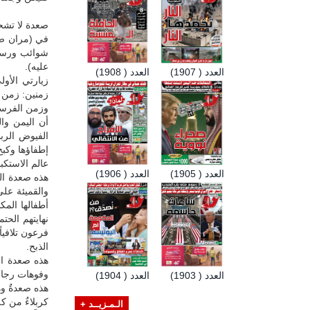
صعدة لا تشحذ
في (مران صعد
شوائب ورسوب
عليه).
العدد ( 1907)
العدد ( 1908)
زمنين: زمن 
وزمن الفرسان
أن اليمن وا
الفيوض الرب
إطفاؤها وكبح
عالم الاستكبا
العدد ( 1905)
العدد ( 1906)
هذه صعدة ال
والقميئة عل
أطفالها المك
نهايتهم الح
فرعون تلافيا
الذبح.
هذه صعدة ال
وفوهات رجال 
العدد ( 1903)
العدد ( 1904)
هذه صعدةٌ وه
كربلاءٌ من ك
الـمـزيــد +