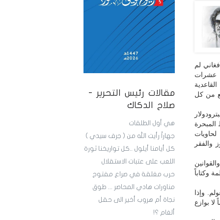
فغاني لم
ح عشرات
القاعدية
مقالات رئيس التحرير -
شع من كل
صلاح الدكاك
ترودولار
هي أول الطلقات
 المبحرة
لحاويات
جهاراً رأيت الله من ( جرف سيدي )
 والفقر
كل أيامنا أيلول ..كل تواريخنا ثورة
اللعب على عتبات الاستقلال
القوانين
 وكتاباً
حرب مغلقة في صراع مفتوح
مناورات هادي المحاصر ... طوق
ولم. وإذا
نجاة أم هروب أخير الى حقل
لا بوازع
ألغام ؟!