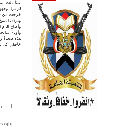
عبثاً نالت ال
لم يزل وجهها
خرجت من جح
وتردّى المبيحُ
وأطاح الدم ا
وأودى بذابحيه
هذه صعدةٌ وبي
خافقي كل نب
المصد
زيارة 