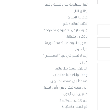
تعز المصلوبة على خشبة وقف
إطلاق النار
غرغرينا الإخوان
خيَّلت (صمَّاداً) لَمَع
جنوب اليمن.. ضفيرة وسكسوكة
وذكرى استقلال
تصويب البوصلة .. أحمد (الثورة)
و(أنصاره)
إنك لا تسبح في نهر "الدهمشي"
مرتين
الوطن.. نسخة بدل فاقد
وحدنا والله فينا قد تجلّى
صعوداً إلى صعدة المنتهى
إلى سيدة شقراء في رأس السنة
عسيري أرب آيدول
عن (الذين أحبوا تعز)
ذو الفقار بـ(حَدَّيْن)