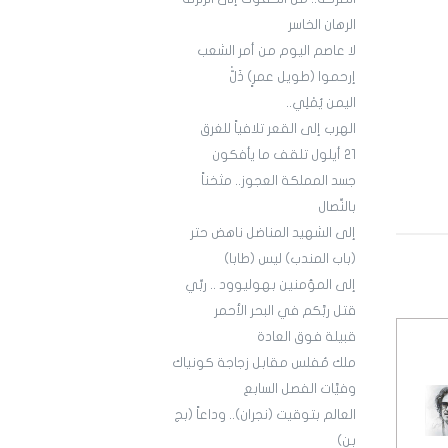
الرهان الخاسر
لا عاصم اليوم من أمر الشعب
إرحموا (طويل عمرٍ) ذَلّْ
اليمن يُمْلِي..
الهرب إلى القعر تلافياً للغرق
21 أيلول تلقف ما يأفكون
جسد المملكة العجوز.. مثخناً
بالنِّصال
إلى الشهيد المناضل ناهض حتر
(باب المندب) ليس (طابا)
إلى المؤمنين بهوليوود .. ربِّي
قتل ربَّكم في البحر الأحمر
قبيلة فوق العادة
ملك مُفلس مقابل زجاجة كونياك
وفيَّات الفصل السابع
العالم بتوقيت (نجران).. وداعاً (بج
بن)