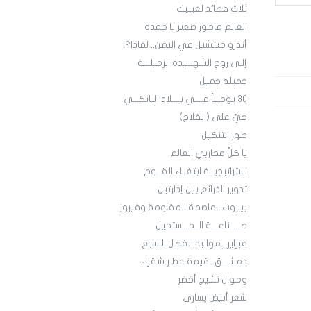
ثلاث قصائد لعينيك
العالم ماخور صغير يا حمدة
أندرو ميتشيل في اليمن.. لماذا؟!
إلـى روح الشهـــيدة الزميلـــة
جميلة جميل
30 يومـــاً فــــي بــــلاد اليانكـــي
حيَّ على (الفلاح)
طور التنكيل
يا كلَّ محاربي العالم
استراتيجيــة ابتغــاء القــوم
تدوير الذرائع بين إدارتين
بيـروت.. عاصمة المقاومة وفيروز
صـــــناعـــة الــمـــستحيل
فبراير.. مواليد الفصل السابع
دمشـــق.. غيمة عطـر شقراء
وموال نشيج أخضر
شعر أبيض يساري