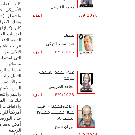
كانت أفغانس
محمد القيرعي
الأمريكي، ح
8/9/2026
المزيد
واشنطن (حا
وشك الانقرا
كان (كرازاي
لعدسات العي
صنعاء
القبعة الأفغ
عبدالمجيد التركي
تثر حفيظة ه
الآلاف من ا
8/9/2026
المزيد
التي استبدلت
سابقاتها.
عدسات الرحم
متى يفقد المثقف
الثقيل والخف
شرفه؟
شمالاً لتصب
مجاهد الصريمي
السلع الاست
والقهر والتبع
8/9/2026
المزيد
تلك هي المعا
والاتفاقيات 
«الزمن الجميل».. هـــل
أمريكياً للرأس
كـــان جميــــلاً حقـــاً؟!
عدَّاد البورص
الحلقة 155
أمكن لدمنا و
مروان ناصح
الرحمة.
8/9/2026
المزيد