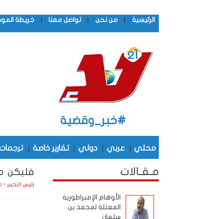
|
|
|
الرئيسية
من نحن
تواصل معنا
خريطة المو
#خبر_وقضية
محلي
|
عربي
|
دولي
|
تقارير خاصة
|
ترجمات
مـقـالات
فليكن متر
رئيس التحرير - 
الأوهام الإمبراطورية
المعتلة لمحمد بن
سلمان