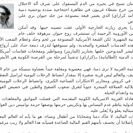
تان تسبح في بحيرة من الدم المسفوك على شرف آلة الاحتلال
ين خرج نشطاء غربيون في تظاهرة احتجاجية منددة بوحشية دمية
مد كرازاي) الذي يعتمر قبعة مصنوعة من جلد حيوان بري على
ض.
) يجري زيارته الخارجية الأولى عقب تنصيبه حينها. وقد أمكن
ن الأوروبية الرحيمة أن تستشرف روح حيوان مزهوقة خلف خام
انية الشهيرة؛ لكن القبعة الأمريكية المصنوعة من لحم وجلد وعظام الشعب الأ
ذه العدسات المقعرة والمحدبة، ولم تستوقفها لتذرف دمعة حداد على أروا
لبشر المذبوحين خلفها بجنازير (المارينز) وسواطير ومفخخات فقاسات أمريكا 
 الدمية (الطالبانية) بـ(كرازاي) تدشيناً لمرحلة من القرصنة الكونية هي الأب
ة الغربية لا ترى دمنا، فهي معصوبة ومغلفة جيداً بغشاوة سميكة من خام الب
يف، والعالم ليس قرية صغيرة إلا بمقدار انضباط الرحلات اليومية لبراميل النفط
 في كروش ومجارير الاحتكارات الصناعية الكبرى، وانضباط الرحلات اليومية 
هلاكية العملاقة المبحرة جنوباً لتغرق شعوب الصفيح والطين في حضيض العوز
ية وانعدام الحيلة.
دلة الغربية الامبريالية الكونية المقدسة التي فصلت المواثيق والمعاهدات و
الدولية بناظم عدم المساس بها وتكريس حرمتها بوصفها حزمة نواميس دين العولمة
مالية يعلو ولا يُعلى عليه.
ات المالية، لا عدَّاد دمنا وضحايانا من أطفال ونساء، هو ما يأبه له العالم المع
أشلائنا أن يخسف بأسهم القيم المالية الصاعدة فسيأبه هذا العالم ولا ريب مرغماً 