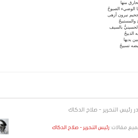
محارق منها
 الوضيء الصبوحُ
يم نيرون أزهى
 والمستبيحُ
لحسينيُّ بالسيف
 الذبيحُ
ن يديها
ضه تسبيحُ
ر
رئيس التحرير - صلاح الدكاك
جميع مقالات:
رئيس التحرير - صلاح الدكاك