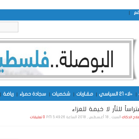
|
قع
|
«لا» 21 السياسي
|
مقـاربات
|
شخصيات
|
سجادة حمراء
|
رياضة
|
اساً للثأر لا خيمة للعزاء
السبت , 18 أغـسـطـس , 2018 الساعة 5:49:26 PM
صلاح الدكاك
0 تعليقات