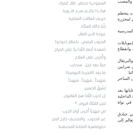
 والمصب
السعودية تحتضر.. طال عُمرك
هكــذا تكلــم سيــد الثــورة
يث يتحطم
خريف العائلات الملكية
م لمجزرة
زلَّة حائك السجَّاد
لمدرسية
عودة الابن الضال
الجنوب اليمني.. بانتظار (جودو)
وبايلات
 وانقطاع
(صعدة أنصار الله) يدٌ على الجراح
وأُخرى على السلاح
البرتقال
جيلاً بعد جيل.. سنحارب
ي شرايين
ما بعد (التجربة النهمية)
لى الساحر
شهيداً.. شهيداً.. شهيداً
يُشْرِقُ الحسين
تها بعد
إن (حزب الله) هم الغالبون..
الداخلية
 في نواة
لمن المُلْكُ اليوم..؟
لي مهنةٌ أُخرى أوانَ الحرب
في خنادق
عن الجنوب.. والتجديف خارج البحر
الم إلى
دبلوماسية المثانة المحتقنة..