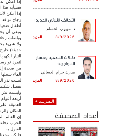
إذا أمكن لد
فسيأبه هذا ال
إذا أمكن لأش
زجاج نوافذ ا
التحالف الثلاثي الجديد!
أطفال ضحيان
د. مهيوب الحسام
ينبغي أن يخ
8/9/2026
المزيد
وباصات رحلات
ولا شيء يخي
حديثة) خارج
التيار الكهر
دلالات التصعيد ومسار
لتفرد نوارسن
المواجهة
من صعدة إلى 
مبارك حزام العسالي
الماء سبيلها مرغمة، وتطو
ليست نذر السل
8/9/2026
المزيد
بفضل شكيمتنا 
وليست نذر ا
أربعة أعوام 
الـمـزيــد +
العميقة على 
المكان والزم
أعداد الصحيفة
إن العالم ا
الحرب دفاعا
القبول به.
فليكن وجعنا ـ