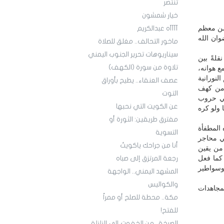
تنتصر
خيار شمشون
 من معظم
آآآآه عبدالكريم
ان الله
ماخور التحالف.. مغلق للصلاة
سيناريوهات تحرير الجنوب اليمني
إنما نقلةً بين
تلاوة من سورة (الكهف)
 هوانه،
لنورانية
عصف العنقاء.. يطيح بأوراق
ً من كهف
التوت
ني حروب
عن الكويت التي نحبها
 ولو كره
مفترق طريقين: الثورة أو
المطفأة
التسوية
في محاجر
أنا من جراحك ياكويتُ
 من يقين
 كما فعل
رجعة المرتزق إلى صباه
 وسواطير
المشهد اليمني.. الواجهة
والكواليس
لمجاهدات
مكة.. محطة للصلح أو ممراً
للفتح!
الصرخة.. من الخفوت إلى الزلزلة