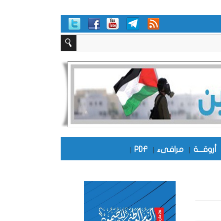
أروقـــة
|
مرافىء
|
PDF
|