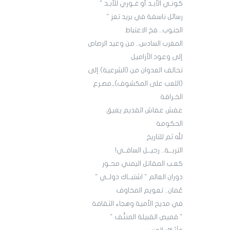
كونـي الأبـد أو غـوري للأبـد "
رسائل ناسفة في بريد تعز "
الجنوب.. فخ الاعتباط
المغرب السادس.. من وعيد الرصاص
إلى وعود الأزاميل
تحالف العدوان من (الشرعية) إلى
(اللعب على المكشوف),,مصـرع
الخـرافة
عفش عفاش القديم يعيق
الحكومة
لله ثم للتاريخ
التربــة.. رحيــل الساقــي!
كعـب المقاتل اليمني محـور
دوران العالم " اشتبــاك دولــي "
عُمان.. تعويم المخاوف
في مديح الأمية وهجاء الثقافة
" قميص القبيلة المنتَّف "