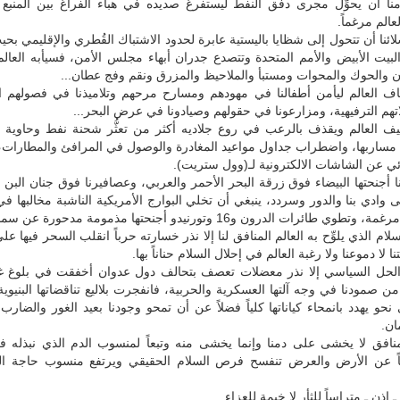
منا أن يحوِّل مجرى دفق النفط ليستفرغ صديده في هباء الفراغ بين المنبع
عالم مرغماً.
لائنا أن تتحول إلى شظايا باليستية عابرة لحدود الاشتباك القُطري والإقليمي بح
لبيت الأبيض والأمم المتحدة وتتصدع جدران أبهاء مجلس الأمن، فسيأبه العال
 والحوك والمحوات ومستبأ والملاحيظ والمزرق ونقم وفج عطان...
اف العالم ليأمن أطفالنا في مهودهم ومسارح مرحهم وتلاميذنا في فصولهم ا
هم الترفيهية، ومزارعونا في حقولهم وصيادونا في عرض البحر...
ف العالم ويقذف بالرعب في روع جلاديه أكثر من تعثُّر شحنة نفط وحاوية (م
 مساربها، واضطراب جداول مواعيد المغادرة والوصول في المرافئ والمطارات،
بائي عن الشاشات الالكترونية لـ(وول ستريت).
ا أجنحتها البيضاء فوق زرقة البحر الأحمر والعربي، وعصافيرنا فوق جنان البن و
وادي بنا والدور وسردد، ينبغي أن تخلي البوارج الأمريكية الناشبة مخالبها ف
ي طائرات الدرون و16 وتورنيدو أجنحتها مذمومة مدحورة عن سمائنا.
ام الذي يلوِّح به العالم المنافق لنا إلا نذر خسارته حرباً انقلب السحر فيها ع
لا دموعنا ولا رغبة العالم في إحلال السلام حناناً بها.
لحل السياسي إلا نذر معضلات تعصف بتحالف دول عدوان أخفقت في بلوغ غايا
من صمودنا في وجه آلتها العسكرية والحربية، فانفجرت بلاليع تناقضاتها البنيوية 
نحو يهدد بانمحاء كياناتها كلياً فضلاً عن أن تمحو وجودنا بعيد الغور والضارب
ان.
لمنافق لا يخشى على دمنا وإنما يخشى منه وتبعاً لمنسوب الدم الذي نبذله 
ً عن الأرض والعرض تنفسح فرص السلام الحقيقي ويرتفع منسوب حاجة الع
 إذن ـ متراساً للثأر لا خيمة للعزاء.