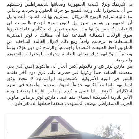
بل تكريمك ولولا الكيدية الجمهورية وضغائنها للديمقراطيين وخشيتهم
من أن يستحوذوا على ورقة التطبيع مع حركة الحقوق والحريات وبالتالي
مع غالبية شرائح الزنوج الأمريكان المتأثرين بها لما اغتالوك أنت بدليل
أن الجمهوريين هم من سن أول قانون يسمح للزنوج بالتصويت في
الانتخابات كناخبين وكانوا منذ البدء مع تحرير العبيد كأيدي عاملة تعوزها
سوق الولايات الشمالية الصناعية كما أن مطالبك يا لوثر المختزلة
التبسيطية قد ترجمت واقعاً ومع ذلك لايزال الغالبية الساحقة من
الملونين أحط الطبقات اقتصادياً واجتماعياً والزنوج في ذيل هؤلاء بؤساً
وتفقيراً و ولاياتهم درك سفلي للتعاسة وخرائب للمخدرات والشعوذة
والجريمة.
بين مارتن لوثر كنج و مالكولم إكس أنحاز إلى مالكولم إكس الذي يعي
معضلته الطبقية جيداً وكونها غير حصرية على عرق دون آخر فقيمة
البشر في البنية الأمريكية الاستعمارية الرأسمالية لا تتحدد وفق
إنسانيتهم وإنما تبعاً لكونهم خداماً للسوق المعولمة وأعضاء في أسرة
احتكاراتها الكونية.....لذا قضى مالكولم برصاص النازية الزنجية (الوجه
الآخر للنازية الأمريكية البيضاء) يينما قضى مارتن لوثر برصاص مناوئي
الحزب الديمقراطي.بوصف المستهدف صفقة اختطفها الديمقراطيون.