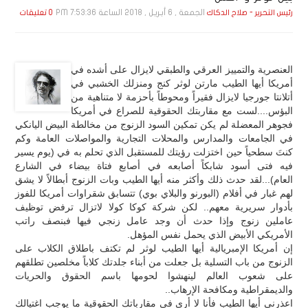
الجمعة , 6 أبـريـل , 2018 الساعة 7:53:36 PM
رئيس التحرير - صلاح الدكاك
0 تعليقات
العنصرية والتمييز العرقي والطبقي لايزال على أشده في
أمريكا أيها الطيب مارتن لوثر كنج ومنزلك الخشبي في
أتلانتا جورجيا لايزال فقيراً ومحوطاً بأحزمة لا متناهية من
البؤس....لست مع مقاربتك الحقوقية للصراع في أمريكا
فجوهر المعضلة لم يكن تمكين السود الزنوج من مخالطة البيض اليانكي
في الجامعات والمدارس والمحلات التجارية والمواصلات العامة وكم
كنتَ سطحياً حين اختزلت رؤيتك للمستقبل الذي تحلم به في (يوم يسير
فيه فتى أسود شابكاً أصابعه في أصابع فتاة بيضاء في الشارع
العام)...لقد حدث ذلك وأكثر منه أيها الطيب وبات الزنوج أبطالاً لا يشق
لهم غبار في أفلام (البورنو والبلاي بوي) تتسابق شقراوات أمريكا للفوز
بأدوار سريرية معهم.. لكن شركة كوكا كولا لاتزال ترفض توظيف
عاملين زنوج وإذا حدث أن وجد عامل زنجي فيها فبنصف راتب
الأمريكي الأبيض الذي يحمل نفس المؤهل.
إن أمريكا الإمبريالية أيها الطيب لوثر لم تكتف باطلاق الكلاب على
الزنوج من باب التسلية بل جعلت من أبناء جلدتك كلاباً مخلصين تطلقهم
على شعوب العالم لينهشوا لحومها باسم الحقوق والحريات
والديمقراطية ومكافحة الإرهاب..
اعذرني أيها الطيب فأنا لا أرى في مقارباتك الحقوقية ما يوجب اغتيالك