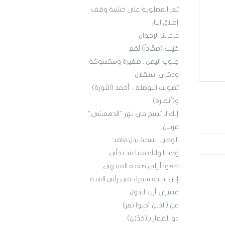
تعز المصلوبة على خشبة وقف
إطلاق النار
غرغرينا الإخوان
خيَّلت (صمَّاداً) لَمَع
جنوب اليمن.. ضفيرة وسكسوكة
وذكرى استقلال
تصويب البوصلة .. أحمد (الثورة)
و(أنصاره)
إنك لا تسبح في نهر "الدهمشي"
مرتين
الوطن.. نسخة بدل فاقد
وحدنا والله فينا قد تجلّى
صعوداً إلى صعدة المنتهى
إلى سيدة شقراء في رأس السنة
عسيري أرب آيدول
عن (الذين أحبوا تعز)
ذو الفقار بـ(حَدَّيْن)