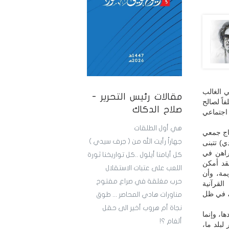
ي الغالب
مقالات رئيس التحرير -
اً لصالح
صلاح الدكاك
د اجتماعي
هي أول الطلقات
ياج جمعي
جهاراً رأيت الله من ( جرف سيدي )
ي) تتبنى
راهن في
كل أيامنا أيلول ..كل تواريخنا ثورة
لقد أمكن
اللعب على عتبات الاستقلال
مة، وأن
حرب مغلقة في صراع مفتوح
لقرآنية
ي، في ظل
مناورات هادي المحاصر ... طوق
نجاة أم هروب أخير الى حقل
ا، وإنما
ألغام ؟!
لبلد ما،