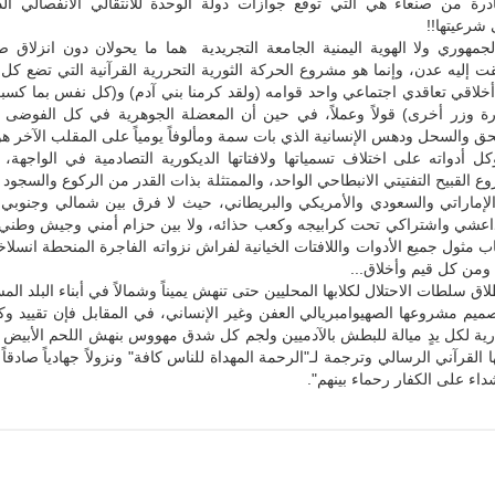
رة من صنعاء هي التي توقع جوازات دولة الوحدة للانتقالي الانفصالي الذ
شرعيتها!!
لجمهوري ولا الهوية اليمنية الجامعة التجريدية هما ما يحولان دون انزلاق ص
ت إليه عدن، وإنما هو مشروع الحركة الثورية التحررية القرآنية التي تضع كل ا
اقي تعاقدي اجتماعي واحد قوامه (ولقد كرمنا بني آدم) و(كل نفس بما كسبت
زرة وزر أخرى) قولاً وعملاً، في حين أن المعضلة الجوهرية في كل الفوضى و
ق والسحل ودهس الإنسانية الذي بات سمة ومألوفاً يومياً على المقلب الآخر هو 
 أدواته على اختلاف تسمياتها ولافتاتها الديكورية التصادمية في الواجهة، 
روع القبيح التفتيتي الانبطاحي الواحد، والممتثلة بذات القدر من الركوع والسجود
لإماراتي والسعودي والأمريكي والبريطاني، حيث لا فرق بين شمالي وجنوبي
اعشي واشتراكي تحت كرابيجه وكعب حذائه، ولا بين حزام أمني وجيش وطني 
 مثول جميع الأدوات واللافتات الخيانية لفراش نزواته الفاجرة المنحطة انسلاخ
ومن كل قيم وأخلاق...
لاق سلطات الاحتلال لكلابها المحليين حتى تنهش يميناً وشمالاً في أبناء البلد ا
ميم مشروعها الصهيوامبريالي العفن وغير الإنساني، في المقابل فإن تقييد و
ارية لكل يدٍ ميالة للبطش بالآدميين ولجم كل شدق مهووس بنهش اللحم الأبيض
لقرآني الرسالي وترجمة لـ"الرحمة المهداة للناس كافة" ونزولاً جهادياً صادقاً 
داء على الكفار رحماء بينهم".