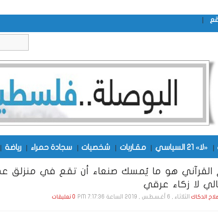
|
قع
|
«لا» 21 السياسي
|
مقـاربات
|
شخصيات
|
سجادة حمراء
|
رياضة
|
القرآني هو ما يُمسك صنعاء أن تقع في منزلق عدن
الي لا زكاء عرقي
الثلاثاء , 6 أغـسـطـس , 2019 الساعة 7:17:36 PM
صلاح الدكاك
0 تعليقات