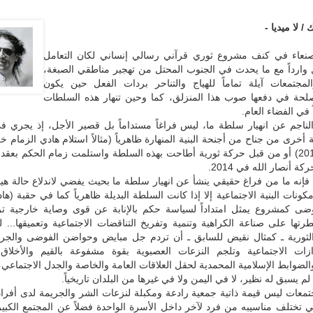
/ لا ميديا -
نعاء في كنف مشروع ثوري قرآني رسالي إنساني لكان التعامل
 وارداً مع ما يحدث في الجنوب المحتل من تهجير مناطقي الصبغة،
مجتمعات آيلة تماماً للهياج والتناحر بردات الفعل حين يكون
لحة في دفعها صوب هذا المنزلق، كما وحين تنهار هذه السلطات
 في الفضاء العام.
الناجم عن انهيار سلطة ما، ليس فراغاً مستداماً بل قصير الأجل، إذ يجري ف
خرى من جناح من أجنحة البنية المنهارة ظاهرياً (مثالاً استلام هادي الزمام خلف
في 2011/2012) أو من قبل حركة ثورية أطاحت بهذه السلطة واستلمت زمام الحكم بعق
 أنصار الله في 2014.
 فإنه ما من فراغ حقيقي ينشأ عن انهيار سلطة ما بحيث يفضي لاندلاع حالة ه
كونات البنية الاجتماعية إلا إذا كانت السلطة البديلة ظاهرياً كما في حقبة (هاد
فوضى كمشروع يمثل امتداداً لسياسة حكم بالإنابة عن قوى وصاية خارجية ت
تها على صناعة الكراهية وتنمية وتفريخ التناقضات الاجتماعية وتعميقها... 
 الثورية ـ كمثال نقيض للسابق ـ أن تردم جل مبايض وحواضن الفوضى والجري
زات الاجتماعية وتلجم النزعات العصبوية بقوة مشفوعة بالقيم والأخلاق ا
لضوابط الإسلامية المحمدية لحقل العلاقات العامة والخاصة والجدل الاجتماع
م يسبق له نظير، لا في اليمن ولا في غيرها من البلدان تاريخياً.
تمعات ليس قيمة ذاتية جمعية رادعة ومكبلة لنزعات الشر والجريمة لدى أفراده
 تختلف مناسيبه من فرد لآخر داخل الأسرة الواحدة فضلاً عن المجتمع الكبير 