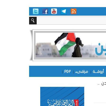
أروقـــة
|
مرافىء
|
PDF
|
 ..