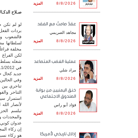
8/8/2026
المزيد
صـلاح الدكـاك 
عقدٌ صامتٌ مع الفقد
لو لم تكن ص
بردات الفعل
مجاهد الصريمي
فالشعوب وال
8/8/2026
المزيد
لسلطاتها مص
مخلفة فراغاً
لكن الفراغ 
شغله بسلطة أ
‏عملية الغضب المتصاعد
مراد شلي
جديد كحال حركة
8/8/2026
المزيد
وفي الحالين
تناحري بين م
خنق اليمنيين من بوابة
التناحر وال
الصندوق الاجتماعي
استمرار سيطر
لأنصار الله
فؤاد أبو راس
تبلسم الحزا
8/8/2026
المزيد
والمحددات وا
عدوان كوني ل
إن زكاء المج
إذلال تاريخي لأمريكا
هو زكاء نسبي