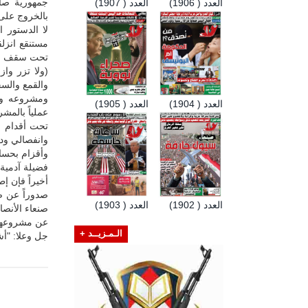
جمهورية صاد
العدد ( 1906)
العدد ( 1907)
بالخروج على 
لا الدستور ا
مستنقع انزلق
تحت سقف أخل
(ولا تزر وا
والقمع والسح
ومشروعه وكل
العدد ( 1904)
العدد ( 1905)
عملياً بالمش
تحت أقدام ا
وانفصالي ود
وأقزام بحساب
فضيلة آدمية 
أخيراً فإن إط
صدوراً عن ص
العدد ( 1902)
العدد ( 1903)
صنعاء الأنص
عن مشروعها ا
الـمـزيــد +
جل وعلا: "أش