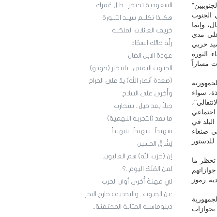
جنوبيين"
السعودية تحتضر.. طال عُمرك
 الجنوب
هكــذا تكلــم سيــد الثــورة
، وإنما
خريف العائلات الملكية
على مدى
زلَّة حائك السجَّاد
صيد حربي
 الثورة
عودة الابن الضال
تقت منها بثورة 21 أيلول واختطت مساراً
الجنوب اليمني.. بانتظار (جودو)
(صعدة أنصار الله) يدٌ على الجراح
لجمهورية
ذة، سواء
وأُخرى على السلاح
نتقالي"،
جيلاً بعد جيل.. سنحارب
 اجتماعي
ما بعد (التجربة النهمية)
البلد في
في صنعاء
شهيداً.. شهيداً.. شهيداً
 للدستور
يُشْرِقُ الحسين
إن (حزب الله) هم الغالبون..
تحظر ما
لمن المُلْكُ اليوم..؟
وازاتهم
ية رموز
لي مهنةٌ أُخرى أوانَ الحرب
عن الجنوب.. والتجديف خارج البحر
لجمهورية
دبلوماسية المثانة المحتقنة..
 بجوازات