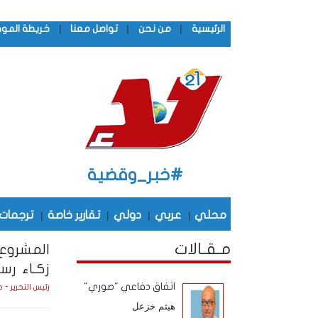
|
|
|
الرئيسية
من نحن
تواصل معنا
خريطة المو
#خبر_وقضية
محلي
|
عربي
|
دولي
|
تقارير خاصة
|
ترجمات
مـقـالات
المشروع 
زكـاء رس
اتفاق دفاعي "صوري"
رئيس التحرير - 
هيثم خزعل