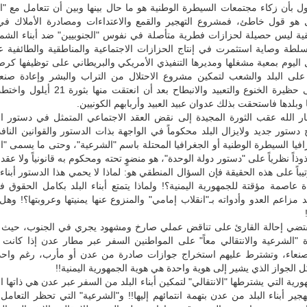
ول بأن زكاء مجتمعات السيطرة الوطنية هو ما حال بينها وبين أن تتعامل مع "ال
 هو قول خاطئ، فمشروع التهجير والقمع والاعتداءات ومصادرة الأملاك في
ية ليس حصيلة لحزازات فطرية متأصلة في نفوس "الجنوبيين" ضد أبناء الشمال
لطة وصاية استثمرت في إنتاج الحزازات الاجتماعية والمناطقية والطائفية 
اليوم بمعية مشغلها ومديرها التنفيذي الأمريكي والبريطاني على توظيفها كر
على البلد والشعب لتمكين مشروع الاحتلال من التراب والبشر وإعادة صنعاء
الأنصارية إلى حظيرة الخنوع والتعبيد والانبطاح بعد أن انع
 وبلدها فاستحقت بذلك عدوان عبيد العبيد وأربابهم الكونيين.
ار الله عقب الثورة المجيدة إلى نقض العقد الاجتماعي المتمثل في دستور ا
ح دستور جديد ولايزال البلد محكوماً في الواجهة بذات الدستور والقوانين الناف
يا السيطرة الوطنية أو الجغرافيا المحتلة باسم "الشرعية"، وحتى ما يسمى "الا
وذاً نظرياً على "دستور دولة الوحدة"، هو منضوٍ تحته ومحكوم به قانونياً ولا عقد
تيباً على هذه الحقيقة فإن السؤال المنطقي هو: لماذا لا يحمي هذا الدستور أبناء 
عاصمة مؤقتة للجمهورية اليمنية؟! ولماذا يتمتع أبناء البلد بكامل الحقوق 
مزاعم العدو وأدواته بـ"انقلاب إمامي" والمنزوع عنها يمنيتها وعروبتها؟! وهل
تقتضي إحالة القارئ على تناقض عملي صارخ ومشهود يجري في الجنوب، حيث 
"الشرعية والانتقالي معاً" على المواطنين السفر عبر مطار عدن إذا كانت ج
نعاء، وتشترط عليهم استخراج جوازات صادرة من عدن أو مأرب، رغم واحد
 الجواز الذي يشير إلى هوية واحدة هي هوية الجمهورية اليمنية!!
ورية التي يشترطها "الانتقالي" لتمكين أبناء البلد من السفر عبر عدن هي ذاتها ا
هجير أبناء البلد من عدن بتهمة انتمائهم إليها!! و"الشرعية" التي تحظر التعامل