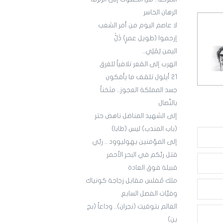
الرهان الخاسر
لا عاصم اليوم من أمر الشعب
إرحموا (طويل عمرٍ) ذَلّْ
اليمن يُمْلِي..
الهرب إلى القعر تلافياً للغرق
21 أيلول تلقف ما يأفكون
جسد المملكة العجوز.. مثخناً
بالنِّصال
إلى الشهيد المناضل ناهض حتر
(باب المندب) ليس (طابا)
إلى المؤمنين بهوليوود .. ربِّي
قتل ربَّكم في البحر الأحمر
قبيلة فوق العادة
ملك مُفلس مقابل زجاجة كونياك
وفيَّات الفصل السابع
العالم بتوقيت (نجران).. وداعاً (بج
بن)