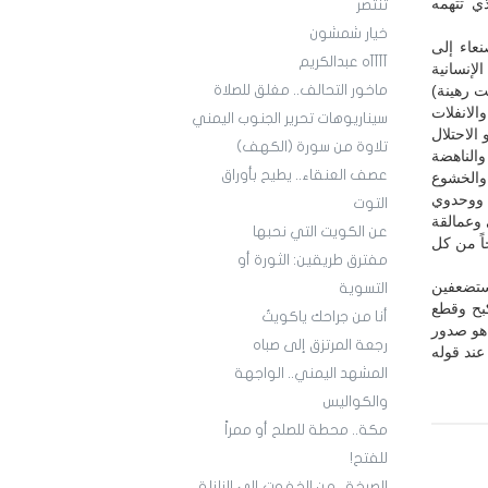
ي تتهمه
تنتصر
خيار شمشون
نعاء إلى
آآآآه عبدالكريم
لإنسانية
 رهينة)
ماخور التحالف.. مغلق للصلاة
الانفلات
سيناريوهات تحرير الجنوب اليمني
الاحتلال
تلاوة من سورة (الكهف)
والناهضة
عصف العنقاء.. يطيح بأوراق
 والخشوع
 ووحدوي
التوت
وعمالقة
عن الكويت التي نحبها
اً من كل
مفترق طريقين: الثورة أو
لمستضعفين
التسوية
كبح وقطع
أنا من جراحك ياكويتُ
 هو صدور
رجعة المرتزق إلى صباه
عند قوله
المشهد اليمني.. الواجهة
والكواليس
مكة.. محطة للصلح أو ممراً
للفتح!
الصرخة.. من الخفوت إلى الزلزلة