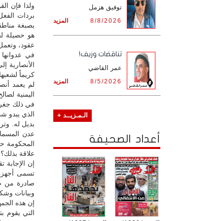
ولذا فإن الق
توفيق هزمل
بردات الفعل
8/8/2026
المزيد
بصبغة مناطق
هو حصيلة لس
عقود، وتعمل 
تناقضات وزيف!
في عدوانها 
عمر القاضي
كريماً لشعبها
8/5/2026
المزيد
لم يعمد أنص
اليمنية لصال
في ذلك جغراف
الذي يبدو شذ
الـمـزيــد +
بديل له. وتر
عدن المسماة 
أعداد الصحيفة
المحكومة حد 
علاقة بذلك؟!
إن الإجابة 
تسمى أجهزة 
صادرة من ص
وبيانات وشكل
إن هذه الجمه
التي يقوم بت