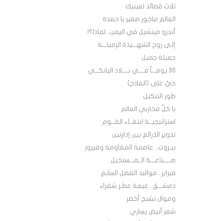
ثلاث قصائد لعينيك
العالم ماخور صغير يا حمدة
أندرو ميتشيل في اليمن.. لماذا؟!
إلـى روح الشهـــيدة الزميلـــة
جميلة جميل
30 يومـــاً فــــي بــــلاد اليانكـــي
حيَّ على (الفلاح)
طور التنكيل
يا كلَّ محاربي العالم
استراتيجيــة ابتغــاء القــوم
تدوير الذرائع بين إدارتين
بيـروت.. عاصمة المقاومة وفيروز
صـــــناعـــة الــمـــستحيل
فبراير.. مواليد الفصل السابع
دمشـــق.. غيمة عطـر شقراء
وموال نشيج أخضر
شعر أبيض يساري