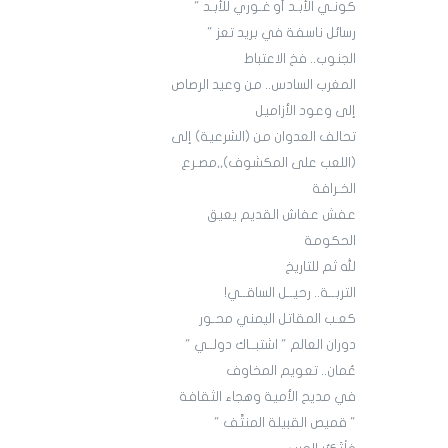
كونـي الأبـد أو غـوري للأبـد "
رسائل ناسفة في بريد تعز "
الجنوب.. فخ الاعتباط
المغرب السادس.. من وعيد الرصاص
إلى وعود الأزاميل
تحالف العدوان من (الشرعية) إلى
(اللعب على المكشوف),,مصـرع
الخـرافة
عفش عفاش القديم يعيق
الحكومة
لله ثم للتاريخ
التربــة.. رحيــل الساقــي!
كعـب المقاتل اليمني محـور
دوران العالم " اشتبــاك دولــي "
عُمان.. تعويم المخاوف
في مديح الأمية وهجاء الثقافة
" قميص القبيلة المنتَّف "