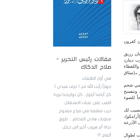
تئ كقرون
ان رزيق
مقالات رئيس التحرير -
ب دينارد
واللقطاء
صلاح الدكاك
بـ(ميثاق
هي أول الطلقات
فضي شحم
جهاراً رأيت الله من ( جرف سيدي )
 وتنفسح
كل أيامنا أيلول ..كل تواريخنا ثورة
ً للضوء
اللعب على عتبات الاستقلال
نصيب لك
حرب مغلقة في صراع مفتوح
أرامكو)،
مناورات هادي المحاصر ... طوق
 الأذرعة
نجاة أم هروب أخير الى حقل
ت لطوال
ألغام ؟!