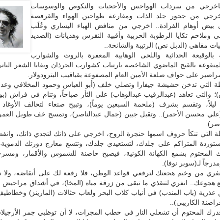
فاخرجي من سرداب الهواجس والأحجيات والنكوص والوسوسات
اخرجي من جحور جلد الذات ومقارعة طواحين الهواء والقرفصة
 بيض أوهام الفرادة.. اخرجي من منافض الهباء اليساري وعُلَب
ي وملاحم تكايا الرطوبة الحزبية وأقبية النقرس وهذيانات (الصديد
يات مقاهي (الدبل نص) الرتيبة والشائخة..
نة بالوقيعة الحداثية واللحى الوهابية المعفرة بالروث والشوارب
لمنقوعة بالقيح الماضوي الشاخصة بارتياب كشوارب الجرذان وبقايا الشعر النا
اصير على حواف صلعة الأمين العام المصفوعة بقباقيب البترودولار.
فظة التي تدخن حشيشة جيفارا وتصلي خلف (أبو العباس وحمود المخلافي وعدن
؛ والتي تعاهد (عبدالرقيب عبدالوهاب) على الثأر صباحاً، وتنام في فراش (بو
 ليلاً، وتقسم بشرف (ملحمة السبعين يوماً)، وتبيح صنعاء لتحالف الأوغاد 
(علي محسن الأحمر).. وتقبل جبين (جمال عبدالناصر)، وتمسح خف طويل العمر 
صر).
فظة التي تنكأ حروف اسمها حنجرة الروح، اخرجي على ذاتك لتجدي ذاتك، وان
مستوردة المتراكم على جلدك، لتستعيدي جلدك، وتتسع معارج دورتك الدموية،
 المختوم بشمع الكهانة الكونية، فيصبح حاضنة للشموس والأقمار، ومسرحا
درجاً لـ(سوبر نوفا).
انفري من وخيم هجعتك لترفعي قواعد الوطن، فلا رفعة لك على أنقاضه، ولا 
 هجوعك.. انفري لتنقذي ما تبقى من زرقة مياه (المخا)، في أشداق مراحيض (
عذرية (باب المندب) في أنياب كلاب البحر ولعاب حثالات (المارينز) وخطاطيف
راصنة الكاريبي)..
درك المحتوم أن تشعلي النار في حطب المجرات، لا أن توظبي جمر الأرجيلا