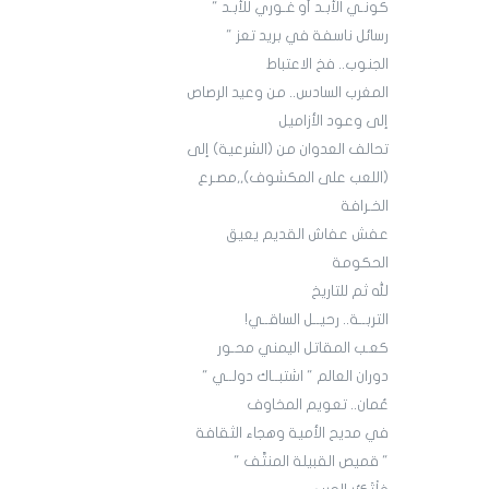
كونـي الأبـد أو غـوري للأبـد "
رسائل ناسفة في بريد تعز "
الجنوب.. فخ الاعتباط
المغرب السادس.. من وعيد الرصاص
إلى وعود الأزاميل
تحالف العدوان من (الشرعية) إلى
(اللعب على المكشوف),,مصـرع
الخـرافة
عفش عفاش القديم يعيق
الحكومة
لله ثم للتاريخ
التربــة.. رحيــل الساقــي!
كعـب المقاتل اليمني محـور
دوران العالم " اشتبــاك دولــي "
عُمان.. تعويم المخاوف
في مديح الأمية وهجاء الثقافة
" قميص القبيلة المنتَّف "