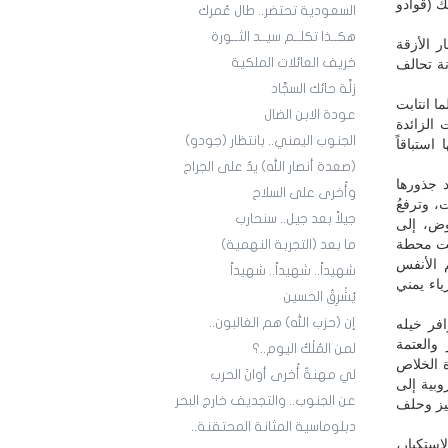
ك (قوادو
السعودية تحتضر.. طال عُمرك
هكــذا تكلــم سيــد الثــورة
 الأزقة
خريف العائلات الملكية
نة تحالف
زلَّة حائك السجَّاد
ا انتابت
عودة الابن الضال
الزائدة
الجنوب اليمني.. بانتظار (جودو)
استباقاً
(صعدة أنصار الله) يدٌ على الجراح
د جذورها
وأُخرى على السلاح
، وترفعُ
جيلاً بعد جيل.. سنحارب
هوض، إلى
أنت محطة
ما بعد (التجربة النهمية)
 الأنفس
شهيداً.. شهيداً.. شهيداً
ياء يمني
يُشْرِقُ الحسين
إن (حزب الله) هم الغالبون..
فر خيله
والعتمة
لمن المُلْكُ اليوم..؟
ة الخلاص
لي مهنةٌ أُخرى أوانَ الحرب
وبية إلى
عن الجنوب.. والتجديف خارج البحر
ليز وحلف
دبلوماسية المثانة المحتقنة..
استكبار،