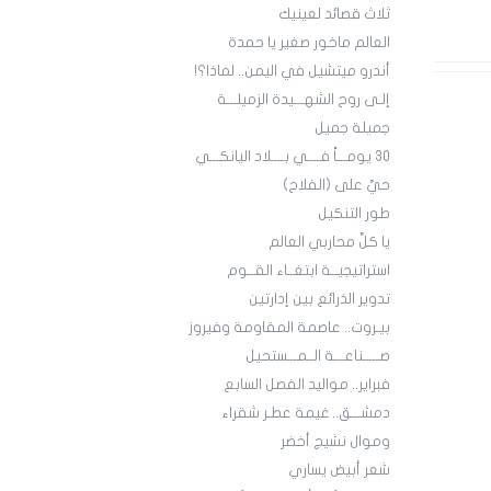
ثلاث قصائد لعينيك
العالم ماخور صغير يا حمدة
أندرو ميتشيل في اليمن.. لماذا؟!
إلـى روح الشهـــيدة الزميلـــة
جميلة جميل
30 يومـــاً فــــي بــــلاد اليانكـــي
حيَّ على (الفلاح)
طور التنكيل
يا كلَّ محاربي العالم
استراتيجيــة ابتغــاء القــوم
تدوير الذرائع بين إدارتين
بيـروت.. عاصمة المقاومة وفيروز
صـــــناعـــة الــمـــستحيل
فبراير.. مواليد الفصل السابع
دمشـــق.. غيمة عطـر شقراء
وموال نشيج أخضر
شعر أبيض يساري