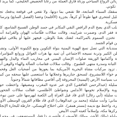
بائن الزواج السياحي وزناة فارق العملة من رعايا الحضيض الخليجي، كما يريد ل
تكوني.
قفك السماء السابعة، فلا تقنعي بما دونها، ولا تقعي في قوقعة يدفعك تجار
ل لتنتحري فيها طوعاً أو كرهاً، بجزرة (الأقلمة) وعصا (الفصل السابع) وترسا
عسكرية.
قلب الذي يضخ الدم الرافض النقي المكابر في جسد الوطن الفسيح الشاسع، كلم
 فقر الدم، وضمرت شرايينه، وقالت سلالات فقَّاسات الهوان والقزامة أنت 
 تختزن السموم بالمراكمة، لتفتك بغتةً بالوطن، فيجهز عليها أو يتلافى غيلتها 
ن قوام الجسد.
نديانة التي تصل نسغ الهوية اليمنية بنواة التكوين ونبع الكينونة الأولى، وتش
 الكبير وتربة نسيجه الاجتماعي أن تميد بها هزات الغوائل وزوابع المؤامرات
قة وأكمامها الوريفة صلوات الإنسان اليمني في محاريب النماء والبذل والن
لتبانة وسدرة منتهى الطموح.. وقالت سلالات فقاسات الضآلة والهباء والوهن 
تزود مركبات مشاة البحرية الأمريكية بما يعوزها من أضحيات الغل وفحم
م خواء اللامشروع، لتسحق جنازيرها وعجلاتها ما استعصى عليها سحقه من كبر
بسياسة الأرض (اليمنية) المحروقة إلى أقاصي مطافاتها شمالاً وجنوباً.
ليلة (عبدالرحمن الغافقي) الذي عبر عدوة المغرب ومضيقها، واختطت حوا
وبة والإسلام تخومها الأندلس وشواطئ الأطلسي، فقالت سلالات الجحور 
 سليلة (أبي رغال) الذي قاد فيل الغزاة إلى الكعبة ليهرسها على جنين نبوء
ساني؛ وأنت سليلة (محمد بن عبدالوهاب) الذي قاد ظلام القرون الوسطى الأور
ورة، واختط مع نديمه (مستر همفر)، على اختلاج الويسكي، خارطة للبحارة الإنج
زها مكة، وإسلاماً كعبته البيت الأبيض.
ليلة (مالك الأشتر ومالك الأصبحي)، فأشهري ذا فقار المستضعفين في وجه ال