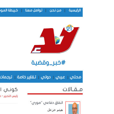
|
|
|
الرئيسية
من نحن
تواصل معنا
خريطة المو
#خبر_وقضية
محلي
|
عربي
|
دولي
|
تقارير خاصة
|
ترجمات
مـقـالات
كونـي ال
رئيس التحرير - 
اتفاق دفاعي "صوري"
هيثم خزعل