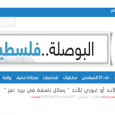
|
قع
|
«لا» 21 السياسي
|
مقـاربات
|
شخصيات
|
سجادة حمراء
|
رياضة
|
أبـد أو غـوري للأبـد " رسائل ناسفة في بريد تعز "
الثلاثاء , 21 فـبـرايـر , 2017 الساعة 6:44:15 PM
صلاح الدكاك
1 تعليقات