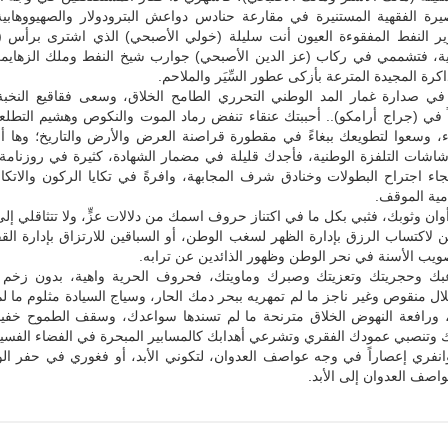
رة الفقهية المستنيرة في مقارعة حنادس دواعش البترودولار والصهيووهابية
ر النفط المفقوءة العيون أنت سليلة (خولي الأصبحي) الذي اشترى برأس (
ة، فتشممي في ركاب (عز الدين الأصبحي) جوارب شيخ النفط وملك الزهايمر،
رة المجيدة المترعة بأزكى عطور السِّيَر والملاحم.
اً في صدارة غمار المد الوطني التحرري الطامح الخلاق، وسعى فقاقيع النخبة
ً في (جراج أرامكو).. أحببتك عنقاء تنفض رماد الموت والنكوص وهشيم التطلع
 وسعوا لتطويعك ببغاءً في مقطورة قراصنة العرض والأرض والتاريخ؛ وها أن
اشات التلفزة الوطنية، فأجدك قليلة في مضمار الشهادة، كثيرة في روزنامة 
جاء اجتراح البطولات وخنادق شرف المجابهة، وافرةً في تكايا الركون والات
مية الموقف.
وان وثوبك، فثبي بكل ما في اكتناز حروف اسمك من دلالات عزٍّ، ولا تتثاقلي 
ين لاكتساب الرزق بإدارة الظهر لسغب الوطن، أو السباقين للارتزاق بإدارة الق
صويب الأسنة في نحر الوطن وظهور الذائدين عن ترابه.
بك وحجريتك وتعزيتك وصبرك وماويتك، فحروف الحرية واهية، بدون زخم
ل منقوص وغير ناجز ما لم تمهريه ببحر دمك الحار، وسياج السيادة مثلوم ما ل
 ورافعة النهوض الخلاق مترنحة ما لم تسندها سواعدك، وسقف الطموح خفي
وتنصبي عمودك الفقري وتشرعي أهدابك كالمسابير المبحرة في الفضاء الفسيح
انفري إعصاراً في وجه عواصف العدوان، لتكوني الأبد، أو فغوري في حفر ا
واصف العدوان إلى الأبد.