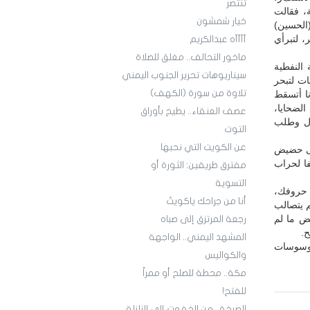
تنتصر
، فقالت
خيار شمشون
الحسين)
 لتبرأي
آآآآه عبدالكريم
ماخور التحالف.. مغلق للصلاة
 النفطية
سيناريوهات تحرير الجنوب اليمني
ات لتبحر
تلاوة من سورة (الكهف)
ا أتسقط
الضحايا،
عصف العنقاء.. يطيح بأوراق
كال وطلب
التوت
عن الكويت التي نحبها
إلى حضيض
فا لحراب
مفترق طريقين: الثورة أو
التسوية
 حروفك،
أنا من جراحك ياكويتُ
م يتصالب
ض ما لم
رجعة المرتزق إلى صباه
.
المشهد اليمني.. الواجهة
لوسوسات
والكواليس
مكة.. محطة للصلح أو ممراً
للفتح!
الصرخة.. من الخفوت إلى الزلزلة