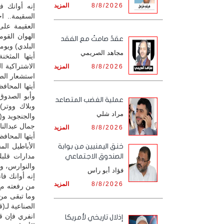
8/8/2026
المزيد
إنه أوانك 
السقيمة.. 
العقيمة على
الهوان القوم
عقدٌ صامتٌ مع الفقد
البلدي) ويوم
مجاهد الصريمي
أيتها المثخ
الاشتراكية ا
8/8/2026
المزيد
استشعار الصر
أيتها المحا
وأبو الصدوق)
‏عملية الغضب المتصاعد
وبلاك ووتر)
مراد شلي
والجنجويد و
جمال عبدالنا
8/8/2026
المزيد
أيتها المحا
الأباطيل ال
خنق اليمنيين من بوابة
مدارات قلبك
الصندوق الاجتماعي
والنوارس، وم
فؤاد أبو راس
إنه أوانك ف
8/8/2026
المزيد
من رفعته مع
وما تبقى من 
الصناعية لـ(ق
انفري فإن ق
إذلال تاريخي لأمريكا