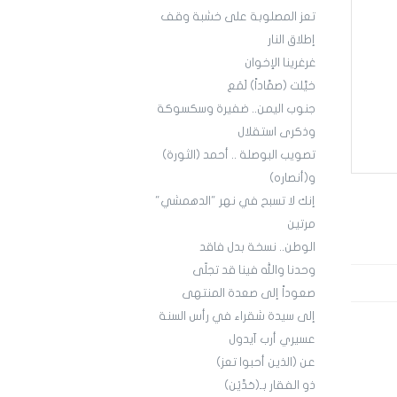
تعز المصلوبة على خشبة وقف
إطلاق النار
غرغرينا الإخوان
خيَّلت (صمَّاداً) لَمَع
جنوب اليمن.. ضفيرة وسكسوكة
وذكرى استقلال
تصويب البوصلة .. أحمد (الثورة)
و(أنصاره)
إنك لا تسبح في نهر "الدهمشي"
مرتين
الوطن.. نسخة بدل فاقد
وحدنا والله فينا قد تجلّى
صعوداً إلى صعدة المنتهى
إلى سيدة شقراء في رأس السنة
عسيري أرب آيدول
عن (الذين أحبوا تعز)
ذو الفقار بـ(حَدَّيْن)