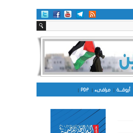
أروقـــة
|
مرافىء
|
PDF
|