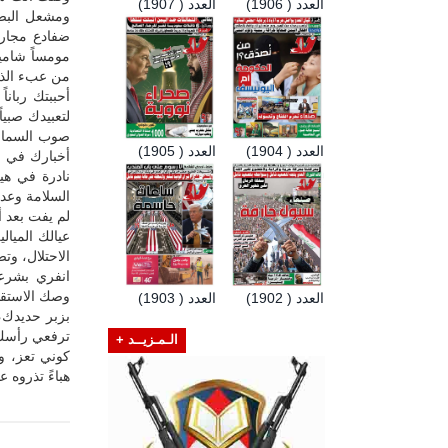
العدد ( 1906)
العدد ( 1907)
ومشعل البصي
ضفادع مجاري
مومساً شامي
من عبء الذاك
أحببتك ربان
لتعبيدك صبيا
صوب السماء،
العدد ( 1904)
العدد ( 1905)
أخبارك في ش
نادرة في هي
السلامة وعد
لم يفت بعد أ
عيالك الميال
الاحتلال، وت
انفري بشرع
وصك الاستقلا
العدد ( 1902)
العدد ( 1903)
بزبر حديدك،
ترفعي رأسك 
الـمـزيــد +
كوني تعز، و
هباءً تذروه ع