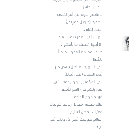
الرهان الخاسر
لا عاصم اليوم من أمر الشعب
إرحموا (طويل عمرٍ) ذَلّْ
اليمن يُمْلِي..
الهرب إلى القعر تلافياً للغرق
21 أيلول تلقف ما يأفكون
جسد المملكة العجوز.. مثخناً
بالنِّصال
إلى الشهيد المناضل ناهض حتر
(باب المندب) ليس (طابا)
إلى المؤمنين بهوليوود .. ربِّي
قتل ربَّكم في البحر الأحمر
قبيلة فوق العادة
ملك مُفلس مقابل زجاجة كونياك
وفيَّات الفصل السابع
العالم بتوقيت (نجران).. وداعاً (بج
بن)