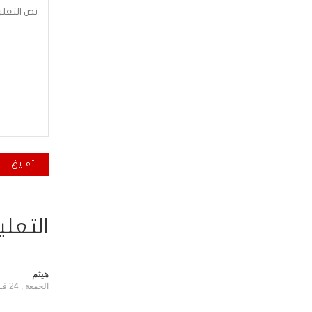
التعلي
هيثم
الجمعة , 24 فـبـرايـر , 2017 الساعة 4:49:06 AM