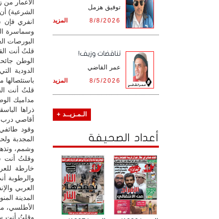
الأعمار من ز
توفيق هزمل
الشرعية) أن 
8/8/2026
المزيد
انفري فإن س
وسماسرة اللي
البورصات ال
قلتُ أنت ال
تناقضات وزيف!
الوطن جائحة
عمر القاضي
الدودية التي
باستئصالها م
8/5/2026
المزيد
قلتُ أنت الس
مداميك الوطن
ذراها الباس
الـمـزيــد +
أقاصي درب ا
وقود طائفي 
أعداد الصحيفة
المجدبة ولح
وشمم، وتذهب 
وقلتُ أنت س
خارطة للعر
والرطوبة أنت
العربي والإن
المدينة المن
الأطلسي، مرك
وقلتُ أنت س