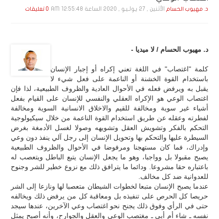
الأثنين , 27 يـولـيـو , 2020 الساعة 12:55:48 AM
د. مهيوب الحسام
0 تعليقات
د. مهيوب الحسام / لا ميديا -
كلمة "اغتصاب" في اللغة تعني إكراه أو إجبار الإنسان
باستخدام القوة الخشنة أو الناعمة على فعل شيء لا
يقبل به ويرفض فعله في الأحوال العادية والظروف الطبيعية، لذا فإن
اغتصاب الوعي هو الإكراه العقلي والنفسي للإنسان على القيام بفعل
أشياء غير سوية ومخالفة للقيم والاخلاق الانسانية السوية ومخالفة
لفطرته وعقله عن طريق استخدام القوة الناعمة من خلال سيكيولوجية
التحكم بالفكر وتشويش العقل وتشويهه وصولا لغسل الأدمغة بغرض
السيطرة عليها والتحكم بها وتحويل الإنسان إلى رجل آلي ينفذ دون وعي
وإدراك، فما كان مستهجنا ومرفوضا في الأحوال والظروف الطبيعية
يصبح مقبولا بل وواجبا، وهو ما يجعل الإنسان يتبع الباطل ويتعصب له
باعتباره حقا مشروعا. ودائما ما يترافق ذلك مع نزوع خطير للشر وجنوح
للعدوانية ضد كل مخالف.
عندما يصبح الإنسان متبعا لخطوات الشيطان متعصبا لها ونازعا إلى الشر
حريصا كل الحرص على تنفيذه بل ومعاقبة كل من يرفض ذلك ويخالفه
حتى في الرأي وفوق ذلك يجنح نحو اغتصاب وعي الآخرين، عندها سيجد
نفسه ـ شاء أم أبى ـ مغتصب الوعي والعقل والجوارح، وأنه أصبح يمثل