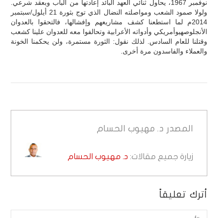
نوفمبر 1967، يحاول ثنائي العهد البائد إعادتها من الباب وبعقد شرعي.
ولولا صمود الشعب ومواصلته النضال الذي توج بثورة 21 أيلول/سبتمبر
2014م لما استطعنا كشف مشاريعهم وإفشالها، فالتحقوا بالعدوان
الأنجلوصهيوأمريكي وأدواته الأعرابية وتحالفوا معه للعدوان علينا كشعب
وقتلنا للعام السادس. لذلك نقول: الثورة مستمرة، ولن يحكمنا الخونة
والعملاء والفاسدون مرة أخرى.
المصدر
د. مهيوب الحسام
زيارة جميع مقالات:
د. مهيوب الحسام
أترك تعليقاً