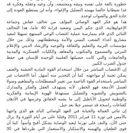
خطورة بالغة على نفسه وبيئته ومجتمعه، وأن وعيه وعقله وفكره قد
غدا شيطانيا خالصا مهمته التضليل والإغواء، وأنه لن يستطيع العودة إلى
جادة الحق والصواب لوحده.
هذا هو فكر العهد الوصائي المؤلف من تحالف عفاش وجماعة
الإخواوهابية، الذي حكم اليمن وشعبه قرابة 40 عاما، هذا التحالف
الثنائي الذي قام بممارسة عملية اغتصاب الوعي الممنهج تسهيلا لتنفيذ
مشاريع أعداء الشعب اليمني والأمة ومخططاتهم، وذلك من خلال
مؤسسات التربية والتعليم والثقافة والتوجيه والإرشاد الديني والإعلام
المرئي والمسموع والمكتوب والمعاهد والكليات العسكرية والمدنية
والجامعات والتي كانت حصيلتها العلمية الوحيدة للإنسان هي حفظ
جدول الضرب الكبير.
إن الاغتصاب المباشر من خلال استخدام القوة المادية الخشنة والعنف
يمكن تجنبه أو مواجهته. كما أن التحذير منه أسهل. أما الاغتصاب غير
المباشر باستخدام القوة الناعمة من تغيير المصطلحات والمفاهيم وصولا
لغسل الأدمغة فهو الخطر، لأنه يستهدف العقل والفكر والمدارك
بالتشويش والتشويه والتضليل مستهدفا الهوية الإيمانية والفكرية
والوطنية لتحويل الأباطيل إلى ما يشبه الحقائق وغرسها في الأذهان
كقناعات راسخة قد تستمر جيلا بعد جيل.
إن ثنائي العمالة والخيانة في العهد الوصائي البائد هو الذي واجهنا
بالأمس في ثورة 11 فبراير 2011 وقتلنا على مر أيام الثورة ولا يزال
حتى الآن، والتف على ثورتنا ليعيد الوصاية بشكل أقبح وأسوأ. كما أن
قوى الطغيان والهيمنة والاستكبار والاستعمار التي طردناها في 30