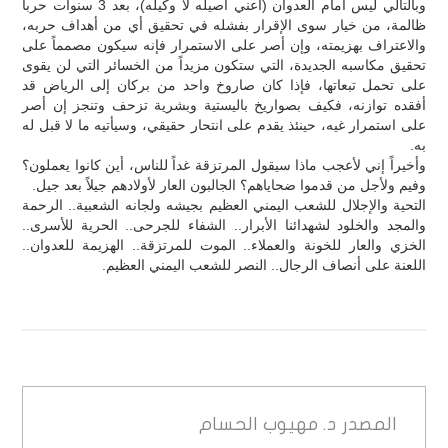
وبالتالي ليس أمام العدوان (أعني أصيله لا وكيله)، بعد 3 سنوات حرباً
ظالمة، من خيار سوى الإقرار بفشله في تحقيق أي من أهداف حربه،
والاعتراف بهزيمته، وإن أصر على الاستمرار فإنه سيكون مصمماً على
تحقيق مكاسبه الجديدة، التي ستكون مزيداً من الخسائر التي لن يقوى
على تحمل تبعاتها، فإذا كان صاروخ واحد من بركان إلى الرياض قد
أفقده توازنه، فكيف بصواريخ باليستية وبشرية تزحف وتنجز إن أصر
على استمرار غيه، حينئذ يقدم على انتحار حقيقي، وسيأتيه ما لا قبل له
به.
وأخيراً إني لأعجب ماذا سيقول المرتزقة غداً للناس، أين كانوا يعملون؟
وفيم ولأجل من قدموا ضحاياهم؟ الجالبون العار لأولادهم جيلاً بعد جيل.
التحية والإجلال للشعب اليمني العظيم بجيشه ولجانه الشعبية.. الرحمة
والمجد والخلود لشهدائنا الأبرار.. الشفاء للجرحى.. الحرية للأسرى..
الخزي والعار للخونة والعملاء.. الموت للمرتزقة.. الهزيمة للعدوان..
اللعنة على أنصاف الرجال.. النصر للشعب اليمني العظيم.
المصدر
د. مهيوب الحسام