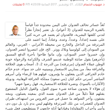
الثلاثاء , 21 نـوفـمـبـر , 2017 الساعة 4:23:09 PM
د. مهيوب الحسام
0 تعليقات
تُعَدُّ خسائر تحالف العدوان على اليمن محدودة جداً قياساً
بالفترة الزمنية للعدوان (3 أعوام)، بل تعتبر إنجازاً نظراً
لتدني كلفتها البشرية، فالعدوان لم يعتمد في حربه كثيراً
على نفسه إعداداً، وعدداً، وعدة، وعتاداً، إنما اعتمد على
المرتزقة من الداخل والخارج من محيطه الأعرابي - العربي، والعالم
من السودان إلى كولومبيا وبلاك ووتر.. الخ، فإن انتصروا انتصر العدوان،
وإن خسروا خسر السودان، وإن ماتوا طاحوا بأجرة الدفع المسبق
(بأجرهم) يقول صابئة الوطنية عديمو الشرف والكرامة والرجولة خونة
الوطن عملاء العدوان (مرتزقته) من الدرجة 2، 3، أصحاب هوى الخلافة
والخرافة معاً، من يساريي الاستعمار ويمينييه على حد سواء، خدم خدّام
خادم الجرافي الذين يفعلون ما يؤمرون، قولهم هذا لإرضاء ولي أمرهم
المباشر أسرتي حكم كيان (بني سعود) مملكة الخرافة الوهابية، ودويلة
(الأمّارات بالسوء)، ونصرة للخلافة الاستعمارية، فهل رضوا عنهم؟
إن هؤلاء لا يجيدون صناعة شيء سوى القول، والقول الذليل المشفوع
بقتلهم قتلاً ذليلاً من قبل العدوان نفسه الذي بمعيته يعملون، ومعه
يشقون، وآخر الشواهد ما حصل في صبر العروس من استهداف طيران
العدوان للعشرات من تلك المرتزقة وقتلهم ليس بدم بارد بل دون دم،
وأسر وأحزاب (المقاولة) وقياداتها أذلة خانعون لا يستطيعون فعل شيء