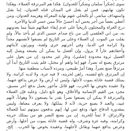
سوى (شكراً سلمان وشكراً للعدوان). هكذا هم المرتزقة العملاء، وهكذا
تكون نهايتهم، فمن لم يقتل في الميدان قتله العدوان، إما بقتل
واستهداف مباشر، أو بالتخلي عنهم نهاية المعركة وهزيمة العدوان، ومن
أعطي بعضاً من أجر يحس أنه أحسنُ حالاً ممن خسر الدنيا والآخرة.
درج الغزاة والمحتلون تاريخياً على عدم إيفاء عملائهم شيئاً مما يعدونهم
به، من ابن العلقمي إلى من باع صدام حسين الذي لم يأخذ مالاً، ولم
يفلت من الموت. إن العملاء وعلى مر التاريخ لم يصنعوا لأنفسهم مجداً
ولا كرامة في الدنيا، وفي آخرتهم خزي ولعنة، ويورثون لأبنائهم
وأحفادهم عاراً لا يزول، وإن أفضل ما يمكن أن يصنعه ويصل إليه
العميل ثروة محدودة (شلبي)، وعار غير محدود. إن من يعول على
مرتزق يصنع له نصراً، فهو إما واهم أو مختل، فلم يثبت التاريخ أبداً أن
مرتزقاً صنع نصراً، وهذا أمرٌ طبيعي، ومرده لأسباب منطقية منها:
إن المرتزق بائع لنفسه، راهن لحريته، لا فيه عزة، ولا لديه كرامة، ولا
يمتلك قضية عادلة يموت لأجلها، وليس له أرض ولا عرض يدافع عنهما،
ولا عقيدة يخوض بها الحرب، فهو قاتل مأجور يعمل بدفع أجر مسبق،
مجرد من القيم الإنسانية والأخلاق، وهو تابع ذليل، وعليه فإن العملاء
والمرتزقة لا يمكن أن يصنعوا نصراً بقدر ما يصنعون ذلاً وهواناً، لأنهم
عبيد، والعبد لا يصنع حرية، لأنه لا يملكها، ولا يعرف معناها، وليس
بمقدوره الدفاع عنها، ودفع ثمن لها، إنهم يدفعون بموتهم ثمناً للعمالة
والارتزاق، لا ثمناً للحرية. إن من يصنع النصر هو من يمتلك حريته
وكرامته، وفيه عزة وشرف، وله قضية عادلة يموت من أجلها، وأرض
وعرض يدافع عنهما ويقاتل لأجلهما، وعقيدة يخوض بها الحرب... إلخ،