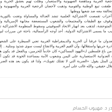
جعية العربية ومناهضة الصهيونية والاستعمار، وظلت تهيم بعشق الحرية وال
 طفقت تبيع الوطنية والقومية وذهبت لأحضان الرجعية العربية والصهيونية وا
تحالفة معه ضد شعبها ووطنها.
حزاب تقمصت الاشتراكية العلمية تنشد العدالة والمساواة وتغنت بالثورية ا
لوقوف مع الطبقات والمجتمعات والشعوب المستضعفة مجابهة الإمبريالية وال
المتوحشة، لتذهب بعد انهيار الاتحاد السوفييتي وسقوط المنظومة الاشتراكية
يب ما يسمى الاشتراكية الدولية، أحد أوجه الرأسمالية، باحثة عن مبررات لب
ا العدوان ما عرفنا أن الحرية والديمقراطية الغربية تعني السيطرة على الش
رة حريتها واستقلالها، وأن القيم الغربية والانفتاح ليست سوى شذوذ ومثلية... إل
من باع فلسطين لـ»اليهود المساكين» كان خادماً للحرمين، وبالفعل قد يكون هذا
العدوانية الاستعمارية على اليمن وشعوب الأمة بمساعدة الخونة قد تكون أشد
 المثل يقول: «الضربة التي لا تقتلك تقويك»، ولذا قد يكون بعد هذه الضر
ال حقيقي، والله غالب على أمره.
ر
د. مهيوب الحسام