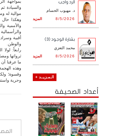
بمواجهة الر
الرد واجب
والسيادة ثم
د. مهيوب الحسام
موالية له وم
8/5/2026
المزيد
وهكذا حال أ
والأممية وا
والرأسمالية 
أقبية وسراد
بشارة الوجود (3)
والوطن.
محمد التعزي
رابعاً: لول
ثرواتها ومصاد
8/5/2026
المزيد
ما عرفنا أن 
وهذه الهجمة 
وقسوة؛ ولكن
الـمـزيــد +
وحرية واستقل
أعداد الصحيفة
المصد