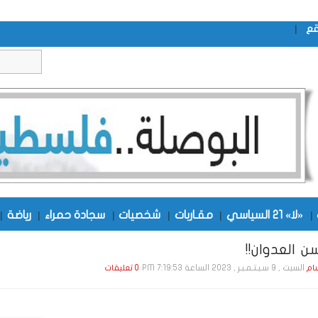
|
قع
|
«لا» 21 السياسي
|
مقـاربات
|
شخصيات
|
سجادة حمراء
|
رياضة
|
 العدوان!!
السبت , 9 سـبـتـمـبـر , 2023 الساعة 7:19:53 PM
ام
0 تعليقات