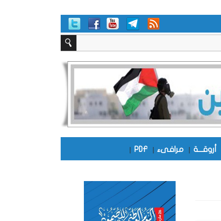
أروقـــة
|
مرافىء
|
PDF
|