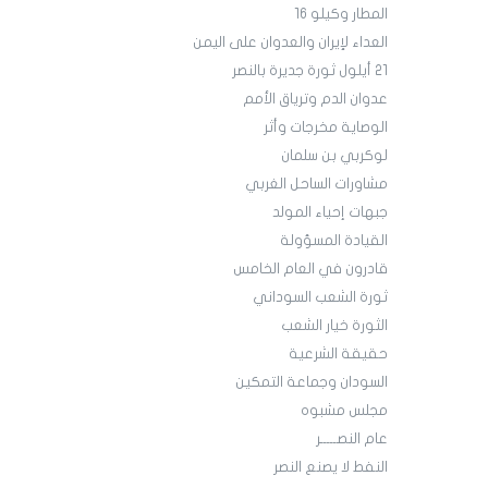
المطار وكيلو 16
العداء لإيران والعدوان على اليمن
21 أيلول ثورة جديرة بالنصر
عدوان الدم وترياق الأمم
الوصاية مخرجات وأثر
لوكربي بن سلمان
مشاورات الساحل الغربي
جبهات إحياء المولد
القيادة المسؤولة
قادرون في العام الخامس
ثورة الشعب السوداني
الثورة خيار الشعب
حقيقة الشرعية
السودان وجماعة التمكين
مجلس مشبوه
عام النصـــــر
النفط لا يصنع النصر