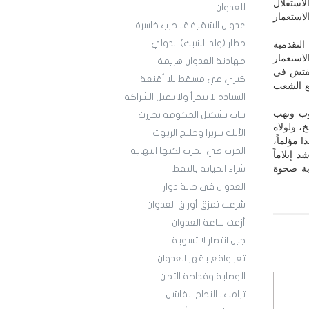
استقلال
للعدوان
لاستعمار
عدوان الشقيقة.. حرب خاسرة
مطار (ولد الشيك) الدولي
لتقدمية
استعمار
مهادنة العدوان هزيمة
 تفتش في
كيري في مسقط بلا أقنعة
يع الشعب
السيادة لا تتجزأ ولا تقبل الشراكة
عوب ونهب
تباب تشكيل الحكومة تحررت
خ، ولولاه
الأبلة تيريزا وخليج الزيوت
 مؤلماً،
الحرب هي الحرب لكنها النهاية
 إيلاماً
بة صحوة
شراء الخيانة بالنفط
العدوان في حالة دوار
شرعب تمزق أوراق العدوان
أزفت ساعة العدوان
جيل انتصار لا تسوية
تعز واقع يقهر العدوان
الوصاية وفداحة الثمن
ترامب.. النجاح الفاشل