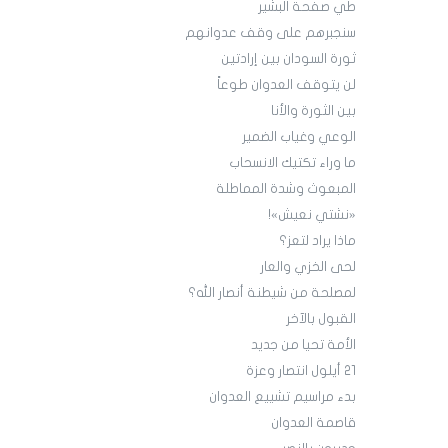
طي صفحة البشير
سنجبرهم على وقف عدوانهم
ثورة السودان بين إرادتين
لن يتوقف العدوان طوعاً
بين الثورة والأنا
الوعي وغياب الضمير
ما وراء تكتيك الانسحاب
المبعوث وشدة المماطلة
«نشتي نعيش»!
ماذا يراد لتعز؟
لحى الخزي والعار
لمصلحة من شيطنة أنصار الله؟
القبول بالآخر
الأمة تحيا من جديد
21 أيلول انتصار وعزة
بدء مراسيم تشييع العدوان
قاصمة العدوان