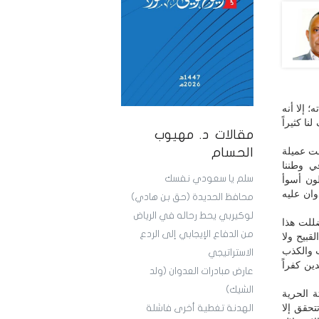
 إلا أنه
ا كثيراً
مقالات د. مهيوب
نت عميلة
الحسام
ي وطننا
سلم يا سعودي نفسك
لون أسوأ
ان عليه
محافظ الحديدة (حق بن هادي)
لوكيربي يحط رحاله في الرياض
ضللت هذا
من الدفاع الإيجابي إلى الردع
بيح ولا
لشعب والكذب
الاستراتيجي
ين كفراً
عارض مبادرات العدوان (ولد
الشيك)
ة الحرية
تحقق إلا
الهدنة تغطية أخرى فاشلة