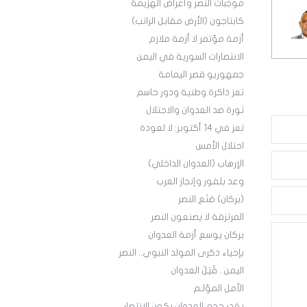
موجبات النصر وأعراض الهزيمة
كابتاجون (الأرض مقابل الراتب)
أزمة مؤتمر لا أزمة ملازم
الانتصارات السورية في اليمن
جمهوريو قصر اليمامة
تعز ذاكرة وطنية ودور حاسم
ثورة ضد العدوان والاحتلال
تعز في 14 أكتوبر: لا لعودة
احتلال الأمس
الإرهاب (العدوان الداخلي)
وعد بلفور وإنجاز العرب
(بركان) صَنَع النصر
المرتزقة لا يصنعون النصر
بركان يوسع أزمة العدوان
بإحياء ذكرى المولد النبوي.. النصر
اليمن.. قُتِلَ العدوان
الأمل المؤلـم
بقدر حجم العدوان يكون الانتصار