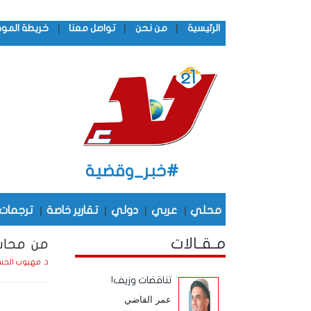
|
|
|
الرئيسية
من نحن
تواصل معنا
خريطة المو
#خبر_وقضية
محلي
|
عربي
|
دولي
|
تقارير خاصة
|
ترجمات
مـقـالات
من محاسن
د. مهيوب الحس
تناقضات وزيف!
عمر القاضي