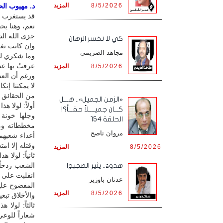
8/5/2026
المزيد
د. مهيوب الحس
قد يستغرب ا
نعم، وهنا يح
جزى الله الشد
كي لا نخسر الرهان
وإن كانت تغ
مجاهد الصريمي
وما شكري لها
عرفتُ بها ع
8/5/2026
المزيد
ورغم أن الع
لا يمكننا إن
من الحقائق ال
«الزمن الجميل».. هـــل
أولاً: لولا 
كـــان جميــــلاً حقـــاً؟!
وجلها خونة 
الحلقة 154
مخططاته ومشا
مروان ناصح
أعداء شعبهم
وقتله إلا ام
8/5/2026
المزيد
ثانياً: لولا
الشعب ردحاً
هدوءٌ.. يثير الضجيج!
عدنان باوزير
المفضوح عليه
8/5/2026
المزيد
والأخلاق تبعي
ثالثاً: لولا
شعاراً للوعي