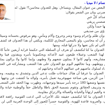
ام / لا ميديا -
لبعض من عنوان المقال، ويتساءل: وهل للعدوان محاسن؟! نقول: له
ضرني بيتان من الشعر يقولان:
ائد كلَّ خيرٍ
صصني بِريقي
 حمداً ولكن
دوّي من صديقي
دوان ظلم وإجرام وسوء وشر وجروح وآلام ومآسٍ، وهو مرفوض بحسناته وسيئاته؛
كار أن له محاسن، ولو بالمعنى المجازي للكلمة، ويكفي أن هذا العدوان قد كشف لن
تي لم نكن نعيها ولا ندركها قبله، ومنها:
هذا العدوان ما كنا لنكتشف أو نعرف أن السلطة التي حكمتنا قرابة أربعين عاماً كا
لهذا الشعب وعملاء طيعون عبيد لأعدائه ويحكموننا بأمره وينفذون فينا وف
ريعه، وأنهم كانوا لا يمثلون شعبهم ولا وطنهم، وإنما كانوا ولا يزالون يمث
 ووطنهم، وما تحالفهم اليوم مع العدوان على هذا الشعب ومشاركته في العدو
تداد لسلوك ماضيهم في عمالتهم لأعدائه وخيانتهم له.
 هذا العدوان ما عرفنا أن هناك جماعات ظلت تدعي الدين وتتشدق به وبقيمه، و
 من الزمن، هي صناعة صهيوغربية تعمل بأمره، ولولاه ما كشفت عن وجهها الق
انقلبت على نفسها وشعبها 180 درجة بأمر سيدها وتوجيهاته، وظهرت بهذا الحقد على ا
 وتزييف الحقائق وتقوم بتسمية الحق باطلا والباطل حقاً والوطنية خيانة والد
ة والقيم ارتهاناً والخيانة والعمالة والارتزاق مقاومة.
 هذا العدوان ما كنا لنكتشف حقيقة تلك الأحزاب التي ادعت القومية رافعة لافت
، والعروبة قاعدة للهوية، والقومية جسراً للعبور إلى الوحدة العربية التي لن ت