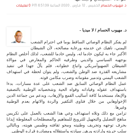
الخميس , 12 مـارس , 2020 الساعة 6:51:39 PM
د. مهيوب الحسام
0 تعليقات
د. مهيوب الحسام / لا ميديا -
لم يفكر النظام الوصائي الساقط يوما في احترام الشعب
اليمني، ناهيك عن خدمته ورعاية مصالحه، لأن الشيطان
الأكبر جاء به ليكون خادما له، وليس خادما للشعب، لذلك أخلص النظام
بوجهيه السياسي والديني وطرفيه الحاكم والمعارض في موالاة
الشيطان الصهيوأمريكي واتباع خطواته، فلم يألُ جهدا في تنفيذ
مشاريعه القذرة ضد الوطن والشعب، ولم يتوان لحظة في استهداف
الشعب اليمني وتدمير مقوماته وضرب مكامن قوته.
عمل النظام الوصائي السابق ضد الشعب على عدة مسارات، بدءا
باستهداف عقوله وقياداته وقواه الحية وشخصياته الوطنية بالتصفية
والإبعاد مستخدما كافة أساليب القمع والإرهاب، وبدعم من جماعة الدين
الإخواوهابي من خلال فتاوى التكفير والردة والاتهام بعدم الوطنية
وغيرها.
تزامن مع ذلك وتلاه استهداف وعي هذا الشعب بالعمل على تكريس
مناهج التضليل والتجهيل للترويج للمفاهيم والمصطلحات المغلوطة إيذانا
بحرف توجهه وتجريف وطنيته ومحو ثقافته وطمس هويته، وبالتالي
سلب حريته وإرادته ورهن سيادته واستقلاله ومصادرة قراره الوطني.