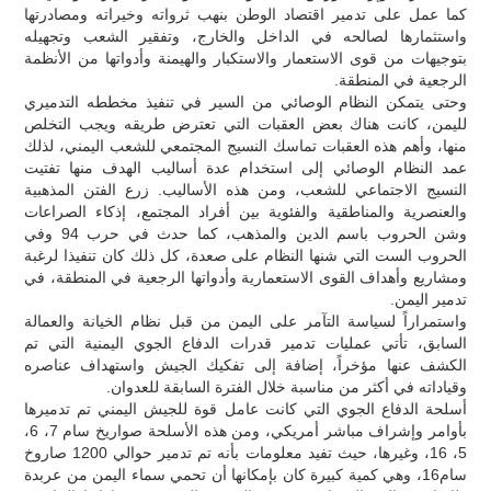
كما عمل على تدمير اقتصاد الوطن بنهب ثرواته وخيراته ومصادرتها
واستثمارها لصالحه في الداخل والخارج، وتفقير الشعب وتجهيله
بتوجيهات من قوى الاستعمار والاستكبار والهيمنة وأدواتها من الأنظمة
الرجعية في المنطقة.
وحتى يتمكن النظام الوصائي من السير في تنفيذ مخططه التدميري
لليمن، كانت هناك بعض العقبات التي تعترض طريقه ويجب التخلص
منها، وأهم هذه العقبات تماسك النسيج المجتمعي للشعب اليمني، لذلك
عمد النظام الوصائي إلى استخدام عدة أساليب الهدف منها تفتيت
النسيج الاجتماعي للشعب، ومن هذه الأساليب. زرع الفتن المذهبية
والعنصرية والمناطقية والفئوية بين أفراد المجتمع، إذكاء الصراعات
وشن الحروب باسم الدين والمذهب، كما حدث في حرب 94 وفي
الحروب الست التي شنها النظام على صعدة، كل ذلك كان تنفيذا لرغبة
ومشاريع وأهداف القوى الاستعمارية وأدواتها الرجعية في المنطقة، في
تدمير اليمن.
واستمراراً لسياسة التآمر على اليمن من قبل نظام الخيانة والعمالة
السابق، تأتي عمليات تدمير قدرات الدفاع الجوي اليمنية التي تم
الكشف عنها مؤخراً، إضافة إلى تفكيك الجيش واستهداف عناصره
وقياداته في أكثر من مناسبة خلال الفترة السابقة للعدوان.
أسلحة الدفاع الجوي التي كانت عامل قوة للجيش اليمني تم تدميرها
بأوامر وإشراف مباشر أمريكي، ومن هذه الأسلحة صواريخ سام 7، 6،
5، 16، وغيرها، حيث تفيد معلومات بأنه تم تدمير حوالي 1200 صاروخ
سام16، وهي كمية كبيرة كان بإمكانها أن تحمي سماء اليمن من عربدة