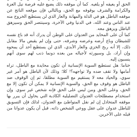
الحق أو يعيقه أو يلغيه. كما أن موقفه ذلك يضيع عليه فرصة نيل العزة
والكرامة والشرف بوقوفه مع الحق، وبالتالي فإن موقعه الناتج عن
موقفه الباطل هو في الذلة والمهانة والعار الذي لن يستطيع الخروج منه
عند الناس وعند الله، في الدنيا وفي الآخرة، وسينتصر الحق وسيزهق
الباطل ويزهق معه.
كما أن على المحايد من العدوان على الوطن أن يدرك أنه قد باع نفسه
للشيطان وباع أرضه وعرضه وشرفه، حتى وإن لم يقبض مالا مقابل
ذلك، إلا أنه ربح الخزي والعار الأبدي، الذي لن يستطيع أحد أن يمحوه
وإن أراد، بل وسيورثه لأجياله من بعده دونما ذنب لهم سوى أنهم
ينسبون إليه.
ختاما: هل تستطيع السوية الإنسانية أن تكون محايدة مع الباطل، تراه
أمامها ولا تقف ضده ولا تواجهه؟! كلا؛ وذلك لأن الباطل هو أمر غير
سوي، والحياد معه لا يستقيم مع السوية مطلقا، ثم إن الوقوف ضد
الباطل هو وقوف مع الحق، والسوية الإنسانية لا يمكن أن تكون إلا مع
الحق، وعلى الحق ومن ليس على الحق فإنه شخص غير سوي. وإن
استخدام مصطلحات العدوان التضليلية الكاذبة التي يحاول أن يبرر بها
موقفه المتخاذل إن لم نقل المتواطئ مع العدوان، لذلك فإن التسويق
للباطل عدوان على عقل ووعي الشخص ذاته، قبل أن يكون عدوانا من
قبله على الآخرين.