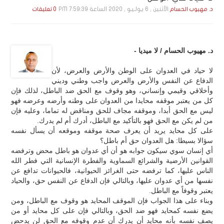
الأثنين , 6 يـولـيـو , 2020 الساعة 7:59:39 PM
د. مهيوب الحسام
0 تعليقات
د. مهيوب الحسام / لا ميديا -
لا حياد في العدوان على الوطن والأرض والعرض، لأن
الدفاع عن النفس والأرض والعرض واجب وطني وديني
وأخلاقي وقيمي وإنساني، وهو وقوف مع الحق ضد الباطل، لذلك فإن
كل من يعتبر موقفه محايدا من العدوان على وطنه وأرضه وعرضه فهو
ليس مع الحق أبدا، وموقفه مجاف للحق ومناقض له تماما، وعليه فإن
من لم يكن مع الحق فهو بالتأكيد مع الباطل، أدرك أم لم يدرك.
على كل محايد يريد أن يعرف صحة موقفه وموقعه أن يسأل نفسه
سؤالا بسيطا: هل العدوان حق أم باطل؟
أي إنسان سوي سيكون جوابه هو أن أي عدوان هو باطل محض وترفضه
القوانين الأرضية والشرائع السماوية والفطرة الإنسانية التي فطر الله
الناس عليها، كما ترفضه حتى الغرائز الحيوانية، فالحيوانات تدافع عن
نفسها من أي عدوان عليها، وبالتالي فإن الدفاع عن النفس حق، والحياد
يعتبر وقوفاً مع الباطل.
وبناء على هذا الجواب فإن الموقف المحايد هو وقوف مع الباطل، ومن
يضع نفسه كمحايد فهو ضد الحق، وبالتالي فإن على كل محايد أو من
يصف نفسه بأنه محايد أن يدرك أن عدم وقوفه مع الحق لن يدحض