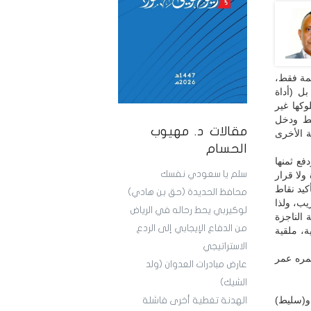
مة فقط،
ل (أداة
كها غير
فط ودخل
مقالات د. مهيوب
ة الأخرى
الحسام
فع ثمنها
سلم يا سعودي نفسك
ولا قرار
كيد نقاط
محافظ الحديدة (حق بن هادي)
يب، ولذا
لوكيربي يحط رحاله في الرياض
 الناجزة
من الدفاع الإيجابي إلى الردع
ة، ملقية
الاستراتيجي
مره عمر
عارض مبادرات العدوان (ولد
الشيك)
ندة لحضارة حاويات ميناء جبل علي وتاريخ مغروس منذ عام 1972م و(سليط)
الهدنة تغطية أخرى فاشلة