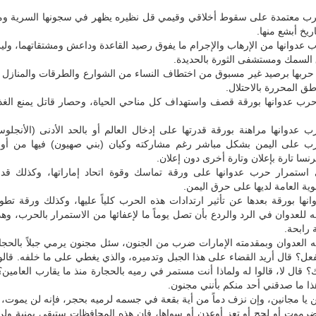
رب معتمدة على سقوط أخلاقي وقيمي قل نظيره يظهر في سجونها السرية و
ريخ أبشع منها.
عدوانها من الإرهاب والإجرام ما يفوق رصيد القاعدة وداعش ومشتقاتهما، ول
لسمك ومستشفى الثورة بالحديدة.
حربها برصيد غير مسبوق من اختطاف النساء من الشوارع والطرقات والمنازل و
ق المحررة بالاحتلال.
رب عدوانها بورقة قصف واستهداف كل مناحي الحياة، وحصار قاتل يمنع الغذاء
ب عدوانها مراهنة بورقة قدرتها على إدخال العالم أو بالحد الأدنى (الأنجل
رب على اليمن بشكل مباشر رغم مشاركته وكيان (بني صهيون) فيها من أو
نسا تارة بإعلان وتارة أخرى دون إعلان.
استمرار حرب عدوانها على ورقة تماسك وقوة اتحاد إماراتها، وكذلك قد
وية العامة لديها على حرق اليمن.
انها بورقة بعدها عن تأثير ارتدادات هذه الحرب كلياً عليها، وكذلك ورقة تط
ه للعدوان في الرد والردع بأن تصل يوماً ما لإعفائها من الاستمرار بالحرب، وه
رابحة.
به العدوان وبمقدمته الإمارات ضرب من الجنون، سئل مجنون يرمي جبلاً بالحج
تفعل؟ قال أريد القضاء على هذا الجبل وتدميره، والذي يغطي على ما خلفه. قالو
 قال لا، قالوا له ولماذا أنت مستمر في رميه بالحجارة منذ ما يقارب العامين؟
ذا ما صدقني أحد منكم بأنني مجنون.
ن يا مجانين، وإن نزف دماً من أية بقعة في جسمه لرميه بحجر، فإنه لن يموت،
ضرموت أو لحج أو تعز أوعدن أو سواها، فإن هذه المحافظات ستبقى يمنية ولن