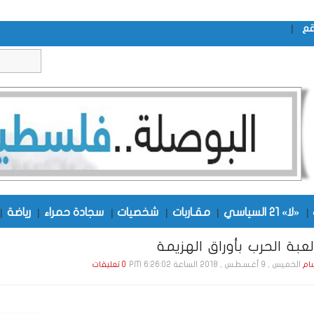
|
قع
|
«لا» 21 السياسي
|
مقـاربات
|
شخصيات
|
سجادة حمراء
|
رياضة
|
لعبة الحرب بأوراق الهزيمة
الخميس , 9 أغـسـطـس , 2018 الساعة 6:26:02 PM
ام
0 تعليقات