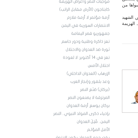
موجبات النصر وأعراض الهزيمة
سواها من
كابتاجون (الأرض مقابل الراتب)
س الشهيد
أزمة مؤتمر لا أزمة ملازم
 الهزيمة
الانتصارات السورية في اليمن
جمهوريو قصر اليمامة
تعز ذاكرة وطنية ودور حاسم
ثورة ضد العدوان والاحتلال
تعز في 14 أكتوبر: لا لعودة
احتلال الأمس
الإرهاب (العدوان الداخلي)
وعد بلفور وإنجاز العرب
(بركان) صَنَع النصر
المرتزقة لا يصنعون النصر
بركان يوسع أزمة العدوان
بإحياء ذكرى المولد النبوي.. النصر
اليمن.. قُتِلَ العدوان
الأمل المؤلـم
بقدر حجم العدوان يكون الانتصار