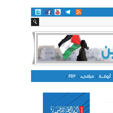
أروقـــة
|
مرافىء
|
PDF
|