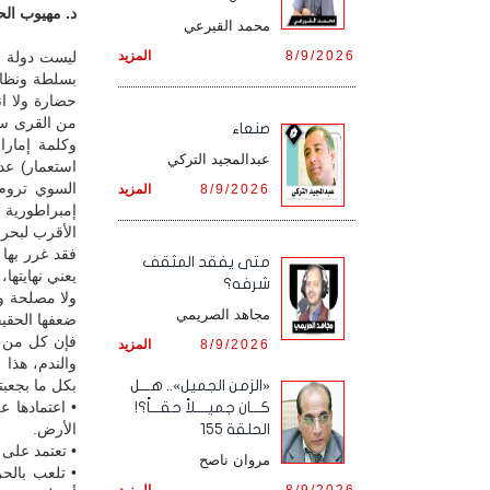
د. مهيوب الحس
محمد القيرعي
8/9/2026
المزيد
ليست دولة بمع
بسلطة ونظام
حضارة ولا ان
من القرى سم
صنعاء
وكلمة إمارا
عبدالمجيد التركي
استعمار) عد
السوي تروم
8/9/2026
المزيد
إمبراطورية 
الأقرب لبحر ا
فقد غرر بها
متى يفقد المثقف
يعني نهايتها
شرفه؟
ولا مصلحة ول
مجاهد الصريمي
ضعفها الحقيق
فإن كل من ير
8/9/2026
المزيد
والندم، هذا 
بكل ما بجعبت
«الزمن الجميل».. هـــل
• اعتمادها 
كـــان جميــــلاً حقـــاً؟!
الأرض.
الحلقة 155
• تعتمد على 
مروان ناصح
8/9/2026
المزيد