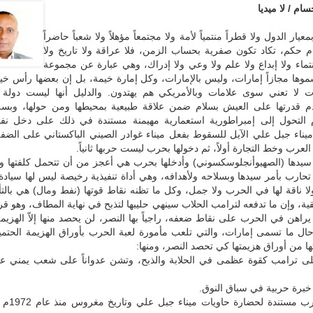
ام / لا ميديا
يار الدول ولا قطراً منتمياً لأمة ولا مجتمعاً مؤهلاً ولا شعباً حاضراً
 حكم، تكاد تكون صفرية بحساب الزمن، فلا عراقة ولا تاريخ ولا
تماء ولا إبداع ولا علم ولا وعي ولا إدراك، وهي عبارة عن مجموعة
وها مجازاً إمارات، وليس بالإمارات، وكل إمارة خيمة، بل إن بعضها رأس خي
ت لا تعني سوى علامات وبالأمريكي هم يهتدون. والدليل أنها ليست دولة ب
م قدرتها على العيش بسلام ضمن علاقة طبيعية بمحيطها ومن حولها، وبسلو
 التحول إلى إمبراطورية استعمارية مهيمنة مستندة في ذلك على دخل ن
ميناء جبل علي الآيل للسقوط بفعل ميناء غوادر الصيني الباكستاني على الضف
لعرب وخط التجارة أولاً، ثم دخولها بحرب ليست حربها ثانياً.
 سيدها (الصهيوأنجلوسكسوني) وأدخلها بحرب هي أعجز من أن تتحمل كلفتها ود
، تحارب بأمر سيدها وبسلاحه ولأهدافه، وهي أداة تنفيذية رخيصة ليس لها سيادة 
ا ناقة لها في الحرب ولا جمل، وكل ما تظنه نقاط قوتها (نفط ومال) هي بالتأ
ية، وإن ما تدفعه لترامب الحلاب سينهي حليبها لتذبح في نهاية المطاف، وهو قر
اهن في الحرب على نقاط ضعفه، راجياً بها النصر، لن يحصد منها إلاّ الهزيمة
حال ما تسمى إمارات، والتي تلعب مأمورة لعبة الحرب بأوراق الهزيمة الحتمي
ها من أوراق هزيمتها كي تحصد النصر، ومنها:
على ترامب كقوة عظمى في الحلابة والذبح، وتشن عدواناً على شعب يمني ع
خبرة حربية في سباق النوق.
• تلعب بالحرب مست