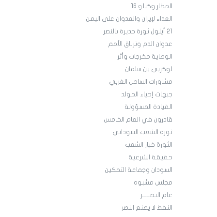
المطار وكيلو 16
العداء لإيران والعدوان على اليمن
21 أيلول ثورة جديرة بالنصر
عدوان الدم وترياق الأمم
الوصاية مخرجات وأثر
لوكربي بن سلمان
مشاورات الساحل الغربي
جبهات إحياء المولد
القيادة المسؤولة
قادرون في العام الخامس
ثورة الشعب السوداني
الثورة خيار الشعب
حقيقة الشرعية
السودان وجماعة التمكين
مجلس مشبوه
عام النصـــــر
النفط لا يصنع النصر