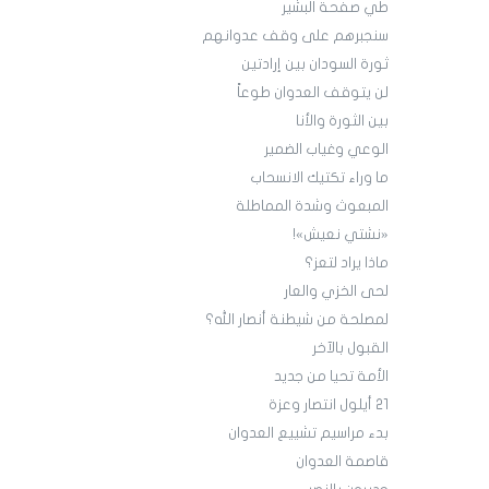
طي صفحة البشير
سنجبرهم على وقف عدوانهم
ثورة السودان بين إرادتين
لن يتوقف العدوان طوعاً
بين الثورة والأنا
الوعي وغياب الضمير
ما وراء تكتيك الانسحاب
المبعوث وشدة المماطلة
«نشتي نعيش»!
ماذا يراد لتعز؟
لحى الخزي والعار
لمصلحة من شيطنة أنصار الله؟
القبول بالآخر
الأمة تحيا من جديد
21 أيلول انتصار وعزة
بدء مراسيم تشييع العدوان
قاصمة العدوان