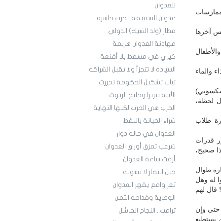
للعدوان
ممارسات
عدوان الشقيقة.. حرب خاسرة
مطار (ولد الشيك) الدولي
يس آخرها
مهادنة العدوان هزيمة
الأطفال
كيري في مسقط بلا أقنعة
السيادة لا تتجزأ ولا تقبل الشراكة
 والماء
تباب تشكيل الحكومة تحررت
وسكسوني)
الأبلة تيريزا وخليج الزيوت
ل لحظة،
الحرب هي الحرب لكنها النهاية
رة طلاب
شراء الخيانة بالنفط
العدوان في حالة دوار
ور قدرات
شرعب تمزق أوراق العدوان
ذا صحيح،
أزفت ساعة العدوان
ارة طوال
جيل انتصار لا تسوية
ا له وهل
تعز واقع يقهر العدوان
 قال لهم
الوصاية وفداحة الثمن
 حتى وإن
ترامب.. النجاح الفاشل
 يستطيع