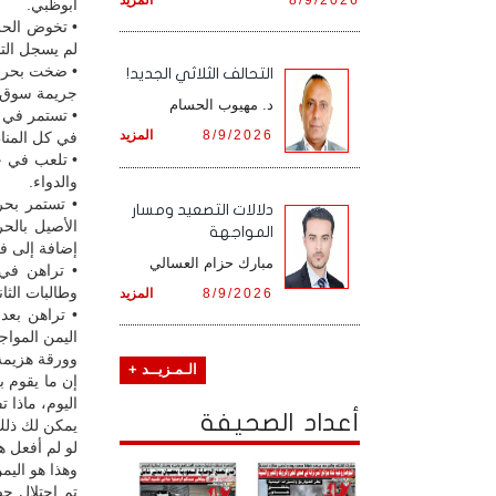
أبوظبي.
• تخوض الح
لم يسجل التا
• ضخت بحرب 
التحالف الثلاثي الجديد!
جريمة سوق ا
د. مهيوب الحسام
• تستمر في 
8/9/2026
المزيد
في كل المناط
• تلعب في ح
والدواء.
• تستمر بحر
دلالات التصعيد ومسار
الأصيل بالح
المواجهة
إضافة إلى فر
مبارك حزام العسالي
• تراهن في 
وطالبات الثان
8/9/2026
المزيد
• تراهن بعدو
اليمن المواج
وورقة هزيمة 
الـمـزيــد +
إن ما يقوم 
اليوم، ماذا 
أعداد الصحيفة
يمكن لك ذلك؟
لو لم أفعل ه
وهذا هو اليم
تم احتلال ح