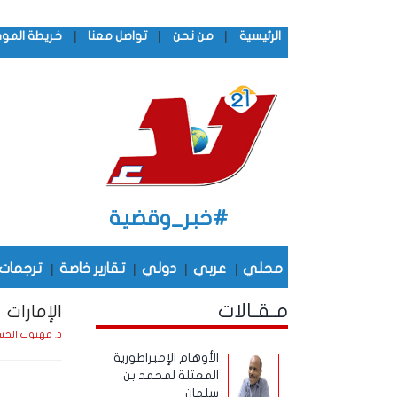
|
|
|
الرئيسية
من نحن
تواصل معنا
خريطة المو
#خبر_وقضية
محلي
|
عربي
|
دولي
|
تقارير خاصة
|
ترجمات
مـقـالات
الإمارات 
د. مهيوب الحس
الأوهام الإمبراطورية
المعتلة لمحمد بن
سلمان