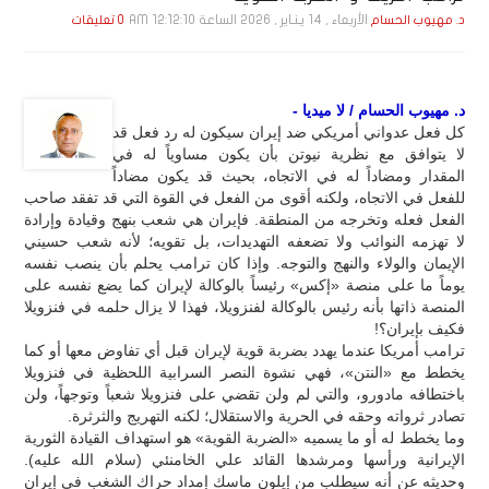
الأربعاء , 14 يـنـاير , 2026 الساعة 12:12:10 AM
د. مهيوب الحسام
0 تعليقات
د. مهيوب الحسام / لا ميديا -
كل فعل عدواني أمريكي ضد إيران سيكون له رد فعل قد
لا يتوافق مع نظرية نيوتن بأن يكون مساوياً له في
المقدار ومضاداً له في الاتجاه، بحيث قد يكون مضاداً
للفعل في الاتجاه، ولكنه أقوى من الفعل في القوة التي قد تفقد صاحب
الفعل فعله وتخرجه من المنطقة. فإيران هي شعب بنهج وقيادة وإرادة
لا تهزمه النوائب ولا تضعفه التهديدات، بل تقويه؛ لأنه شعب حسيني
الإيمان والولاء والنهج والتوجه. وإذا كان ترامب يحلم بأن ينصب نفسه
يوماً ما على منصة «إكس» رئيساً بالوكالة لإيران كما يضع نفسه على
المنصة ذاتها بأنه رئيس بالوكالة لفنزويلا، فهذا لا يزال حلمه في فنزويلا
فكيف بإيران؟!
ترامب أمريكا عندما يهدد بضربة قوية لإيران قبل أي تفاوض معها أو كما
يخطط مع «النتن»، فهي نشوة النصر السرابية اللحظية في فنزويلا
باختطافه مادورو، والتي لم ولن تقضي على فنزويلا شعباً وتوجهاً، ولن
تصادر ثرواته وحقه في الحرية والاستقلال؛ لكنه التهريج والثرثرة.
وما يخطط له أو ما يسميه «الضربة القوية» هو استهداف القيادة الثورية
الإيرانية ورأسها ومرشدها القائد علي الخامنئي (سلام الله عليه).
وحديثه عن أنه سيطلب من إيلون ماسك إمداد حراك الشغب في إيران