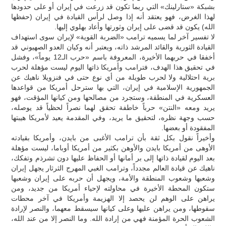
بشبكة «ستارلينك» التي ربما تكون قد زرعت في إيران أو على حدودها
لهذا الغرض، فهو يعتقد أنه إذا وصل لرأس القيادة في إيران (حفظها
الله) يكون قد قضى على إيران وثورتها وأعاد بهلوي إليها.
لا تفسير آخر لما يسميه ترامب «الضربة القوية» لإيران سوى استهداف
القيادة الثورية والقائد المرشد ذاته، ويعتبر أنه وكيان العدو الصهيوني قد
أخفقا في حربهما الأخيرة، المعروفة باسم «حرب الـ12 يوماً»، وفشل
في تحقيق هذا الهدف، فترامب وأمريكا ذاتها اليوم ليست مؤهلة لحرب
برية احتلالية ولا لحرب طويلة من أي نوع حتى في فنزويلا ناهيك عن
الجمهورية الإسلامية في إيران، التي بها سترحل أمريكا من قواعدها
العسكرية في المنطقة، وستجرد من مصالحها ومن كيانها المؤقت، فهو
يريد ومعه «النتن» حرباً خاطفة تحقق لهما نصراً لحظياً قد يوصله،
حسب وجهة نظره، لتحقيق ما يريد، وفي المقدمة يعيد لأمريكا هيبتها
المفقودة أو بعضها.
وأخيراً نقول بكل ثقة بأن ترامب الأغبى من بايدن، وأمريكا بقيادته
الأوهى من أمريكا بايدن والأوهن بكثير من أمريكا أوباما، ليست مؤهلة
بعد اليوم لقيادة ذاتها إلى بر أمانها أو الحفاظ عليها دون تشرذم وتفكك،
ناهيك عن قيادة العالم مجدداً، وترامب الغبي المهرج الثرثار يجهل إيران
وشعبها وشعوب المنطقة والأمة، ويجهل أن حربه على إيران وشعبها
ستكون المحطة الأخيرة في محاولته لإحياء أمريكا من جديد، ومن
يراهن على الوهم لن يحصد إلا الهزيمة وأمريكا في آخر محطات
سقوطها، ومن يراهن عليها وعلى كيانها سيسقط معهما، والنصر لإرادة
الشعوب الحرة المؤمنة فهي من إرادة الله. وما النصر إلا من عند الله،