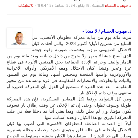
الجمعة , 19 يـنـاير , 2024 الساعة 6:44:28 PM
د. مهيوب الحسام
0 تعليقات
د. مهيوب الحسام / لا ميديا -
مرت مائة يوم من بداية معركة «طوفان الأقصى» في
السابع من تشرين الأول/ أكتوبر 2023، والتي أفقدت كيان
الاحتلال الصهيوني توازنه وهشمت صورته وقوة جيشه
الذي أصبح جيشا لا يظهر ولا يخرج من داخل دباباته، وبعد مائة يوم من
الدمار والقتل وجرائم الإبادة الجماعية بحق المدنيين الأبرياء في قطاع
غزة وعجز وفشل كيان الاحتلال ومعه الأمريكي وأدواته الأعرابية
والأوروغربية وأممها المتحدة ومجلس أمنها، ومائة يوم من الصمود
والثبات والبطولات والانتصارات للمقاومة في غزة ومساندة من محور
المقاومة... بعد هذه الفترة لا نستطيع أن القول بأن المعركة قصيرة أو
ستنتهي بوقف دائم لإطلاق نار.
ومن كل الشواهد ووفقا لكل المعايير العسكرية، فإن هذه المعركة
طويلة وسوف تطول، وحتى إن تم الإعلان عن وقف إطلاق نار فسوف
يكون مؤقتا، وإن لم يعلن ذلك، وهذا يعني أننا قد دخلنا فعلا في قلب
المعركة الكبرى مع هذا الكيان، ولعدة أسباب، منها:
أولاً: إن الصدمة الصاعقة لـ»طوفان الأقصى» التي أصيب بها كيان
الاحتلال وأدخلته في حالة قلق وجودي شديد وعصاب وحالة هستيرية
وصلت إلى حد الذهان لن يستطيع هذا الكيان بجيشه ومستوطنيه الخروج