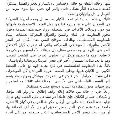
منها، وحالة الذهان مع حالة الإحساس بالانكسار والعجز والفشل ستكون
كفيلة باستدعاء الثأر بشكل دائم، والتي لن يجني منها سوى مزيد من
الترهل والذل والهوان والضعف.
ثانياً: إن هذه الصدمة لم تصب الكيان وحده، بل ومعه أمريكا الشريكة
في العدوان على غزة، وشركاؤها من دول الغرب الاستعمارية وأدواتها
من دول ودويلات الأعراب في المنطقة. وزاد حدة هذه الصدمة دخول
محور المقاومة في لبنان واليمن والعراق المعركة بعمليات إسناد
للمقاومة الفلسطينية، وبالذات طوفان اليمن ضد الكيان في البحر
الأحمر وتأثيراته القوية في المعركة، والتي لم تضرب كيان الاحتلال
الصهيوني الإرهابي وحده في مقتل، بل ورعاته الأنجلوصهيوأمريكي بما
لا يطيق، وهو ما جعلهم وبكل غباء يعلنون الحرب على الشعب اليمني،
وهو ما يعد بمثابة المسمار الأخير في نعش أمريكا وبريطانيا وأدواتهما.
ثالثاً: بقاء المقاومة الفلسطينية في غزة بحالة قوة مع عامل الضغط
الكبير من الكيان عليها، وعلى الضفة الغربية التي تدل كل المؤشرات
على وشك انخراطها أكثر فأكثر في المعركة، وبشكل ومؤثر، وقد ينضم
إليها الشعب الفلسطيني في الأراضي المحتلة عام 1948 مع استمرار
دور جبهات محور المقاومة الساند وتوسع عملياته مستقبلا.
رابعاً: في أي حالة من حالات إعلان وقف إطلاق النار ولو كان مؤقتا،
وانكشاف خسائر الكيان، فإن عاملا آخر سيدخل على الخط، وهو عامل
تزايد حدة الخلاف الداخلي بين أركان حكومة الحرب في كيان الاحتلال،
خاصة لجهة عدم تمكن الحرب من تحقيق أي من الأهداف المعلنة لها،
أو من حيث توفير الأمن للمستوطنين، الذين جلبوهم من كل أنحاء