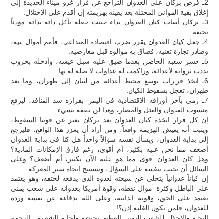
2ـ فرض بركان على العدوان التراجع عن قرار غزو ميناء الحديدة إلى
إغلاق بقية الموانئ المحتلة بعد يقينه بهزيمته إن أقدم على الاحتلال.
3ـ بركان أصاب كيان العدوان بداء خبيث جعله يأكل ذاته بذاته مؤذناً
بحتفه.
4ـ جعل كيان العدوان يقرر ضرب اقتصاده المتداعي، فأمم أموال بنيه،
وصادر تجارة تغنيه، فضاق به موالوه قبل معارضيه.
5ـ خسر شعبه الحاضن بعدما ضيق عليه سبل عيشه، وأدخله بحروب
بددت ثرواته لأعدائه، وراكمت له عداوات لا صلة له بها.
6ـ اتخذ قرارات توسع محيط أعدائه من لبنان إلى طهران، وما بعد
طهران، تعجل بسقوط الكيان.
7ـ رمى بآخر أوراقه الاقتصادية في اليمن بقراره سد المنافذ، ليرفع
منسوب العدوان والقتل والحصار، وهذا لن ينفعه بشيء.
إن كل قرار اتخذه كيان العدوان بعد بركان يعبر عن فوبيا السقوط،
ويثبت أنه يعيش الهزيمة واقعاً، ومن أراد أن يعزز هذا الواقع، فليرجع
إلى بداية العدوان، ويسأل نفسه سؤالاً واحداً هل كنا في بداية العدوان
أضعف مما نحن عليه بكثير، أم أقوى، رغم فارق الإمكانات المادية؟
وهل كان العدوان أقوى مما هو عليه الآن بكثير، أم أضعف؟ وعلى
السائل أن يجيب بنفسه على السؤال، ويستنتج اتجاه سير المعركة.
إن كياناً عدوانياً يتخلى عن شيعته لعدوه الذي يدفعه لحتفه، وهو يعتمد
على الباطل وكثرة أموال نفطه، وقوة أمريكا بعدوانه على شعب يمني
يعتمد على الحق، وقوته الذاتية، وعلى الله بدفاعه عن نفسه ورده
للعدوان، فلمن تكون الغلبة إذن؟!
التحية والإجلال للشعب اليمني العظيم بجيشه ولجانه الشعبية.. الرحمة