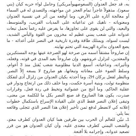
به، قد جعل العدوان (السعوصهيوأمريكي) وحامل لواء حربه كيان (بني
سعود)، مذهولاً عاجزاً تمام العجز عن مواجهته، والتصدي له في السماء
أو معالجة آثاره على الأرض، وما أوقعه من أثر في نفسية العدوان
ومعنوياته - ناهيك عن تداعياته على المديات القريب، والمتوسط،
والبعيد، والتي لن يقوى على تجاوزها، ما يفرض عليه رغماً تحمل تبعات
عدوانه على شعب يمني عظيم له مخزون من القوة والبأس الشديد،
ليست لسواه، ويمتلك طاقة وقدرة تاريخية في النصر على أعدائه - ما
يضع العدوان بدائرة الهزيمة التي تحتم نهايته.
إن صاروخاً مشتقاً اسمه من صرخة لهو الصرخة عينها بوجه المستكبرين
والمعتدين، لتزلزل عروشهم، وإن صاروخاً بعيد المدى في قوته، وفعله،
وتأثيراته، وتداعياته، أسمع الدنيا مظلومية شعب يُقتل منذ 3 أعوام،
وسلط الضوء على معاناته وتبعاتها، هو صاروخ لا يسعه إلاّ النصر.
وبالنظر لفعل بركان 2H، وما أحدثه بكيان العدوان من زلزال أدى لتفكك
منظومة تولت، وبنية أسرة حكمت، وما خلف ذلك من ارتجاج ودوار في
عقلية الحاكم، وما أنتج من عشوائية وتخبط في ردة فعل، وقرارات
صدرت، يكون هذا الصاروخ قد صنع النصر بكل ما للكلمة من معنى،
وتبقى إعلان النصر فقط الذي على القيادة الإسراع باستكمال خطوات
إعلانه كي لانضطر لدفع ثمن تأخير إعلان هذا النصر الذي تتجلى وقائعه
بما يلي:
1ـ تبيّن للعالم أن الحرب بين طرفين هما كيان العدوان كطرف معتدٍ،
والشعب اليمني كطرف معتدى عليه، وأن كيان العدوان هو من قرر
تصعيد عدوانه، وإجرامه بلا أقنعة.