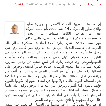
الأربعاء , 15 نـوفـمـبـر , 2017 الساعة 4:36:43 PM
د. مهيوب الحسام
0 تعليقات
إن مقذوف العربية الحدث الأصغر، والجزيرة سابقاً،
والذي تطور إلى بركان 2H بعيد المدى بأيدٍ يمنية مباركة،
بعد ما يقارب الثلاث سنوات من العدوان
(السعوصهيوأمريكي) على الشعب اليمني، والذي تكلف
يوم السبت 4/11/2017م، بزيارة ناجحة للقاعدة العسكرية بمطار خالد
الدولي في عاصمة العدوان الرياض، غدا له وقع ليس كمثله وقع حين
وصل حاملاً رسالة معاناة ومظلومية شعب لم يسبقه إليها شعب في
التاريخ، جراء عدوان كيان (بني سعود)، وتحالفه وكلاء وأدوات
الصهيوأمريكي. وقد تركت زيارته أثراً ليس كمثله أثر، وتميز الصاروخ
بكونه أميناً في نقل فحوى الرسالة، صادقاً صابراً كشعبه، وحرص على
إيصالها بدقة، فاستحق أن يعتز الشعب اليمني به ويفخر، لما أثبت من
براعة في نقل المعاناة، والألم من العدوان، وجسدها بفعله واقعاً كما
هي، استجابة لقوله تعالى: (ولا تهنوا في ابتغاء القوم إن تكونوا تألمون
فإنهم يألمون كما تألمون وترجون من الله ما لا يرجون وكان الله عليماً
حكيماً) ]النساء: آية 104[، فكانت عظمة الصاروخ من عظمة شعبه، إذ
لم يستهدف مدنياً واحداً في القاعدة، ليثبت أنه على قدر كبير، ومستوى
عالٍ من المسؤولية وأخلاق الحرب الموجبة للنصر.
إن صاروخاً مصوباً في الأرض مسدداً من السماء، لم يخيب ظن شعبه