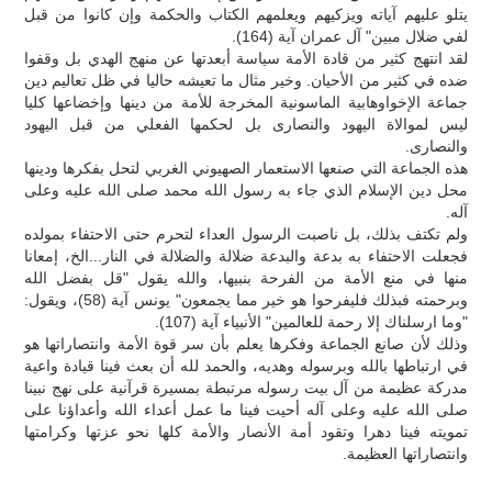
يتلو عليهم آياته ويزكيهم ويعلمهم الكتاب والحكمة وإن كانوا من قبل
لفي ضلال مبين" آل عمران آية (164).
لقد انتهج كثير من قادة الأمة سياسة أبعدتها عن منهج الهدي بل وقفوا
ضده في كثير من الأحيان. وخير مثال ما تعيشه حاليا في ظل تعاليم دين
جماعة الإخواوهابية الماسونية المخرجة للأمة من دينها وإخضاعها كليا
ليس لموالاة اليهود والنصارى بل لحكمها الفعلي من قبل اليهود
والنصارى.
هذه الجماعة التي صنعها الاستعمار الصهيوني الغربي لتحل بفكرها ودينها
محل دين الإسلام الذي جاء به رسول الله محمد صلى الله عليه وعلى
آله.
ولم تكتف بذلك، بل ناصبت الرسول العداء لتحرم حتى الاحتفاء بمولده
فجعلت الاحتفاء به بدعة والبدعة ضلالة والضلالة في النار...الخ، إمعانا
منها في منع الأمة من الفرحة بنبيها، والله يقول "قل بفضل الله
وبرحمته فبذلك فليفرحوا هو خير مما يجمعون" يونس آية (58)، ويقول:
"وما ارسلناك إلا رحمة للعالمين" الأنبياء آية (107).
وذلك لأن صانع الجماعة وفكرها يعلم بأن سر قوة الأمة وانتصاراتها هو
في ارتباطها بالله وبرسوله وهديه، والحمد لله أن بعث فينا قيادة واعية
مدركة عظيمة من آل بيت رسوله مرتبطة بمسيرة قرآنية على نهج نبينا
صلى الله عليه وعلى آله أحيت فينا ما عمل أعداء الله وأعداؤنا على
تمويته فينا دهرا وتقود أمة الأنصار والأمة كلها نحو عزتها وكرامتها
وانتصاراتها العظيمة.