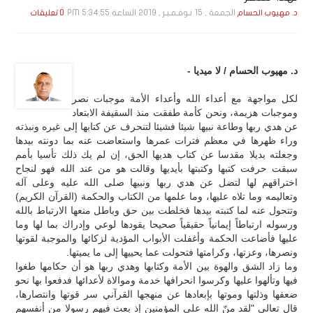
الجمعة , 15 نـوفـمـبـر , 2019 الساعة 5:34:55 PM
د. مهيوب الحسام
0 تعليقات
د. مهيوب الحسام / لا ميديا -
لكل مواجهة مع أعداء الله وأعداء الأمة موجبات نصر
وموجبات هزيمة، ونحن كأمة طفقت منذ السقيفة الابتعاد
عن هدي ربها وطاعة نبيها شيئا فشيئا لتنحرف عن كتابها إلى غيره ونبذته
وراء ظهرها في معظم فترات عمرها واستعاضت عنه بما دونته بيدها
وجعلته بديلا مقدسا عن كتاب هديها الحق، إن لم يك ذلك تأسيا بأمم
سبقت حرفت كتبها وكتبتها بأيديها وقالت هو من عند الله فهو لنجاح
اختراقهم لها لتضل عن هدي ربها ونبيها صلى الله عليه وعلى آله
وتعاليمه وما تلاه عليها، وما علمها من الكتاب والحكمة (القرآن الكريم)
وتتحول عنه لما كتبته بيدها فخلطت بين حق وباطل منعها الارتباط بالله
ورسوله ارتباطاً إيمانياً حقيقياً صحيحا يقودها لوعي وإدراك بما لها وما
عليها فأضاعت الحكمة وأغفلت الأبواب المؤدية لزكائها والموجبة لقوتها
ونصرها، وعزتها، وكرامتها فتحولت عما يحييها إلى ما يميتها.
وما زاد الشق والهوة بين الأمة وكتابها وهدي ربها هو أن حكامها طغوا
فيها وتألهوا عليها وكرسوا انحرافها خدمة وموالاة لأعدائها فدفعوا بها نحو
ضعفها وذلتها وموتها بإبعادها عن منهجها القرآني سر قوتها وانتصارها،
قال تعالى "لقد منّ الله على المؤمنين إذ بعث فيهم رسولا من أنفسهم