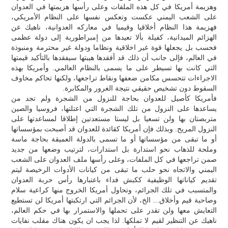
وهزيمة أمريكا في كل هذه الملفات وعلى رأسها هزيمتها في العدوان
على الشعب اليمني عكست وتعكس نفسها على النظام الأمريكي،
فهزيمة هذا النظام أخلاقيا وقيميا في معاركه العدوانية، ناهيك عن
الهزائم الميدانية، كفيلة بألا تعيدها من إمبراطورية إلى دولة عظمى
فحسب بل يجعلها قوة غير اخلاقية ونظاما ودولة غير محترمة ومنبوذة
في العالم، فإلى جانب أن ذلك قد أفقدها هيبتها سيفقدها بالتأكيد قيمتها
التي كانت بها تسيطر على ما يسمى بالنظام العالمي. وأمريكا بهذه
الاجراءات تتحسس مكامن ضعفها ونقاط تراجعها، ولكنها تحاكم مخاوف
السقوط دون تشخيص حقيقي نتيجة الغرور والمكابرة.
فأمريكا كأصيل للعدوان بحاجة للنزول من الشجرة ولم تجد من
يساعدها على النزول من تلك الشجرة التي اعتلتها، فروسيا والصين
متربصتان بها ولن تسعيا بل ليستا مستعدتين إطلاقا لمساعدتها على
النزول المريح. وبذلك فإن أمريكا كقائدة للعدوان قد أصبحت بمؤسساتها
أو ما تبقى من مؤسساتها أو ما تسمى بالدولة العميقة بحاجة ماسة
وملحة للذهاب نحو استدارة بل استدارات، لترتيب وضعها من جديد
صمن تراجعها في كل الملفات، وعلى رأسها ملف العدوان على الشعب
اليمني والاتجاه نحو حلب ما تبقى من كيانات الأدوات الرخيصة ليتم
تقديم كياناتها الوظيفية ككبش فداء باعتبارها رأس حربة العدوان
والمتسبب في تلك الجرائم، وتحاول أمريكا الخروج منها كراعية سلام
وصاحبة قيم وأخلاق... الخ، لأن الجرائم التي ارتكبتها أمريكا لن تستطيع
التعايش معها ولن تقدر على تحملها والاستمرار بها في حكم العالم،
ناهيك عن التنظير لقيم لا تملكها. لذا يجب ان يكون هناك مقلب نفايات