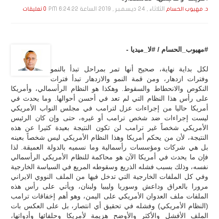
الثلاثاء , 24 ديـسـمـبـر , 2019 الساعة 6:24:22 PM
د. مهيوب الحسام
0 تعليقات
#مهيوب_الحسام / #لا_ميديا -
لكل بداية نهاية، صحيح أنها تمر بمراحل تبدأ بالنمو
وفترات ازدهار، ومن قمة النمو والازدهار تبدأ فترات
النكوص والانحطاط والسقوط. وهكذا هو النظام الرأسمالي، وأمريكا
على رأس هذا النظام التي لم تعد في أحسن أحوالها. وما يحدث في
أمريكا حاليا من إجراءات عزل لترامب في مجلس النواب الأمريكي
ليست إجراءات ضد شخص ترامب أو غيره، حتى وإن كان الرئيس
الأمريكي شخصاً غير ترامب لن تكون النتيجة بعيدة كثيرا عن هذه
النتيجة، لأن من يحكم أمريكا وهذا النظام الأمريكي ليس شخصاً بعينه
بل هي شركات ومؤسسات رأسمالية وما نسميه بالدولة العميقة. لذا
فإن ما يحدث في أمريكا الآن هو محاكمة للنظام الأمريكي الرأسمالي
نفسه، وذلك بسبب فشله الذريع وسقوطه المريع في السياسة الخارجية
وفي كل الملفات الخارجية التي تدخل فيها من الملف النووي الايراني
مرورا بالعراق وداعش وسوريا وليبيا ولبنان، ويأتي على رأس هذه
الملفات ملف العدوان الأمريكي على اليمن، وهو أهم إخفاقات ترامب
(النظام الأمريكي) وفشله في تحقيق أي انتصار، بل على العكس بات
الملف الأفشل والأكثر والأوضح هزيمة لأمريكا وحلفائها وأدواتها،