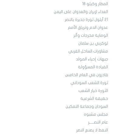
المطار وكيلو 16
العداء لإيران والعدوان على اليمن
21 أيلول ثورة جديرة بالنصر
عدوان الدم وترياق الأمم
الوصاية مخرجات وأثر
لوكربي بن سلمان
مشاورات الساحل الغربي
جبهات إحياء المولد
القيادة المسؤولة
قادرون في العام الخامس
ثورة الشعب السوداني
الثورة خيار الشعب
حقيقة الشرعية
السودان وجماعة التمكين
مجلس مشبوه
عام النصـــــر
النفط لا يصنع النصر