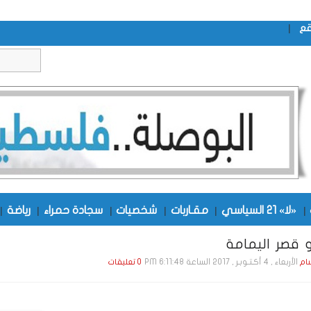
|
قع
|
«لا» 21 السياسي
|
مقـاربات
|
شخصيات
|
سجادة حمراء
|
رياضة
|
 قصر اليمامة
الأربعاء , 4 أكـتـوبـر , 2017 الساعة 6:11:48 PM
ام
0 تعليقات