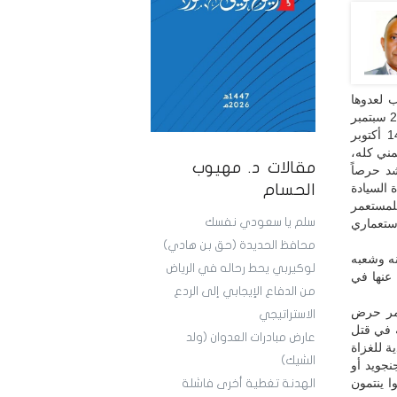
ب لعدوها
التاريخي لاستجداء العدوان ضدها، والتحالف معه للقضاء عليها، ومن كان حريصاً على ثورة 26 سبتمبر
1962م، فإنه بالتأكيد حريص على تحقيق أهدافها، وبالتالي فهو أشد حرصاً على ثورة 14 أكتوبر
مني كله،
مقالات د. مهيوب
د حرصاً
ي قامت لاستعادة السيادة
الحسام
لمستعمر
سلم يا سعودي نفسك
استعماري
محافظ الحديدة (حق بن هادي)
نه وشعبه
لوكيربي يحط رحاله في الرياض
عنها في
من الدفاع الإيجابي إلى الردع
تمر حرض
الاستراتيجي
ه في قتل
عارض مبادرات العدوان (ولد
ة للغزاة
الشيك)
نجويد أو
ا ينتمون
الهدنة تغطية أخرى فاشلة