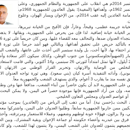
ثورة 21 سبتمبر 2014م هي انقلاب على الجمهورية والنظام الجمهوري، وعلى
ثورة 26 سبتمبر 1962م، وأهدافها (المغيبة)؛ يقول العائدون للجمهورية 1968م،
من قصر اليمامة العائدين إليه عقب 2014م، من الإخوان ويسار الهوان، وعلوج
.
خيانة جريمة عظمى، وقبحاً، وعاراً، فإن الأقبح من الخيانة تبريرها،
ر الخيانة خيانة إضافية. لذا فإن من يحرص على الجمهورية، وبقائها، لا يذه
وأكثر احتفاء بها، لأنها أخت، بل وليدة سبتمبر التي أخذت على عاتقها، والشعب الي
ار (الصهيوأنجلوسكسوني) من جنوب الوطن، وكذلك سيكون أكثر سعادة وأش
على ثورة 21 أيلول، لأنها تمثل امتداداً لثورتي 26 سبتمبر، و14 أكتوبر، والت
التخلص من الوصاية والارتهان، وتحرير القرار الوطني من الارتهان ل
وني)، وأداته التنفيذية أسرة كيان (بني سعود)، وهي ثورة تواجه العدوان ال
ارب 3 أعوام، والذي يستهدف الشعب والجمهورية معاً.
على الجمهورية لابد أن يكون حاضراً بين أبناء الشعب، مدافعاً عنها وعن وط
، وإن من أراد الجمهورية فإنها موجودة حصراً في اليمن، ولا يمكن البحث 
 أو عواصم العدوان ومجلس التعاون الخليجي.
د البحث بـ(حسن نية). أما من ذهب إلى الرياض من (العائدين) بموجب مؤ
الملكيين ممن حاربوا الجمهورية سابقاً، وطلبوا العدوان على اليمن، واشتركوا مع
، ولا يزالون، فهؤلاء خونة لوطنهم وشعبهم، وعملاء للاستعمار ومرتزقته، وأحذي
 فرق بين عبدربه وأعضاء حكومته أو جماعة الإخوان وبقية المشترك، وبين الج
جميعهم ينتمون للعدوان على الشعب اليمني، ولا ينتمون لهذا للشعب، ولو كانو