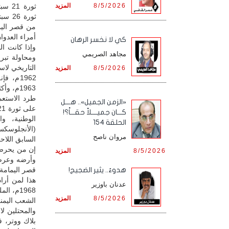
8/5/2026
المزيد
أمراء العدوان
كي لا نخسر الرهان
وإذا كانت ال
مجاهد الصريمي
ومحاولة تبري
8/5/2026
المزيد
1963م، 
طرد الاستعم
«الزمن الجميل».. هـــل
كـــان جميــــلاً حقـــاً؟!
الوطنية، و
الحلقة 154
(الأنجلوسكس
مروان ناصح
السابق اللاحق نفسه منذ ما يق
إن من يحرص 
8/5/2026
المزيد
وأرضه وعرضه
قصر اليمامة
هدوءٌ.. يثير الضجيج!
هذا لمن أرا
عدنان باوزير
1968م، 
8/5/2026
المزيد
الشعب اليمني
والمحتلين لا
بلاك ووتر، ف