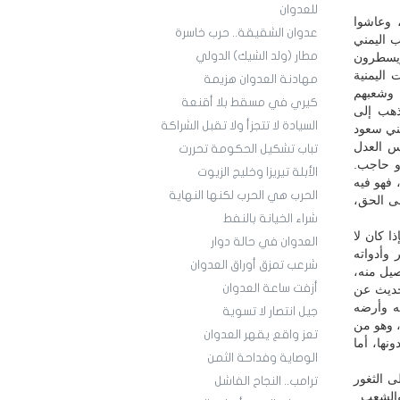
للعدوان
 وعاشوا
عدوان الشقيقة.. حرب خاسرة
ب اليمني
مطار (ولد الشيك) الدولي
ويسطرون
اليمنية
مهادنة العدوان هزيمة
م وشعبهم
كيري في مسقط بلا أقنعة
ذهب إلى
السيادة لا تتجزأ ولا تقبل الشراكة
بني سعود
س العدل
تباب تشكيل الحكومة تحررت
أو حاجب.
الأبلة تيريزا وخليج الزيوت
 فهو فيه
الحرب هي الحرب لكنها النهاية
ى الحق،
شراء الخيانة بالنفط
ا كان لا
العدوان في حالة دوار
وأدواته
شرعب تمزق أوراق العدوان
صيل منه،
أزفت ساعة العدوان
الحديث عن
نه وأرضه
جيل انتصار لا تسوية
 وهو من
تعز واقع يقهر العدوان
نها، أما
الوصاية وفداحة الثمن
ى الثغور
ترامب.. النجاح الفاشل
والشعب..