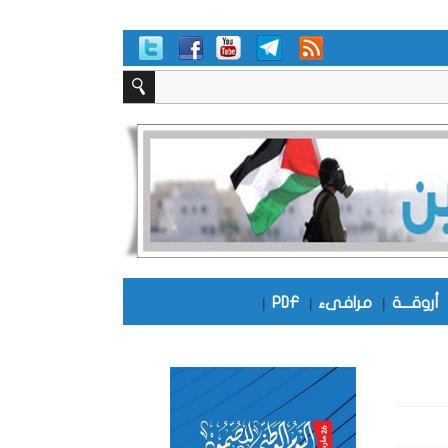
أروقـــة
|
مرافىء
|
PDF
|