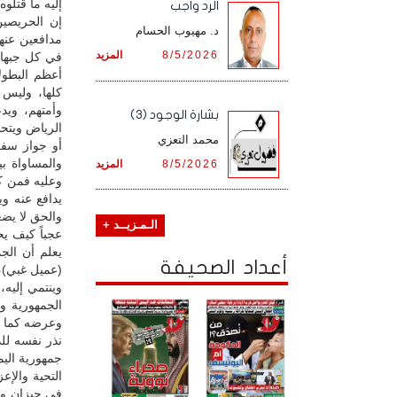
إليه ما قتلوه
الرد واجب
إن الحريصين
د. مهيوب الحسام
مدافعين عنها
8/5/2026
المزيد
في كل جبهات
أعظم البطول
كلها، وليس ج
وأمتهم، ويد
بشارة الوجود (3)
الرياض ويتحا
محمد التعزي
أو جواز سف
والمساواة ب
8/5/2026
المزيد
وعليه فمن كا
يدافع عنه و
والحق لا يض
الـمـزيــد +
عجباً كيف يح
يعلم أن الج
أعداد الصحيفة
(عميل غبي)،
وينتمي إليه، 
الجمهورية و
وعرضه كما ي
نذر نفسه للد
جمهورية الي
التحية والإع
في جيزان ون