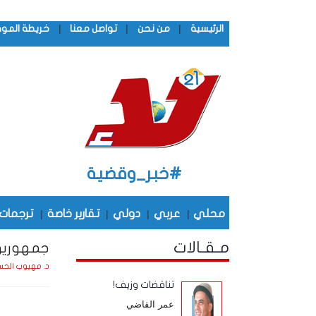
|
|
|
الرئيسية
من نحن
تواصل معنا
خريطة المو
#خبر_وقضية
محلي
|
عربي
|
دولي
|
تقارير خاصة
|
ترجمات
مـقـالات
جمهوريو
د. مهيوب الحس
تناقضات وزيف!
عمر القاضي