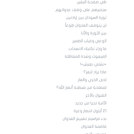
طي صفحة البشير
سنجبرهم على وقف عدوانهم
ثورة السودان بين إرادتين
لن يتوقف العدوان طوعاً
بين الثورة والأنا
الوعي وغياب الضمير
ما وراء تكتيك الانسحاب
المبعوث وشدة المماطلة
«نشتي نعيش»!
ماذا يراد لتعز؟
لحى الخزي والعار
لمصلحة من شيطنة أنصار الله؟
القبول بالآخر
الأمة تحيا من جديد
21 أيلول انتصار وعزة
بدء مراسيم تشييع العدوان
قاصمة العدوان