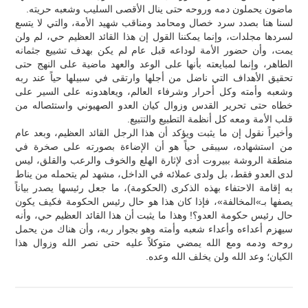
ماضون يحملون دمه وروحه حتى ينال الأقصى السليب وشعبه حريته.
لسنا هنا بصدد سرد خصال ومحامد ومناقب شهيد الأمة، والتي لا يتسع
لسردها مجلدات، وإنما يمكننا القول إن هذا القائد العظيم حي، لم ولن
يمت، وأن حضور الأمة لوداعه قبل عام لم يكن بهدف تشييع جثمانه
الطاهر، وإنما لمبايعته بأنها على الوعد والعهد ماضية على النهج حتى
تحقيق الأهداف التي ناضل من أجلها وارتقى في سبيلها حياً عند ربه
وشعبه وأمته وكل أحرار وشرفاء العالم، ويعاهدونه على السير على
خطاه حتى تحرير القدس وزوال كيان العدو الصهيوني واستئصاله من
قلب الأمة ومعه كل أنظمة التطبيع والتتبيع.
وأخيراً نقول إن ما يثبت ويؤكد أن هذا الرجل القائد العظيم، وبعد عام
من استشهاده، سيبقى حياً هو أن الإضاءة بصورته على صخرة في
منطقة الروشة ببيروت أدى لإثارة الهلع والخوف والرعب والقلق، ليس
لدى العدو فقط، بل ولدى عملائه في الداخل، مشهد لم يتحمله من يناط
به إقامة الاحتفاء بهذه الذكرى (الحكومة)، ما جعل رئيسها يصدر بياناً
يصفها بـ»المخالفة»، فإذا كان هذا هو حال رئيس الحكومة فكيف يكون
حال رئيس حكومة العدو؟! وهذا ما يثبت أن هذا القائد العظيم حي، وأنه
سيهزم أعداءه وأعداء شعبه وأمته وهو بجوار ربه، وأن هناك من يحمل
روحه ودمه ومع الله يمضي متوكلاً عليه حتى نصر الله وزوال هذا
الكيان؛ وعد الله ولن يخلف الله وعده.