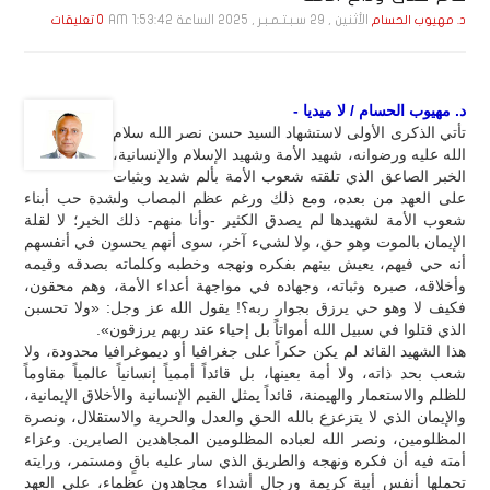
الأثنين , 29 سـبـتـمـبـر , 2025 الساعة 1:53:42 AM
د. مهيوب الحسام
0 تعليقات
د. مهيوب الحسام / لا ميديا -
تأتي الذكرى الأولى لاستشهاد السيد حسن نصر الله سلام
الله عليه ورضوانه، شهيد الأمة وشهيد الإسلام والإنسانية،
الخبر الصاعق الذي تلقته شعوب الأمة بألم شديد وبثبات
على العهد من بعده، ومع ذلك ورغم عظم المصاب ولشدة حب أبناء
شعوب الأمة لشهيدها لم يصدق الكثير -وأنا منهم- ذلك الخبر؛ لا لقلة
الإيمان بالموت وهو حق، ولا لشيء آخر، سوى أنهم يحسون في أنفسهم
أنه حي فيهم، يعيش بينهم بفكره ونهجه وخطبه وكلماته بصدقه وقيمه
وأخلاقه، صبره وثباته، وجهاده في مواجهة أعداء الأمة، وهم محقون،
فكيف لا وهو حي يرزق بجوار ربه؟! يقول الله عز وجل: «ولا تحسبن
الذي قتلوا في سبيل الله أمواتاً بل إحياء عند ربهم يرزقون».
هذا الشهيد القائد لم يكن حكراً على جغرافيا أو ديموغرافيا محدودة، ولا
شعب بحد ذاته، ولا أمة بعينها، بل قائداً أممياً إنسانياً عالمياً مقاوماً
للظلم والاستعمار والهيمنة، قائداً يمثل القيم الإنسانية والأخلاق الإيمانية،
والإيمان الذي لا يتزعزع بالله الحق والعدل والحرية والاستقلال، ونصرة
المظلومين، ونصر الله لعباده المظلومين المجاهدين الصابرين. وعزاء
أمته فيه أن فكره ونهجه والطريق الذي سار عليه باقٍ ومستمر، ورايته
تحملها أنفس أبية كريمة ورجال أشداء مجاهدون عظماء، على العهد