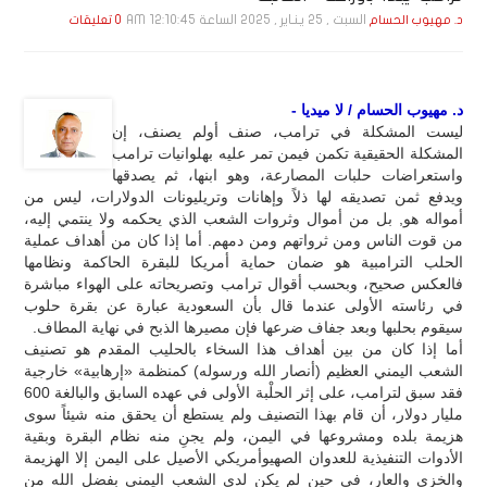
السبت , 25 يـنـاير , 2025 الساعة 12:10:45 AM
د. مهيوب الحسام
0 تعليقات
د. مهيوب الحسام / لا ميديا -
ليست المشكلة في ترامب، صنف أولم يصنف، إن
المشكلة الحقيقية تكمن فيمن تمر عليه بهلوانيات ترامب
واستعراضات حلبات المصارعة، وهو ابنها، ثم يصدقها
ويدفع ثمن تصديقه لها ذلاً وإهانات وتريليونات الدولارات، ليس من
أمواله هو, بل من أموال وثروات الشعب الذي يحكمه ولا ينتمي إليه،
من قوت الناس ومن ثرواتهم ومن دمهم. أما إذا كان من أهداف عملية
الحلب الترامبية هو ضمان حماية أمريكا للبقرة الحاكمة ونظامها
فالعكس صحيح، وبحسب أقوال ترامب وتصريحاته على الهواء مباشرة
في رئاسته الأولى عندما قال بأن السعودية عبارة عن بقرة حلوب
سيقوم بحلبها وبعد جفاف ضرعها فإن مصيرها الذبح في نهاية المطاف.
أما إذا كان من بين أهداف هذا السخاء بالحليب المقدم هو تصنيف
الشعب اليمني العظيم (أنصار الله ورسوله) كمنظمة «إرهابية» خارجية
فقد سبق لترامب، على إثر الحلْبة الأولى في عهده السابق والبالغة 600
مليار دولار، أن قام بهذا التصنيف ولم يستطع أن يحقق منه شيئاً سوى
هزيمة بلده ومشروعها في اليمن، ولم يجنِ منه نظام البقرة وبقية
الأدوات التنفيذية للعدوان الصهيوأمريكي الأصيل على اليمن إلا الهزيمة
والخزي والعار، في حين لم يكن لدى الشعب اليمني بفضل الله من