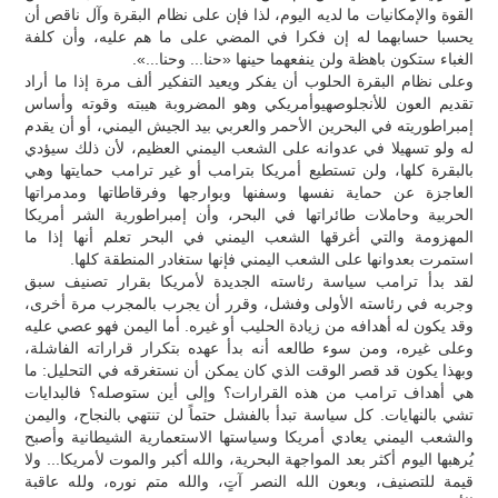
القوة والإمكانيات ما لديه اليوم، لذا فإن على نظام البقرة وآل ناقص أن
يحسبا حسابهما له إن فكرا في المضي على ما هم عليه، وأن كلفة
الغباء ستكون باهظة ولن ينفعهما حينها «حنا... وحنا...».
وعلى نظام البقرة الحلوب أن يفكر ويعيد التفكير ألف مرة إذا ما أراد
تقديم العون للأنجلوصهيوأمريكي وهو المضروبة هيبته وقوته وأساس
إمبراطوريته في البحرين الأحمر والعربي بيد الجيش اليمني، أو أن يقدم
له ولو تسهيلا في عدوانه على الشعب اليمني العظيم، لأن ذلك سيؤدي
بالبقرة كلها، ولن تستطيع أمريكا بترامب أو غير ترامب حمايتها وهي
العاجزة عن حماية نفسها وسفنها وبوارجها وفرقاطاتها ومدمراتها
الحربية وحاملات طائراتها في البحر، وأن إمبراطورية الشر أمريكا
المهزومة والتي أغرقها الشعب اليمني في البحر تعلم أنها إذا ما
استمرت بعدوانها على الشعب اليمني فإنها ستغادر المنطقة كلها.
لقد بدأ ترامب سياسة رئاسته الجديدة لأمريكا بقرار تصنيف سبق
وجربه في رئاسته الأولى وفشل، وقرر أن يجرب بالمجرب مرة أخرى،
وقد يكون له أهدافه من زيادة الحليب أو غيره. أما اليمن فهو عصي عليه
وعلى غيره، ومن سوء طالعه أنه بدأ عهده بتكرار قراراته الفاشلة،
وبهذا يكون قد قصر الوقت الذي كان يمكن أن نستغرقه في التحليل: ما
هي أهداف ترامب من هذه القرارات؟ وإلى أين ستوصله؟ فالبدايات
تشي بالنهايات. كل سياسة تبدأ بالفشل حتماً لن تنتهي بالنجاح، واليمن
والشعب اليمني يعادي أمريكا وسياستها الاستعمارية الشيطانية وأصبح
يُرهبها اليوم أكثر بعد المواجهة البحرية، والله أكبر والموت لأمريكا... ولا
قيمة للتصنيف، وبعون الله النصر آتٍ، والله متم نوره، ولله عاقبة