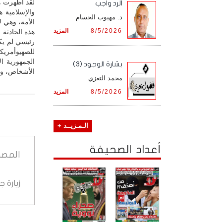
لقد أظهرت هذ
الرد واجب
والإسلامية 
د. مهيوب الحسام
الأمة، وهي ل
8/5/2026
المزيد
هذه الحادثة 
رئيسي لم يك
للصهيوأمريك
الجمهورية ال
بشارة الوجود (3)
الأشخاص، ولا 
محمد التعزي
8/5/2026
المزيد
الـمـزيــد +
أعداد الصحيفة
المصد
زيارة 