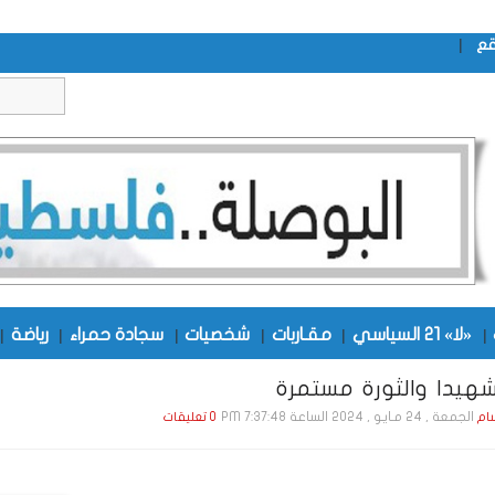
|
قع
|
«لا» 21 السياسي
|
مقـاربات
|
شخصيات
|
سجادة حمراء
|
رياضة
|
هيدا والثورة مستمرة
الجمعة , 24 مـايـو , 2024 الساعة 7:37:48 PM
ام
0 تعليقات