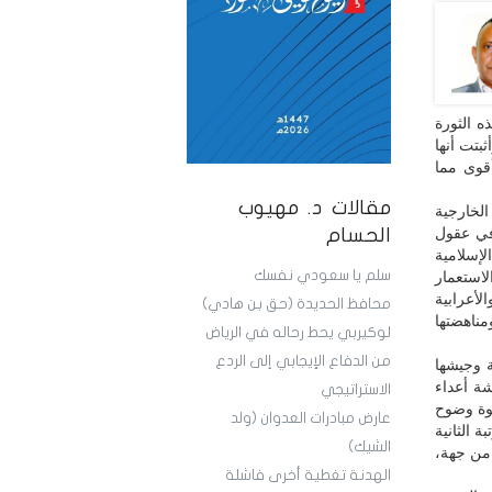
 الثورة
بتت أنها
أقوى مما
مقالات د. مهيوب
لخارجية
في عقول
الحسام
إسلامية
سلم يا سعودي نفسك
استعمار
أعرابية
محافظ الحديدة (حق بن هادي)
مناهضتها
لوكيربي يحط رحاله في الرياض
من الدفاع الإيجابي إلى الردع
ة وجيشها
ة أعداء
الاستراتيجي
قوة وضوح
عارض مبادرات العدوان (ولد
 الثانية
الشيك)
من جهة،
الهدنة تغطية أخرى فاشلة