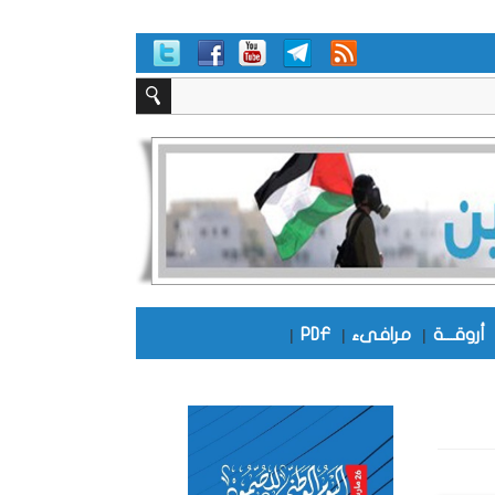
أروقـــة
|
مرافىء
|
PDF
|