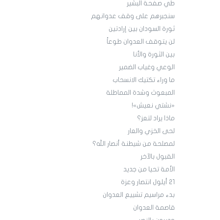
طي صفحة البشير
سنجبرهم على وقف عدوانهم
ثورة السودان بين إرادتين
لن يتوقف العدوان طوعاً
بين الثورة والأنا
الوعي وغياب الضمير
ما وراء تكتيك الانسحاب
المبعوث وشدة المماطلة
«نشتي نعيش»!
ماذا يراد لتعز؟
لحى الخزي والعار
لمصلحة من شيطنة أنصار الله؟
القبول بالآخر
الأمة تحيا من جديد
21 أيلول انتصار وعزة
بدء مراسيم تشييع العدوان
قاصمة العدوان