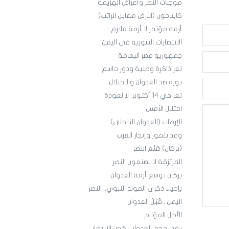
موجبات النصر وأعراض الهزيمة
كابتاجون (الأرض مقابل الراتب)
أزمة مؤتمر لا أزمة ملازم
الانتصارات السورية في اليمن
جمهوريو قصر اليمامة
تعز ذاكرة وطنية ودور حاسم
ثورة ضد العدوان والاحتلال
تعز في 14 أكتوبر: لا لعودة
احتلال الأمس
الإرهاب (العدوان الداخلي)
وعد بلفور وإنجاز العرب
(بركان) صَنَع النصر
المرتزقة لا يصنعون النصر
بركان يوسع أزمة العدوان
بإحياء ذكرى المولد النبوي.. النصر
اليمن.. قُتِلَ العدوان
الأمل المؤلـم
بقدر حجم العدوان يكون الانتصار