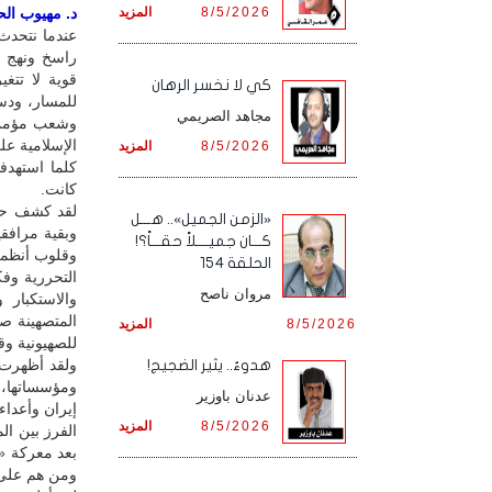
8/5/2026
المزيد
د. مهيوب الحس
عندما نتحدث 
راسخ ونهج و
قوية لا تتغ
كي لا نخسر الرهان
للمسار، ودس
مجاهد الصريمي
وشعب مؤمن م
الإسلامية عل
8/5/2026
المزيد
كلما استهدفه
كانت.
لقد كشف حاد
«الزمن الجميل».. هـــل
وبقية مرافق
كـــان جميــــلاً حقـــاً؟!
وقلوب أنظمة
الحلقة 154
التحررية وف
مروان ناصح
والاستكبار 
المتصهينة صن
8/5/2026
المزيد
للصهيونية وق
ولقد أظهرت ه
هدوءٌ.. يثير الضجيج!
ومؤسساتها، 
عدنان باوزير
إيران وأعداء
8/5/2026
المزيد
الفرز بين ال
بعد معركة 
ومن هم على 