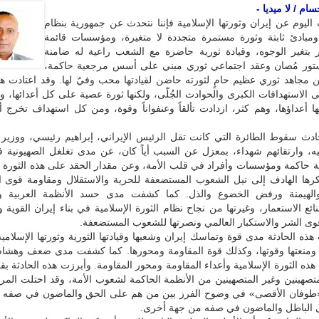
ام / لا ميديا -
اليوم عن إيران وثورتها الإسلامية فإننا نتحدث عن جمهورية بنظام
مبادئ ثابتة وثورة مستمرة متجددة لا متغيرة، ومؤسسات قائمة
ير بتغير الوجوه، وقيادة ثورية حاضرة مع الشعب راعية له ضامنة
تور مُصان وعقد اجتماعي ثوري مبني على أسس مرجعية حاكمة،
جاهد ثوري عظيم حامٍ لثورته حاضن لقيادتها محب وفيّ لها. وقد اعتادت هذه
ى الاستهدافات الكبرى والحوادث الجُلّى، ولكنها ثورة عصية على كل أعدائها، وأث
ا أعداؤها، وهم كثر، ازدادت تألقاً وعنفواناً وقوة، ومن كل استهداف تخرج 
ث سقوط الطائرة التي كانت تقل الرئيس الإيراني، إبراهيم رئيسي، ووزير ا
يه، وارتقائهم شهداء، بمعزل عن السبب أياً كان، عن مدى تغلغل الصهيونية 
 حاكمة ومؤسسات وأفراد في قلب الأمة، وعن مقدار الحقد على هذه الثورة ال
كرها الهادف إلى نيل الشعوب المستضعفة للحرية والاستقلال ومقاومة قوى ال
والهيمنة ورفض الخضوع والذل. كما كشفت مدى حسد الأنظمة العربية وال
ائع الاستعمار، وغيرتها من نجاح نظام الثورة الإسلامية في بناء إيران القوية و
وى الشر والاستكبار العالمي ونصرتها للشعوب المستضعفة.
ذه الحادثة مدى قوة وتماسك إيران وشعبها وقيادتها الثورية وثورتها الإسلامي
ومنعتها وقوتها، وكذلك قوة المقاومة ومحورها. كما كشفت مدى ضعف وهشاش
 هذه الثورة الإسلامية وأعداء المقاومة ومحور المقاومة. وأبرزت هذه الحادثة ب
متصهينين وغير المتصهينين من الأنظمة الحاكمة لشعوب الأمة، وقد احتلت المرتبة
«طوفان الأقصى» في وضوح الفرز بين من هم على الحق والماضون في صفه 
الباطل والماضون في صفه من جهة أخرى.