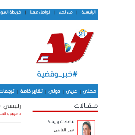
|
|
|
الرئيسية
من نحن
تواصل معنا
خريطة المو
#خبر_وقضية
محلي
|
عربي
|
دولي
|
تقارير خاصة
|
ترجمات
مـقـالات
رئيسي ش
د. مهيوب الحس
تناقضات وزيف!
عمر القاضي