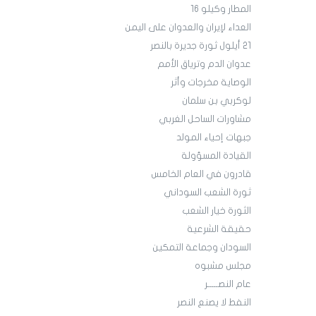
المطار وكيلو 16
العداء لإيران والعدوان على اليمن
21 أيلول ثورة جديرة بالنصر
عدوان الدم وترياق الأمم
الوصاية مخرجات وأثر
لوكربي بن سلمان
مشاورات الساحل الغربي
جبهات إحياء المولد
القيادة المسؤولة
قادرون في العام الخامس
ثورة الشعب السوداني
الثورة خيار الشعب
حقيقة الشرعية
السودان وجماعة التمكين
مجلس مشبوه
عام النصـــــر
النفط لا يصنع النصر