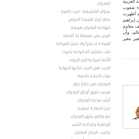
 العربية
للعدوان
اء شعوب
عدوان الشقيقة.. حرب خاسرة
قد أظهرت
مطار (ولد الشيك) الدولي
 إبراهيم
يف مقاوم
مهادنة العدوان هزيمة
لم، وأن
كيري في مسقط بلا أقنعة
ير بتغير
السيادة لا تتجزأ ولا تقبل الشراكة
تباب تشكيل الحكومة تحررت
الأبلة تيريزا وخليج الزيوت
الحرب هي الحرب لكنها النهاية
شراء الخيانة بالنفط
العدوان في حالة دوار
شرعب تمزق أوراق العدوان
أزفت ساعة العدوان
جيل انتصار لا تسوية
تعز واقع يقهر العدوان
الوصاية وفداحة الثمن
ترامب.. النجاح الفاشل