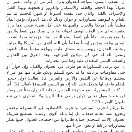
إن الشعب اليمني المواجه للعدوان يدرك أكثر من أي وقت مضى أن
عدواناً بهذا الحجم والظلم والاستكبار والغرور والعنجهية وبهذا القتل
والإسراف بالقتل والذي حدد لنفسه أسبوعاً أو شهراً للحسم لم يتم
القيام به ليتوقف بمشاورات أو حوار، وذلك لأن هذا العدوان يؤمن إيماناً
مطلقاً بأن أمريكا والغرب والصهاينة على كل شيء قدير، وما يزال
يعتقد بأنه لم يحن الوقت لوقف عدوانه ولا يزال يملك من النفط والنفوذ
ما يمنع هزيمته، ظاناً بأن النفط يصنع النصر، وهنا هزيمته، بينما الشعب
اليمني يواجه ويؤمن إيماناً مطلقاً بأن الله أقوى من أمريكا والصهاينة
وتحالف العدوان، ويؤمن بأنه معتدى عليه، ويواجه مؤمناً بعدالة قضيته
وبنصر الله له في كل ميادين المواجهة، وهذا الفرق بين العدوان
والشعب اليمني المعتدى عليه وهنا سر انتصاراته.
إن من يرعى المشاورات هو طرف في العدوان والقتل. وإن حواراً أو
حتى مفاوضات برعايته ما لم يجنح للسلم ويكن طرفاً فيها هو أمر لا
يستقيم ودفاعنا عن النفس والأرض والعرض قال تعالى: (وإن جنحوا
للسّلم فاجنح لها وتوكل على الله إنه هو السميع العليم) [الأنفال: 61]. أما
إذا كانت المشاورات مع مرتزقة العدوان برعاية العدوان بحثاً عن رضاه
فهو عبث؛ يقول تعالى: (ولن ترضى عنك اليهود ولا النصارى حتى تتبع
ملتهم) [البقرة: 120].
إننا ورغم الحرب المباشرة والحرب الاقتصادية غير المسبوقة وحصار
وتجويع لسنا بحالة ضعف، بل إننا بالله أقوى، وعندما تستطيع شريكة
العدوان (الأمم المتحدة) حماية طائراتها من اختطاف العدوان حينها نفكر
بمشاورات ترعاها أو تكون جزءاً منها.
التحية للشعب اليمني المواجه للعدوان الذي يعول على الله وعلى