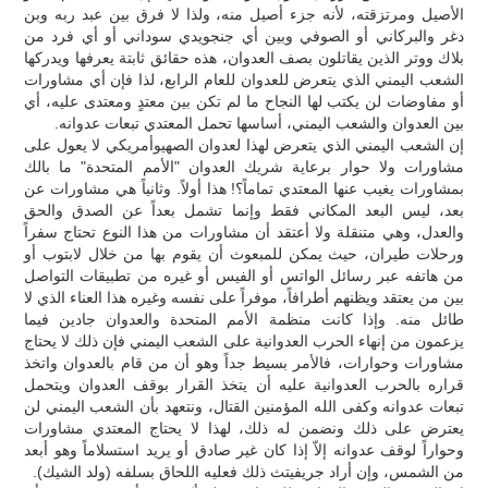
الأصيل ومرتزقته، لأنه جزء أصيل منه، ولذا لا فرق بين عبد ربه وبن
دغر والبركاني أو الصوفي وبين أي جنجويدي سوداني أو أي فرد من
بلاك ووتر الذين يقاتلون بصف العدوان، هذه حقائق ثابتة يعرفها ويدركها
الشعب اليمني الذي يتعرض للعدوان للعام الرابع، لذا فإن أي مشاورات
أو مفاوضات لن يكتب لها النجاح ما لم تكن بين معتدٍ ومعتدى عليه، أي
بين العدوان والشعب اليمني، أساسها تحمل المعتدي تبعات عدوانه.
إن الشعب اليمني الذي يتعرض لهذا لعدوان الصهيوأمريكي لا يعول على
مشاورات ولا حوار برعاية شريك العدوان "الأمم المتحدة" ما بالك
بمشاورات يغيب عنها المعتدي تماماً؟! هذا أولاً. وثانياً هي مشاورات عن
بعد، ليس البعد المكاني فقط وإنما تشمل بعداً عن الصدق والحق
والعدل، وهي متنقلة ولا أعتقد أن مشاورات من هذا النوع تحتاج سفراً
ورحلات طيران، حيث يمكن للمبعوث أن يقوم بها من خلال لابتوب أو
من هاتفه عبر رسائل الواتس أو الفيس أو غيره من تطبيقات التواصل
بين من يعتقد ويظنهم أطرافاً، موفراً على نفسه وغيره هذا العناء الذي لا
طائل منه. وإذا كانت منظمة الأمم المتحدة والعدوان جادين فيما
يزعمون من إنهاء الحرب العدوانية على الشعب اليمني فإن ذلك لا يحتاج
مشاورات وحوارات، فالأمر بسيط جداً وهو أن من قام بالعدوان واتخذ
قراره بالحرب العدوانية عليه أن يتخذ القرار بوقف العدوان ويتحمل
تبعات عدوانه وكفى الله المؤمنين القتال، ونتعهد بأن الشعب اليمني لن
يعترض على ذلك ونضمن له ذلك، لهذا لا يحتاج المعتدي مشاورات
وحواراً لوقف عدوانه إلاّ إذا كان غير صادق أو يريد استسلاماً وهو أبعد
من الشمس، وإن أراد جريفيتث ذلك فعليه اللحاق بسلفه (ولد الشيك).