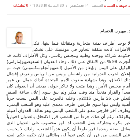
الجمعة , 14 سـبـتـمـبـر , 2018 الساعة 6:23:10 PM
د. مهيوب الحسام
0 تعليقات
د. مهيوب الحسام
لا يوجد أطراف يمنية متحاربة ومتقاتلة فيما بينها، فكل
الأطراف كانت متفقة تتحاور في موفنبيك على تشكيل
حكومة شراكة ووحدة وطنية ومجلس رئاسي، وكل الأطراف كانت قد
أنجزت 99 % من الاتفاق على ذلك، وجاء العدوان (السعوصهيوإماراتي)
الوكيل على اليمن وبإيعاز من الأصيل (الصهيوأنجلوسكسوني) حيث تم
إعلان الحرب العدوانية من واشنطن وليس من الرياض وبغرض إفشال
ذلك الاتفاق، وهذا بشهادة مبعوث الأمم المتحدة آنذاك جمال بن عمر
أمام مجلس الأمن، وهذا مثبت ولا تناكر حوله، بمعنى أن العدوان كان
معداً والقرار متخذاً منذ وقت مبكر ولم يبق سوى إعلان ساعة الصفر
لتعلن في 26 مارس 2015م، وعليه فالحرب على اليمن ليست حرباً
أهلية وليس فيها سوى طرفين: طرف معتدى عليه وهو الشعب اليمني،
وطرف آخر خارجي معتدٍ على الشعب اليمني وهو تحالف العدوان أصيله
والوكلاء، رغم أن هناك جزءاً من الشعب قرر الالتحاق بالعدوان اختيارياً
غير مكره وشاركه بقتل الشعب لذا فهو محسوب على العدوان الذي
يقاتل بصفه وبعدما قرر طوعاً أن يكون عدواً للشعب، ولذلك لا يحسب
على الشعب من قرر أن يكون عدواً له، وبالتالي فإن حكمه حكم العدو