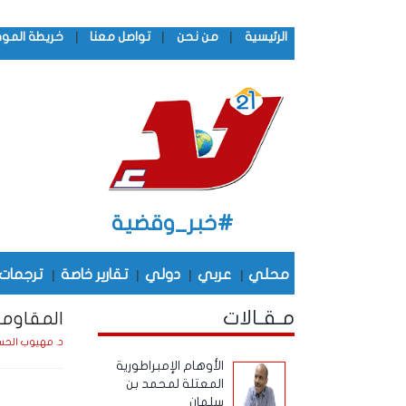
|
|
|
الرئيسية
من نحن
تواصل معنا
خريطة المو
#خبر_وقضية
محلي
|
عربي
|
دولي
|
تقارير خاصة
|
ترجمات
مـقـالات
المقاوم
د. مهيوب الحس
الأوهام الإمبراطورية
المعتلة لمحمد بن
سلمان