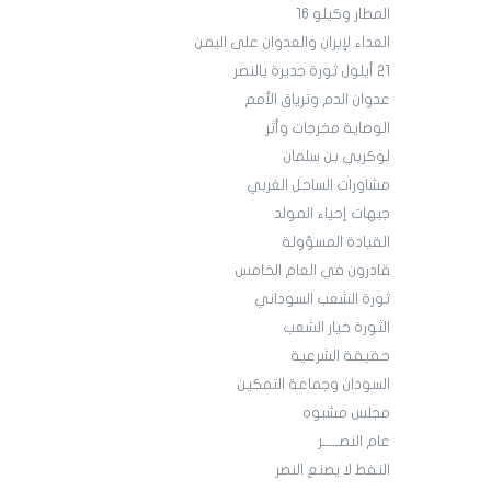
المطار وكيلو 16
العداء لإيران والعدوان على اليمن
21 أيلول ثورة جديرة بالنصر
عدوان الدم وترياق الأمم
الوصاية مخرجات وأثر
لوكربي بن سلمان
مشاورات الساحل الغربي
جبهات إحياء المولد
القيادة المسؤولة
قادرون في العام الخامس
ثورة الشعب السوداني
الثورة خيار الشعب
حقيقة الشرعية
السودان وجماعة التمكين
مجلس مشبوه
عام النصـــــر
النفط لا يصنع النصر