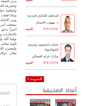
يدمر الضفة ا
ولمعرفة الح
واتفاقية «و
وماذا فعلت «
التحالف الثلاثي الجديد!
ومن الإجابات
د. مهيوب الحسام
سقطت أمريكا 
8/9/2026
المزيد
أخيراً: ندعو
بالإنجازات وا
تولينا الله 
اليوم تتجلى 
دلالات التصعيد ومسار
ولينصرن الل
المواجهة
تعالى: «وكان 
مبارك حزام العسالي
8/9/2026
المزيد
الـمـزيــد +
أعداد الصحيفة
المصد