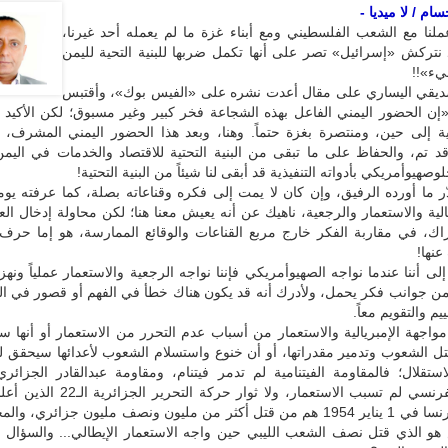
ام / لا ميديا -
لنا مع الشعب الفلسطيني ومع أبناء غزة ما لم يعمله أحد غيرنا،
 نتركش «إسرائيل» تصر على أنها تكمل ضربها للبنية التحية لليمن
يء»!!
يقي اليساري على مقال أعدت نشره على «الفيس بوك»، وأقتبس
إن الحضور اليمني الفاعل بهذه الشجاعة فخر كبير وغير مسبوق؛ لكن الأكيد ل
ية إلى حين، ومنتصرة بغزة حتماً. وهنا، وبعد هذا الحضور اليمني المشرف، 
 قد تم، والحفاظ على ما تبقى من البنية التحتية للاقتصاد والخدمات في اليمن
لوصهيوأمريكي بأدواته التنفيذية قد أبقى لنا شيئاً من البنية التحتية!
قدّر ما أورده الرفيق، وإن كان لا يمت إلى فكره وقناعاته بصلة، كما عرفته يوماً
الية والاستعمار والرجعية، ناهيك عن أنه يعيش معنا هنا؛ لكن محاولة إدخال العقل
راك، في مقاربة الفكر خارج مربع القناعات والوقائع الممارسة، هو إما حرف
عنها!
إلى أننا عندما نواجه الصهيوأمريكي فإننا نواجه الرجعية والاستعمار عملياً ونهز
 جوانب فكر يحمل، ولأدرك أنه قد يكون هناك خطأ في الفهم أو قصور في ال
م والتقويم معاً.
واجهة الإمبريالية والاستعمار من أسباب عدم التحرر من الاستعمار أو أنها س
ل الشعوب وتدمير مقدراتها، أو أن خنوع واستسلام الشعوب لأعدائها سيحقق له
استقلال؛ فالمقاومة الفيتنامية لم تدمر فيتنام، ومقاومة عبدالقادر الجزائر
للاستعمار الفرنسي لم تسبب الاستعمار، ولا ثوار حركة
بالنار على فرنسا في 1 يناير 1954 هم من قتل أكثر من مليون ونصف مليون جزائري، 
 هو الذي قتل نصف الشعب الليبي حين واجه الاستعمار الإيطالي... والسؤال أ