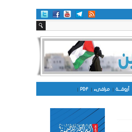
أروقـــة
|
مرافىء
|
PDF
|