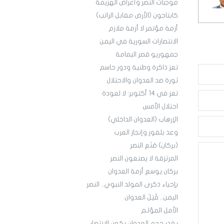
موجبات النصر وأعراض الهزيمة
كابتاجون (الأرض مقابل الراتب)
أزمة مؤتمر لا أزمة ملازم
الانتصارات السورية في اليمن
جمهوريو قصر اليمامة
تعز ذاكرة وطنية ودور حاسم
ثورة ضد العدوان والاحتلال
تعز في 14 أكتوبر: لا لعودة
احتلال الأمس
الإرهاب (العدوان الداخلي)
وعد بلفور وإنجاز العرب
(بركان) صَنَع النصر
المرتزقة لا يصنعون النصر
بركان يوسع أزمة العدوان
بإحياء ذكرى المولد النبوي.. النصر
اليمن.. قُتِلَ العدوان
الأمل المؤلـم
بقدر حجم العدوان يكون الانتصار