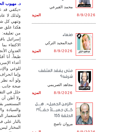
د. مهيوب الحس
محمد القيرعي
«يكفي قد عم
8/9/2026
المزيد
ولذلك لا عاد
وتنهي كل ش
هكذا علق صد
من تعليقه: «
صنعاء
إسرائيل باق
عبدالمجيد التركي
الاكتفاء بما
العدوان الأنج
8/9/2026
المزيد
طبعاً، أنا أ
أعداء الإمبري
للوعي والإد
متى يفقد المثقف
وإما انحراف 
شرفه؟
ولو أنه نظر 
مجاهد الصريمي
صحة جانب من
خلل في التقيي
8/9/2026
المزيد
ولا أظن أن م
المستعمر بقت
«الزمن الجميل».. هـــل
والسيادة وال
كـــان جميــــلاً حقـــاً؟!
الحلقة 155
مروان ناصح
المختار ليس
8/9/2026
المزيد