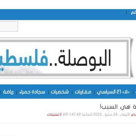
|
قع
|
«لا» 21 السياسي
|
مقـاربات
|
شخصيات
|
سجادة حمراء
|
رياضة
|
ة هي السبب!
الأربعاء , 28 مـايـو , 2025 الساعة 1:47:48 AM
ام
0 تعليقات