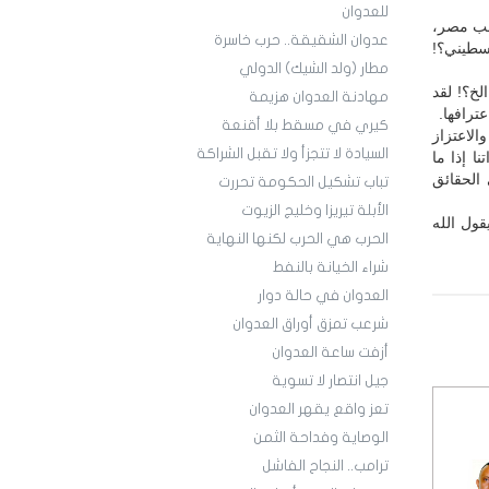
للعدوان
شعب مصر،
عدوان الشقيقة.. حرب خاسرة
سطيني؟!
مطار (ولد الشيك) الدولي
لخ؟! لقد
مهادنة العدوان هزيمة
ترافها.
كيري في مسقط بلا أقنعة
الاعتزاز
السيادة لا تتجزأ ولا تقبل الشراكة
نا إذا ما
 الحقائق
تباب تشكيل الحكومة تحررت
الأبلة تيريزا وخليج الزيوت
قول الله
الحرب هي الحرب لكنها النهاية
شراء الخيانة بالنفط
العدوان في حالة دوار
شرعب تمزق أوراق العدوان
أزفت ساعة العدوان
جيل انتصار لا تسوية
تعز واقع يقهر العدوان
الوصاية وفداحة الثمن
ترامب.. النجاح الفاشل