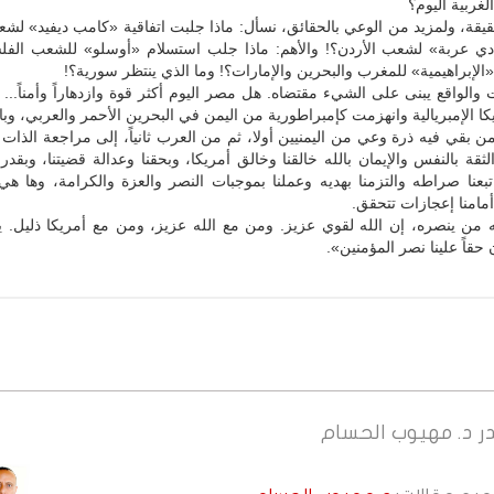
لغربية اليوم؟
قيقة، ولمزيد من الوعي بالحقائق، نسأل: ماذا جلبت اتفاقية «كامب ديفيد» ل
ادي عربة» لشعب الأردن؟! والأهم: ماذا جلب استسلام «أوسلو» للشعب الفل
الإبراهيمية» للمغرب والبحرين والإمارات؟! وما الذي ينتظر سورية؟!
 والواقع يبنى على الشيء مقتضاه. هل مصر اليوم أكثر قوة وازدهاراً وأمناً... ا
الإمبريالية وانهزمت كإمبراطورية من اليمن في البحرين الأحمر والعربي، وباع
 من بقي فيه ذرة وعي من اليمنيين أولا، ثم من العرب ثانياً، إلى مراجعة الذات و
لثقة بالنفس والإيمان بالله خالقنا وخالق أمريكا، وبحقنا وعدالة قضيتنا، وبقدرات
واتبعنا صراطه والتزمنا بهديه وعملنا بموجبات النصر والعزة والكرامة، وها هي
أمامنا إعجازات تتحقق.
ه من ينصره، إن الله لقوي عزيز. ومن مع الله عزيز، ومن مع أمريكا ذليل. ي
حقاً علينا نصر المؤمنين».
ر
د. مهيوب الحسام