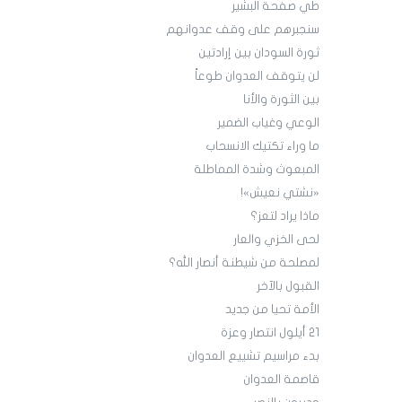
طي صفحة البشير
سنجبرهم على وقف عدوانهم
ثورة السودان بين إرادتين
لن يتوقف العدوان طوعاً
بين الثورة والأنا
الوعي وغياب الضمير
ما وراء تكتيك الانسحاب
المبعوث وشدة المماطلة
«نشتي نعيش»!
ماذا يراد لتعز؟
لحى الخزي والعار
لمصلحة من شيطنة أنصار الله؟
القبول بالآخر
الأمة تحيا من جديد
21 أيلول انتصار وعزة
بدء مراسيم تشييع العدوان
قاصمة العدوان