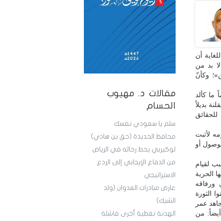
لغاية أن
لا بد من
»؛ وكأنّ
مقالات د. مهيوب
 ما كألد
نة بديلاً
الحسام
 للحقائق
سلم يا سعودي نفسك
مه لأثبت
محافظ الحديدة (حق بن هادي)
وصول أو
لوكيربي يحط رحاله في الرياض
من الدفاع الإيجابي إلى الردع
بب لقيام
ا الحرية
الاستراتيجي
ي ورفاقه
عارض مبادرات العدوان (ولد
 التحرير الجزائرية الـ22 الذين أعلنوا الثورة
الشيك)
والمجاهد عمر
يضاً: من
الهدنة تغطية أخرى فاشلة