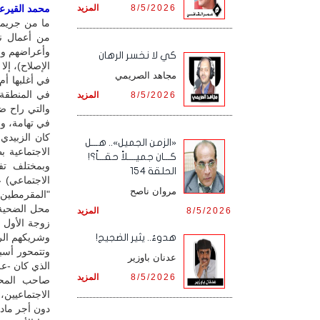
8/5/2026
المزيد
محمد القيرعي 
ما من جريمة
من أعمال ن
وأعراضهم ومم
كي لا نخسر الرهان
الإصلاح)، إل
مجاهد الصريمي
في أغلبها أ
في المنطقة 
8/5/2026
المزيد
والتي راح ضح
في تهامة، وا
كان الزبيدي
«الزمن الجميل».. هـــل
الاجتماعية 
كـــان جميــــلاً حقـــاً؟!
وبمختلف تف
الحلقة 154
الاجتماعي) 
مروان ناصح
"المقرمطين"
محل الضحية 
8/5/2026
المزيد
زوجة الأول 
وشريكهم الرا
هدوءٌ.. يثير الضجيج!
وتتمحور أسب
عدنان باوزير
الذي كان -عل
8/5/2026
المزيد
صاحب المحل
الاجتماعيين
دون أجر ماد