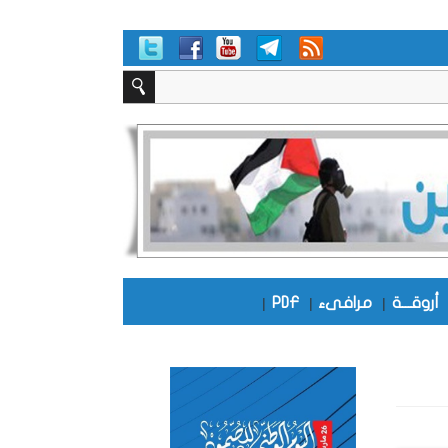
أروقـــة
|
مرافىء
|
PDF
|