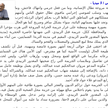
/ لا ميديا -
 مروعة تطال الإنسانية، وما من فعل جرمي وانتهاك فاحش، وما
هب وسلب لصوصي إجرامي مافيوي تطال حقوق الناس وأمنهم
تلكاتهم في المناطق التي ابتلاها الرب بحكم إخوان الرذيلة (حزب
ا وتجد عليها بصماتهم البائنة، سواء بشكل سافر وصريح كما هو الحال
م بصورة مبهمة ومبطنة على غرار جريمة الحرابة المروعة التي هزت مؤخرا الر
والمحافظة ككل، جريمة قتل الزبيدي، التي شهدتها حاضرة الحجرية (مدينة ا
يتها المغدور قاسم الزبيدي، المقيم في مدينة التربة/ الشمايتين، من أبناء مدي
لذي يملك محلا لبيع الشيش والمعسلات والفحم والتمباك.
 قد اختفى قبل حوالى أربعة أشهر بصورة غامضة ومبهمة، قبل أن تكشف ا
بطبيعة الحال (وليست الأمنية كما هو مفترض، كون الأمن هناك في الشمايتي
رعاته مكرسا في الواقع لقمع وسحل ونهب وإرهاب الناس، وليس لخدم
عن تفاصيل وملابسات الجريمة التي راح ضحيتها المغدور الزبيدي على يد ع
 مكونة المدعو مروان عبدالحكيم عبده عبدالله، والذي يعمل بوظيفة عامل مب
ذاته، بالإضافة إلى شقيقه شهاب عبدالحكيم عبده عبدالله، وبالشراكة أيضا 
(مروان) ويدعى زياد عبده محمد حسن، والذي يعمل صف ضابط بإدارة أمن الش
بع المدعو علاء جواد قائد أحمد.
اب الجريمة حول تراكم الديون والعجز المالي بصورة طاغية على المتهم الأو
ى ما يبدو- يقوم باختلاس مبالغ مهولة من خزينة محل الضحية الذي يعمل فيه، 
، المغدور قاسم الزبيدي، على إلزامه وعبر تدخل بعض الوسطاء وال
، والذين سنأتي على ذكرهم لاحقا، بضرورة سداد ما عليه من أموال للمحل عب
ي.