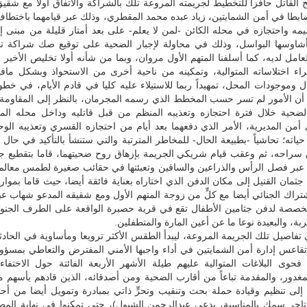
ح القاتل حافزا للتخطيط لجريمته المروعة تلك بالشراكة والاتفاق أولا مع شقي
ابطا في أمن الشمايتين، زياد عبده محمد المقطري، وذلك عبر قيامهما باختطا
يمه واحتجازه في محله الكائن -لمن لا يعلم- على بعد أمتار قليلة من مبنى إ
أشاوسها البواسل، وذلك في محاولة لإجبار الضحية على توقيع صك شراكة تج
امل لديه، كما أسلفنا المتهم الأول مروان، وبما من شأنه أولا تخليص الأخير 
راء اختلاساته المتوالية، وتمكينه من ناحية أخرى من الاستحواذ وبشكل ماف
موجودات المحل، تمهيداً ربما للاستيلاء عليه كليا في قادم الأيام، في خطو
ا أن الأمور لم تسر حسب المخطط الذي رسمه المجرمان، بالنظر إلى المقاومة
 الضحية خلال فترة احتجازه وتعذيبه المنظم من قبل قاتليه وداخل محله الم
 أمن المديرية، الأمر الذي دفعهما بعد أيام من احتجازه القسري وتعذيبه ال
حياته؛ تحاشياً -بطبيعة الحال- للمخاطر المترتبة والتي ستنشأ بالتأكيد في حال كا
ق سراحه، ثم وعقب قيام شريكي الجريمة بإزهاق روح ضحيتهما، قاما بتقطيع ج
 عبر فصل الرأس والذراعين والساقين وتعبئتها في حقائب صغيرة لطمس معالم 
ثمان القتيل إلى مكان الدفن الذي اختاراه بعناية فائقة أيضا، حيث قاما بموارا
شتراك الجنائي أيضا مع كلٍّ من زوجة المتهم الأول ومع شقيقه المدعو شهاب عب
صصة لدفن جثامين الأطفال تقع في قرية حصبرة الواقعة على الطرف الجنوبي
بة، والبعيدة نوعا ما عن أعين المارة والمتطفلين.
ي تفاصيل تلك الجريمة المروعة، ليبدأ الطقس الأكثر ترويعا ومأساوية في الحادثة
قاعس إدارة أمن الشمايتين في أداء واجبها الأمني المفترض والتعاطي بمسؤول
 فحوى البلاغات المتوالية عليهم طيلة الأشهر الأربعة الفائتة حول الاختفا
مغدور، والمقدمة تباعاً من أقارب الضحية ومن أصدقائه، الذين قادهم يأسهم 
إلى تنظيم وقيادة حملة بحث وتنقيب وتحرٍّ ذاتي بمبادرة وتمويل أيضا من أح
 تاجر سمك بالمناسبة، يدعى عبدالرحمن الشيول)، حتى تمكنوا في نهاية المط