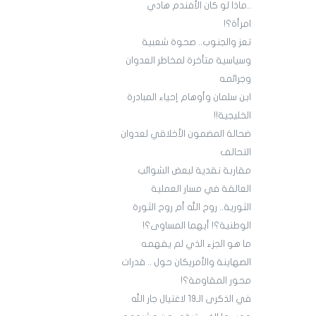
..ماذا لو كان الأفندم هادي
امرأة؟!
تعز والجنوب.. صحوة شعبية
وسياسية متأخرة لمخاطر العدوان
وجرائمه
ابن سلمان وأوهام إحياء المبادرة
الخليجية!!
ضحالة المضمون الأخلاقي لعدوان
التحالف
مقاربة نقدية لبعض الشوائب
العالقة في مسار العملية
الثورية.. روح الله أم روح الثورة
الوطنية؟! أيهما المساوى؟!
ما هو الجزء الذي لم يفهمه
الصهاينة والأمريكان حول .. قدرات
محور المقاومة؟!
في الذكرى الـ19 لاغتيال جار الله