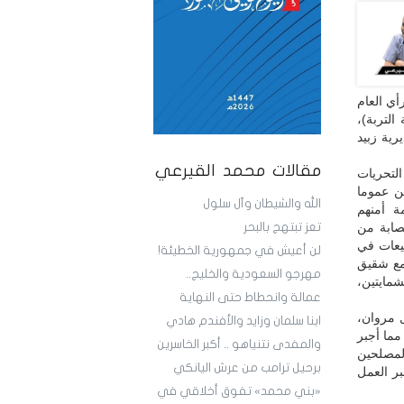
أي العام
لتربة)،
رية زبيد
مقالات محمد القيرعي
لتحريات
ن عموما
الله والشيطان وآل سلول
ة أمنهم
صابة من
تعز تبتهج بالبحر
يعات في
لن أعيش في جمهورية الخطيئة!
مع شقيق
مهرجو السعودية والخليج..
مايتين،
عمالة وانحطاط حتى النهاية
ل مروان،
ابنا سلمان وزايد والأفندم هادي
مما أجبر
والمفدى نتنياهو .. أكبر الخاسرين
مصلحين
برحيل ترامب من عرش اليانكي
ر العمل
«بني محمد» تفوق أخلاقي في