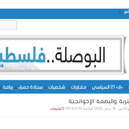
|
قع
|
«لا» 21 السياسي
|
مقـاربات
|
شخصيات
|
سجادة حمراء
|
رياضة
|
تربة والبصمة الإخوانجية
الأثنين , 16 يـنـاير , 2023 الساعة 6:37:39 PM
0 تعليقات