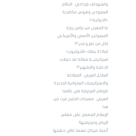
واستهداف قرداحي.. النظام
السعودي وهوس مكافحة
«الحوثية»!
ما المغزى من تزامن زيارة
المبعوثين الأممي والأمريكـي
لكل من تعز وعدن؟!
لماذا لا يملك «الحوثيون»
استراتيجيــة فعالة ضد حملات
الدعاية والتشهير؟!
الساحل الغربي.. المعادلة
والاستراتيجيات العدوانية الجديدة
طوفان المرتزقة في عالمنا
العربي.. مشيخات الخليج مرت من
هنا
الإسلام المفصل على مقاس
الرياض ومرتزقتها!
أنجيلا ميركل تستعد لطي حقبتها