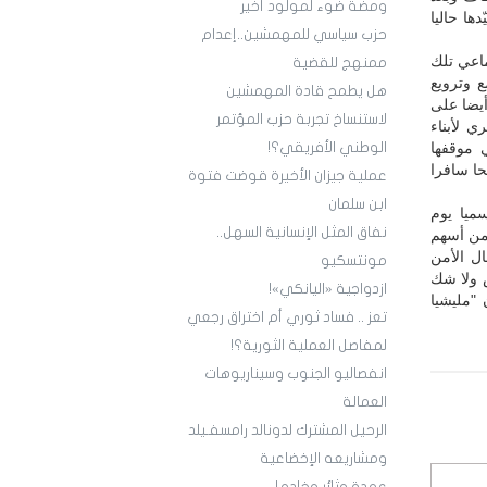
ومضة ضوء لمولود أخير
ها حاليا
حزب سياسي للمهمشين..إعدام
اعي تلك
ممنهج للقضية
 وترويع
هل يطمح قادة المهمشين
أيضا على
لاستنساخ تجربة حزب المؤتمر
ي لأبناء
 موقفها
الوطني الأفريقي؟!
ا سافرا
عملية جيزان الأخيرة قوضت فتوة
ابن سلمان
ميا يوم
نفاق المثل الإنسانية السهل..
عمن أسهم
ل الأمن
مونتسكيو
ض ولا شك
ازدواجية «اليانكي»!
"مليشيا
تعز .. فساد ثوري أم اختراق رجعي
لمفاصل العملية الثورية؟!
انفصاليو الجنوب وسيناريوهات
العمالة
الرحيل المشترك لدونالد رامسفـيلد
ومشاريعه الإخضاعية