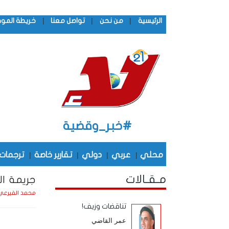
|
|
|
الرئيسية
من نحن
تواصل معنا
خريطة المو
#خبر_وقضية
محلي
|
عربي
|
دولي
|
تقارير خاصة
|
ترجمات
مـقـالات
جريمة ال
محمد القيرعي
تناقضات وزيف!
عمر القاضي