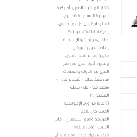
عمدة وثائر وخادم!
خفايا الهستيريا الصهيوأمريكية
أوروبية المسعورة ضد إيران
لسنا بحاجة إلى حزب وإنما إلى
إجابة:لماذا تستعبدوننا؟!
«طالبان» وإمارتها الإسلامية..
إعـادة تـدويـر أمريكي
ما بين إعدام قتلة الأغبري
ومجزرة أسرة الحرق في تعز..
الفرق بين الدولة والعصابات
هل فعلاً يملك «الأفندم هادي»
سلطة حتى على بلاطه
الفندقي؟!
3١ عاما من ورم الإخوانجية
الخبيث في بلادنا
المرتزقة والبرع السبتمبري .. مات
الشعب.. عاش قاتلوه
متى سـيدرك هادي ومرتزقته أن