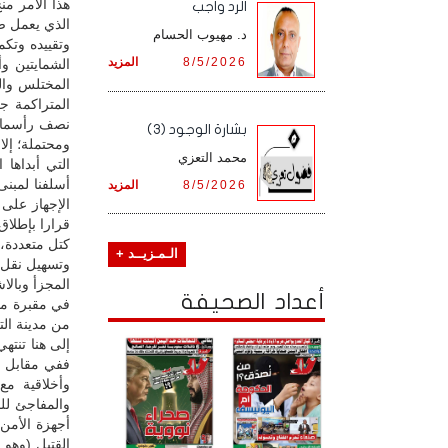
هذا الأمر من
الرد واجب
الذي يعمل ض
د. مهيوب الحسام
وتقييده وتكم
8/5/2026
المزيد
الشمايتين و
المختلس والع
المتراكمة ج
نصف رأسمال و
بشارة الوجود (3)
ومحتملة؛ إل
محمد التعزي
التي أبداها
أسلفنا لمبنى
8/5/2026
المزيد
الإجهاز على 
قرارا بإطلا
كتل متعددة،
الـمـزيــد +
وتسهيل نقل ج
المجزأ وبالا
أعداد الصحيفة
في مقبرة مخ
من مدينة التر
إلى هنا تنته
ففي مقابل ت
وأخلاقية مع
والمفاجئ لل
أجهزة الأمن 
القتيل (وهو