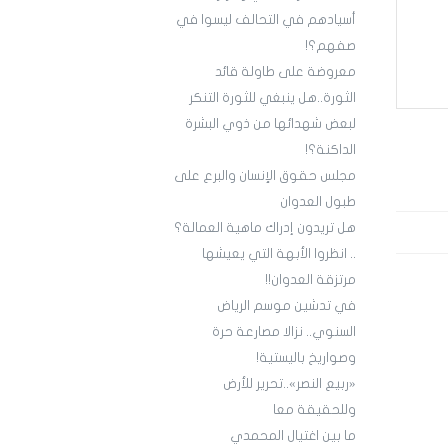
أسيادهم في التحالف ليسوا في
صفهم؟!
معروضة على طاولة قائد
الثورة..هل ينبغي للثورة التنكر
لبعض شهدائها من ذوي البشرة
الداكنة؟!
مجلس حقوق الإنسان والبرع على
طبول العدوان
هل تريدون إدراك ماهية العمالة؟
.. انظروا الأبهة التي يعيشها
مرتزقة العدوان!!
في تدشين موسم الرياض
السنوي.. نزالا مصارعة حرة
وصواريخ باليستية!
«ربيع النصر»..تحرير للأرض
وللحقيقة معا
ما بين اغتيال المحمدي