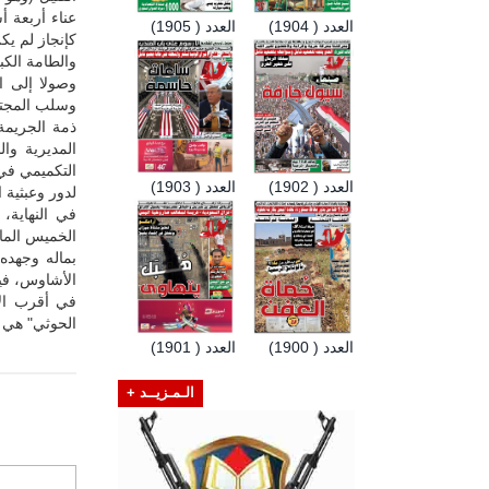
عناء أربعة أ
العدد ( 1904)
العدد ( 1905)
كإنجاز لم يكن
والطامة الك
وصولا إلى ا
وسلب المجتم
ذمة الجريمة
المديرية وا
التكميمي في
العدد ( 1902)
العدد ( 1903)
لدور وعبثية 
في النهاية،
الخميس الما
بماله وجهد
الأشاوس، فيم
في أقرب الآ
الحوثي" هي 
العدد ( 1900)
العدد ( 1901)
الـمـزيــد +