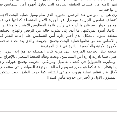
شهر كاملة من اكتشاف الحقيقة الصادمة التي تحاول أجهزة أمن الشمايتين تفيّد
 لها فيه يد.
برى هي أن المواطن عبد الرحمن الشيول، الذي نظم ومول عملية البحث الاجتم
كتشاف تفاصيل الجريمة وبمعزل عن أجهزة الأمن المنشغلة كعادتها في قمع
ع من حولها، سرعان ما أدرج في رأس قائمة المطلوبين الأمنيين والمعتقلين 
 ذاتها، أسوة بمرتكبيها، ما أدى إلى نشوب حالة من الرفض والهياج الجماهير
لمنطقة عموما بالشكل الذي أجبر إدارة أمن الشمايتين على إعادة النظر في
 الأساس ضد من نظموا عملية البحث وفضح الجريمة، والذي يعد بحد ذاته فضح
الأجهزة الأمنية والحكومية الدائرة في فلك المرتزقة.
 ضحية تلك الجريمة المروعة التي هزت كيان المنطقة تم مواراته الثرى رس
ضي، فيما بادرت إدارة أمن الشمايتين، وتحت وطأة الضغط الشعبي، بالإفراج 
ه ومثابرته (الشيول) في كشف تفاصيل ومرتكبي الجريمة وفضح عورات رجا
ا ينتظر القتلة كما هو مقرر تقديمهم لعدالة المرتزقة العمياء، والتي ستتمخ
جال عن تنظيم عملية هروب جماعي للقتلة، كما جرت العادة، حيث ستكون 
المسؤول الأول والأخير عن حدوث مآسٍ كتلك!!