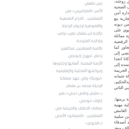
ق زوجته،
زمن جاهلي
ف الضحية
الأمن «الماركييزي» في
دارة أمن
ارية مع
الشمايتين .. الذراع القمعية
من ديونه
واللصوصية لإخوان الرذيلة
يوي على
جائحة ابن سلمان تضرب ترامب
ة مماثلة
وإدارته المترنحة
 الرفضية
جاور كما
طاغية الشمايتين عبدالعزيز
وحشي إلى
ردمان..مهرج إخونجي
نا اتخذا
الأزمة اليمنية..أسبابها وجذورها
سده إلى
الجريمة
وبواعثها المحلية والإقليمية
ة جثمانه
«ترويكا» ولي عهد مملكة
دالحكيم،
الرذيلة محمد بن سلمان
 النائي
بـ«مارش وطني ديني» نفير
 برمتها،
إتاوات خونجي
ية مهنية
عصابات الخطف والجريمة في
ء الغامض
الشمايتين.. «الجستابو» الأمني
من سلبية
د أصدقاء
لـ«الخونج»
اف وبعد