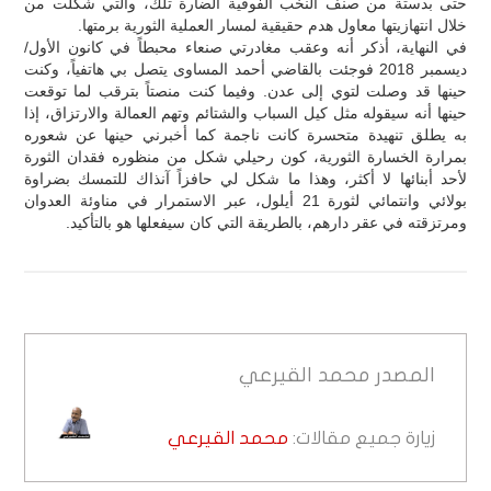
حتى بدستة من صنف النخب الفوقية الضارة تلك، والتي شكلت من
خلال انتهازيتها معاول هدم حقيقية لمسار العملية الثورية برمتها.
في النهاية، أذكر أنه وعقب مغادرتي صنعاء محبطاً في كانون الأول/
ديسمبر 2018 فوجئت بالقاضي أحمد المساوى يتصل بي هاتفياً، وكنت
حينها قد وصلت لتوي إلى عدن. وفيما كنت منصتاً بترقب لما توقعت
حينها أنه سيقوله مثل كيل السباب والشتائم وتهم العمالة والارتزاق، إذا
به يطلق تنهيدة متحسرة كانت ناجمة كما أخبرني حينها عن شعوره
بمرارة الخسارة الثورية، كون رحيلي شكل من منظوره فقدان الثورة
لأحد أبنائها لا أكثر، وهذا ما شكل لي حافزاً آنذاك للتمسك بضراوة
بولائي وانتمائي لثورة 21 أيلول، عبر الاستمرار في مناوئة العدوان
ومرتزقته في عقر دارهم، بالطريقة التي كان سيفعلها هو بالتأكيد.
المصدر
محمد القيرعي
زيارة جميع مقالات:
محمد القيرعي