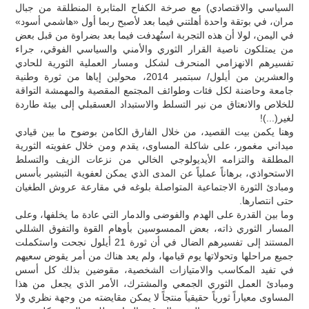
السياسي والاقتصادي) مع صرخة الكفاح المثابرة المنطلقة من جبال
مران، في بوتقة واحدة أهلتني فيما بعد لأصبح ربما أول «هاشمي أسود»
في اليمن، لولا أن هذه التجربة استُهدفت فيما بعد بضراوة من قبل بعض
من يمتلكون ناصية القرار الثوري والأمني والسياسي الفوقي، جراء
تفسيرهم الانهزامي المنحرف لشكل ومسار العملية الثورية للحادي
والعشرين من أيلول/ سبتمبر 2014، محولين إياها من ثورة وطنية
جامعة وحاضنة لكل فئات وطوائف المجتمع المقصية والمهمشة التواقة
للخلاص والانعتاق من نير التسلط والاستبداد العسقبلي إلى بيئة طاردة
لغير(...)!
وهنا يكمن بيت القصيد، من خلال الفارق الكامن بوضوح ما بين قيادي
ميداني مغمور، على شاكلة المساوى، يقدم ومن خلال عفويته الثورية
المطلقة والتزامه الأيديولوجي الخالي من نزعات الزيف والتسلط
الاستحواذي، برهاناً عملياً عن المدى الذي يمكن لعفوية التبشير بأسس
ومبادئ الثورة الاجتماعية المتواصلة بلوغه في مقارعة عروش الطغيان
حتى انتصارها.
وما بين القدرة على الهدم والفوضى والدمار التي عادة ما يخلفها، وعلى
المسار الثوري ذاته، بعض الممسوسين بأوهام القوة والتفوق الشللي
المستند إلى تفسيرهم الضال في أن ثورة 21 أيلول نجحت واستكملت
جميع مراحلها وتحولاتها يوم قيامها، ولم يعد هناك من أمر يقوض سعيهم
في تفيد المكاسب والامتيازات الشخصية، مقوضين بذلك كل أسس
ومبادئ العمل الثوري الجمعي والمشترك، الأمر الذي يجعل من هذا
المساوى معياراً ثورياً حقيقياً منتجاً لا يمكن مقايضته من وجهة نظري ولا