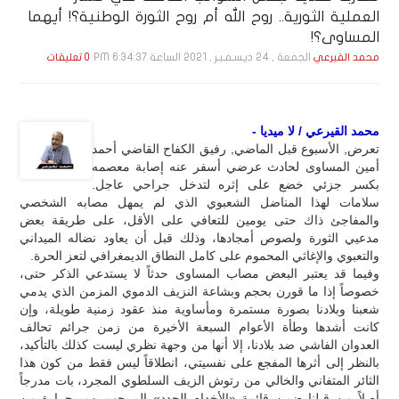
العملية الثورية.. روح الله أم روح الثورة الوطنية؟! أيهما
المساوى؟!
الجمعة , 24 ديـسـمـبـر , 2021 الساعة 6:34:37 PM
محمد القيرعي
0 تعليقات
محمد القيرعي / لا ميديا -
تعرض, الأسبوع قبل الماضي, رفيق الكفاح القاضي أحمد
أمين المساوى لحادث عرضي أسفر عنه إصابة معصمه
بكسر جزئي خضع على إثره لتدخل جراحي عاجل.
سلامات لهذا المناضل الشعبوي الذي لم يمهل مصابه الشخصي
والمفاجئ ذاك حتى يومين للتعافي على الأقل، على طريقة بعض
مدعيي الثورة ولصوص أمجادها، وذلك قبل أن يعاود نضاله الميداني
والتعبوي والإغاثي المحموم على كامل النطاق الديمغرافي لتعز الحرة.
وفيما قد يعتبر البعض مصاب المساوى حدثاً لا يستدعي الذكر حتى،
خصوصاً إذا ما قورن بحجم وبشاعة النزيف الدموي المزمن الذي يدمي
شعبنا وبلادنا بصورة مستمرة ومأساوية منذ عقود زمنية طويلة، وإن
كانت أشدها وطأة الأعوام السبعة الأخيرة من زمن جرائم تحالف
العدوان الفاشي ضد بلادنا، إلا أنها من وجهة نظري ليست كذلك بالتأكيد،
بالنظر إلى أثرها المفجع على نفسيتي، انطلاقاً ليس فقط من كون هذا
الثائر المتفاني والخالي من رتوش الزيف السلطوي المجرد، بات مدرجاً
أصلاً من قبلنا ضمن قائمة «الأخدام الجدد» المرحب بهم بحرارة من