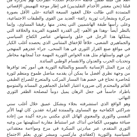
قبلنا (نحن معشر الأخدام التقليديين) في إطار موجة التهميش الإقصائي
المتمددة التي طالت خلال العقود السبعة الفائتة -على الأقل بصورة
مركزة وبشعارات ثورية زائفة- العديد من القوى والطبقات الاجتماعية،
وعلى رأسها طبقة الهاشميين التي ينحدر منها رفيقنا المساوى، وإنما
بالنظر أيضاً -وهذا هو الأهم- إلى القدرة العفوية الفريدة والخلاقة التي
يمتلكها هذا الرجل في خلق واستنهاض عناصر الكفاح السياسي
والجماهيري الشعبي، خلافاً للإخفاق المتنامي الذي يحصده أغلب الكبار
في مواقع صنع القرار الثوري في هذا المنحى، جراء عجزهم المنهجي
عن فهم واستلهام مثل هذه الخواص الثورية المهمة جداً لمجابهة مخاطر
وتحديات الحرب والعدوان والانقسام الوطني السائدة.
إن مزج المثل الإنسانية بالسمو وبالمثالية الثورية هي أمور يُعد توافرها
من وجهة نظري أفضل ما يمكن أن يقدمه مناضل طموح ومنظم لثورة
مُحاصرة تحتاج في خضم هذا المسار المركب والمتعرج للصراع الطبقي
القائم والمحتدم إلى ضرورة اعتبار العامل الجماهيري المساند والمتوسع
باطراد حاسماً في جعل الرهان يميل دوماً لمصلحة الظفر الثوري
النهائي.
وهو الواقع الذي استشرفته بجلاء وبشكل عميق خلال أغلب سني
شراكتي الكفاحية مع المساوى والممتدة لقرابة عقدين كان لهما الأثر
النفسي والثوري والمعنوي الهائل الذي مكنني بدرجة أكيدة من إعادة
صياغة مفهومي الكفاحي آنذاك عبر استنباط مقاربة استلهمتها من وعيه
الثوري المتقدم، عبر مبادرتي المبكرة في مزج ومواءمة معتقداتي
السياسية والثورية (كعقائدي ماركسي، ومبشر ثوري بعلم الاجتماع