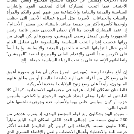
الأجنبية.. فيما أتيحت المشاركة آنذاك لمختلف القوى والتيارات
السياسية والمدنية والنقابية والاجتماعية بمن فيهم الصم والبكم والمرأة
والشباب والجماعات الأسرية مثل أسرة عبدالله الأحمر التي حظيت
ولوحدها كأسرة بأكثر من خمسة مقاعد، باستثناء نحن معشر "الأخدام"،
إذ اعتمد المشارك الوحيد منا الأخ نعمان الحذيفي ضمن قائمة رئيس
الجمهورية وليس كممثل رسمي للمهمشين، وبصورة لم يكن الهدف من
ورائها فحسب إقدام النخب السياسية والسلطوية على تضليل العالم
أجمع حيال التزاماتها المتصلة بالحقوق المدنية والإنسانية، وإنما أيضاً
على تكريس مبدأ النفي والإعدام العلني والمبرمج لقضية "المهمشين"
ولتطلعاتهم الإنسانية على يد نخب الرذيلة السياسية جمعاء.. إلخ…
إن أبلغ مقارنة لوضعنا (مهمشي اليمن) يمكن أن ينطبق بصورة أعمق
على وضع كل من أقراننا في الهند (طبقة الداليت) أو من يطلق عليهم
المنبوذون، وأيضاً على وضع زنوج الولايات المتحدة الأمريكية.
فالطبقتان تشكلان أقليات عرقية في مجتمعاتهم الاستبدادية، كما أن كلا
الطبقتين لم تبادرا -وعلى امتداد تاريخهما الوجودي والكفاحي- بتأسيس
حزب أو كيان سياسي خاص بهما ولأسباب عدة وجوهرية نلخصها على
النحو التالي:
ـ منبوذو الهند يشكلون ربع قوام المجتمع الهندي، إذ يقترب عددهم من
260 مليون نسمة من إجمالي العدد الكلي لسكان الهند البالغ ملياراً
و100 مليون نسمة، بالإضافة إلى كونهم (أي الداليت) الطبقة الأكثر
عرضة للنبذ والاضطهاد وأعمال الاغتصاب والقتل والإقصاء القسري الذي