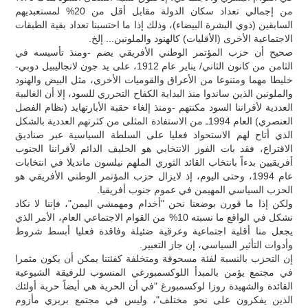
من إجمالي تعداد سكان الدولة مقابل أقل من 20% لمستعبديهم
السابقين (ذوي البشرة البيضاء)، وذلك إذا ما احتسبنا تعداد بقية الطبقات
الاجتماعية الأخرى (الأقليات) كالهنود والملونين... إلخ.
صحيح أن حزب المؤتمر الوطني الأفريقي يضم -ومنذ تأسيسه في
الثامن من كانون الثاني/ يناير عام 1912، على يد جون لانجاليبيل دوبي-
خليطا مهما ومتنوعا من الأعراق والقوميات الأخرى، مثل البيض والهنود
والملونين الذين ساندوا منذ البداية الكفاح التحرري للسود، إلا أن الغالبية
العددية لأقراننا السود مكنتهم -ومنذ إلغاء حقبة الأبارتهايد (نظام الفصل
العنصري) العام 1994ـ من الاستفادة المثلى من كثرتهم العددية بالشكل
الذي أتاح لهم الاستحواذ فعليا على السلطة السياسية عبر صناديق
الاقتراع، فقد بات الفوز الانتخابي هو الحليف الدائم لأقراننا الجنوب
أفريقيين بدءاً بانتخاب القائد الثوري الملهم نيلسون مانديلا في انتخابات
عام 1994، وحتى اليوم، إذ لايزال حزب المؤتمر الوطني الأفريقي هو
الحزب السياسي المهيمن في عموم جنوب أفريقيا.
ولكن إذا ما قورن بوضعنا نحن "أخدام ومهمشي اليمن"، فإننا لا نكاد
نشكل في الواقع ما نسبته 10% من القوام الاجتماعي العام، الأمر الذي
يجعل منا أقلية اجتماعية وعرقية ضئيلة وفاقدة فعليا أبسط شروط
وأدوات التأثير السياسي، إن جاز التعبير.
إن التحزب بالنسبة لفئة مسحوقة ومتخلفة كفئتنا يمكن أن يكون مثمرا
في مجتمع يؤمن بالمبدأ اللوكسمبورغي المنسوب للرفيقة الشيوعية
القائدة والشهيدة روزا لوكسمبورغ "في أن الحرية هي أيضاً حرية أولئك
الذين يفكرون على نحو مختلف"، وليس في مجتمع بربري مأزوم