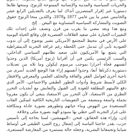
والحريات السياسية والمدنية والإنسانية الممنوحة للزنوج، ومنحها طابعا
دستوريا عبر إقرار المنتصرين آنذاك لما يعرف بالتعديلين الرابع عشر
والخامس عشر ما بين عامي 1877 و1878، واللذين منحا الزنوج حقوق
التصويت والمشاركة السياسية المتساوية مع البيض... إلخ.
ومع هذا وبعد مضي ما يقرب من قرن ونصف على إحداث تلك
التغييرات الجبارة على صعيد العلاقات العنصرية فإن وقائع الحياة اليومية
على الأرض في محيط المجتمع الأمريكي تشير بوضوح إلى أن ندوب
العبودية تأبى أن تندمل حتى اللحظة رغم عراقة التجربة الديمقراطية
التي يتمتع بها الأمريكيون على صعيد نظامهم السياسي الداخلي،
والسبب الرئيسي يكمن في أن أقراننا (زنوج أمريكا) الذين وجدوا
أنفسهم فجأة أحرارا بموجب مرسوم لنكولن وما تلاه من تعديلات
دستورية ذكرناها آنفا، وجدوا أنفسهم إزاء هذا الوضع الجديد أسرى من
ناحية أخرى لعوامل الفقر والفاقة والتخلف العلمي والمعرفي والافتقار
الكلي لأبسط شروط وأدوات التطور الطبقي والاجتماعي، الأمر الذي
دفع غالبيتهم المطلقة للعودة إلى القبول والتعايش مع أبجديات التحرر
النظري من الاستعباد، لأن التحرر من الاستعباد ينبغي أن يكون مقرونا
بجملة واسعة ومنصفة من التعويضات التاريخية الكافية لتمكين الفئات
المستعبدة من النهوض وبناء حياتهم وتطورهم بصورة عادلة ومتكافئة
على غرار التجربة التي حظي بها منبوذو الهند بصورة مثلى وخلاقة.
إذن، وإزاء هذه الحقائق، فنحن –المهمشين- لسنا بحاجة إلى تأسيس
حزب، بقدر حاجتنا الماسة إلى إشعال روح التمرد الطبقي في أوساط
شبابنا وتجمعاتنا البشرية، وجعله حالة مستمرة من المعارضة المستعرة،