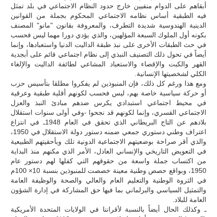
أبقاهم على الدوام منفيين خارج حدود النظام الاجتماعي في بلد تمثل
فيه الطبقية أساس نظامه الاجتماعي المحكوم بجملة من القوانين
الدينية الهندوسية شديدة التطرف، والمعروفة بقانون "مانو" المصنف
بكونه أول الملوك السبعة المؤلهين، والذي يؤدي دورا مهما ليس فحسب
في حث الطبقات الأخرى على نبذ طبقة الداليت الدنيا واستعبادها، وإنما
أيضاً في تحول ذلك التصنيف النبذي إلى نظام اجتماعي قائم على أبجدية
القهر والكبت والإقصاء والاستعباد المشاعي لطائفة الداليت والإلغاء
الكلي لشخصيتها الإنسانية.
ومع هذا ورغم كل ذلك، فإن المنبوذين لم يفكروا مطلقا بتأسيس حزب
أو حركة سياسية خاصة بهم، ليس فحسب لكونهم أقلية طبقية وعرقية
في محيط اجتماعي استبدادي يكرس ضدهم مبادئ النبذ والعزل
الاجتماعي القسري، وإنما لكونهم قد نجحوا -وفي أولى سنوات استقلال
بلادهم عن التاج البريطاني الذي تحقق في العام 1948ـ في انتزاع
اعتراف وطني دستوري جمعي ضمنه دستور دولة الاستقلال في 1950،
والذي أقر صراحة بوضعيتهم الاجتماعية الدونية تلك وبأحقيتهم الطبيعية
في التعويض التاريخي والإنساني العادل، الأمر الذي مكنهم منذ البداية
من اكتساب جملة واسعة من حقوقهم التي كفلها لهم دستور عام
1950، وبواقع حصص وطنية معينة خصصت للمنبوذين بنسبة 10× 100م
في الثروة الوطنية والتعليم العام والعالي والصحة والوظيفة العامة
والتمثيل السياسي والبرلماني بما فيها حق المشاركة في إدارة الشؤون
العامة للبلاد.
ـ وكذلك الحال أيضاً بالنسبة لأقراننا في الولايات المتحدة الأمريكية