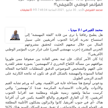
المؤتمر الوطني الأفريقي؟!
الأحد , 30 مـايـو , 2021 الساعة 7:46:34 PM
محمد القيرعي
0 تعليقات
محمد القيرعي / لا ميديا -
هل يطمح رفاقنا يا ترى من قادة "الفئة المهمشة" إلى
استنساخ تجربة أقراننا الجنوب أفريقيين على سبيل
المثال من خلال سعيهم الحثيث لتحقيق مشروعهم
الحزبي المقترح (حزب مهمشي اليمن) على غرار حزب المؤتمر الوطني
الأفريقي؟!
إذا كان الأمر كذلك، فإن ثمة بعض القادة بين صفوفنا ممن طوروا
مواقفهم من مسألة الكفاح التحرري لـ"المهمشين" بصورة تفتقر للقدرة
على الفهم والتشخيص الموضوعي الدقيق للمتطلبات الكفاحية الفعالة
لفئاتنا المنبوذة والمهمشة بالشكل الذي قد تكون له نتائجه الكارثية على
المدى الزمني الطويل.
ودعوني أوضح هنا مساءلة غاية في الأهمية، وهي أنه ورغم تشابه القيم
والأدوات والنزعات الاستبدادية المكرسة ضدنا كـ"مهمشين" والتي
كرست سابقا ولعقود زمنية طويلة ومظلمة ضد أقراننا الجنوب
أفريقيين، إلا أن الفارق الجوهري والبالغ الأهمية يكمن في أن أقراننا
هناك -أي في جنوب أفريقياـ كانوا ولايزالون يشكلون الأغلبية المطلقة
في القوام البشري والاجتماعي، إذ تفوق نسبة السكان السود هناك 75%