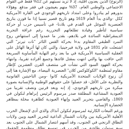
(الزنوج) الذين يعدون أقلية، إذ لا تزيد نسبتهم عن 12% فقط في القوام
الاجتماعي والوطني العام، 37% منهم يعيشون في فقر مدقع. وهؤلاء
بدورهم لم يبادروا وعلى امتداد تاريخهم الوجودي في القارة الأمريكية
ككل -والذي بدأ العام 1619 وهو تاريخ قصير نسبيا إذا ما قورن بتاريخ
العنصرية الموغل في القدم في بلادنا- في تأسيس حزب أو حركة
سياسية لتأطير وقيادة تطلعاتهم التحررية رغم عراقة التجربة
الديمقراطية السائدة في بلادهم، بقدر ما عمدوا إلى استنهاض روح
التمرد الطبقي المقاوم بدءا بحركة القس الثائر "نات تيرنر" التي
اشتعلت عام 1831 في ولاية فيرجينيا، والتي كان لها أثرها الهائل على
العقلية السياسية الأمريكية في ما بعد رغم النهاية المأساوية السريعة
التي حاقت بها والتي انتهت بمقتل قائدها وجميع أفراده تقريبا، وانتهاء
بحركة الفهود السود التي نشأت في منتصف القرن العشرين كإطار
مقاوم لمنظمة "الكوكلوكس كلان" العنصرية البيضاء، مع الإشارة هنا إلى
أن زنوج الولايات المتحدة الأمريكية كانوا -ومن الناحيتين القانونية
والنظرية على الأقل- قد حصلوا على حقوقهم الوطنية والإنسانية بصورة
مبكرة من تاريخهم الوجودي، إذ إنه وبعد قرنين ونصف تقريبا من
العبودية المشاعية المطلقة صدر مرسوم الرئيس إبراهام لنكولن في
1869، والقاضي بتحرير العبيد وإنهاء العبودية كظاهرة مخلة بمظاهر
الحضارة الإنسانية.
ورغم التبعات الكارثية لمرسوم لنكولن آنذاك والذي أدى لإشعال الحرب
الأهلية الأمريكية بين ولايات الشمال الداعية لتحرير العبيد وبين ولايات
النطاق الزنجي في الجنوب، وقد أسهم انتصار الشمال على الجنوب بعد
سبع سنوات طاحنة من الحرب في توسيع نطاق منظومة الحقوق