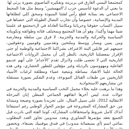
كمجتمعنا اليمني الغارق في بربريته وتفكيره الماضيوي بصورة يرثى لها.
ما يعني أن الدعوة لتأسيس حزب لـ"المهمشين" وسط مثل هذا المحيط
الاجتماعي يعد بمثابة قطع رأس لفئتنا المنبوذة وسحق كلي لتطلعاتها
المدينة والإنسانية، خصوصا وأن تجارب النضال الطويلة التي خضناها في
سبيل اكتساب حقوقنا وحرياتنا ومكانتنا العادلة في الvمجتمع قد علمتنا
شيئا مهما وأكيدا، وهو أن هذا المجتمع وبمختلف فئاته وطوائفه وتكويناته
السياسية والحركية والمدنية والحزبية، لا فرق بين سلطة ومعارضة
وبين يمين ويسار ووسط وملتحين وتقدميين وقوميين وحقوقيين،
جميعهم غير قابلين البتة الاعتراف بشراكتنا الاجتماعية والوطنية أو حتى
الإقرار بمعضلتنا التاريخية، بالنظر إلى أن مجمل الروايات الاجتماعية
التاريخية التي لا تحصى ظلت ولاتزال تقدم "الأخدام" على أنهم عديمو
الفاعلية ومهووسون بالرذيلة وغير مؤهلين للتطور الحضاري، وفي هذه
الحالة علينا الانقياد ببساطة وبتبعية عمياء ومطلقة لرغبات الأسياد
التاريخيين من طبقات القبائل الموبوءة، وعدم التفكير بصورة مستقلة
عن مشاريعهم الاستحواذية.
وهذا ما برهنت عليه بجلاء مجمل النخب السياسية والمدنية والحزبية في
جولات عدة، ليس آخرها اتفاقهم الجماعي المبطن إبان المرحلة
الانتقالية 2012، على سبيل المثال، على تجريدنا بصورة وضيعة ومبتذلة
من حق المشاركة المشروعة في مؤتمر الحوار الوطني رغم استيفائنا
آنذاك كامل شروط واستحقاقات المشاركة، كوننا الفئة التي بادرت قبل
الجميع بعقد مؤتمرها التشاوري وبعدد مندوبين تجاوز العدد المطلوب
بمائتي اسم (أي بسبعمائة مندوب) في فندق موفنبيك بصنعاء، وبحضور
قادة الأحزاب وممثلين عن حكومة باسندوة المخلوع وبعض البعثات