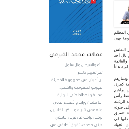
ي المظلم
ومة بهم،
ور البطش
مقالات محمد القيرعي
 بال أحد
والقاتمة
الله والشيطان وآل سلول
مية علناً
تعز تبتهج بالبحر
ودمارهم
لن أعيش في جمهورية الخطيئة!
ة كبيرة،
مهرجو السعودية والخليج..
 إبراهيم
عمالة وانحطاط حتى النهاية
سقط رأس
عون مملكة الرذيلة
ابنا سلمان وزايد والأفندم هادي
لى ضوئه
والمفدى نتنياهو .. أكبر الخاسرين
ء بتنسيق
برحيل ترامب من عرش اليانكي
اتها في
إعلان الجهاد
«بني محمد» تفوق أخلاقي في