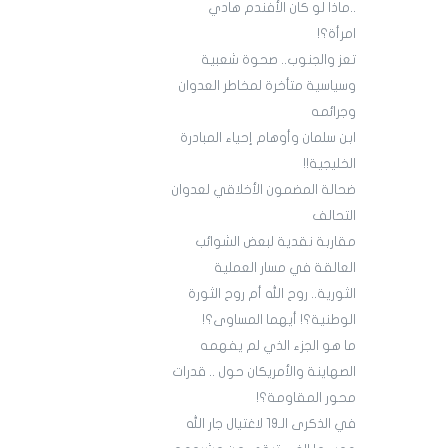
..ماذا لو كان الأفندم هادي
امرأة؟!
تعز والجنوب.. صحوة شعبية
وسياسية متأخرة لمخاطر العدوان
وجرائمه
ابن سلمان وأوهام إحياء المبادرة
الخليجية!!
ضحالة المضمون الأخلاقي لعدوان
التحالف
مقاربة نقدية لبعض الشوائب
العالقة في مسار العملية
الثورية.. روح الله أم روح الثورة
الوطنية؟! أيهما المساوى؟!
ما هو الجزء الذي لم يفهمه
الصهاينة والأمريكان حول .. قدرات
محور المقاومة؟!
في الذكرى الـ19 لاغتيال جار الله