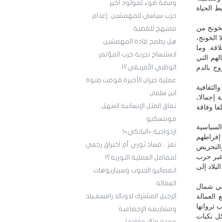
ومضة ضوء لمولود أخير
ط الحياة
حزب سياسي للمهمشين..إعدام
لخونج من
ممنهج للقضية
 الخونج،
هل يطمح قادة المهمشين
اقة. وما
لاستنساخ تجربة حزب المؤتمر
لهم التي
وج بالدم
الوطني الأفريقي؟!
عملية جيزان الأخيرة قوضت فتوة
الثقافية
ابن سلمان
 إجمالا،
نفاق المثل الإنسانية السهل..
فا وفاقة
مونتسكيو
السياسية
ازدواجية «اليانكي»!
إفراطهم
تعز .. فساد ثوري أم اختراق رجعي
التحريض
عبر حرب
لمفاصل العملية الثورية؟!
لبلاد إلى
انفصاليو الجنوب وسيناريوهات
العمالة
في شمال
 العمالة
الرحيل المشترك لدونالد رامسفـيلد
 ثرواتها
ومشاريعه الإخضاعية
كل نكبات