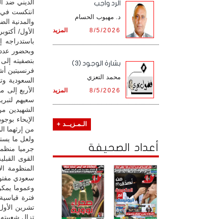
الديني ضد ا
الرد واجب
انتكست في م
د. مهيوب الحسام
والمدنية الض
8/5/2026
المزيد
باستدراجه إ
وبحضور عدد 
بتصفيته إلى 
بشارة الوجود (3)
فرنسيتين أشي
محمد التعزي
السعودية وتم
الأربع إلى 
8/5/2026
المزيد
سعيهم لتبري
الشهيدين من
الإيحاء بوجو
الـمـزيــد +
من إرثهما ا
ولعل ما يستش
أعداد الصحيفة
جرميا منظما
القوى القبلي
المنظومة ال
سعودي مفتوح بدأت 
وعموما يمكن 