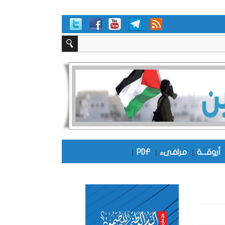
أروقـــة
|
مرافىء
|
PDF
|