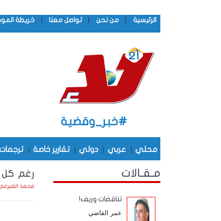
|
|
|
الرئيسية
من نحن
تواصل معنا
خريطة المو
#خبر_وقضية
محلي
|
عربي
|
دولي
|
تقارير خاصة
|
ترجمات
مـقـالات
رغم كل ج
محمد القيرعي
تناقضات وزيف!
عمر القاضي