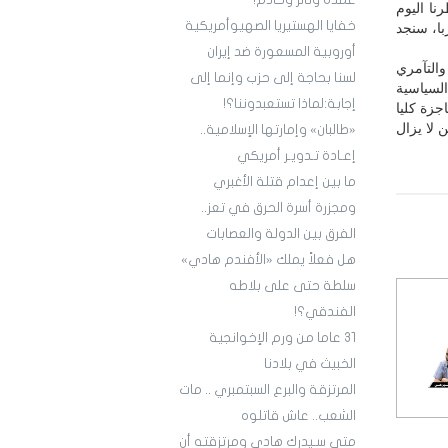
عمدة وثائر وخادم!
نا اليوم
خفايا الهستيريا الصهيوأمريكية
با، سنجد
أوروبية المسعورة ضد إيران
التآمري
لسنا بحاجة إلى حزب وإنما إلى
لسياسية
إجابة:لماذا تستعبدوننا؟!
جزة كليا
 لا يزال
«طالبان» وإمارتها الإسلامية..
إعـادة تـدويـر أمريكي
ما بين إعدام قتلة الأغبري
ومجزرة أسرة الحرق في تعز..
الفرق بين الدولة والعصابات
هل فعلاً يملك «الأفندم هادي»
سلطة حتى على بلاطه
الفندقي؟!
3١ عاما من ورم الإخوانجية
الخبيث في بلادنا
المرتزقة والبرع السبتمبري .. مات
الشعب.. عاش قاتلوه
متى سـيدرك هادي ومرتزقته أن