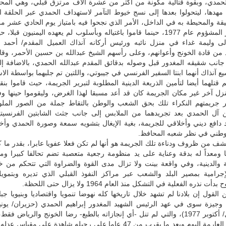
لحمدي، وبقوة قتالية مكونة من أكثر من عشرة آلاف مرتزق قبلي، وهي المحاو
هدها، ليتحولوا بعدها إلى نسج خيوط التآمر لاستهداف الحمدي عبر الحلقة ا
يقة والمحيطة به في الداخل، الأمر الذي نجحوا فيه بامتياز يوم الحادي عشر 
الأول/ أكتوبر المشؤوم عام 1977، حينما قاموا باغتياله وبأسلوب لم يعهده اليمنيون قب
لى وليمة غداء في منزل نائبه ورئيس أركانه آنذاك العميل المقدم/ أحمد 
من قادة الخونج وأعوانهم، وعلى رأسهم الشيخ عبدالله بن حسين الأحمر، وقام
جانب شقيقه المغدور قبل وصوله بدقائق المقدم عبدالله الحمدي، بالاضافة إل
ع آنذاك أنهما ابنتا السفير الفرنسي في جيبوتي، واللتين تم جلبهما بواسطة الا
 قتلهما أيضا لتأمين الذريعة الدينية المطلوبة لتبرير الجريمة، حيث قاموا بن
منزل آخر غير مكان الجريمة كان قد أعد مسبقا لهذا الغرض، وليقوموا حينها 
ر جريمتهم النكراء تلك بحق الشعب والوطن بالتقاط جملة من الصور الملو
 آل الحمدي بعد تجريدهما من الملابس إلى جانب جثث الشابتين الفرنسيت
د دافع ديني وأخلاقي للجريمة، بغية الإيغال بتشويه سمعة وصورة الحمدي وأخي
لوطني في نظر شعبه المحافظ.
ف من ظروف ودناءة تلك الجريمة هو أنها لم تكن فعلا عفويا عابرا، بقدر ما ك
 ومعداً له بدقة وعناية على يد منظومة رجعية متعصبة تضم تحالفا كبيرا وم
ة والدينية، وفي واقعة بينت ولا تزال مدى القوة والضراوة التي تتحكم من خل
إجرامية بمصير البلد والشعب عبر مراكز النفوذ القبلي الذي تديره وبتمويل
نذره الفعلية في التشكل منذ العام 1964 ولا يزال حتى اللحظة.
القول إن بلادنا لم تشهد خلال تاريخها كله نهوضا تنمويا واقتصاديا وبنيويا جبا
تشرين الأول/ أكتوبر 1977)، والتي لم تنل -أي إنجازاته بالطبع- رضا الخونج والرياض ف
تزال شعبيته العارمة اليوم وبعد ما يقرب من 47 عاما على رحيله شاهدة على مقيا