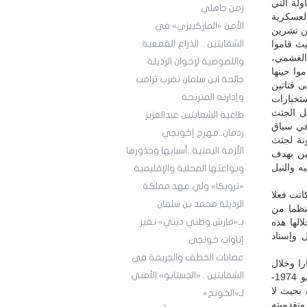
لة التي
زمن جاهلي
لعسكرية
الأمن «الماركييزي» في
من تشرين
لا، حيث قاموا
الشمايتين .. الذراع القمعية
الغشمي،
واللصوصية لإخوان الرذيلة
وا حينها
جائحة ابن سلمان تضرب ترامب
ى فتاتين
وإدارته المترنحة
ستخبارات
قل الجثث
طاغية الشمايتين عبدالعزيز
وفي سياق
ردمان..مهرج إخونجي
نة لجثث
الأزمة اليمنية..أسبابها وجذورها
ين بهدف
ه والنيل
وبواعثها المحلية والإقليمية
«ترويكا» ولي عهد مملكة
انت فعلا
الرذيلة محمد بن سلمان
نظما من
الها هذه
بـ«مارش وطني ديني» نفير
 وإسناد
إتاوات خونجي
عصابات الخطف والجريمة في
را وخلال
الشمايتين.. «الجستابو» الأمني
فترة قياسية وجيزة سوى في عهد الرئيس الشهيد المغدور إبراهيم الحمدي (حزيران/ يونيو 1974-
قط، بحيث لا
لـ«الخونج»
س عدله وتقدميته