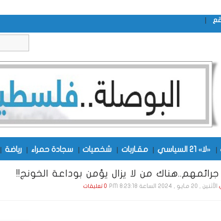
|
قع
|
«لا» 21 السياسي
|
مقـاربات
|
شخصيات
|
سجادة حمراء
|
رياضة
|
رائمهم..هناك من لا يزال يؤمن بوداعة الخونج!!
الأثنين , 20 مـايـو , 2024 الساعة 8:23:18 PM
0 تعليقات