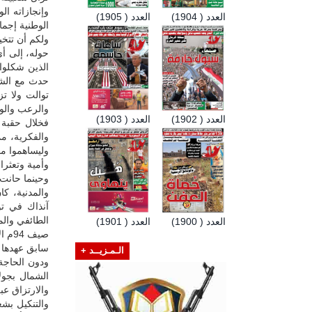
وإنجازاته ال
العدد ( 1904)
العدد ( 1905)
الوطنية إجمال
ولكم أن تتخي
حوله، إلى أي
الذين شكلوا 
حدث مع الشه
توالت ولا ت
والرعب والو
العدد ( 1902)
العدد ( 1903)
فخلال حقبة م
والفكرية، م
وليساهموا مم
وأمية وتعثرا و
وحينما حانت 
والمدنية، ك
آنذاك في تو
الطائفي وال
العدد ( 1900)
العدد ( 1901)
صيف 
سابق عهدها ا
الـمـزيــد +
ودون الحاجة
الشمال بجول
والارتزاق عب
والتنكيل بشع