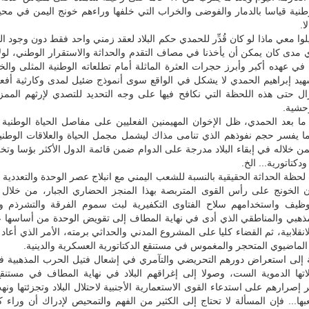
وطنية قياسا بالدمار والفوضى والخراب التي خلفها وراءهم خونج اليمن في محي
ا.
لوا معي ماذا لو كان قُدِّر للحمدي حكم البلاد لعقد زمني واحد فقط دون وجود ا
 مدى كان يمكن أن يأخذنا في مصاف التقدم والحداثة والاستقرار الوطني، لولا
في عهده أكبر وأبرز حجرات العثرة الماثلة أمام تطلعاته الوطنية المثلى والخل
يد إبراهيم الحمدي لا يشكل في الواقع سوى أنموذج ضئيل لمدى وكارثية أفعا
زال حتى هذه اللحظة التي نكافح فيها على وجه التحديد للتصدي لإرثهم الممز
حشية.
ا بعد الحمدي، ظل الإخوان المهيمنين الفعليين على مفاصل الحياة الوطنية و
ما يفسر حجم نفوذهم الذي تنامى مذاك ليشمل مجمل الحياة والعلاقات الوطنية
ن خلاله في إبقاء البلاد مدرجة على الدوام ضمن قائمة الدول الأكثر بؤسا وتخل
دكتاتورية... الخ.
لحظة الحداثة الحقيقية بالنسبة للشعب اليمني مع انبلاج عصر الوحدة والتعددية 
ان الخونج على رأس القوى المتربصة بهذا المنجز الحضاري الجبار، من خلال 
ظيف واستخدامهم سلاح الفتاوى التكفيرية لبث سموم الفرقة والتشرذم و
مذهبي والمناطقي الذي أدى في نهاية المطاف إلى تقويض الوحدة من أساسها 
94م الانقلابية، ثم القضاء كليا على المشروع المدني والحداثي برمته، الأمر الذي أعاد ا
لماضيوي المتحجر والمغموس في مستنقع الدكتاتورية العسكرية والدينية.
 إلى استعراض دورهم التحريضي والتآمري في إشعال فتيل الحرب المذهبية 
اتها الدموية الست، وصولا إلى إغراقهم البلاد في نهاية المطاف في مستنقع
ر إصرارهم على استدعاء القوى الاستعمارية الأجنبية لاحتلال البلاد وتجزئتها ونهب
بها... فإن المسألة لا تحتاج إلى الكثير من الفهم والتمحيص لإدراك أن وراء 