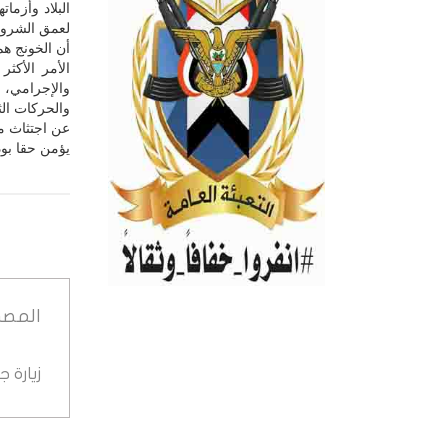
البلاد وأزما
لعمق الشروخ 
أن الخونج هم
الأمر الأكث
والإجرامي، 
والحركات الث
عن اجتثاث مث
يؤمن حقا بود
المصد
زيارة 