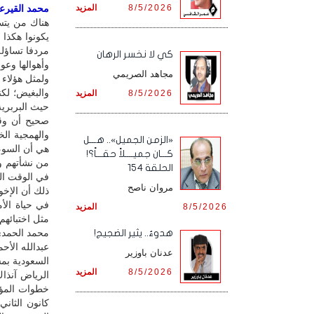
8/5/2026
المزيد
محمد القيرعي 
هناك من يتس
يكونوا هكذا 
مردفا تساؤله
كي لا نخسر الرهان
وأهوالها وعوام
مجاهد الصريمي
ولمثل هؤلاء 
والبغيض؛ لكن
8/5/2026
المزيد
حيث البربرية
صحيح أن وقا
والهمجية الخ
«الزمن الجميل».. هـــل
هي أن السوء 
كـــان جميــــلاً حقـــاً؟!
من نشأتهم وعل
الحلقة 154
في الوقت ال
مروان ناصح
ذلك أن الإخ
في حياة الأم
8/5/2026
المزيد
مثل اختبائهم
محمد الحمدي
هدوءٌ.. يثير الضجيج!
عدنان باوزير
السعودية بم
8/5/2026
المزيد
الرياض آنذاك
خطوات المؤا