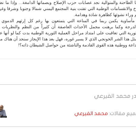
تها الطاحنة والمتوالية نجد عصابات حزب الإصلاح وبصماتها الدامغة... وإذا ما نظر
والانقسامات الوطنية التي تفتت بنية المجتمع اليمني شمالا وجنوبا وشرقا وغر
 وراء نشوئها كظاهرة شاذة وهدامة.
ر مأساوية يكمن ربما في المناعة التي يتمتعون بها رغم كل إرثهم الدموي و
لدرجة وكما برهنت مجمل الأحداث العاصفة أن كثيراً من النظم والنظريات ا
ورية التي تعاقبت على امتداد مراحل العملية الثورية الوطنية بدت كما لو أنها عا
ل هذا الشر الخونجي الذي لا يسبر غوره، فهل بعد هذا الإيجاز سنجد أن هناك من
اعة ووطنية هذه القوى القادمة والناشئة من حواصل الشيطان ذاته؟!
ر
محمد القيرعي
جميع مقالات:
محمد القيرعي