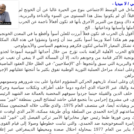
/ لا ميديا -
اءل في الوسط الاجتماعي بنوع من الحيرة غالبا عن أن الخونج لم
قبلاً؛ أي لم يكونوا بمثل هذا المستوى من السوء والدناءة والبربرية،
 ذاك وبنوع من التبرير الأخرق بأنها قد تكون أفعالاً ناجمة عن الحرب
لها وأسبابها وتداعياتها... الخ.
أقول بأن الحرب قد تكون فعلاً أبرزت للعلن أسوأ وأفظع ما في المعدن الخونج
هم هم هكذا أصلا وربما أسوأ بكثير منذ أن وُجدوا ونشؤوا في هذه البلاد المكل
 تشكل المعيار الأساس لتكون فكرهم ومذهبهم السياسي والأيديولوجي.
ئع الحرب الأهلية الراهنة باتت تؤرخ من خلال أحداثها اليومية أنموذجا لجذ
ونجية الأكثر قتامة من وجودهم ذاته، إلا أن المسألة التي لا ينبغي أن تغيب عن
والبربرية التي سبق وأنتجوها -أي "الإصلاحيين"- في الظل خلال العقود الماضية 
ى امتداد مراحل العملية الثورية الوطنية تفوق بكثير ما أنتجتها عقلياتهم الإجرا
راهن.
وان وعلى امتداد تاريخهم الحركي المشؤوم اعتادوا على بث شرورهم وسمومهم 
ة والبلاد عبر الاختباء الذي أجادوه دوماً خلف أطراف وتكتلات سياسية وحركي
 خلف الدين والقبيلة حينما جردوا سيوفهم المخضبة بالعمالة ضد الشهيد الرئيس
، في مشروع إجرامي بدأ بتجمع قبلي حاشد لمشائخ اليمن بمنطقة "خَمِر" م
عبدالله الأحمر وبقيادته أيضا، في منتصف العام 1975، والذي طالب خلاله المجتم
ساعدتهم لإزاحة الحمدي من السلطة وبأي طريقة ممكنة، الأمر الذي أوفدت ع
 ومن فورها طبعا رئيس جهاز مخابراتها الأمير تركي الفيصل إلى "خَمِر" للبد
مرة السعوخونجية ضد الحمدي، والتي تنامت خطوطها وصولا إلى قيام القوى ذ
كانون الثاني/ يناير من العام 1977 بمحاولة احتلال صعدة ومحيطها الديمغرافي عبر 