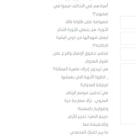
أسيادهم في التحالف ليسوا في
صفهم؟!
معروضة على طاولة قائد
الثورة..هل ينبغي للثورة التنكر
لبعض شهدائها من ذوي البشرة
الداكنة؟!
مجلس حقوق الإنسان والبرع على
طبول العدوان
هل تريدون إدراك ماهية العمالة؟
.. انظروا الأبهة التي يعيشها
مرتزقة العدوان!!
في تدشين موسم الرياض
السنوي.. نزالا مصارعة حرة
وصواريخ باليستية!
«ربيع النصر»..تحرير للأرض
وللحقيقة معا
ما بين اغتيال المحمدي