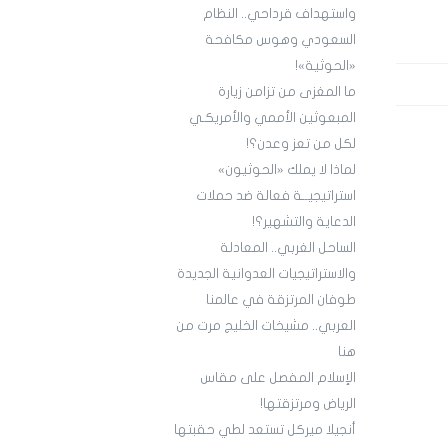
واستهداف قرداحي.. النظام
السعودي وهوس مكافحة
«الحوثية»!
ما المغزى من تزامن زيارة
المبعوثين الأممي والأمريكـي
لكل من تعز وعدن؟!
لماذا لا يملك «الحوثيون»
استراتيجيــة فعالة ضد حملات
الدعاية والتشهير؟!
الساحل الغربي.. المعادلة
والاستراتيجيات العدوانية الجديدة
طوفان المرتزقة في عالمنا
العربي.. مشيخات الخليج مرت من
هنا
الإسلام المفصل على مقاس
الرياض ومرتزقتها!
أنجيلا ميركل تستعد لطي حقبتها