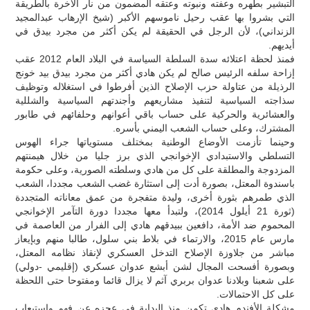
التبشير بطهره وعفته ونبوته وعتقه المضمون من نار الآخرة بالطريقة
التي بشروا بها عقب رحيل ناموسهم الأكبر (شيخ الإرهاب عبدالمجيد
الزنداني)، لأن الرجل في الحقيقة لم يكن أكثر من مجرد بيدق في
أيديهم.
فمنذ لحظة اعتلائه سدة السلطة السياسة في البلاد العام 2012 عقب
إزاحة سلفه الرئيس صالح لم يكن هادي أكثر من مجرد بيدق بيد خونج
الرذيلة من عتاولة حزب الإصلاح الذين أفرطوا في استغلاله وتوظيف
سذاجته السياسية لتنفيذ مشاريعهم وأجندتهم السياسية والشللية
والعشائرية والحركية على حساب باقي أعوانهم وحلفائهم في طابور
المشترك، وعلى حساب الشعب اليمني بأسره.
وحينما تأزمت الأوضاع الوطنية بمختلف مستوياتها جراء الهوس
التسلطي والاستبدادي الإخوانجي الذي برز جليا من خلال هيمنتهم
المزدوجة والمطلقة على كل من هادي وسلطته الصورية، وعلى حكومة
باسندوة المعتل، بصورة أدت إلى استثارة غضب الشعب مجددا، الشعب
الذي طمرهم بثورة أخرى، وليدة متفجرة من عمق معاناته المتجددة
(ثورة 21 أيلول 2014)، ولتبدأ معها مجددا دورة التآمر الإخوانجي
المحموم ضد الأمة، دافعين ببيدقهم هادي إلى الفرار من العاصمة في
مارس عام 2015، والارتماء في بلاط بني سلول، طالبا منهم وبإيعاز
مباشر من جلاوزة الإصلاح التدخل العسكري لإنقاذ نظامه المعتل،
وبصورة أفسحت المجال لشن أبشع عدوان عسكري (إقليمي -دولي)
على شعبنا وبلادنا عدوان بربري آثم لا يزال قائما ومفتوحا حتى اللحظة
على كل الاحتمالات.
مشكلة الأفندم هادي تكمن منذ البداية في عجزه عن فهم واستيعاب