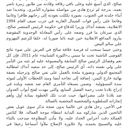
صالح، الذي أسبغ عليه وعلى باقي رفاقه وقادته من طابور زمرة ناصر
نعمه، بدرجة لم تردع هادي من مواصلة مشواره التآمري، وتحديدا ضد
أبناء جلدته في الجنوب، بصورة تكللت بعودته إلى رحابهم ظافرا وغانما
وفاتحا على رأس قوات الشمال الغازية في حرب صيف العام 1994
الانقلابية، بصفته آنذاك وزيرا للدفاع في حكومة الرئيس المنتصر صالح،
الذي سرعان ما قرر وضعه على رأس المعادلة الوحدوية المقوضة
ببارود المدافع الانقلابية حين عينه نائبا صوريا له، خلفا للزعيم المهزوم
علي سالم البيض.
وحتى حينما سنحت له فرصة خلافة صالح في العرش على ضوء نتائج
الفوضى الناشبة تحت ما سمي بـ«الثورة الشبابية» عام 2011، فإن كل
نعم وفضائل الرئيس صالح السابقة والمصبوغة عليه لم تثنه من التآمر
على ولي نعمته ذاته، أي الرئيس صالح، إلى حد سعيه آنذاك لمطالبة
المجتمع الدولي وبصورة ملحة بالعمل على نفي صالح وترحيله بصفة
نهائية خارج اليمن، إضافة إلى نجاحه أيضا ومنذ اللحظات الأولى لتبوئه
سدة المسؤولية.. وضمن مسعاه التآمري العام ضد شعبه وبلده في
إدراج بلادنا تحت رحمة الفصل السابع، والتي مهدت لفتح أبواب العدوان
ضد بلادنا على مصراعيها، حيث عدت تلك الخطوة بمثابة أول وأهم
إنجازاته السلطوية والشخصية المخضبة بالعمالة.
في الأخير، رحل هادي عن عالمنا بدون ضجة تذكر سوى عويل بعض
النائحين الذين شاركوه منذ البداية امتطاء موجة العمالة، فلا كنائس
العمالة دقت أجراس الحداد عليه، ولا مآذن المطاوعة صدحت بالثناء
عليه والتسبيح بحمده، ولا جلاوزة الإصلاح ملأوا أسماعنا زعيقا في