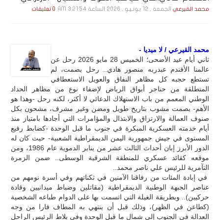
الجمعة , 12 يـونـيـو , 2026 الساعة 3:21:54 AM
محمد القيرعي
0 تعليقات
محمد القيرعي / لا ميديا -
ثاني أيام عيد الأضحى؛ الخميس 28 مايو 2026 رحل عن
عالمنا الأفندم عبدربه منصور هادي.. رحل بصمت، لم
تستطع حجبه كل مظاهر النفاق والعويل الاستعطافي
المنطلقة من حناجر أبواق الرياض لإضفاء نوع من مظاهر الحداد
الوطني المعمم من باب الاستهلاك الدعائي لا أكثر، لكنه رحل -وهذا هو
الأهم- بصمت مشوب بتاريخ طويل ومضن وغير مشرف، مشحون بكل
صنوف العمالة والارتزاق والابتذال والمؤامرات التي أجادها بامتياز منذ
أيام خدمته العسكرية المبكرة في جنوب ما قبل الوحدة -كضابط رفيع
المستوى في جيش جمهورية اليمن الديمقراطية الشعبية- حيث كان له
الدور الأبرز إبان أحداث الثالث عشر من يناير الدموية عام 1986، ومن
موقعه كقائد عسكري للمنطقة الشرقية الوسطى.. ضمن الزمرة
التآمرية للرئيس علي ناصر محمد..
في إبادة المئات من رفاقنا الآمنين في ثكناتهم وفي أسرة نومهم من
عناصر الجبهة الوطنية الديمقراطية (مقاتلين وضباط ميدانيين وقادة
حركيين).. وبطريقة الغيلة التي اتسمت بها على الدوام طباعه الشخصية
(كطاعن في الظهر)، وذلك قبل أن ينتهي به المطاف فارا من وجه
العدالة في الجنوب إلى شمال ما قبل الوحدة وفي بلاط الرئيس الراحل