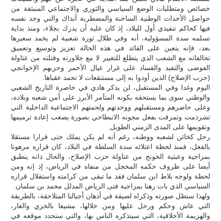
خصائص ومتطلبات الوضع السياسي والثوري والاجتماعي المنبثقة من
حواصل الأحداث الوطنية الساخنة والمضطربة آنذاك والتي وجد نفسه
فيها كحاكم تنفيذي أول للبلاد، إذ كان عليه أن يدرك بجلاء، ومنذ بداية
تسلمه سدة المسؤولية، أنه وفي ظلال ثورة شعبية لم يخمد سعيرها
بعد، فإنه يتعين على القائد في هذه الحالة تعزيز وتوسيع وتعميق
تحالفاته مع الشعب الذي يتطلع للتغيير لا مع جلاوزته وقتلته من عتاولة
الفوضى والتفيد والفساد على غرار عيال الأحمر وحزبهم الإخوانجي
(حزب الإصلاح) الذين أودوا به إلى مستنقعات لا تحمد عقباها.
اليوم وغدا وفي المستقبل، لن يذكر هادي في خاصرة التاريخ الشعبي
والوطني سوى بما يستحقه بكونه المتآمر الأبرز على أمن شعبه وبلاده،
وعلى حاضرهم ومستقبلهم ووحدتهم ولحمتهم الاجتماعية الداخلية التي
تشرذمت وتمزقت بفعل مجونه الانبطاحي بصورة يصعب إعادة ترميمها
وتقويمها على المدى الزمني الطويل.
رحل كخائن لشعبه ووطنه، رغم أنه لم يكن يملك حتى قرارا مستقلا
بالفعل، فمنذ لحظة اعتلائه سدة السلطة في البلاد، كان قراره مرهونا
بمزاجية وعبثية الخونج من عتاولة حزب الإصلاح، والحال ذاته ينطبق
أيضا على ظروف حكمه المخجل من منفاه في الرياض، إذ إنه ومن
لحظة ولوجه بلاط ابن سلمان فقد ما تبقى من كرامته واستقلال قراره
السياسي الذي بات رهنا بمزاجية فتى الرياض المدلل محمد بن سلمان.
ولهذا ستظل صورته وذكراه لصيقة في أذهان أجيالنا المتلاحقة، بالطريقة
التي عاش وحكم ورحل عليها ومن خلالها، مشيعا بالخزي والعار،
والهزيمة الأخلاقية، التي سيتذكره الناس بها، والتي ستحدد موقعه في