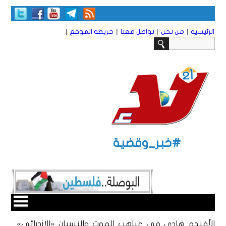
|
|
|
|
الرئيسية
من نحن
تواصل معنا
خريطة الموقع
#خبر_وقضية
الأفندم هادي..في غياهب الموت والنسيان «الازدرائي»