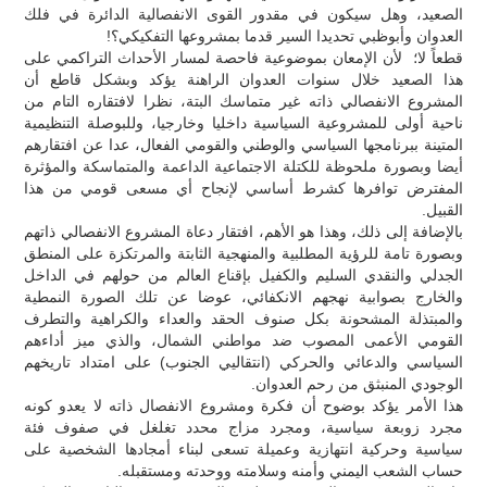
الصعيد، وهل سيكون في مقدور القوى الانفصالية الدائرة في فلك
العدوان وأبوظبي تحديدا السير قدما بمشروعها التفكيكي؟!
قطعاً لا؛ لأن الإمعان بموضوعية فاحصة لمسار الأحداث التراكمي على
هذا الصعيد خلال سنوات العدوان الراهنة يؤكد وبشكل قاطع أن
المشروع الانفصالي ذاته غير متماسك البتة، نظرا لافتقاره التام من
ناحية أولى للمشروعية السياسية داخليا وخارجيا، وللبوصلة التنظيمية
المتينة ببرنامجها السياسي والوطني والقومي الفعال، عدا عن افتقارهم
أيضا وبصورة ملحوظة للكتلة الاجتماعية الداعمة والمتماسكة والمؤثرة
المفترض توافرها كشرط أساسي لإنجاح أي مسعى قومي من هذا
القبيل.
بالإضافة إلى ذلك، وهذا هو الأهم، افتقار دعاة المشروع الانفصالي ذاتهم
وبصورة تامة للرؤية المطلبية والمنهجية الثابتة والمرتكزة على المنطق
الجدلي والنقدي السليم والكفيل بإقناع العالم من حولهم في الداخل
والخارج بصوابية نهجهم الانكفائي، عوضا عن تلك الصورة النمطية
والمبتذلة المشحونة بكل صنوف الحقد والعداء والكراهية والتطرف
القومي الأعمى المصوب ضد مواطني الشمال، والذي ميز أداءهم
السياسي والدعائي والحركي (انتقاليي الجنوب) على امتداد تاريخهم
الوجودي المنبثق من رحم العدوان.
هذا الأمر يؤكد بوضوح أن فكرة ومشروع الانفصال ذاته لا يعدو كونه
مجرد زوبعة سياسية، ومجرد مزاج محدد تغلغل في صفوف فئة
سياسية وحركية انتهازية وعميلة تسعى لبناء أمجادها الشخصية على
حساب الشعب اليمني وأمنه وسلامته ووحدته ومستقبله.