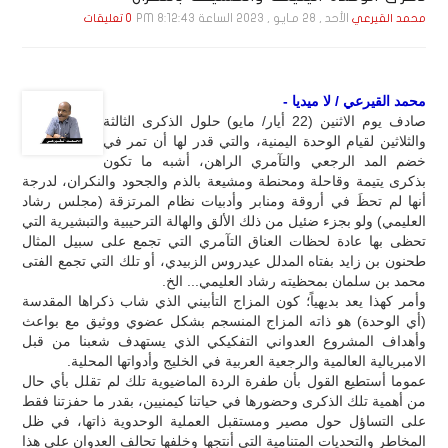
الأحد , 28 مـايـو , 2023 الساعة 8:12:43 PM
محمد القيرعي
0 تعليقات
محمد القيرعي / لا ميديا -
صادف يوم الاثنين (22 أيار/ مايو) حلول الذكرى الثالثة
والثلاثين لقيام الوحدة اليمنية، والتي قدر لها أن تمر في
خضم المد الرجعي والتآمري الراهن، أشبه ما تكون
بذكرى يتيمة وقاحلة ومحنطة ومشيعة بالذم والجحود والنكران، لدرجة
أنها لم تحظَ في أروقة ومنابر وأدبيات نظام المرتزقة (مجلس رشاد
العليمي) ولو بجزء ضئيل من ذلك الألق والهالة الترحيبية والتبشيرية التي
تحظى بها عادة لحظات العناق التآمري التي تجمع على سبيل المثال
طحنون بن زايد بفتاه المدلل عيدروس الزبيدي، أو تلك التي تجمع الفتى
محمد بن سلمان بمحظيته رشاد العليمي... الخ.
وأمر كهذا يعد بديهياً؛ كون المزاج التأبيني الذي شاب ذكراها المقدسة
(أي الوحدة) هو ذاته المزاج المنسجم بشكل عضوي ووثيق مع بواعث
وأهداف المشروع العدواني التفكيكي الذي يستهدف شعبنا من قبل
الامبريالية العالمية والرجعية العربية في الخليج وأدواتها المحلية.
عموما أستطيع القول بأن طفرة الردة الماضيوية تلك لم تقلل بأي حال
من أهمية تلك الذكرى وحضورها في حياتنا كيمنيين، بقدر ما حفزتنا فقط
على التساؤل حول مصير ومستقبل العملية الوحدوية ذاتها، في ظل
المخاطر والتحديات المتنامية التي أنتجها وخلفها تحالف العدوان على هذا