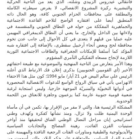
فانتقالي عيدروس الزبيدي وشلته، الذي يعد من الناحية الحركية
والتبشيرية ركيزة المشروع الانفصالي، لا يفرض سيطرته الكاملة
والمطلقة على محافظات الحزام الجنوبي كافة، وهو الحال ذاته
المنطبق أيضا على افتقاره الواضح لتلاحم القاعدة الاجتماعية
والجماهيرية المفككة من حوله في النطاق الجنوبي والمنقسمة في
ولاءاتها بين الداخل والخارج، ما يعني أن النطاق الديمغرافي المهيمن
عليه عمليا من قبلهم لا يتعدى في كل الأحوال إلى جانب عدن تخوم
محافظة لحج وبعض أنحاء أرخبيل سقطرى، بالإضافة إلى افتقاره شبه
المؤكد كما أسلفنا للإمكانات الجغرافية والطاقات الاجتماعية الثورية
اللازمة لإنجاح مسعاه التفكيكي التآمري المشؤوم.
وهذا الأمر يتعارض من الناحية المنهجية والموضوعية مع طبيعة احتفائهم
الأخير (أي القوميين الجنوبيين) بذكرى إعلان فك الارتباط الذي أعلنه
الرئيس علي سالم البيض في 21 أيار/ مايو 1994؛ كون مثل هذا الاحتفاء
الانهزامي يأتي في سياق الرواج الواسع للدعوات الانفصالية المحصورة
في أدواتها النخبويّة والمنبريّة الموجهة خارجيا، وليس استجابة لرغبة
شعبية قومية جنوبية عارمة كما يزعمون وجاهزة للانعتاق من اللحمة
الوحدوية.
المشكلة الرئيسية هنا، والتي لا مفر من الإقرار بها، تكمن في أن مأساة
الوحدة اليمنية ظلت ولا تزال، ومنذ نشأتها كفكرة وكهدف وطني
استراتيجي إبان مراحل النضال الوطني الشاق لتحقيقها منذ أواخر
ستينيات القرن الفائت، رهينة المصالح والتجاذبات السياسية
والأيديولوجية والطبقية ومناورات الفئات الرجعية النافذة والمهيمنة على
ناصية القرار السياسي والمتعاقبة على حكم البلاد، والتي أسهمت من