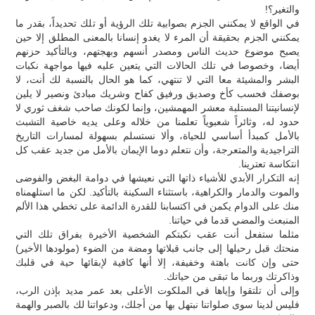
والتغير؟!
في الواقع لا يمكنني الجزم بصوابية تلك الرؤية أو تلك تحديداً، بقدر ما
يمكنني الجزم بحقيقة أن المرء لا يغدو إنسانا بالمعنى المطلق إلا حين
يصبح موضوع حديث الناس ومصدر أنسهم وبهجتهم، وبالتأكيد حزنهم
أيضا، وخصوصا في تلك الحالات التي يتعين عليه فيها مواجهة نكبات
البشر والمشيئة معا التي لا تنتهي، كما هو الحال بالنسبة لك أنت، لا
بوصفك فحسب كأخ وصديق ورفيق كفاح وشريك مبادئ ونصير لا يلين
لإنسانيتنا المستلبة معشر المهمشين، وإنما لكونك صاحب شغف ثوري لا
حدود له، وثائراً شعبوياً تعلمنا من خلاله وعلى يديه خاصية التشبث
بالأمل كمبدأ أساسي للحياة، وألا نستسلم بسهولة لمسارات التاريخ
التراجيدية والمتعرجة، وأن نتعلم دوما الإيمان بالأمل من جديد عقب كل
انتكاسة تعترينا.
إنه التكرار الأبدي للأشياء ذاتها التي نعيشها في دوامة البغض والفوضى
والموت والدمار والكراهية، باستثناء السكينة بالتأكيد. لكن ما استلهمناه
منك على الدوام يكمن في اكتسابنا للقدرة الدائمة على تخطي هذا الألم
المنبعث والمضي قدما في حياتنا.
مثلما ستفعل أنت عقب نكبتكم الشخصية الأخيرة بفراق تلك التي
منحتك قبل رحيلها إلى جانب قبلاتها ومضة من الضوء (مولودها الأخير)
حتى وإن كانت باهتة وخفيفة، إلا أنها كافية لإبقائها حية في قلبك
وذاكرتك وربما ما تبقى من حياتك.
وإلى أن تلتقوا وإياها في الملكوت الأعلى بعد عمر مديد بإذن الرب،
فليس لدينا سوى صلواتنا نبتهل بها من أجلك، ودعواتنا لك بالصبر والهمة