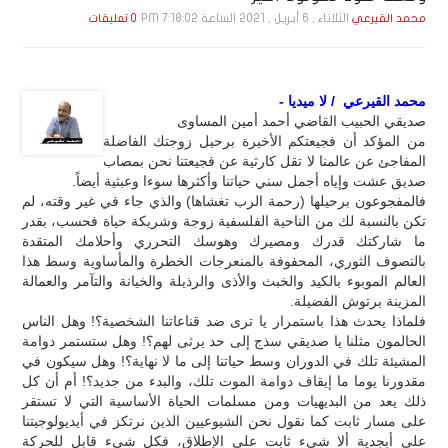
الثلاثاء , 6 أبـريـل , 2021 الساعة 7:18:02 PM
محمد القيرعي
0 تعليقات
محمد القيرعي / لا ميديا -
صديقي الحبيب القاضي أحمد أمين المساوى
من المؤكد أن فجيعتكم الأخيرة برحيل زوجتك الفاضلة
المفاجئ عن عالمنا لا تقل كارثية عن فجيعتنا نحن بمصاب
صديق عشت وإياه أجمل سني حياتنا وأكثرها سوءا وعبثية أيضاً.
فالمفجوعون برحيلها (رحمة الرب تغشاها) والذي جاء في غير وقته، لم
تكن بالنسبة لك من الناحية الفلسفية زوجة وشريكة حياة فحسب، بقدر
ما شاركتك قدرك ومصيرك وهوسك التحرري وأحلامك المتقدة
بالتصوف الثوري، المحفوفة بالمنعرجات الخطرة والمأساوية وسط هذا
العالم الموبوء بالكيد والخبث والأذى والرذيلة والخيانة والتآمر والعمالة
المزينة برتوش الفضيلة.
فلماذا يحدث هذا باستمرار يا ترى ضد قناعاتنا الشخصية؟! وهل الناس
الحالمون مثلنا يا صديقي سذج إلى حد يرثى لهم؟! وهل ستستمر دوامة
المشيئة تلك في الدوران وسط حياتنا إلى ما لا نهاية؟! وهل سيكون في
مقدورنا يوما ما إيقاف دوامة الموت تلك، والبدء من جديد؟! أم أن كل
ذلك يعد من البديهيات ومن مسلمات الحياة الأساسية التي لا تستقر
على مسار ثابت كما نقول نحن الشيوعيين الذين نرتكز في أيديولوجيتنا
على أبجدية ألا شيء ثابت على الإطلاق، فكل شيء قابل للحركة