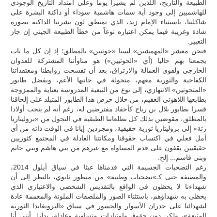
الطبيعة والتاريخ، اللذين لم يشيرا يوما وعلى امتداد التاريخ الوجودي
للهاشميين إلى وجود أية سمات هاشمية سوداء أو داكنة البشرة على
شاكلتنا، باستثناء الإمام زيد، الذي تمنطق لون بشرتنا الداكنة بصورة
شاذة وغريبة فيما يمكن اعتباره نوعاً من خطأ الطبيعة الجيني إن جاز
التعبير.
فنحن معشر «المهمشين» لسنا «حوثيين» بالمطلق؛ إذ إن كل ما بات
يجمعنا بهم حاليا (أي «الحوثيين») هو مناوأتنا المشتركة للعدوان
الخارجي ولقوى العمالة والارتزاق، بعد أن تفسخت روابطنا ومعتقداتنا
الكفاحية والثورية معهم، متحولة في جانبها الأعم، وبفضل طابور
«المتحوثين» الانتهازي، إلى نوع من التبعية المدروسة بعناية والممزوجة
بطابعها اللاهوتي العقيم، من خلال حرص هذا الطابور المتبلد على إلحاقنا
قسرا بطابور بلال بن رباح كأحفاد مفترضين له، رغم أنه لم ينجب أولادا
بالمطلق، مقوضين بذلك كل تطلعاتنا الطبقية في التحول من «بروليتاريا
رثة» إلى بروليتاريا ثورية حقيقية، ومجردين إيانا في الوقت ذاته من أي
أمل فعلي في اكتساب حقوقنا ومكانتنا العادلة في المجتمع كثوريين
حقيقيين يقفون على قدم المساواة مع غيرهم من بني هاشم وبني حاتم
وبني قاسم... إلخ.
رغم التضحيات الجسيمة التي قدمناها عبثا في سياق أيلول 2014،
والمصنفة حتى كـ»تضحيات وطنية» من منظور ثانوي، بالنظر إلى أن
شهداءنا لا يحظون في الواقع بالتقديس الشخصي والاعتباري الذي
يحظى به شهداؤهم، باستثناء الصور والملصقات الملونة والمعممة عادة
لشهدائنا على جدران الأسوار والجسور في سياق «البروبغاندا الثورية
المتبعة»، ولكن دون حقوق وامتيازات متساوية وعادلة، بدليل أنني أنا