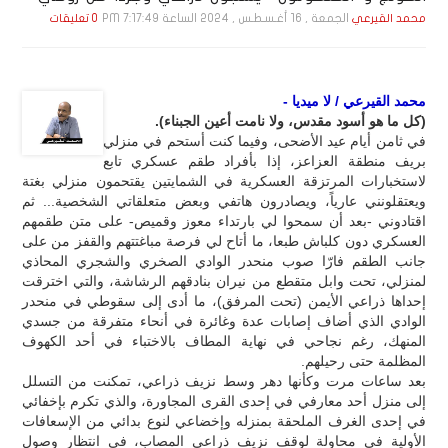
الجمعة , 16 أغـسـطـس , 2024 الساعة 7:17:49 PM
محمد القيرعي
0 تعليقات
محمد القيرعي / لا ميديا -
(كل ما هو أسود مقدس، ولا نامت أعين الجبناء).
في ثامن أيام عيد الأضحى، وفيما كنت أستحم في منزلي
بريف منطقة العزاعز، إذا بأفراد طقم عسكري تابع
لاستخبارات المرتزقة العسكرية في الشمايتين يقتحمون منزلي بغتة
ويعتقلونني عارياً، ويصادرون هاتفي وبعض متعلقاتي الشخصية... ثم
اقتادوني -بعد أن سمحوا لي بارتداء معوز وقميص- على متن طقمهم
العسكري دون كلباش طبعا، ما أتاح لي فرصة مباغتتهم والقفز من على
جانب الطقم فارّا صوب منحدر الوادي الصخري والشجري المحاذي
لمنزلي، تحت وابل متقطع من نيران بنادقهم الرشاشة، والتي اخترقت
إحداها ذراعي الأيمن (تحت المرفق)، ما أدى إلى سقوطي في منحدر
الوادي الذي أضاف إصابات عدة وغائرة في أنحاء متفرقة من جسدي
المنهك، رغم نجاحي في نهاية المطاف بالاختباء في أحد الكهوف
المظلمة حتى رحيلهم.
بعد ساعات مرت وكأنها دهر وسط نزيف ذراعي، تمكنت من التسلل
إلى منزل أحد معارفي في إحدى القرى المجاورة، والذي تكرم بإخفائي
في إحدى الغرف الملحقة بمنزله وإخضاعي لنوع بدائي من الإسعافات
الأولية في محاولة لوقف نزيف ذراعي المصاب، في انتظار وصول