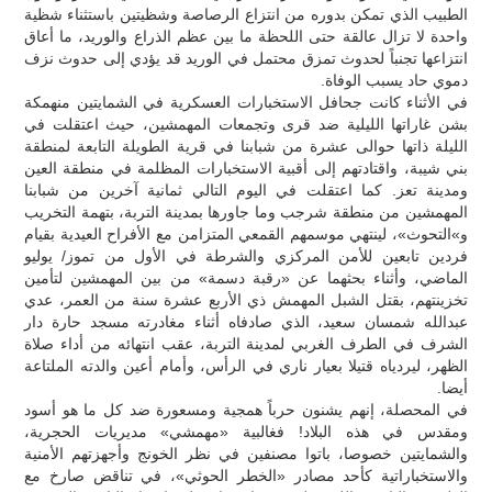
الطبيب الذي تمكن بدوره من انتزاع الرصاصة وشظيتين باستثناء شظية
واحدة لا تزال عالقة حتى اللحظة ما بين عظم الذراع والوريد، ما أعاق
انتزاعها تجنباً لحدوث تمزق محتمل في الوريد قد يؤدي إلى حدوث نزف
دموي حاد يسبب الوفاة.
في الأثناء كانت جحافل الاستخبارات العسكرية في الشمايتين منهمكة
بشن غاراتها الليلية ضد قرى وتجمعات المهمشين، حيث اعتقلت في
الليلة ذاتها حوالى عشرة من شبابنا في قرية الطويلة التابعة لمنطقة
بني شيبة، واقتادتهم إلى أقبية الاستخبارات المظلمة في منطقة العين
ومدينة تعز. كما اعتقلت في اليوم التالي ثمانية آخرين من شبابنا
المهمشين من منطقة شرجب وما جاورها بمدينة التربة، بتهمة التخريب
و»التحوث»، لينتهي موسمهم القمعي المتزامن مع الأفراح العيدية بقيام
فردين تابعين للأمن المركزي والشرطة في الأول من تموز/ يوليو
الماضي، وأثناء بحثهما عن «رقبة دسمة» من بين المهمشين لتأمين
تخزينتهم، بقتل الشبل المهمش ذي الأربع عشرة سنة من العمر، عدي
عبدالله شمسان سعيد، الذي صادفاه أثناء مغادرته مسجد حارة دار
الشرف في الطرف الغربي لمدينة التربة، عقب انتهائه من أداء صلاة
الظهر، ليردياه قتيلا بعيار ناري في الرأس، وأمام أعين والدته الملتاعة
أيضا.
في المحصلة، إنهم يشنون حرباً همجية ومسعورة ضد كل ما هو أسود
ومقدس في هذه البلاد! فغالبية «مهمشي» مديريات الحجرية،
والشمايتين خصوصا، باتوا مصنفين في نظر الخونج وأجهزتهم الأمنية
والاستخباراتية كأحد مصادر «الخطر الحوثي»، في تناقض صارخ مع