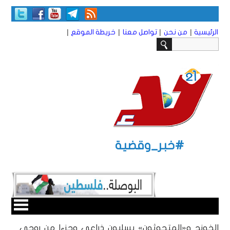
|
|
|
|
الرئيسية
من نحن
تواصل معنا
خريطة الموقع
#خبر_وقضية
الخونج و«المتحوثون» يسلبون ذراعي وجزءا من روحي