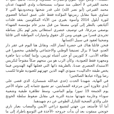
محمد القيرعي لا أحظى منذ سنوات بمستحقات ولدي الشهيد/ عدنان
محمد القيرعي (أبو نصر الله) على قدر شحتها ومحدوديتها التي لا
تساوي شيئا مقابل رمزيتها المؤكدة فقط على عمق انتمائنا العضوي
لثورة أيلول 2014 وأسوة بغيري من الآباء المكلومين بفقد فلذات
أكبادهم، بالنظر إلى كوني مصنفا من قبل مدير عام مؤسسة الشهداء
بوصفي مرتزقا، في توصيف عنصري استعلائي يجيز لهم بكل بساطه
تجريدي قسرا من هويتي ومن كل حقوق وامتيازات المواطنة التي قاتلنا
وضحينا لعقود في سبيل اكتسابها.
فنحن قاتلنا هناك في حضرة أنصار الله، ونقاتل هنا اليوم في عقر دار
العدو، فيما لا يزال تصنيفنا الوطني والاجتماعي والطبقي محصورا في
نطاقه الأدنى، لا كثوريين أو حتى أشباه ثوريين، وإنما كفئات دنيا جاهزة
ومجهزة فقط للعبودية، وكأن الرب هو من منحهم صكاً مفتوحاً لتكريس
الاستبداد العنصري ضدنا، بالطريقة ذاتها التي فعلتها آلهة الهندوس فيما
يخص طبقة «الداليت» منبوذي الهند الذين جهزتهم للعبودية طوعا لكسب
رضا وولاء عبادها الصالحين!
في النهاية، شهيدنا الحدث (عدي عبدالله شمسان)، الذي قضى على
أيدي جلاوزة أمن مرتزقة الشمايتين، تم تشييع جثمانه إلى مثواه الأخير
يوم الجمعة 19 تموز/ يوليو الماضي، وسط تظاهرة طبقية وشعبية
سوداء وعارمة شهدتها مدينة التربة في مقابل ضغوط سلطة الخونج
على والدَي الضحية للتنازل الطوعي عن دم شهيدهما.
أما أنا فأستعد من جهتي لتشييع ذراعي الأيمن والمصاب بعيار ناري
خونجي ممقوت بعد أن بدأت جروحه -الآخذة في التوسع باطراد إلى ما