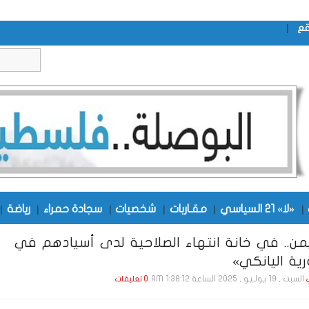
|
قع
|
«لا» 21 السياسي
|
مقـاربات
|
شخصيات
|
سجادة حمراء
|
رياضة
|
من.. في خانة انتهاء الصلاحية لدى أسيادهم في
رية اليانكي»
السبت , 19 يـولـيـو , 2025 الساعة 1:38:12 AM
0 تعليقات