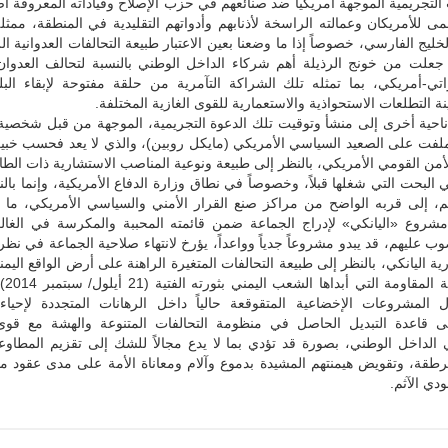
التجريمية الموجهة أمريكياً ضد صنائعهم في حزب الإصلاح وقياداته المعروفة أصلاً
عمى للأمريكان وعمالته الراسخة لأذنابهم وأدواتهم التقليدية في المنطقة، ممثل
ليج الفارسي، خصوصاً إذا ما وضعنا بعين الاعتبار طبيعة التحالفات العدوانية ال
تي جعلت من خونج الرذيلة أهم شركاء الداخل الوطني بالنسبة لتحالف العدوان
تي-أمريكي، بما تمثله تلك الشراكة التآمرية من حلقة مفتوحة لإبقاء البلد
نة التطلعات الاستحواذية والاستعمارية للقوى الغازية المختلفة.
ناحية أخرى إلى منشأ وتوقيت تلك الدعوة التجريمية، الموجهة من قبل شخصية 
فت على الصعيد السياسي الأمريكي (مايكل روبين)، والذي لا يعد فحسب خبيراً
ن القومي الأمريكي، بالنظر إلى طبيعة ونوعية المناصب الاستشارية ذات الطاب
ي البحت التي شغلها قبلاً، وخصوصاً في نطاق وزارة الدفاع الأمريكية، وإنما بالنظ
هم، إلى قربه الواضح من مراكز صنع القرار الأمني والسياسي الأمريكي، ما 
مشروع «اليانكي» لإدراج الجماعة ضمن قائمته المحببة والمكرسة في الغالب
ب عليهم، قد يبدو مشروعاً جدياً وواعداً، يؤرخ لانتهاء صلاحية الجماعة في نظر
ة اليانكي، بالنظر إلى طبيعة التحالفات المتغيرة الراهنة على أرض الواقع اليمن
فرضتها صل
المشروعات الإخضاعية المتقوقعة حالياً داخل الرهانات المتجددة لإحياء 
 قاعدة التبديل الحاصل في منظومة التحالفات المتنوعة والهشة مع قوى 
 الداخل الوطني، بصورة قد تؤدي بما لا يدع مجالاً للشك إلى تقزيم المطاو
طقة، وتقويض هيمنتهم المشيدة بدموع وآلام ومعاناة الأمة على مدى عقود م
دي الآثم.