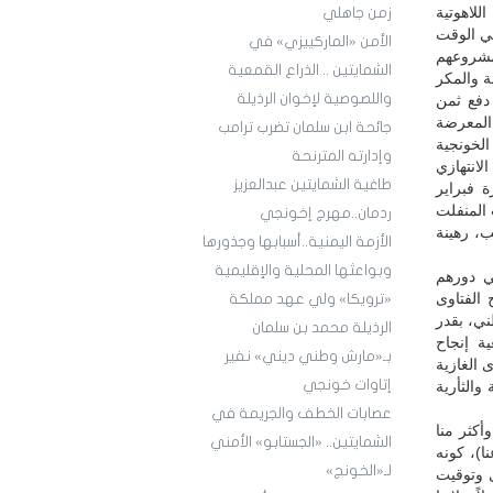
للاهوتية
زمن جاهلي
في الوقت
الأمن «الماركييزي» في
مشروعهم
الشمايتين .. الذراع القمعية
لقدر ذاته من الخسة والمكر
واللصوصية لإخوان الرذيلة
 دفع ثمن
 المعرضة
جائحة ابن سلمان تضرب ترامب
الخونجية
وإدارته المترنحة
لانتهازي
طاغية الشمايتين عبدالعزيز
 فبراير
 المنفلت
ردمان..مهرج إخونجي
ب، رهينة
الأزمة اليمنية..أسبابها وجذورها
وبواعثها المحلية والإقليمية
ي دورهم
 الفتاوى
«ترويكا» ولي عهد مملكة
ني، بقدر
الرذيلة محمد بن سلمان
ة إنجاح
بـ«مارش وطني ديني» نفير
 الغازية
إتاوات خونجي
والثأرية
عصابات الخطف والجريمة في
أكثر منا
الشمايتين.. «الجستابو» الأمني
ا)، كونه
لـ«الخونج»
 وتوقيت