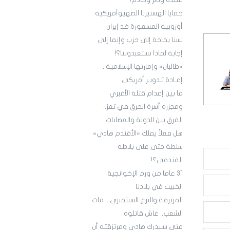
عمدة وثائر وخادم!
خفايا الهستيريا الصهيوأمريكية
أوروبية المسعورة ضد إيران
لسنا بحاجة إلى حزب وإنما إلى
إجابة:لماذا تستعبدوننا؟!
«طالبان» وإمارتها الإسلامية..
إعـادة تـدويـر أمريكي
ما بين إعدام قتلة الأغبري
ومجزرة أسرة الحرق في تعز..
الفرق بين الدولة والعصابات
هل فعلاً يملك «الأفندم هادي»
سلطة حتى على بلاطه
الفندقي؟!
3١ عاما من ورم الإخوانجية
الخبيث في بلادنا
المرتزقة والبرع السبتمبري .. مات
الشعب.. عاش قاتلوه
متى سـيدرك هادي ومرتزقته أن