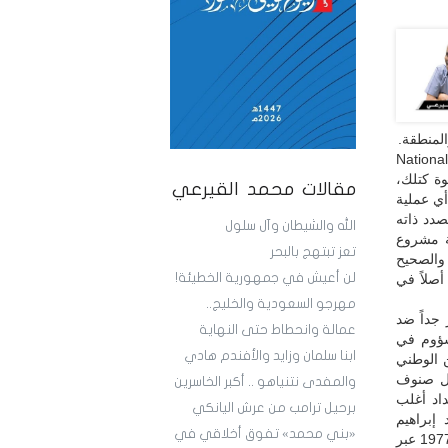
المنطقة.
وأكد، في دراسته المنشورة بتاريخ 8 تموز/ يوليو 2025، في مجلة «الأمن القومي» (National
طوة كتلك،
مقالات محمد القيرعي
ي عملية
صدد ذاته
الله والشيطان وآل سلول
قة مشروع
تعز تبتهج بالبحر
والصحيح
لن أعيش في جمهورية الخطيئة!
أصلاً في
مهرجو السعودية والخليج..
 جداً ضد
عمالة وانحطاط حتى النهاية
شؤوم في
ابنا سلمان وزايد والأفندم هادي
 الوطني
كل صنوف
والمفدى نتنياهو .. أكبر الخاسرين
داد أغلب
برحيل ترامب من عرش اليانكي
 إبراهيم
«بني محمد» تفوق أخلاقي في
الحمدي، الذي قضي عليه وعلى نظامه الوطني التقدمي غيلة في الحادي عشر من أكتوبر 1977 عبر