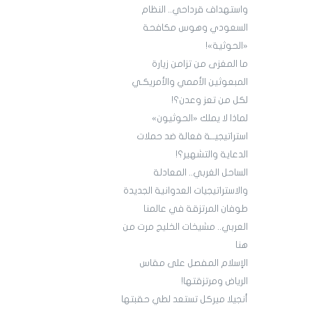
واستهداف قرداحي.. النظام
السعودي وهوس مكافحة
«الحوثية»!
ما المغزى من تزامن زيارة
المبعوثين الأممي والأمريكـي
لكل من تعز وعدن؟!
لماذا لا يملك «الحوثيون»
استراتيجيــة فعالة ضد حملات
الدعاية والتشهير؟!
الساحل الغربي.. المعادلة
والاستراتيجيات العدوانية الجديدة
طوفان المرتزقة في عالمنا
العربي.. مشيخات الخليج مرت من
هنا
الإسلام المفصل على مقاس
الرياض ومرتزقتها!
أنجيلا ميركل تستعد لطي حقبتها