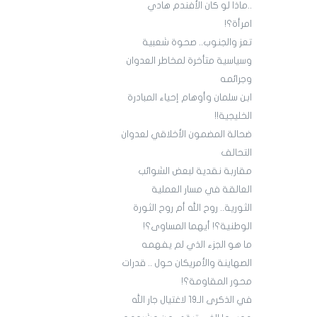
..ماذا لو كان الأفندم هادي
امرأة؟!
تعز والجنوب.. صحوة شعبية
وسياسية متأخرة لمخاطر العدوان
وجرائمه
ابن سلمان وأوهام إحياء المبادرة
الخليجية!!
ضحالة المضمون الأخلاقي لعدوان
التحالف
مقاربة نقدية لبعض الشوائب
العالقة في مسار العملية
الثورية.. روح الله أم روح الثورة
الوطنية؟! أيهما المساوى؟!
ما هو الجزء الذي لم يفهمه
الصهاينة والأمريكان حول .. قدرات
محور المقاومة؟!
في الذكرى الـ19 لاغتيال جار الله