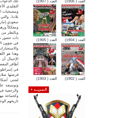
تلك الدعوات 
العدد ( 1906)
العدد ( 1907)
التقليدي الأ
ومشيخيات الخ
بلادنا، وال
سعودي-إمارا
ومفككاً ورهي
وبالنظر من 
ذات حضور مل
العدد ( 1904)
العدد ( 1905)
في شؤون الأم
والاستخبارات
وهذا هو الأ
الإجمال أن 
أظافر المغضو
في إمبراطوري
العدد ( 1902)
العدد ( 1903)
لشتى أشكال 
وتوسيعه على
الـمـزيــد +
والرجعية في
وكجماعة مهر
تاريخهم الوجو