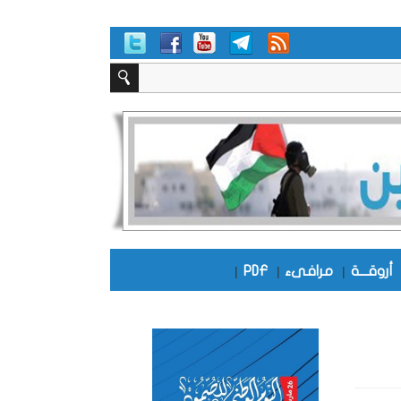
أروقـــة
|
مرافىء
|
PDF
|