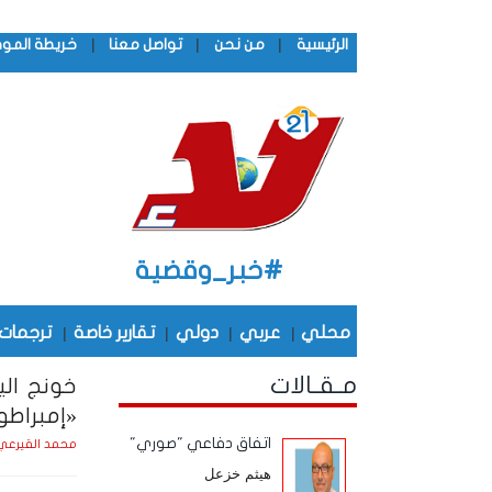
|
|
|
الرئيسية
من نحن
تواصل معنا
خريطة المو
#خبر_وقضية
محلي
|
عربي
|
دولي
|
تقارير خاصة
|
ترجمات
مـقـالات
خونج الي
«إمبراطو
اتفاق دفاعي "صوري"
محمد القيرعي
هيثم خزعل