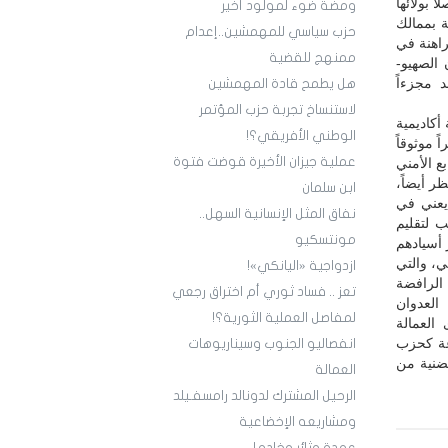
 بولائها
ومضة ضوء لمولود أخير
ة بممالك
حزب سياسي للمهمشين..إعدام
راهنة في
ممنهج للقضية
 الصهيو-
 مجزءاً
هل يطمح قادة المهمشين
لاستنساخ تجربة حزب المؤتمر
أكاديمية
الوطني الأفريقي؟!
 موثوقاً
عملية جيزان الأخيرة قوضت فتوة
ع الأمني
ر أيضاً،
ابن سلمان
يعني في
نفاق المثل الإنسانية السهل..
 لتقليم
مونتسكيو
 أسيادهم
ي، والتي
ازدواجية «اليانكي»!
ابة المقاومة التي أبداها الشعب اليمني بثورته الفتية (21 أيلول/ سبتمبر 2014) الرافضة
تعز .. فساد ثوري أم اختراق رجعي
العدوان
لمفاصل العملية الثورية؟!
العمالة
عة كحزب
انفصاليو الجنوب وسيناريوهات
ضنية من
العمالة
الرحيل المشترك لدونالد رامسفـيلد
ومشاريعه الإخضاعية