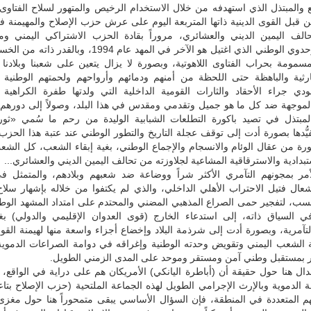
ع والمبتذل الذي استهدفه من خلال الاستخدام الرخيص والمتهور لسلاح الفتاوى ا
ن قبل القوى الدينية ذاتها المتربعة اليوم على عرش حزب الإصلاح والمهيمنة 
الف اليمين الديني والعشائري، مروراً بقادة الحزب الاشتراكي اليمني و
الحداثي والوحدوي الوطني الذي اغتيل هو الآخر في المهد عام 1994، وبا
مسمومة بحراب الفتاوى اللاهوتية، وبصورة لا يزال يتعين على شعبنا وبلادنا
لكارثية والباهظة حتى اللحظة من أمنهم ودمائهم وأرواحهم ولحمتهم الوطنية
ودي جراء الأحقاد والثارات القومية الداخلية التي ولدتها طفرة الكراهية 
لموجهة ضد كل ما هو جميل وتقدمي ومقدس في هذا البلد، وصولاً إلى دورهم ا
لمبتذل في تصيد باكورة التطلعات الشبابية الوليدة من رحم ما سُمي «ثورة
فيُّدها بصورة أدت إلى توقف عجلة التاريخ والتطور الوطني عند عتبة هذا الحزب
ة من عقال الوئام والانسجام والإجماع الوطني، بغية إبقاء الشعب، كل الشع
تبدادية والاسترقاقية المشاعية لجلاوزته من تحالف اليمين الديني والعشائري...
لأمر بمجونهم التآمري الأكثر شراً ووضاعة ضد شعبهم وبلادهم، والمتمثل ف
عال فتيل الاحتراب الأهلي الداخلي، والذي لم يكتفوا من خلاله بإشهار سلاح
حسب، لتفجير حمى الصراع المذهبي المضني والمحتدم على امتداد المشهد الوط
ي السياق ذاته، إلى استدعاء الخارج (قوى العدوان الإقليمي والدولي) بغي
آمرية، وبصورة أدت إلى شرذمة البلاد وإخضاع أجزاء واسعة منها لهيمنة القوى
 الشعب اليمني وتقويض وحدته الوطنية وإغراقه في دوامة الصراعات الدموية 
ذر بمستقبل وطني آمن ومستقر وموحد على المدى الزمني الطويل.
جدال هنا حول حقيقة أن (أباطرة اليانكي) الأمريكان هم على دراية في الواقع، و
عة الدموية وبالإرث الإجرامي الطويل لهذه الجماعة الملتحية (حزب الإصلاح بتاعن
م المتعددة في المنطقة، فإن السؤال الأساسي يبقى متمحوراً هنا حول مغزى