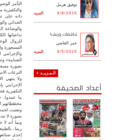
التآمر الوضي
توفيق هزمل
والتكفيرية م
8/8/2026
المزيد
ذاته على تح
والوضاعة ال
تناقضات وزيف!
تداعياتها ا
للزوال الوج
عمر القاضي
المسعورة وا
8/5/2026
المزيد
والإجرامي ا
الشبابية» وت
بصورة مسعور
النزعات الاس
الـمـزيــد +
ولا ينتهي ا
الإجرامي بإش
أعداد الصحيفة
التكفيرية ف
ما عمدوا، ف
مخططاتهم الت
وتفتيت لحمة
بصورة لا تن
وبما أنه لا 
ربما، بالطبي
إحدى صنائعه