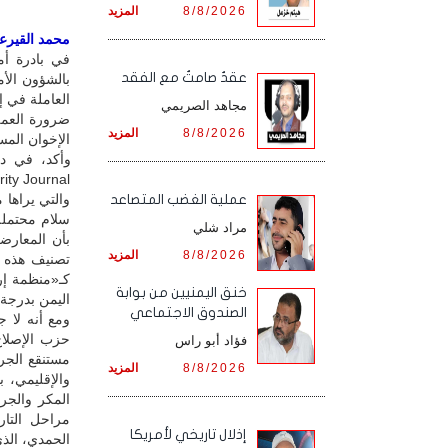
8/8/2026
المزيد
محمد القيرعي 
في بادرة أم
عقدٌ صامتٌ مع الفقد
بالشؤون الأ
مجاهد الصريمي
ضرورة العمل
8/8/2026
المزيد
الإخوان المس
والتي يراها
‏عملية الغضب المتصاعد
سلام محتملة 
مراد شلي
بأن المعارضة
8/8/2026
المزيد
تصنيف هذه ا
كـ«منظمة إر
خنق اليمنيين من بوابة
اليمن بدرجة 
الصندوق الاجتماعي
ومع أنه لا 
حزب الإصلاح
فؤاد أبو راس
مستنقع الجر
8/8/2026
المزيد
والإقليمي، 
المكر والجر
مراحل التار
إذلال تاريخي لأمريكا