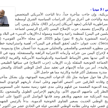
/ لا ميديا -
ريكية، وإن جاءت متأخرة جداً، دعا الباحث الأمريكي المتخصص
منية والباحث في أعرق مراكز الدراسات السياسية الشرق أوسطية
العاملة في إمبراطورية اليانكي (معهد أمريكان إنتربرايز AEI)، مايكل روبين، إلى
 والإسراع بتصنيف حزب الإصلاح اليمني (الذراع الرئيسي لجماعة
لمين في اليمن) كمنظمة راعية وحاضنة وممولة لـ»الإرهاب الديني» في البلاد و
Security Journal)، تحت عنوان: «كيف نُحقق السلام في اليمن؟»، أهمية واستراتيجية خ
 من منظوره الشخصي والفلسفي والتحليلي ضرورية جداً لضمان نجاح وديمومة أ
لإخراج اليمن من عثراته وأزماته الاحترابية الراهنة والمستفحلة. ونوه في ال
 التي تبديها بعض الأوساط السياسية والدبلوماسية الأمريكية والغربية لإعا
لجماعة الخونجية المثقلة بإرث الإرهاب (حزب الاصلاح) في سياقها الطبيعي 
هابية»، أمر من شأنه الإسهام في تعقيد سبل الحل الوطني الشائك والمتعثر 
منذرة بمستقبل أكثر قتامة وكارثية مما هو حاصل الآن.
جدال هنا حول صوابية مثل تلك الدعوات التجريمية الموجهة، وإن بشكل متأخر
 وقادته الغارقين حتى أخمص أقدامهم وعلى امتداد تاريخهم الوجودي الم
يمة الدموية المعممة من قبلهم وعلى مدى عقود زمنية مضنية على المستويين
بالنظر إلى ماضيهم الدموي الآثم، وتاريخهم الإجرامي الطويل والمشحون ب
يمة المرتكبة ضد شعبهم وبلادهم وضد قادتها البواسل الذين اكتووا على امت
يخ الوطني الحديث بسعير الفتاوى الخونجية الدموية، بدءاً بالرئيس الشهيد