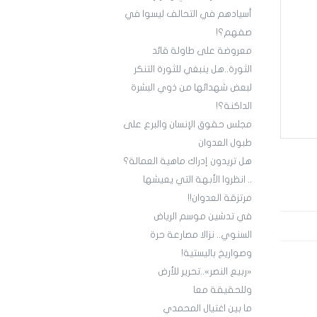
أسيادهم في التحالف ليسوا في
صفهم؟!
معروضة على طاولة قائد
الثورة..هل ينبغي للثورة التنكر
لبعض شهدائها من ذوي البشرة
الداكنة؟!
مجلس حقوق الإنسان والبرع على
طبول العدوان
هل تريدون إدراك ماهية العمالة؟
.. انظروا الأبهة التي يعيشها
مرتزقة العدوان!!
في تدشين موسم الرياض
السنوي.. نزالا مصارعة حرة
وصواريخ باليستية!
«ربيع النصر»..تحرير للأرض
وللحقيقة معا
ما بين اغتيال المحمدي