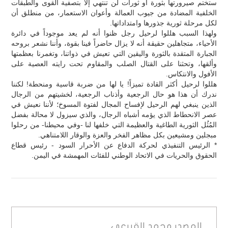
ستختم صيرورتها بثورة أو ثورات لن تنتهي إلا بتصفية القوى والطبقات
الخلفية المضادة من جيوب العمالة وأعوان الاستعمار، من منطلق أن
لكل مرحلة ثورية جذورها وامتداداتها.
ولهذا السبب هللوا لرحيل رجل ظنوا أنه لم يعد موجوداً في دائرة
الأحياء، متجاهلين حقيقة أنه لا يزال حاضراً فينا بقوة، وأننا نشعر بروحه
الجبارة المتقدة بالثورة واليقين التي تعيش في ذواتنا، وتغمرنا بعظمتها
وألقها، وتحثنا على القتال الصلب والمقاوم تحت رايته العصية على
الأفول والانتكاس.
هللوا لرحيل أكثر القادة تميزاً! يا لها من ضربة قاسية ومنحطة! لكننا
ندرك أن هذا هو حال الرجعية وأذناب الرجعية، لخشيتهم من الرجال
الذين ينبغي لهم الرحيل لإفساح المجال لفتوة المسوخ؛ لأننا نعيش في
عصر الانحطاط الذي يؤمه أشباه الرجال، والذي سيزول لا محالة بفضل
المُثُل الثورية الطاغية والعظيمة التي خلفها لنا -وفي محيطنا- من رحلوا
مبجلين ومشيعين بكل مظاهر الفخر والعزة والوقار اللامتناهي.
* الرئيس التنفيذي لحركة الدفاع عن الأحرار السود - رئيس قطاع
الحقوق والحريات في الاتحاد الوطني للفئات المهمشة في اليمن.
المصدر
محمد القيرعي