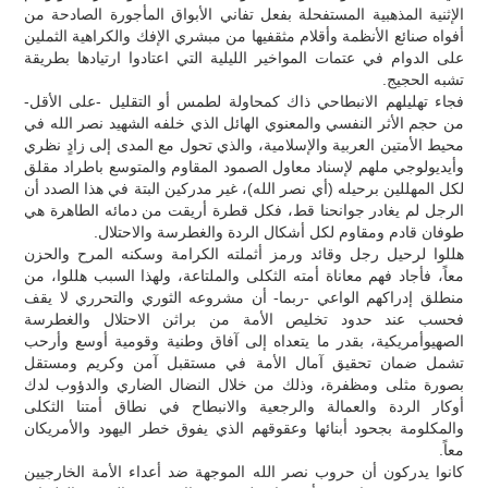
الإثنية المذهبية المستفحلة بفعل تفاني الأبواق المأجورة الصادحة من
أفواه صنائع الأنظمة وأقلام مثقفيها من مبشري الإفك والكراهية الثملين
على الدوام في عتمات المواخير الليلية التي اعتادوا ارتيادها بطريقة
تشبه الحجيج.
فجاء تهليلهم الانبطاحي ذاك كمحاولة لطمس أو التقليل -على الأقل-
من حجم الأثر النفسي والمعنوي الهائل الذي خلفه الشهيد نصر الله في
محيط الأمتين العربية والإسلامية، والذي تحول مع المدى إلى زادٍ نظري
وأيديولوجي ملهم لإسناد معاول الصمود المقاوم والمتوسع باطراد مقلق
لكل المهللين برحيله (أي نصر الله)، غير مدركين البتة في هذا الصدد أن
الرجل لم يغادر جوانحنا قط، فكل قطرة أريقت من دمائه الطاهرة هي
طوفان قادم ومقاوم لكل أشكال الردة والغطرسة والاحتلال.
هللوا لرحيل رجل وقائد ورمز أثملته الكرامة وسكنه المرح والحزن
معاً، فأجاد فهم معاناة أمته الثكلى والملتاعة، ولهذا السبب هللوا، من
منطلق إدراكهم الواعي -ربما- أن مشروعه الثوري والتحرري لا يقف
فحسب عند حدود تخليص الأمة من براثن الاحتلال والغطرسة
الصهيوأمريكية، بقدر ما يتعداه إلى آفاق وطنية وقومية أوسع وأرحب
تشمل ضمان تحقيق آمال الأمة في مستقبل آمن وكريم ومستقل
بصورة مثلى ومظفرة، وذلك من خلال النضال الضاري والدؤوب لدك
أوكار الردة والعمالة والرجعية والانبطاح في نطاق أمتنا الثكلى
والمكلومة بجحود أبنائها وعقوقهم الذي يفوق خطر اليهود والأمريكان
معاً.
كانوا يدركون أن حروب نصر الله الموجهة ضد أعداء الأمة الخارجيين