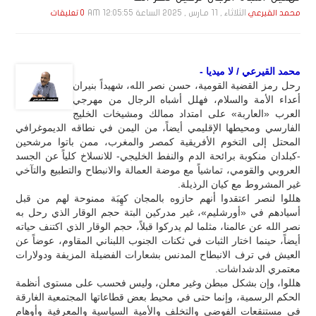
الثلاثاء , 11 مـارس , 2025 الساعة 12:05:55 AM
محمد القيرعي
0 تعليقات
محمد القيرعي / لا ميديا -
رحل رمز القضية القومية، حسن نصر الله، شهيداً بنيران
أعداء الأمة والسلام، فهلل أشباه الرجال من مهرجي
العرب «العاربة» على امتداد ممالك ومشيخات الخليج
الفارسي ومحيطها الإقليمي أيضاً، من اليمن في نطاقه الديموغرافي
المحتل إلى التخوم الأفريقية كمصر والمغرب، ممن باتوا مرشحين
-كبلدان منكوبة برائحة الدم والنفط الخليجي- للانسلاخ كلياً عن الجسد
العروبي والقومي، تماشياً مع موضة العمالة والانبطاح والتطبيع والتآخي
غير المشروط مع كيان الرذيلة.
هللوا لنصر اعتقدوا أنهم حازوه بالمجان كهِبَة ممنوحة لهم من قبل
أسيادهم في «أورشليم»، غير مدركين البتة حجم الوقار الذي رحل به
نصر الله عن عالمنا، مثلما لم يدركوا قبلاً، حجم الوقار الذي اكتنف حياته
أيضاً، حينما اختار الثبات في ثكنات الجنوب اللبناني المقاوم، عوضاً عن
العيش في ترف الانبطاح المدنس بشعارات الفضيلة المزيفة ودولارات
معتمري الدشداشات.
هللوا، وإن بشكل مبطن وغير معلن، وليس فحسب على مستوى أنظمة
الحكم الرسمية، وإنما حتى في محيط بعض قطاعاتها المجتمعية الغارقة
في مستنقعات الفوضى والتخلف والأمية السياسية والمعرفية وأوهام