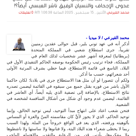
عدوى الإجحاف والنسيان الرفيق ناشر العبسي أيضاً؟!
الأثنين , 15 سـبـتـمـبـر , 2025 الساعة 1:06:38 AM
محمد القيرعي
0 تعليقات
محمد القيرعي / لا ميديا -
أذكر أنه في عهد توني بلير، قبل حوالى عقدين زمنيين
تقريباً، جرى استطلاع شعبي في المملكة المتحدة
(بريطانيا) لمعرفة أشهر عشر شخصيات لذلك العام في
المملكة، فجاء ترتيب رئيس الحكومة بوصفه الحاكم التنفيذي الأول في
البلاد، التاسع في قائمة الاستطلاع، فيما حظي بشرف المرتبة الأولى
أحد شعرائهم، حسب ما أذكر.
ولكم أن تتصورا لو أن مثل هذا الاستطلاع جرى في بلادنا؛ لكان حاكمنا
الأول باشر من فوره بقتل جميع من سبقوه في القائمة ليضمن تصدره
نتائج الاستطلاع، بالإضافة إلى تصفية الذي يليه أيضاً، أي العاشر في
القائمة، ليضمن عدم وجود أي شكل من أشكال المنافسة لشخصه في
الشعبية.
فنحن شعب اعتاد على انتهاج مبدأ التوحيد، ليس توحيد الخالق، وإنما
توحيد الحاكم، الذي لا يجوز لأيٍّ كان مقاسمته المنّ والعزة أو المساس
بألوهيته ورفعته، الذي يعد في الواقع خروجاً من الملة. ولهذا السبب
ربما لا يحظى شعراء هذه البلاد البتة، ولا فنانوها ولا ساستها ولا ناشطوها
ولا مفكروها، بأدنى قدر من الرعاية والتقدير والاهتمام الواجب