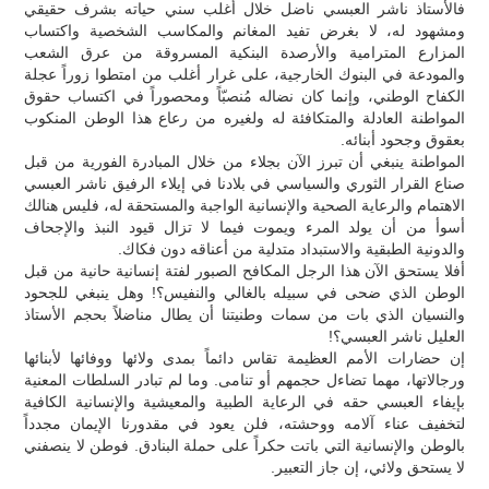
فالأستاذ ناشر العبسي ناضل خلال أغلب سني حياته بشرف حقيقي
ومشهود له، لا بغرض تفيد المغانم والمكاسب الشخصية واكتساب
المزارع المترامية والأرصدة البنكية المسروقة من عرق الشعب
والمودعة في البنوك الخارجية، على غرار أغلب من امتطوا زوراً عجلة
الكفاح الوطني، وإنما كان نضاله مُنصبّاً ومحصوراً في اكتساب حقوق
المواطنة العادلة والمتكافئة له ولغيره من رعاع هذا الوطن المنكوب
بعقوق وجحود أبنائه.
المواطنة ينبغي أن تبرز الآن بجلاء من خلال المبادرة الفورية من قبل
صناع القرار الثوري والسياسي في بلادنا في إيلاء الرفيق ناشر العبسي
الاهتمام والرعاية الصحية والإنسانية الواجبة والمستحقة له، فليس هنالك
أسوأ من أن يولد المرء ويموت فيما لا تزال قيود النبذ والإجحاف
والدونية الطبقية والاستبداد متدلية من أعناقه دون فكاك.
أفلا يستحق الآن هذا الرجل المكافح الصبور لفتة إنسانية حانية من قبل
الوطن الذي ضحى في سبيله بالغالي والنفيس؟! وهل ينبغي للجحود
والنسيان الذي بات من سمات وطنيتنا أن يطال مناضلاً بحجم الأستاذ
العليل ناشر العبسي؟!
إن حضارات الأمم العظيمة تقاس دائماً بمدى ولائها ووفائها لأبنائها
ورجالاتها، مهما تضاءل حجمهم أو تنامى. وما لم تبادر السلطات المعنية
بإيفاء العبسي حقه في الرعاية الطبية والمعيشية والإنسانية الكافية
لتخفيف عناء آلامه ووحشته، فلن يعود في مقدورنا الإيمان مجدداً
بالوطن والإنسانية التي باتت حكراً على حملة البنادق. فوطن لا ينصفني
لا يستحق ولائي، إن جاز التعبير.