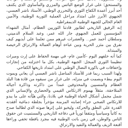
والمستحق؛ على غرار الوضع البائس والمزري والمأساوي الذي يكتنف
أحد أبرز أعمدة الكفاح الثوري والتحرري الوطني، الأستاذ ناشر العبسي،
الجبهوي الأبرز على امتداد مراحل العملية الثورية الوطنية، والأمين
العام الحالي للجبهة الوطنية الديمقراطية.
إنه الرفيق التاريخي لطابور قادتنا الثوريين العظام، أمثال الشهداء
المؤسسين للعمل الجبهوي جار الله عمر، وعبد السلام الدميني،
وسلطان أحمد عمر... والعشرات غيرهم ممن تعلمنا على أيديهم كيف
نفرق بين مئزر الحرية وبين عباءة أوهام العمالة والارتزاق الرخيصة
والمبتذلة.
كما أنه خلفهم اليوم -كأمين عام- في مهمة الحفاظ على إرث وميراث
تنظيمنا الثوري المبجل: الجبهة الوطنية، بكل ما اختزلته من إنجازات
وإخفاقات في باكورة النضال الوطني على امتداد تاريخها الكفاحي.
ولهذا السبب ربما قدر للأستاذ المناضل ناشر العبسي أن يعاني ويموت
اليوم ببطء وبصمت في منزله، على غرار من سبقوه من قادة هذا البلد
العظام والمنسيين والمحذوفين عمداً من ذاكرته وذاكرة أجياله
المتلاحقة، مثقلاً بهموم الارتكاس القيمي والحضاري والإنساني الذي
شمل مجمل أشكال الحياة الوطنية في بلادنا، والتي هيّأته على ما يبدو
للارتكاس الصحي جراء إصابته المزمنة مؤخراً بجلطة دماغية أفقدته
القدرة على النطق والحركة، وليخبو على إثرها صوته الذي لطالما صدح
به كاتباً وسياسياً ومثقفاً ثورياً في دفاعه التاريخي والمستميت عن حقوق
الناس والوطن، في زمن باتت الوطنية فيه مجرد يافطة تخفي وراءها
أقنعة الزيف والعمالة والتفيد والارتزاق.