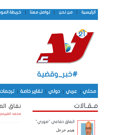
|
|
|
الرئيسية
من نحن
تواصل معنا
خريطة المو
#خبر_وقضية
محلي
|
عربي
|
دولي
|
تقارير خاصة
|
ترجمات
مـقـالات
نفاق الم
محمد القيرعي
اتفاق دفاعي "صوري"
هيثم خزعل