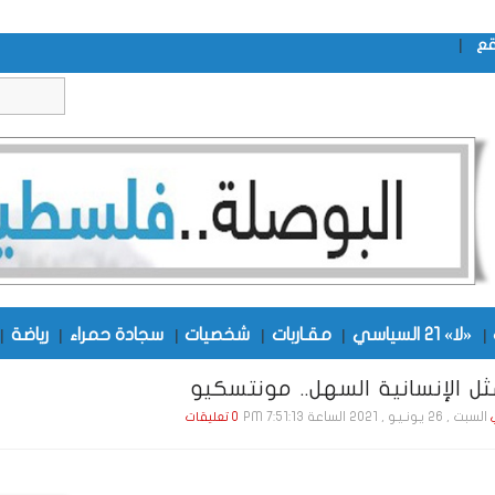
|
قع
|
«لا» 21 السياسي
|
مقـاربات
|
شخصيات
|
سجادة حمراء
|
رياضة
|
ثل الإنسانية السهل.. مونتسكيو
السبت , 26 يـونـيـو , 2021 الساعة 7:51:13 PM
0 تعليقات