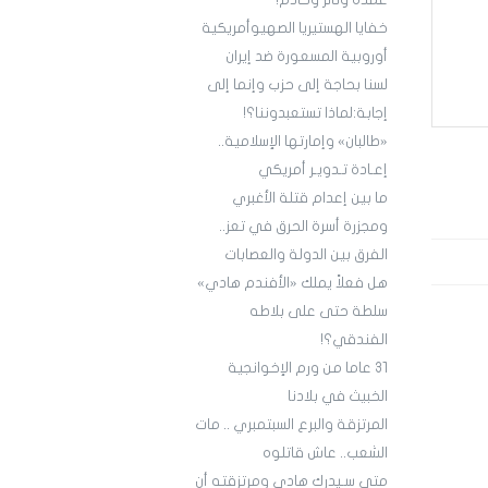
عمدة وثائر وخادم!
خفايا الهستيريا الصهيوأمريكية
أوروبية المسعورة ضد إيران
لسنا بحاجة إلى حزب وإنما إلى
إجابة:لماذا تستعبدوننا؟!
«طالبان» وإمارتها الإسلامية..
إعـادة تـدويـر أمريكي
ما بين إعدام قتلة الأغبري
ومجزرة أسرة الحرق في تعز..
الفرق بين الدولة والعصابات
هل فعلاً يملك «الأفندم هادي»
سلطة حتى على بلاطه
الفندقي؟!
3١ عاما من ورم الإخوانجية
الخبيث في بلادنا
المرتزقة والبرع السبتمبري .. مات
الشعب.. عاش قاتلوه
متى سـيدرك هادي ومرتزقته أن