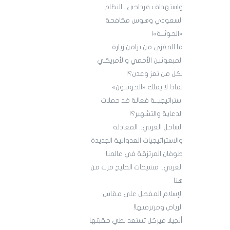
واستهداف قرداحي.. النظام
السعودي وهوس مكافحة
«الحوثية»!
ما المغزى من تزامن زيارة
المبعوثين الأممي والأمريكـي
لكل من تعز وعدن؟!
لماذا لا يملك «الحوثيون»
استراتيجيــة فعالة ضد حملات
الدعاية والتشهير؟!
الساحل الغربي.. المعادلة
والاستراتيجيات العدوانية الجديدة
طوفان المرتزقة في عالمنا
العربي.. مشيخات الخليج مرت من
هنا
الإسلام المفصل على مقاس
الرياض ومرتزقتها!
أنجيلا ميركل تستعد لطي حقبتها