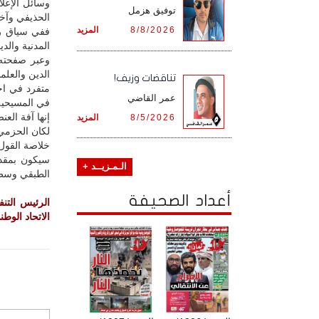
توفيق هزمل
الحذيفي وآخر
8/8/2026
المزيد
ففي سياق رد
المدنية وال
وعبر صفحته 
الدين والعلم
تناقضات وزيف!
متفرد في اخت
عمر القاضي
في المسيحية 
إنها آفة الع
8/5/2026
المزيد
لكان الحزمي
خلاصة القول: 
سيكون بمقد
الـمـزيــد +
الطبقي وسط 
أعداد الصحيفة
الرئيس التن
الاتحاد الوط