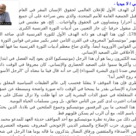
/ لا ميديا -
ن الهدف الأول للإعلان العالمي لحقوق الإنسان المقر في العام
ن قبل الجمعية العامة للأمم المتحدة، والذي ينص صراحة على أن جميع
ن أحرارا ومتساوون في الحقوق والواجبات... إلخ، هو مقتبس في
ل منقول حرفيا -إن جاز التعبيرـ من أدبيات الثورة الفرنسية الكبرى
في العام 1789، كون هذا الهدف هو ذاته الهدف الأول للثورة الفرنسية الذي صاغه 
هير "مونتيسكيو" المعروف في القرن الثامن عشر بكبير مشرعي قوانين الثورة 
القوانين الأوروبية أيضاً، والذي صاغ معظم أدبيات الثورة الفرنسية بما فيها أهدا
الأخلاقي على الصعيد الإنساني.
لمه الكثيرون ربما هو أن هذا الرجل (مونتيسكيو) الذي يعود إليه الفضل في ابتدا
ف وأكثرها سموا على الصعيد الحضاري والإنساني، كان معروفا في الوقت ذاته
يض ضدنا (ذوي البشرة السوداء) إلى حد أنه قال فينا ما معناه أن "الرجل الأسود
روح الخير أبدا".
ي فإن هذا الموقف لا ينقلنا فحسب إلى عالم الطبقات السياسية المغلق ب
حداره الإنساني بقدر ما يمنحنا في الوقت ذاته صورة واضحة ومبسطة عن عمق
ة المتغلغلة في عمق الذات البشرية إلى حد أنها ظلت ولا تزال تشكل على مر
دات اعتبرت لدى كثير من الناس حقائق، بل ومن مسلمات الحياة اليومية.
ذا المنحى ما بين البرفسور مونتيسكيو وجموع الملتحين في بلادنا، الذين يحت
باسم الله، مع أن الرب لم يسكن قلوبهم قط.
ى ذلك من مقارنة نظرة مونتيسكيو مع أحد المواقف حديثة العهد للمدعو محمد
شورى حزب الإصلاح والمبشر الديني الإخونجي المعروف بتصوفه العنصري،
 من الأصدقاء والمثقفين ورفاق النضال يتذكرون ما قاله يوما هذا الرجل في 