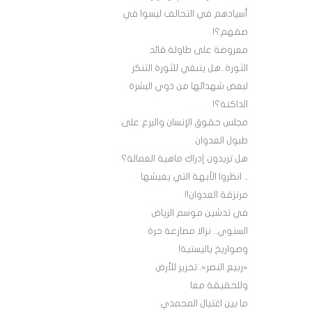
أسيادهم في التحالف ليسوا في
صفهم؟!
معروضة على طاولة قائد
الثورة..هل ينبغي للثورة التنكر
لبعض شهدائها من ذوي البشرة
الداكنة؟!
مجلس حقوق الإنسان والبرع على
طبول العدوان
هل تريدون إدراك ماهية العمالة؟
.. انظروا الأبهة التي يعيشها
مرتزقة العدوان!!
في تدشين موسم الرياض
السنوي.. نزالا مصارعة حرة
وصواريخ باليستية!
«ربيع النصر»..تحرير للأرض
وللحقيقة معا
ما بين اغتيال المحمدي