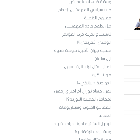
ومضة ضوء لمولود أخير
حزب سياسي للمهمشين..إعدام
ممنهج للقضية
هل يطمح قادة المهمشين
لاستنساخ تجربة حزب المؤتمر
الوطني الأفريقي؟!
عملية جيزان الأخيرة قوضت فتوة
ابن سلمان
نفاق المثل الإنسانية السهل..
مونتسكيو
ازدواجية «اليانكي»!
تعز .. فساد ثوري أم اختراق رجعي
لمفاصل العملية الثورية؟!
انفصاليو الجنوب وسيناريوهات
العمالة
الرحيل المشترك لدونالد رامسفـيلد
ومشاريعه الإخضاعية