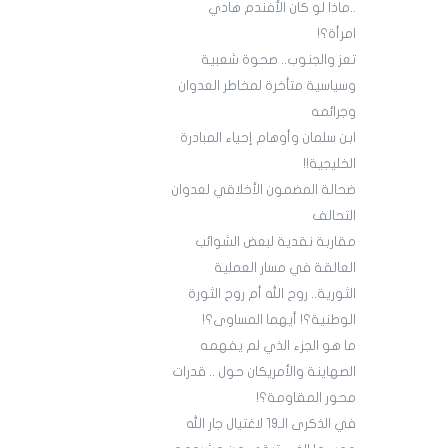
..ماذا لو كان الأفندم هادي
امرأة؟!
تعز والجنوب.. صحوة شعبية
وسياسية متأخرة لمخاطر العدوان
وجرائمه
ابن سلمان وأوهام إحياء المبادرة
الخليجية!!
ضحالة المضمون الأخلاقي لعدوان
التحالف
مقاربة نقدية لبعض الشوائب
العالقة في مسار العملية
الثورية.. روح الله أم روح الثورة
الوطنية؟! أيهما المساوى؟!
ما هو الجزء الذي لم يفهمه
الصهاينة والأمريكان حول .. قدرات
محور المقاومة؟!
في الذكرى الـ19 لاغتيال جار الله