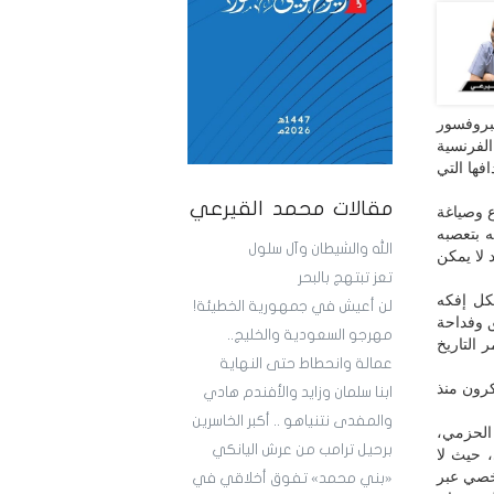
البروفسور
الفرنسية
فها التي
مقالات محمد القيرعي
ع وصياغة
 بتعصبه
الله والشيطان وآل سلول
 لا يمكن
تعز تبتهج بالبحر
كل إفكه
لن أعيش في جمهورية الخطيئة!
 وفداحة
مهرجو السعودية والخليج..
 التاريخ
عمالة وانحطاط حتى النهاية
كرون منذ
ابنا سلمان وزايد والأفندم هادي
والمفدى نتنياهو .. أكبر الخاسرين
 الحزمي،
برحيل ترامب من عرش اليانكي
 حيث لا
شخصي عبر
«بني محمد» تفوق أخلاقي في