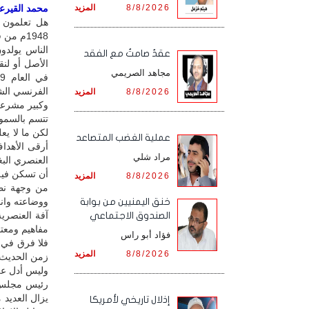
8/8/2026
المزيد
محمد القيرعي 
هل تعلمون أ
1948م م
الناس يولدو
عقدٌ صامتٌ مع الفقد
الأصل أو لنق
مجاهد الصريمي
الفرنسي الش
8/8/2026
المزيد
وكبير مشرعي 
تتسم بالسمو 
لكن ما لا يع
‏عملية الغضب المتصاعد
أرقى الأهدا
مراد شلي
العنصري البغ
أن تسكن فيه 
8/8/2026
المزيد
من وجهة نظر
ووضاعته وان
خنق اليمنيين من بوابة
آفة العنصري
الصندوق الاجتماعي
مفاهيم ومعتق
فؤاد أبو راس
فلا فرق في ه
8/8/2026
المزيد
زمن الحديث 
وليس أدل عل
رئيس مجلس 
يزال العديد
إذلال تاريخي لأمريكا