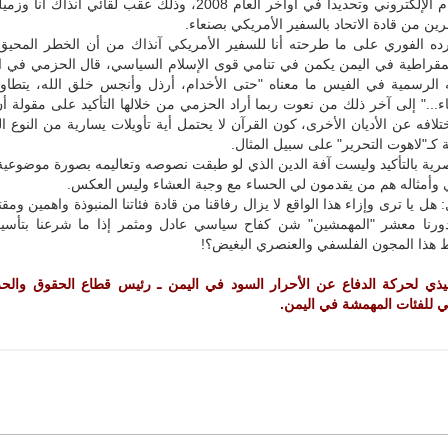
وسائل الإعلام الإلكتروني وتحديدا في أواخر العام 2008، وذلك عقب لقائي آنذ
ين من قادة الاتحاد بالسفير الأمريكي بصنعاء.
ه الفوري على ما طرحته أنا للسفير الأمريكي آنذاك من أن الخطر المحيق ب
ديمقراطية في اليمن يكمن في تنامي قوى الإسلام السياسي، قال الحزمي في ال
الرسمية في الفيس ما معناه "حتى الأخدام، أرذل وأنجس خلق الله، يتطاو
اء..." إلى آخر ذلك من نعوت ربما أراد الحزمي من خلالها التأكيد على مقولة أن
لافه عن الأديان الأخرى، كون القرآن لا يحتمل أية تأويلات يسارية من النوع ا
كـ"لاهوت التحرير" على سبيل المثال.
نصرية بالتأكيد وليست آفة الدين الذي لو طبقت نصوصه وتعاليمه بصورة موضوعي
 وأمثاله هم من يقدمون لي الحساء مع وجبة العشاء وليس العكس.
هل يا ترى وإزاء هذا الواقع لا يزال رفاقنا من قادة فئاتنا المنبوذة واهمين ومقت
ورنا معشر "المهمشين" شن كفاح سياسي عادل ومثمر إذا ما شرعنا بتأسي
هذا المجون الفلسفي والعنصري البغيض؟!
فيذي لحركة الدفاع عن الأحرار السود في اليمن ـ رئيس قطاع الحقوق والح
ني للفئات المهمشة في اليمن.