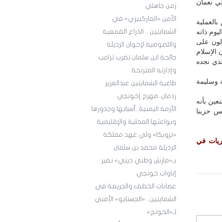
اك أنا وزميلي نعمان
زمن جاهلي
الأمن «الماركييزي» في
العملية
يوم ذاته
الشمايتين .. الذراع القمعية
لون على
واللصوصية لإخوان الرذيلة
 الإسلام
جائحة ابن سلمان تضرب ترامب
لذي نجده
وإدارته المترنحة
ة وسليمة
طاغية الشمايتين عبدالعزيز
ردمان..مهرج إخونجي
نعين بأنه
الأزمة اليمنية..أسبابها وجذورها
س حزبنا
وبواعثها المحلية والإقليمية
«ترويكا» ولي عهد مملكة
ريات في
الرذيلة محمد بن سلمان
بـ«مارش وطني ديني» نفير
إتاوات خونجي
عصابات الخطف والجريمة في
الشمايتين.. «الجستابو» الأمني
لـ«الخونج»