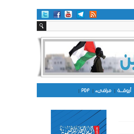
أروقـــة
|
مرافىء
|
PDF
|