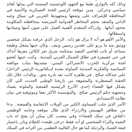
وذلك كله بالتوازي طبعا مع الجهود اللوجستية المضنية التي يبذلها كقائد
سياسي وحركي.. ومن موقعه كرئيس للجنة العسكرية والأمنية في
المحافظة للإشراف على وضعها ومجهودها الحربي في سياق وعيه
الذاتي والمتقد بحجم المخاطر العدوانية المتربصة بمحافظته المكلومة
بجحود أبنائها.. وإدراكه المتقدم لأهمية العمل على صون أمنها وسيادتها
واستقلالها.
والأمر الأهم هو أنه لا يزال هو ذاته.. الرجل الذي عرفته بشكل شخصي
ووثيق منذ ما يربو على عقدين زمنيين ونيف.. وكان حينها يشغل وظيفة
مساعد أو نائب لقاضي التنفيذ بمحكمة شرق تعز الكائن مقرها آنذاك
في حي عصيفرة في نطاق الشمال الغربي للمدينة.. وكنت حينها كعضو
لجنة مركزية للحزب الاشتراكي اليمني، مشدوها بثبات مواقفه
السياسية والفكرية المبدئية المناوئة بشدة لديكتاتورية الرئيس الراحل/
علي عبدالله صالح.. في ظاهرة كانت تعد نادرة بحق.. وبالذات خلال تلك
الحقبة المضطربة والمشوهة من تاريخنا الوطني الحديث التي كان
يشكل فيها القضاء إحدى الأذرع الرئيسية القمعية والملوثة بفساد
وعنجهية حكم الرئيس صالح.. والمؤسسة الأكثر نفعا وموثوقية في بنيان
نظامه الاستبدادي.
الأمر الذي جلب للمساوى الكثير من الويلات الانتقامية والقمعية.. بدءا
من مظاهر التهميش والازدراء الذي طال موقعه وجانبه الوظيفي
«كقاض في سلك القضاء» وفي منصب كان يمكن أن يفتح له باب
النعمة والثراء الشخصي لو أنه فقط «رخى طبعه» للنظام وبادر باعتمار
قبعة الفساد والرذيلة كما هو حال الغالبية العظمى من أقرانه في السلك