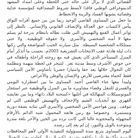
القضائي الذي لا يزال على حاله حتى اللحظة وعلى امتداد المشهد
الديموغرافي الوطني فاقدا لأبسط شروط المصداقية كمؤسسة عدلية
وقضائية يشوبها الفساد والريبة والانحطاط.
ما جعل من المساوى القاضي الوحيد ربما من بين جميع أقرانه التواق
بيأس لاكتساب حق العدالة والإنصاف القانوني والإنساني.. بالنظر إلى
تواتر أعمال القمع والتهميش التي ظلت تطاله بانتظام بدرجة لم يسلم
معها لا أمنه الشخصي والأسري.. ولا حقوقه الوظيفية.. ولا حتى
ممتلكاته الشخصية البسيطة.. مثل سيارته الجيب المتواضعة والتي ركنها
ذات ليلة هادئة عقب الانتخابات التشريعية 2003م، بحسب ما أتذكر أمام
المنزل المستأجر الذي كان يعيش فيه مع زوجته الراحلة وأطفاله في
حي حوض الأشرف وسط مدينة تعز.. لتتبخر في لحظة مبهمة ومظلمة
كان التجوال خلالها يعد حقا وامتيازا حصريا بأشاوس الأمن السياسي
فقط كحماة مفترضين للأرض والإنسان والوطن والأعراض.
وليبدأ معها عناء القاضي أحمد المساوى ما بين اضطراره اليومي
والقسري للتنقل وقضاء مشاويره ما بين المنزل والوظيفية عبر استئجار
الموتوسيكلات المتهالكة في أغلبها «كسحنة البلاد ذاتها» وما بين تعايشه
القهري مع أبجديات الضيم والإجحاف والتهميش الوظيفي التي لم
تتوقف.. وبين هواجس الأمن الشخصي والأسري التي تنتابه بصفة دورية
ومستمرة.. وخصوصا مع رنين هاتفه المحمول شبه الدائم بالأرقام
المجهولة والمحجوبة غالبا التي كانت ترده بين الحين والآخر بلغة منذرة
ومتوعدة بالويل والثبور، إن لم يعد إلى رشده.
اليوم المساوى يتربع سدة المسؤولية التنفيذية الأولى لأهم المحافظات
اليمنية وأكثرها تأثيرا وكثافة بشرية، لكنه لا يزال كعادته يجيد التجوال