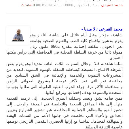
السبت , 21 فـبـرايـر , 2026 الساعة 2:23:20 AM
محمد القيرعي
0 تعليقات
محمد القيرعي / لا ميديا -
شاهدته مؤخرا وقبل أيام قلائل على شاشة التلفاز وهو
يقوم بتدشين وافتتاح كلية الطب والعلوم الصحية بجامعة
تعز -الحوبان، بتكلفة إجمالية مقدرة بـ650 مليون ريال
ممولة ذاتيا من خزينة السلطة المحلية في المحافظة التي يرأس مكتبها
التنفيذي.
مثلما شاهدته قبلا.. وخلال السنوات الثلاث الفائتة تحديدا وهو يقوم بقص
أشرطة الافتتاح، البسيطة كبساطته المثقلة بالهموم التنموية، للعديد من
المشروعات التنموية والخدمية والإنمائية في الشق السيادي من
محافظة تعز التي تعد الأكثر عرضة للمشروع العدواني الراهن
والمحافظة الأكثر نزفا جراء الحرب العبثية الطويلة التي تطالها بجبهاتها
المتعددة والمتنوعة بهدف إخضاعها وتركيع أبنائها.
فمن قيامه بشق وتعبيد وسفلتة الطرق الجديدة.. إلى ترميم القديمة
منها.. إلى بناء المرافق الصحية والتعليمية في المدينة والريف.. إلى
تحفيز القيم والمظاهر الجمالية للمحافظة عبر تشجير الشوارع وتزيين
الحدائق والأحياء التي تخلصت في جانبها الأعم من السمات الهشة
والمتهالكة لمحياها.. تماشيا مع إرثها الحضري التقدمي التاريخي بوصفها
عاصمة الثقاقة الوطنيّة.