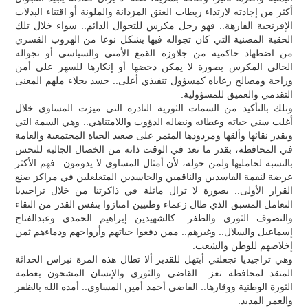
أكثر من إجادته لارتداء ربطات العنق المزدانة والملونة أو اقتناء البدلات
الإفرنجية الفارهة.. فهو رجل مكرس للتجوال الدائم.. سواء خلال تلك
الحقبة المضنية التي كان تجواله فيها يشكل نوعا من الهروب القسري
من اضطهاد حاكميه من جلاوزة القمع الأمني والسياسى أو تجواله
الحالي المكرس بصورة لا يمكن دحضها أو إنكارها للسهر على أمن
وراحة ومصالح رعاياه كمسؤول تنفيذي أعلى.. جسد بجلاء ملهم المعنى
التقدمي والعميق للمسؤولية.
وتلك بالتأكيد من السمات الثورية النادرة التي ميزت المساوى خلال
أغلب سني حياته وعطائه ونضاله الدؤوب واللامتناهي.. وهي السمة التي
وبقدر نقائها وألقها ومردودها المثمر على صعيد الحياة المجتمعية والعامة
في المحافظة، بقدر ما تعد في الوقت ذاته من الخصال الجالبة للنحس
بالنسبة لحامليها ولمن حوله، لأن أمثال المساوى لا يدومون.. فهم الأكثر
عرضة لنقمة الفاسدين والناقمين والحاسدين المتغلغلين في مراكز صنع
القرار الأولى.. بصورة لا تزال ماثلة في ذاكرتنا من خلال تراجيديا
التعامل المسبق الذي طال زعماء وطنيين امتازوا بنفس القدر من النقاء
والتصوف الثوري والظفر.. كالشهيدين إبراهيم الحمدي وعبدالفتاح
إسماعيل والسلال.. وغيرهم.. ممن دفعوا حياتهم وأرواحهم ودماءهم ثمن
إخلاصهم للوطن والشعب.
وهي تراجيديا تجعلني أبتهل للقدير ألا تطال هذه المرة نبراس الحداثة
المتقد لمحافظة تعز.. القاضي والثوري والإنسان المشحون بعظمة
الثورة الوطنية ووقارها.. القاضي أحمد أمين المساوى.. أمده الله بالظفر
والعمر المديد.