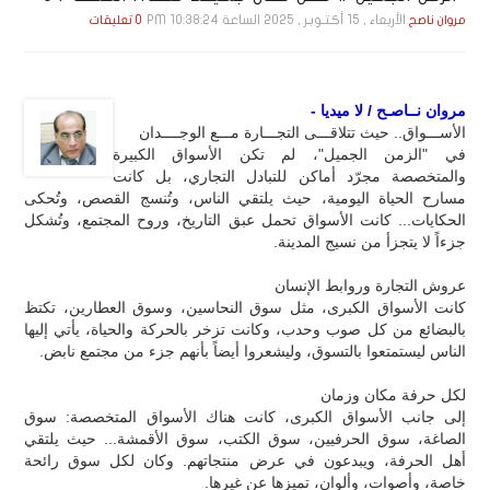
الأربعاء , 15 أكـتـوبـر , 2025 الساعة 10:38:24 PM
مروان ناصح
0 تعليقات
مروان نــاصـح / لا ميديا -
الأســـواق.. حيث تتلاقـــى التجـــارة مـــع الوجــــدان
في "الزمن الجميل"، لم تكن الأسواق الكبيرة
والمتخصصة مجرّد أماكن للتبادل التجاري، بل كانت
مسارح الحياة اليومية، حيث يلتقي الناس، وتُنسج القصص، وتُحكى
الحكايات... كانت الأسواق تحمل عبق التاريخ، وروح المجتمع، وتُشكل
جزءاً لا يتجزأ من نسيج المدينة.
عروش التجارة وروابط الإنسان
كانت الأسواق الكبرى، مثل سوق النحاسين، وسوق العطارين، تكتظ
بالبضائع من كل صوب وحدب، وكانت تزخر بالحركة والحياة، يأتي إليها
الناس ليستمتعوا بالتسوق، وليشعروا أيضاً بأنهم جزء من مجتمع نابض.
لكل حرفة مكان وزمان
إلى جانب الأسواق الكبرى، كانت هناك الأسواق المتخصصة: سوق
الصاغة، سوق الحرفيين، سوق الكتب، سوق الأقمشة... حيث يلتقي
أهل الحرفة، ويبدعون في عرض منتجاتهم. وكان لكل سوق رائحة
خاصة، وأصوات، وألوان، تميزها عن غيرها.