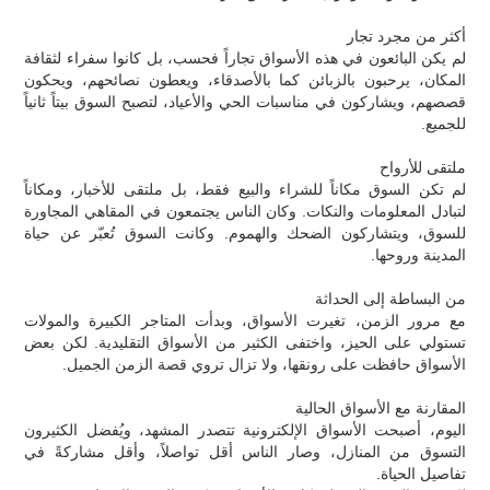
أكثر من مجرد تجار
لم يكن البائعون في هذه الأسواق تجاراً فحسب، بل كانوا سفراء لثقافة
المكان، يرحبون بالزبائن كما بالأصدقاء، ويعطون نصائحهم، ويحكون
قصصهم، ويشاركون في مناسبات الحي والأعياد، لتصبح السوق بيتاً ثانياً
للجميع.
ملتقى للأرواح
لم تكن السوق مكاناً للشراء والبيع فقط، بل ملتقى للأخبار، ومكاناً
لتبادل المعلومات والنكات. وكان الناس يجتمعون في المقاهي المجاورة
للسوق، ويتشاركون الضحك والهموم. وكانت السوق تُعبّر عن حياة
المدينة وروحها.
من البساطة إلى الحداثة
مع مرور الزمن، تغيرت الأسواق، وبدأت المتاجر الكبيرة والمولات
تستولي على الحيز، واختفى الكثير من الأسواق التقليدية. لكن بعض
الأسواق حافظت على رونقها، ولا تزال تروي قصة الزمن الجميل.
المقارنة مع الأسواق الحالية
اليوم، أصبحت الأسواق الإلكترونية تتصدر المشهد، ويُفضل الكثيرون
التسوق من المنازل، وصار الناس أقل تواصلاً، وأقل مشاركةً في
تفاصيل الحياة.