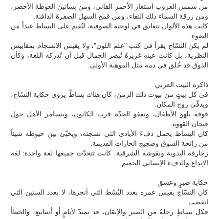
من شمس الغروب استعار الأحمر القاني، ومن بساتين الغوطة الأخضر،
ومن زرقة السماء ذلك النقاء، ومن قمح السهل الصفرةَ الدافئة.
كانت هذه الألوان تتعانق في لوحته الصوفية، لتُقيم على البساط عيداً من
الضوء.
لم يكن النسّاج يقرأ في كتب "علم اللون"، ولا يقيس الانسجام بمقاييس
النظرية، بل كانت عينه غريزةً تُبصر الجمال قبل أن تُدركه اللغة، وكأن
الذوق قد خُلق في دمه مثل الموهبة الأولى.
ذاكرة البيت العربي
في كل بيتٍ من بيوت ذلك الزمن، كان هناك بساطٌ يروي حكاية النسّاج،
ويدفّئ روح المكان.
فوقه يلهو الأطفال، وتغفو الجدّة قرب الكانون، ويتسامر الأهل حول
فنجان القهوة.
كان البساط يحمل دفءَ الأيادي التي نسجته، ويخبّئ بين خيوطه شيئاً
من رائحة السوق وضجيج الحارات القديمة.
زخارفه البدوية ونقوشه الشرقية، كانت تتحدّث جميعها لغة واحدة: لغة
الإبداع والدفء الإنساني الحميم.
حكاية صبرٍ وعشق
كان النسّاج يقيس عمره بعدد البُسُط التي أنجزها، لا بعدد السنين التي
انقضت.
فكل بساطٍ رحلةٌ من الصبر والإتقان، قد تمتدّ لأيامٍ أو أسابيع، والخطأ