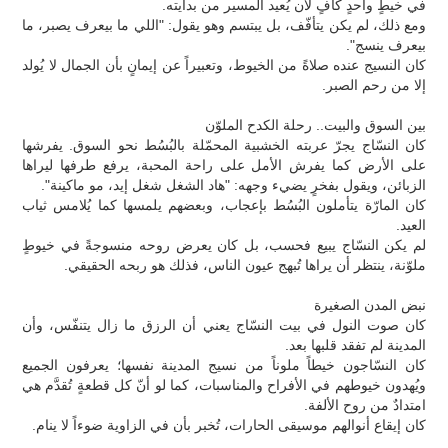
في خيطٍ واحدٍ كافٍ لأن يُعيد المسير من بدايته.
ومع ذلك، لم يكن يتأفّف، بل يبتسم وهو يقول: "اللي ما بيعرف يصبر، ما
بيعرف ينسج".
كان النسيج عنده صلاةً من الخيوط، وتعبيراً عن إيمانٍ بأن الجمال لا يُولد
إلا من رحم الصبر.
بين السوق والبيت.. رحلة الكدح الملوّن
كان النسّاج يجرّ عربته الخشبية المحمّلة بالبُسُط نحو السوق. يفرشها
على الأرض كما يفرش الأمل على راحة المحبة، يرفع طرفها ليراها
الزبائن، ويقول بفخرٍ يضيء وجهه: "هاد الشغل شغل إيد، مو ماكينة".
كان المارّة يتأملون البُسُط بإعجاب، وبعضهم يلمسها كما يُلامس ثياب
العيد.
لم يكن النسّاج يبيع فحسب، بل كان يعرض روحه منسوجةً في خيوطٍ
ملوّنة، ينتظر أن يراها تُبهج عيون الناس، فذلك هو ربحه الحقيقي.
نبض المدن الصغيرة
كان صوت النول في بيت النسّاج يعني أن الرزق ما زال يتنفّس، وأن
المدينة لم تفقد قلبها بعد.
كان النسّاجون خيطاً ملوناً من نسيج المدينة نفسها؛ يعرفون الجميع
ويُهدون خيوطهم في الأفراح والمناسبات، كما لو أنّ كل قطعةٍ تُقدَّم هي
امتدادٌ من روح الألفة.
كان إيقاع أنوالهم موسيقى الحارات، تُخبر بأن في الزاوية ضوءاً لا ينام.