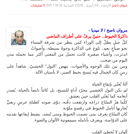
الأربعاء , 29 أبـريـل , 2026 الساعة 1:18:18 AM
مروان ناصح
0 تعليقات
مروان ناصح / لا ميديا -
ذاكرةُ الخيوط.. حنينٌ يرفّ على أطراف الماضي
كلّ جيلٍ يطلّ إلى الوراء كمن ينظر من شرفة المساء
نحو صباحٍ بعيد، تلوح في الذاكرة وجوهٌ بسيطة، وأصواتٌ
اندثرت، وأشياء صغيرة كانت تحمل من المعنى أكثر مما تحمله مدن
اليوم من صخب.
ومن بين تلك الوجوه والأصوات، ينهض "النول" الخشبيّ، شاهداً على
زمنٍ كان الجمال فيه يُنسج بخيط الصبر، لا بأسنان الآلة.
آلةٌ تُغنّي بإيقاع الحياة
لم يكن النول الخشبي مجرّد أداةٍ للنسيج، بل كائناً نابضاً بالحياة، يُصدر
أنغامه كما يُغنّي القلب حين يعشق.
كلّما هزّ النسّاج ذراعه وارتفعت دفّته، دوّى صوته كطبلةِ عرسٍ ريفيٍّ
تُجاريها أنامل الخيوط في رقصةٍ ملوّنة.
كان النسّاج يعرف متى تصمت الخيوط ومتى تُنشد، يضبط إيقاعها بقدمه
على الدوّاسة، ويعزف بأنامله سيمفونية الألوان والضوء.
ألوان لا تُخطئ القلب