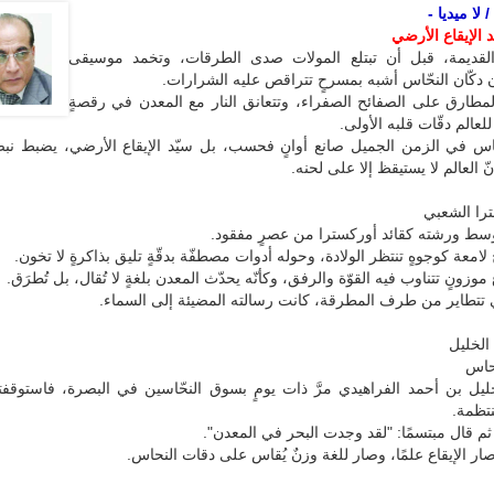
لا ميديا -
د الإيقاع الأرضي
لقديمة، قبل أن تبتلع المولات صدى الطرقات، وتخمد موسيقى
 دكّان النحّاس أشبه بمسرحٍ تتراقص عليه الشرارات.
المطارق على الصفائح الصفراء، وتتعانق النار مع المعدن في رقصةٍ
للعالم دقّات قلبه الأولى.
ّاس في الزمن الجميل صانع أوانٍ فحسب، بل سيّد الإيقاع الأرضي، يضبط نبض
 العالم لا يستيقظ إلا على لحنه.
ترا الشعبي
ط ورشته كقائد أوركسترا من عصرٍ مفقود.
امعة كوجوهٍ تنتظر الولادة، وحوله أدوات مصطفّة بدقّةٍ تليق بذاكرةٍ لا تخون.
موزونٍ تتناوب فيه القوّة والرفق، وكأنّه يحدّث المعدن بلغةٍ لا تُقال، بل تُطرَق.
 تتطاير من طرف المطرقة، كانت رسالته المضيئة إلى السماء.
لخليل
حاس
خليل بن أحمد الفراهيدي مرَّ ذات يومٍ بسوق النحّاسين في البصرة، فاستوقف
تظمة.
ثم قال مبتسمًا: "لقد وجدت البحر في المعدن".
ار الإيقاع علمًا، وصار للغة وزنٌ يُقاس على دقات النحاس.