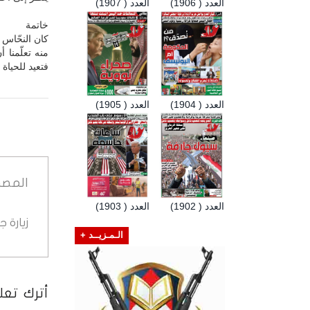
العدد ( 1906)
العدد ( 1907)
خاتمة
كان النحّاس ف
منه تعلّمنا
فتعيد للحياة
العدد ( 1904)
العدد ( 1905)
المصد
العدد ( 1902)
العدد ( 1903)
زيارة 
الـمـزيــد +
أترك تعلي