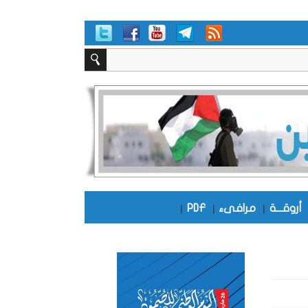
أروقـــة
|
مرافىء
|
PDF
|