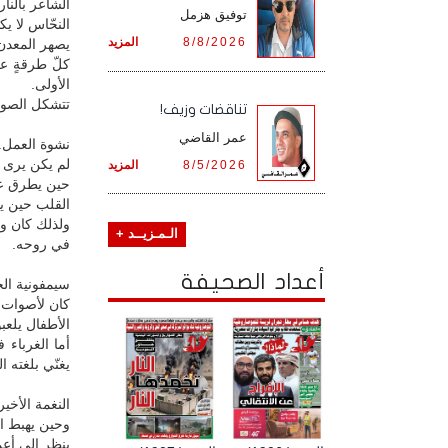
الشاعر بالنار
توفيق هزمل
النحّاس لا يكت
8/8/2026
المزيد
يصهر المعدن 
كلّ طرقةٍ ع
الأولى.
تتشكل الصوان
تناقضات وزيف!
عمر القاضي
نشوة العمل.. 
لم يكن يرى ف
8/5/2026
المزيد
حين يطرق عل
القلب حين يشت
ولذلك كان وج
الـمـزيــد +
في روحه.
أعداد الصحيفة
سيمفونية الح
كان لأصوات ا
الأطفال يلعب
أما الغرباء 
يغنّي بلغته 
النغمة الأخير
وحين يهبط ال
ينظر إلى أعم