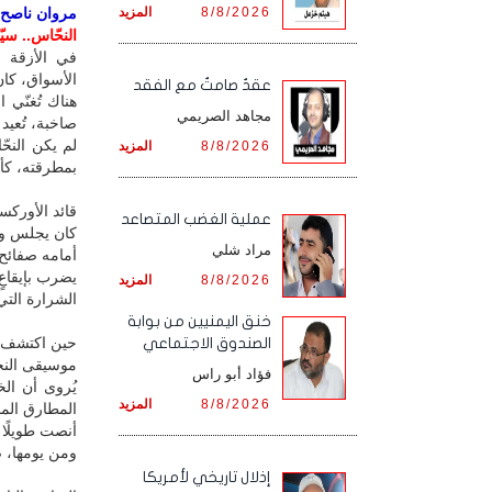
8/8/2026
المزيد
مروان ناصح / 
النحّاس.. سيّ
في الأزقة ا
الأسواق، كان
عقدٌ صامتٌ مع الفقد
هناك تُغنّي 
مجاهد الصريمي
صاخبة، تُعيد 
لم يكن النح
8/8/2026
المزيد
بمطرقته، كأنّ
قائد الأوركس
‏عملية الغضب المتصاعد
كان يجلس وس
مراد شلي
أمامه صفائح ل
يضرب بإيقاعٍ 
8/8/2026
المزيد
الشرارة التي
خنق اليمنيين من بوابة
حين اكتشف ا
الصندوق الاجتماعي
موسيقى الن
فؤاد أبو راس
يُروى أن ال
8/8/2026
المزيد
المطارق المن
أنصت طويلًا 
ومن يومها، ص
إذلال تاريخي لأمريكا