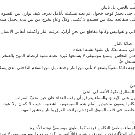
ب بالحبر، بل بالنار.
حتى يحمرّ كوجه خجول، ثم يعيد تشكيله بأنامل تعرف كيف توازن بين القسوة 
لى صفائحه بيتٌ من قصيدةٍ لا تُكتب، وكلّ وعاءٍ يخرج من بين يديه يحمل صد
ي والفوانيس وكأنها مقاطع من لحنٍ أزليّ، عزفته النار وأكملته أنفاس الإنسان.
صلاةٌ بالنار
ي عمله تعبًا، بل نشوةً تشبه الصلاة.
ى النحاس، يسمع موسيقى لا يسمعها غيره: نغمة تشبه ارتطام الموج بالصخر، 
عل حبًّا.
هه دائمًا مضيئًا بلمعةٍ لا تأتي من النار وحدها، بل من السلام الداخلي الذي يسك
يّ
لمطارق نكهةُ الألفة في الحيّ.
ون على الإيقاع، والنساء يعرفن أن وقت الغداء حان حين تخفّ النقرات.
فكانوا يقفون مأخوذين أمام هذه السيمفونية الشعبية، حيث لا كمان ولا عود، 
الخاصة، في قلب السوق المزدحم برائحة العرق والنار وعشق المهنة.
ة
مساء، يطفئ النحّاس فرنه، كما يطوي موسيقيٌّ نوتته الأخيرة.
اله المتلألئة تحت الضوء، ويبتسم قائلاً لنفسه: "لقد صنعت اليوم موسيقى لا تصدأ