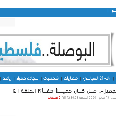
|
قع
|
«لا» 21 السياسي
|
مقـاربات
|
شخصيات
|
سجادة حمراء
|
رياضة
|
ميل».. هـــل كـــان جميــــلاً حقـــاً؟! الحلقة 121
و , 2026 الساعة 12:39:23 AM
0 تعليقات