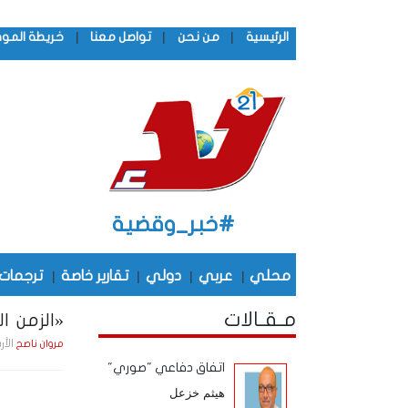
|
|
|
الرئيسية
من نحن
تواصل معنا
خريطة المو
#خبر_وقضية
محلي
|
عربي
|
دولي
|
تقارير خاصة
|
ترجمات
مـقـالات
«الزمن الج
الأربعاء , 13 مـايـ
مروان ناصح
اتفاق دفاعي "صوري"
هيثم خزعل