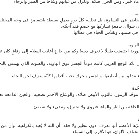
اد خبزاً، ومن الحزن صلاة، وتغزل من غيابهم وشاحاً من الصبر والرجاء.
تة
حاضر في التسامح، بل تخلقه كلّ يومٍ بعملٍ بسيط: بابتسامةٍ في وجه المختل
ون سؤال، بدمعةٍ تشاركها مع خصمٍ فقد أحبّته.
له في صمتها، وتقدّس الحياة في عطائها.
هاوية
ورية احتضنت طفلًا لا تعرف دينه! وكم من جارةٍ أعادت السلام إلى زقاقٍ كان
ي بلاد الوجع العربي كانت دوماً الجسر فوق الهاوية، والصوت الذي يهمس بال
تتدفق بين أصابعها، والجسر يتحرك تحت أقدامها كأنّه يعزف لحن النجاة.
ّدة
توحّد الرموز؛ فالثوب الأبيض صلاة، والوشاح الأحمر تضحية، والعين الدامعة تعم
افة بين النار والماء، فتروي ولا تحترق، وتضيء ولا تنطفئ.
ّها الأعظم أنها تعرف -دون تنظير ولا فقه- أن الله لا يُعبد بالكراهية، وأن من
مختلف الألوان، هو الأقرب إلى السماء.