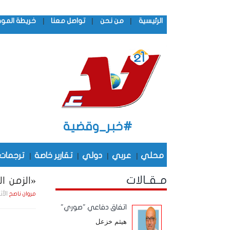
|
|
|
الرئيسية
من نحن
تواصل معنا
خريطة المو
#خبر_وقضية
محلي
|
عربي
|
دولي
|
تقارير خاصة
|
ترجمات
مـقـالات
«الزمن الج
الأثنين , 26 يـنـاير
مروان ناصح
اتفاق دفاعي "صوري"
هيثم خزعل