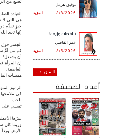
تصنع من الرم
توفيق هزمل
8/8/2026
المزيد
العبادة الصام
هي التي لا ت
خبزٍ تقدَّم د
إنّها تعبد ال
تناقضات وزيف!
عمر القاضي
الجسر فوق ال
كم من أمٍّ س
8/5/2026
المزيد
أن يشتعل!
إن المرأة ف
العاصفة.
الـمـزيــد +
همسات الماء 
أعداد الصحيفة
الرموز المتوح
في ملامحها ت
للحب...
تمشي على الح
سرّها الأعظم
وربما كان سر
الأرض ورداً 