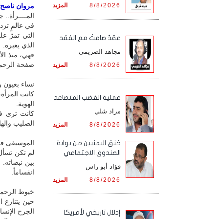
8/8/2026
المزيد
مروان ناصح / 
المــــرأة.. ج
في عالمٍ تزد
التي تمرّ ع
عقدٌ صامتٌ مع الفقد
الذي يعبره.
مجاهد الصريمي
فهي، منذ ال
صفحة الرحم
8/8/2026
المزيد
نساء بعيون و
كانت المرأة،
‏عملية الغضب المتصاعد
الهوية.
مراد شلي
كانت ترى في
الصليب والهلا
8/8/2026
المزيد
الموسيقى في
خنق اليمنيين من بوابة
لم تكن تسأل
الصندوق الاجتماعي
بين نبضاته.
فؤاد أبو راس
انقساماً.
8/8/2026
المزيد
خيوط الرحم
حين يتنازع ا
الجرح الإنسا
إذلال تاريخي لأمريكا