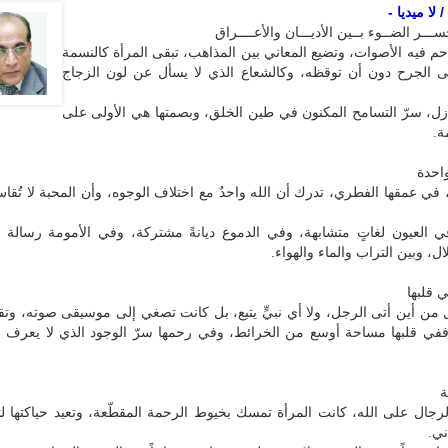
لا ميديا -
ســـر الضــوء بــين الأديـــان والأعــــراق
حم فيه الأصوات، وتضيع المعاني بين المذاهب، تبقى المرأة كالنسمة
لى الجرح دون أن توقظه، وكالشعاع الذي لا يسأل عن لون الزجاج
أزل، سرّ التسامح المكنون في طين الخلق، وبصمتها هي الأولى على
ة.
احدة
 في عمقها الفطري، تدرك أن الله واحدٌ مع اختلاف الوجوه، وأن المحبة لا تُقا
 العيون لغاتٍ متشابهة، وفي الدموع ديانةً مشتركة، وفي الأمومة رسالة تو
ل، وبين التراب والماء والهواء.
 قلبها
 من أين أتى الرجل، ولا أي نبيٍّ يتبع، بل كانت تصغي إلى موسيقى صوته، وت
 ففي قلبها مساحة أوسع من الخرائط، وفي رحمها سرّ الوجود الذي لا يعرف حد
ة
لرجال على الله، كانت المرأة تمسك بخيوط الرحمة المقطّعة، وتعيد حياكتها ل
ني.