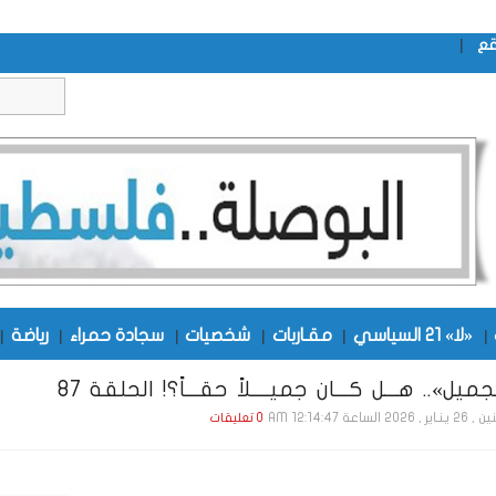
|
قع
|
«لا» 21 السياسي
|
مقـاربات
|
شخصيات
|
سجادة حمراء
|
رياضة
|
ميل».. هـــل كـــان جميــــلاً حقـــاً؟! الحلقة 87
 , 2026 الساعة 12:14:47 AM
0 تعليقات