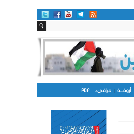
أروقـــة
|
مرافىء
|
PDF
|