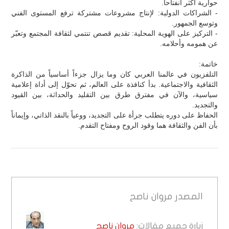
حوارية أكثر انفتاحاً.
- الشراكات الدولية: لإنتاج مشروعات مشتركة ترفع المستوى الفني
وتوسع الجمهور.
- التركيز على الهوية المحلية: تقديم قصص تنتمي لثقافة المجتمع وتعبّر
عن همومه وأحلامه.
خاتمة:
التلفزيون في عالمنا العربي كان وما يزال جزءاً أساسياً من الذاكرة
الثقافية والاجتماعية. بدأ كنافذة على العالم، ثم تحوّل إلى أداة إعلامية
سياسية، والآن في مفترق طرق بين التقليد والحداثة، بين القيود
والتجديد.
الحفاظ على دوره يتطلب جرأة على التجديد، ووعياً بالنقد الذاتي، وإيماناً
بأن الفن والثقافة هما وقود الروح ومفتاح التقدم.
المصدر
مروان ناصح
زيارة جميع مقالات:
مروان ناصح