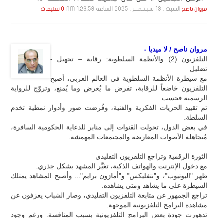
السبت , 13 سـبـتـمـبـر , 2025 الساعة 1:23:58 AM
مروان ناصح
0 تعليقات
مروان ناصح / لا ميديا -
التلفزيون (2) والأنظمة السلطوية: رقابة – تجهيل -
تضليل
مع سيطرة الأنظمة السلطوية في العالم العربي، أصبح
التلفزيون خاضعاً للرقابة، تفرض ما يُعرض وما يُمنع، وتروّج للرواية
الرسمية فحسب.
تم تقييد الحريات الفكرية والفنية، وفُرضت صور وأدوار نمطية تخدم
السلطة.
في بعض الدول، تحولت القنوات إلى منابر للدعاية الحكومية السافرة،
مُتجاهلة الأصوات المعارضة والمجتمعات المهمشة.
الثورة الرقمية وتراجع التلفزيون التقليدي
مع دخول الإنترنت والهواتف الذكية، تغيَّر المشهد بشكل جذري.
ظهر "اليوتيوب"، و"نتفليكس" و"أمازون برايم"... وأصبح المشاهد يمتلك
السيطرة على ما يشاهد ومتى يشاهده.
تراجع الجمهور عن متابعة التلفزيون التقليدي، وصار الشباب يعزفون عن
مشاهدة البرامج التلفزيونية الموجهة.
تدهورت جودة بعض البرامج التلفزيونية بسبب المنافسة. ورغم وجود