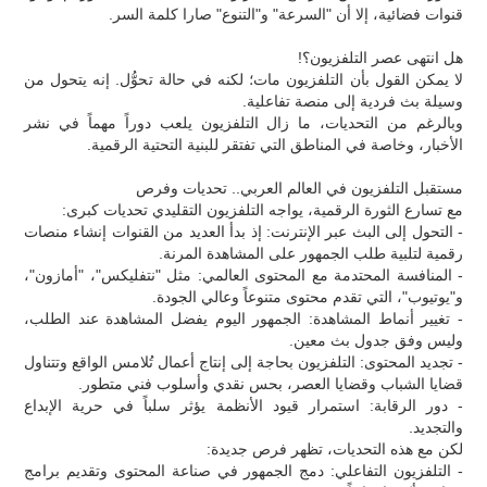
قنوات فضائية، إلا أن "السرعة" و"التنوع" صارا كلمة السر.
هل انتهى عصر التلفزيون؟!
لا يمكن القول بأن التلفزيون مات؛ لكنه في حالة تحوُّل. إنه يتحول من
وسيلة بث فردية إلى منصة تفاعلية.
وبالرغم من التحديات، ما زال التلفزيون يلعب دوراً مهماً في نشر
الأخبار، وخاصة في المناطق التي تفتقر للبنية التحتية الرقمية.
مستقبل التلفزيون في العالم العربي.. تحديات وفرص
مع تسارع الثورة الرقمية، يواجه التلفزيون التقليدي تحديات كبرى:
- التحول إلى البث عبر الإنترنت: إذ بدأ العديد من القنوات إنشاء منصات
رقمية لتلبية طلب الجمهور على المشاهدة المرنة.
- المنافسة المحتدمة مع المحتوى العالمي: مثل "نتفليكس"، "أمازون"،
و"يوتيوب"، التي تقدم محتوى متنوعاً وعالي الجودة.
- تغيير أنماط المشاهدة: الجمهور اليوم يفضل المشاهدة عند الطلب،
وليس وفق جدول بث معين.
- تجديد المحتوى: التلفزيون بحاجة إلى إنتاج أعمال تُلامس الواقع وتتناول
قضايا الشباب وقضايا العصر، بحس نقدي وأسلوب فني متطور.
- دور الرقابة: استمرار قيود الأنظمة يؤثر سلباً في حرية الإبداع
والتجديد.
لكن مع هذه التحديات، تظهر فرص جديدة:
- التلفزيون التفاعلي: دمج الجمهور في صناعة المحتوى وتقديم برامج