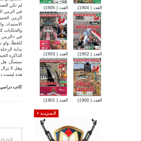
لم تكن الصدا
العدد ( 1904)
العدد ( 1905)
في الزمن الج
الزمن الجمي
الاستبداد، وا
والحكايات كا
في «الزمن ال
للخطأ، ولو 
بداية الرحل
العدد ( 1902)
العدد ( 1903)
الذاكرة الحي
سنسأل: هل كا
وهل لا يزال 
هذه ليست دعو
كاتب درامي
العدد ( 1900)
العدد ( 1901)
الـمـزيــد +
المصد