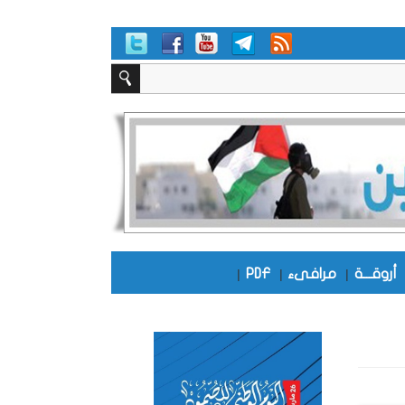
أروقـــة
|
مرافىء
|
PDF
|