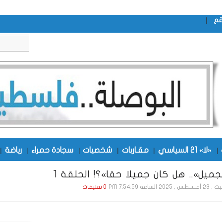
|
قع
|
«لا» 21 السياسي
|
مقـاربات
|
شخصيات
|
سجادة حمراء
|
رياضة
|
لجميل».. هل كان جميلا حقا»؟! الحلقة 1
 , 2025 الساعة 7:54:59 PM
0 تعليقات