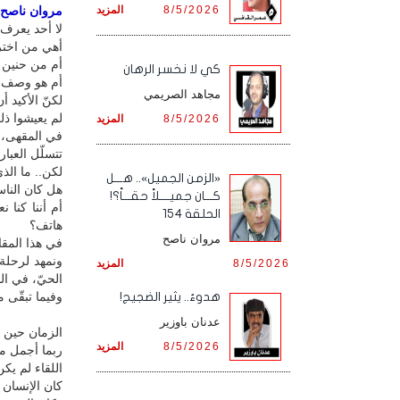
8/5/2026
المزيد
مروان ناصح / 
لا أحد يعرف 
أهي من اخترا
أم من حنين ا
كي لا نخسر الرهان
أم هو وصف لاح
مجاهد الصريمي
لكنّ الأكيد 
لم يعيشوا ذل
8/5/2026
المزيد
في المقهى، 
تتسلّل العبارة
لكن.. ما الذ
«الزمن الجميل».. هـــل
هل كان الناس
كـــان جميــــلاً حقـــاً؟!
أم أننا كنا 
الحلقة 154
هاتف؟
مروان ناصح
في هذا المقا
ونمهد لرحلة
8/5/2026
المزيد
الحيّ، في ال
وفيما تبقّى منّ
هدوءٌ.. يثير الضجيج!
عدنان باوزير
الزمان حين ك
8/5/2026
المزيد
ربما أجمل ما 
اللقاء لم يكن يأتي برسالة
كان الإنسان 