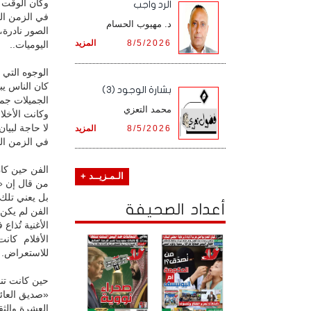
وكان الوقت لا
الرد واجب
في الزمن الج
د. مهيوب الحسام
الصور نادرة
8/5/2026
المزيد
اليوميات..
الوجوه التي ل
كان الناس يب
بشارة الوجود (3)
الجميلات جمي
محمد التعزي
وكانت الأخلاق
لا حاجة لبيا
8/5/2026
المزيد
في الزمن الج
الفن حين كان
الـمـزيــد +
من قال إن «
بل يعني تلك ا
أعداد الصحيفة
الفن لم يكن م
الأغنية تُذاع
الأفلام كان
للاستعراض.
حين كانت تنم
«صديق العائل
العشرة والثقة