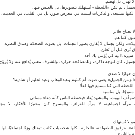
 يُهدر، بل يُهضم.
ميل، لم تكن «اللحظة» تُستهلك بتصويرها، بل بالعيش فيها.
، لكنها مشبعة، والذكريات ليست في معرض صور، بل في القلب، في الحديث، ف
ا تحتاج فلاتر
دون كما هم..
لات، ولكن بجمال لا يُقارن بصور النجمات، بل بصوت الضحكة وصدق النظرة.
 تُرى قبل أن تُعلن.
ن سيرة ذاتية كي يُؤمن بك أحد.
ميل، كان للوجه ذاكرة، وللمصافحة حرارة، وللشرف معنى يُدافع عنه ولا يُروّج 
 حوارًا لا صدى
الزمن الجميل» يعني صوت أم كلثوم وعبدالوهاب وعبدالحليم أو شادية؟
للحظة التي كنا نستمع فيها فعلًا.
نتوجًا، بل مناسبة.
 فتتوقّف البيوت، والمشهد يُعاد فيحفظه الناس كأنه دعاء مسائي.
ت مرآة اجتماعية، لا مرآة للغرائز، والمسرح كان مختبرًا للأفكار، لا مج
و لا تُستهلك
ة»، «رفيق الطفولة»، «الجار».. كلها شخصيات كانت تمتلك وزنًا اجتماعيًا، لها
 والتاريخ.