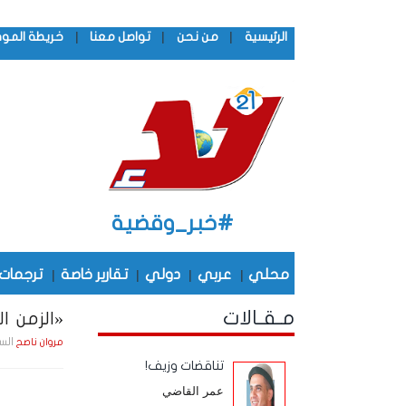
|
|
|
الرئيسية
من نحن
تواصل معنا
خريطة المو
#خبر_وقضية
محلي
|
عربي
|
دولي
|
تقارير خاصة
|
ترجمات
مـقـالات
«الزمن ا
السبت , 23 أغـسـطـس
مروان ناصح
تناقضات وزيف!
عمر القاضي