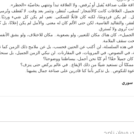
قة طلب صداقة يُقبل أو يُرفض، ولا العلاقة تبدأ وتنتهي بخاصيّة «الحظر».
ميل، العلاقات كانت كالأشجار: تُسقى، تُنتظر، وتثمر بعد وقت. لا تُقطف وتُرمى
ل.. لم يكن فردوسًا، لكنه كان قابلًا للسكنى. نعم، لم يكن كل شيء ورديًا.
لفقر، والتقاليد القاسية، لكن حتى الألم كان له معنى. والأمل لم يكن إعلانًا، بل ك
نت تُروى ولا تُسترق.
جميل»، كان هناك مكان للتعبير، ولو بصعوبة.. مكان للاختلاف، ولو بشق الأنف
تحت سقف الملامة.
ة في هذه السلسلة، لن أكتب عن الحنين فحسب، بل عن ملامح ذلك الزمن كما ت
ة، في النصوص، في المرويات، في المقارنات. لن نبكي الزمن الجميل، بل سنحا
ن جميلاً حقًا؟ أم كنّا نحن أجمل، ببساطتنا ووضوحنا؟
ممكنًا أن نستعيد شيئًا من ذلك الإيقاع.. في عالم يركض حتى ينزف؟
ة للنكوص.. بل تذكير بأننا كنا قادرين على صناعة جمال يشبهنا.
 سوري
ر
مروان ناصح