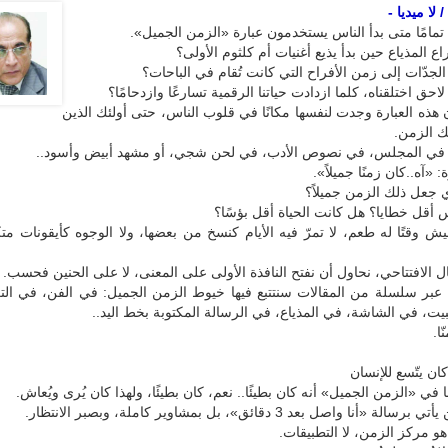
لا ميديا -
تمامًا متى بدأ الناس يستخدمون عبارة «الزمن الجميل».
ع المذياع حين بدأ يذيع أغنيات أم كلثوم الأولى؟
لجدّات إلى زمن الأفراح التي كانت تُقام في الباحات؟
ق اختلقناه، كلما ازدادت حياتنا الرقمية تسارعًا وازدحامًا؟
أن هذه العبارة وجدت لنفسها مكانًا في قلوب الناس، حتى أولئك الذين
ك الزمن.
في المجلس، في نصوص الأدب، في لحن شجي، أو مشهد أبيض وأسود..
: «آه..كان زمنًا جميلاً».
ي جعل ذلك الزمن جميلاً؟
 أقل خطايا؟ هل كانت الحياة أقل بؤسًا؟
نعيش وقتًا له طعم، لا تمرّ فيه الأيام كنسخ من بعضها، ولا الوجوه كأيقونات مت
ل الافتتاحي، نحاول أن نفتح النافذة الأولى على المعنى، لا على الحنين فحسب.
 عبر سلسلة من المقالات سنتتبع فيها خيوط الزمن الجميل: في الفن، في الت
بيت، في الشاشة، في المذياع، في الرسالة المكتوبة بخط اليد..
ا.
ان يتّسع للإنسان
في «الزمن الجميل» أنه كان بطيئًا.. نعم، كان بطيئًا، ولهذا كان يُرى ويُعاش.
 «أنا واصل بعد 3 دقائق»، بل بمشاوير كاملة، وبصبر الانتظار.
هو مركز الزمن، لا التطبيقات.